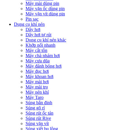
Máy mài dùng pin
Máy vặn ốc dùng pin
Máy vặn vít dùng pin
Pin sạc
Dụng cụ khí nén
Dây hơi
Dây hơi tự rút
Dụng cụ khí nén khác
Khớp nối nhanh
Máy cắt tôn
Máy chà nhám hơi
Máy cưa dũa
Máy đánh bóng hơi
Máy đục hơi
Máy khoan hơi
Máy mài hơi
Máy mài trụ
Máy nén khí
Máy Taro
Súng bắn đinh
Súng gõ rỉ
Súng rút ốc tán
Súng rút Rive
Súng vặn vít
Súng xiết bu lông