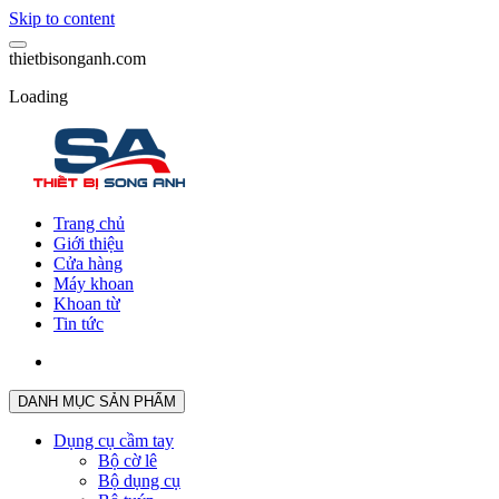
Skip to content
t
h
i
e
t
b
i
s
o
n
g
a
n
h
.
c
o
m
Loading
Trang chủ
Giới thiệu
Cửa hàng
Máy khoan
Khoan từ
Tin tức
DANH MỤC SẢN PHẨM
Dụng cụ cầm tay
Bộ cờ lê
Bộ dụng cụ