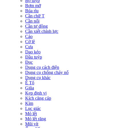
Bộ tuýp
Bơm mỡ
Búa rìu
Cần chữ T
Cần nối
Cần tự động
Cần xiết chỉnh lực
Cảo
Cờ lê
Cưa
Dao kéo
Đầu tuýp
Đục
Dụng cụ cách điện
Dụng cụ chống cháy nổ
Dụng cụ khác
Ê Tô
Giũa
Kẹp định vị
Kích căng cáp
Kìm
Lục giác
Mỏ lết
Mỏ lết răng
Mũi vít