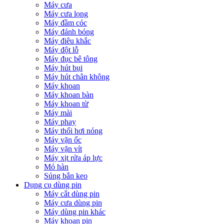
Máy cưa
Máy cưa lọng
Máy đầm cóc
Máy đánh bóng
Máy điêu khắc
Máy đột lỗ
Máy đục bê tông
Máy hút bụi
Máy hút chân không
Máy khoan
Máy khoan bàn
Máy khoan từ
Máy mài
Máy phay
Máy thổi hơi nóng
Máy vặn ốc
Máy vặn vít
Máy xịt rửa áp lực
Mỏ hàn
Súng bắn keo
Dụng cụ dùng pin
Máy cắt dùng pin
Máy cưa dùng pin
Máy dùng pin khác
Máy khoan pin