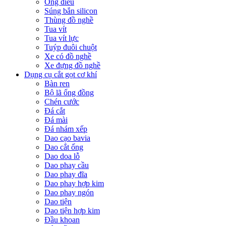
Ống điếu
Súng bắn silicon
Thùng đồ nghề
Tua vít
Tua vít lực
Tuýp đuôi chuột
Xe có đồ nghề
Xe đựng đồ nghề
Dụng cụ cắt gọt cơ khí
Bàn ren
Bộ lã ống đồng
Chén cước
Đá cắt
Đá mài
Đá nhám xếp
Dao cạo bavia
Dao cắt ống
Dao doa lỗ
Dao phay cầu
Dao phay đĩa
Dao phay hợp kim
Dao phay ngón
Dao tiện
Dao tiện hợp kim
Đầu khoan