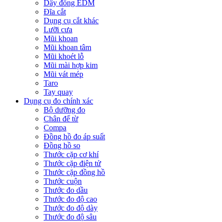
Dây đồng EDM
Đĩa cắt
Dụng cụ cắt khác
Lưỡi cưa
Mũi khoan
Mũi khoan tâm
Mũi khoét lỗ
Mũi mài hợp kim
Mũi vát mép
Taro
Tay quay
Dụng cụ đo chính xác
Bộ dưỡng đo
Chân đế từ
Compa
Đồng hồ đo áp suất
Đồng hồ so
Thước cặp cơ khí
Thước cặp điện tử
Thước cặp đồng hồ
Thước cuộn
Thước đo dầu
Thước đo độ cao
Thước đo độ dày
Thước đo độ sâu