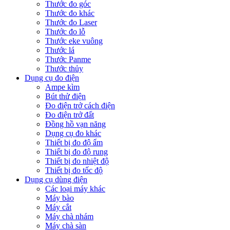
Thước đo góc
Thước đo khác
Thước đo Laser
Thước đo lỗ
Thước eke vuông
Thước lá
Thước Panme
Thước thủy
Dụng cụ đo điện
Ampe kìm
Bút thử điện
Đo điện trở cách điện
Đo điện trở đất
Đồng hồ vạn năng
Dụng cụ đo khác
Thiết bị đo độ ẩm
Thiết bị đo độ rung
Thiết bị đo nhiệt độ
Thiết bị đo tốc độ
Dụng cụ dùng điện
Các loại máy khác
Máy bào
Máy cắt
Máy chà nhám
Máy chà sàn