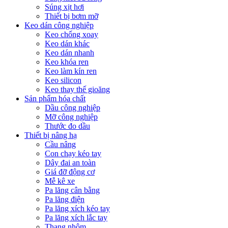
Súng xịt hơi
Thiết bị bơm mỡ
Keo dán công nghiệp
Keo chống xoay
Keo dán khác
Keo dán nhanh
Keo khóa ren
Keo làm kín ren
Keo silicon
Keo thay thế gioăng
Sản phẩm hóa chất
Dầu công nghiệp
Mỡ công nghiệp
Thước đo dầu
Thiết bị nâng hạ
Cầu nâng
Con chạy kéo tay
Dây đai an toàn
Giá đỡ động cơ
Mễ kê xe
Pa lăng cân bằng
Pa lăng điện
Pa lăng xích kéo tay
Pa lăng xích lắc tay
Thang nhôm