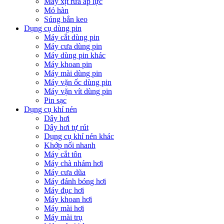
Máy xịt rửa áp lực
Mỏ hàn
Súng bắn keo
Dụng cụ dùng pin
Máy cắt dùng pin
Máy cưa dùng pin
Máy dùng pin khác
Máy khoan pin
Máy mài dùng pin
Máy vặn ốc dùng pin
Máy vặn vít dùng pin
Pin sạc
Dụng cụ khí nén
Dây hơi
Dây hơi tự rút
Dụng cụ khí nén khác
Khớp nối nhanh
Máy cắt tôn
Máy chà nhám hơi
Máy cưa dũa
Máy đánh bóng hơi
Máy đục hơi
Máy khoan hơi
Máy mài hơi
Máy mài trụ