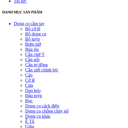
Tin tức
DANH MỤC SẢN PHẨM
Dụng cụ cầm tay
Bộ cờ lê
Bộ dụng cụ
Bộ tuýp
Bơm mỡ
Búa rìu
Cần chữ T
Cần nối
Cần tự động
Cần xiết chỉnh lực
Cảo
Cờ lê
Cưa
Dao kéo
Đầu tuýp
Đục
Dụng cụ cách điện
Dụng cụ chống cháy nổ
Dụng cụ khác
Ê Tô
Giũa