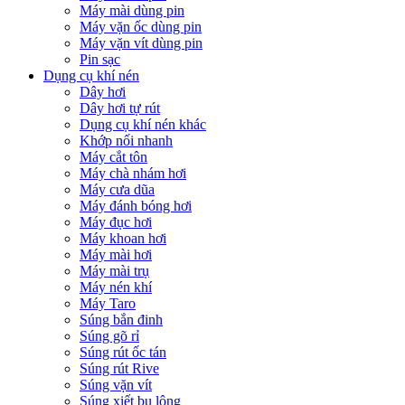
Máy mài dùng pin
Máy vặn ốc dùng pin
Máy vặn vít dùng pin
Pin sạc
Dụng cụ khí nén
Dây hơi
Dây hơi tự rút
Dụng cụ khí nén khác
Khớp nối nhanh
Máy cắt tôn
Máy chà nhám hơi
Máy cưa dũa
Máy đánh bóng hơi
Máy đục hơi
Máy khoan hơi
Máy mài hơi
Máy mài trụ
Máy nén khí
Máy Taro
Súng bắn đinh
Súng gõ rỉ
Súng rút ốc tán
Súng rút Rive
Súng vặn vít
Súng xiết bu lông