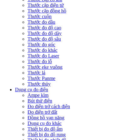
Thước cặp điện tử
Thước cặp đồng hồ
Thước cuộn
Thước đo dầu
Thước đo độ cao
Thước đo độ dày
Thước đo độ sâu
Thước đo góc
Thước đo khác
Thước đo Laser
Thước đo lỗ
Thước eke vuông
Thước lá
Thước Panme
Thước thủy
Dụng cụ đo điện
Ampe kìm
Bút thử điện
Đo điện trở cách điện
Đo điện trở đất
Đồng hồ vạn năng
Dụng cụ đo khác
Thiết bị đo độ ẩm
Thiết bị đo độ rung