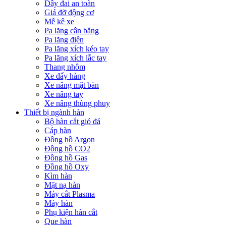
Dây đai an toàn
Giá đỡ động cơ
Mễ kê xe
Pa lăng cân bằng
Pa lăng điện
Pa lăng xích kéo tay
Pa lăng xích lắc tay
Thang nhôm
Xe đẩy hàng
Xe nâng mặt bàn
Xe nâng tay
Xe nâng thùng phuy
Thiết bị ngành hàn
Bộ hàn cắt gió đá
Cáp hàn
Đồng hồ Argon
Đồng hồ CO2
Đồng hồ Gas
Đồng hồ Oxy
Kìm hàn
Mặt nạ hàn
Máy cắt Plasma
Máy hàn
Phụ kiện hàn cắt
Que hàn