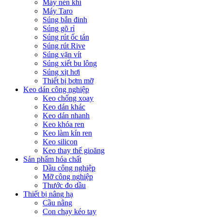
Máy nén khí
Máy Taro
Súng bắn đinh
Súng gõ rỉ
Súng rút ốc tán
Súng rút Rive
Súng vặn vít
Súng xiết bu lông
Súng xịt hơi
Thiết bị bơm mỡ
Keo dán công nghiệp
Keo chống xoay
Keo dán khác
Keo dán nhanh
Keo khóa ren
Keo làm kín ren
Keo silicon
Keo thay thế gioăng
Sản phẩm hóa chất
Dầu công nghiệp
Mỡ công nghiệp
Thước đo dầu
Thiết bị nâng hạ
Cầu nâng
Con chạy kéo tay