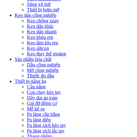
Súng xịt hơi
Thiết bị bơm mỡ
Keo dán công nghiệp
Keo chống xoay
Keo dán khác
Keo dán nhanh
Keo khóa ren
Keo làm kín ren
Keo silicon
Keo thay thế gioăng
Sản phẩm hóa chất
Dầu công nghiệp
Mỡ công nghiệp
Thước đo dầu
Thiết bị nâng hạ
Cầu nâng
Con chạy kéo tay
Dây đai an toàn
Giá đỡ động cơ
Mễ kê xe
Pa lăng cân bằng
Pa lăng điện
Pa lăng xích kéo tay
Pa lăng xích lắc tay
Thang nhôm