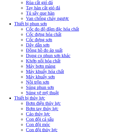
Rùa cắt gió đá
Tay hàn cắt gió đá
Tủ sấy que hàn
Van chống cháy ngược
Thiết bị phun sơn
Cốc đo độ đậm đặc hóa chất
Cốc đựng hóa chất
Cốc đựng sơn
Dây dẫn sơn
Đồng hồ đo áp suất
Dụng cụ phun sơn khác
Khớp nối hóa chất
Máy bơm màng
Máy khuấy hóa chất
Máy khuấy sơn
Nồi trộn sơn
Súng phun sơn
Súng vẽ mỹ thuật
Thiết bị thủy lực
Bơm điện thủy lực
Bơm tay thủy lực
Cảo thủy lực
Con đội cá sấu
Con đội móc
Con đội thủy lực