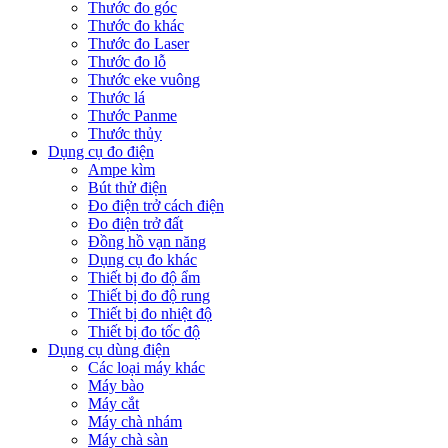
Thước đo góc
Thước đo khác
Thước đo Laser
Thước đo lỗ
Thước eke vuông
Thước lá
Thước Panme
Thước thủy
Dụng cụ đo điện
Ampe kìm
Bút thử điện
Đo điện trở cách điện
Đo điện trở đất
Đồng hồ vạn năng
Dụng cụ đo khác
Thiết bị đo độ ẩm
Thiết bị đo độ rung
Thiết bị đo nhiệt độ
Thiết bị đo tốc độ
Dụng cụ dùng điện
Các loại máy khác
Máy bào
Máy cắt
Máy chà nhám
Máy chà sàn