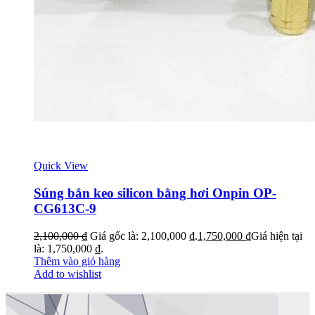
Quick View
Súng bắn keo silicon bằng hơi Onpin OP-
CG613C-9
2,100,000
₫
Giá gốc là: 2,100,000 ₫.
1,750,000
₫
Giá hiện tại
là: 1,750,000 ₫.
Thêm vào giỏ hàng
Add to wishlist