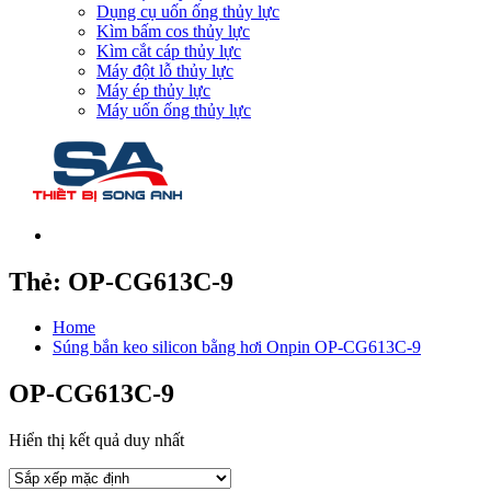
Dụng cụ uốn ống thủy lực
Kìm bấm cos thủy lực
Kìm cắt cáp thủy lực
Máy đột lỗ thủy lực
Máy ép thủy lực
Máy uốn ống thủy lực
Thẻ:
OP-CG613C-9
Home
Súng bắn keo silicon bằng hơi Onpin OP-CG613C-9
OP-CG613C-9
Hiển thị kết quả duy nhất