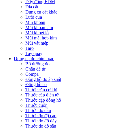
Dây đồng EDM
Đĩa cắt
Dụng cụ cắt khác
Lưỡi cưa
Mũi khoan
Mũi khoan tâm
Mũi khoét lỗ
Mũi mài hợp kim
Mũi vát mép
Taro
Tay quay
Dụng cụ đo chính xác
Bộ dưỡng đo
Chân đế từ
Compa
Đồng hồ đo áp suất
Đồng hồ so
Thước cặp cơ khí
Thước cặp điện tử
Thước cặp đồng hồ
Thước cuộn
Thước đo dầu
Thước đo độ cao
Thước đo độ dày
Thước đo độ sâu