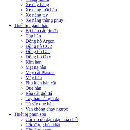
Xe đẩy hàng
Xe nâng mặt bàn
Xe nâng tay
Xe nâng thùng phuy
Thiết bị ngành hàn
Bộ hàn cắt gió đá
Cáp hàn
Đồng hồ Argon
Đồng hồ CO2
Đồng hồ Gas
Đồng hồ Oxy
Kìm hàn
Mặt nạ hàn
Máy cắt Plasma
Máy hàn
Phụ kiện hàn cắt
Que hàn
Rùa cắt gió đá
Tay hàn cắt gió đá
Tủ sấy que hàn
Van chống cháy ngược
Thiết bị phun sơn
Cốc đo độ đậm đặc hóa chất
Cốc đựng hóa chất
Cốc đựng sơn