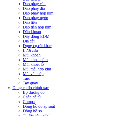
Dao phay cầu
Dao phay đĩa
Dao phay hợp kim
Dao phay ngón
Dao tiện
Dao tiện hợp kim
Đầu khoan
Dây đồng EDM
Đĩa cắt
Dụng cụ cắt khác
Lưỡi cưa
Mũi khoan
Mũi khoan tâm
Mũi khoét lỗ
Mũi mài hợp kim
Mũi vát mép
Taro
Tay quay
Dụng cụ đo chính xác
Bộ dưỡng đo
Chân đế từ
Compa
Đồng hồ đo áp suất
Đồng hồ so
Thước cặp cơ khí