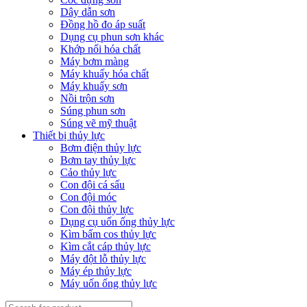
Dây dẫn sơn
Đồng hồ đo áp suất
Dụng cụ phun sơn khác
Khớp nối hóa chất
Máy bơm màng
Máy khuấy hóa chất
Máy khuấy sơn
Nồi trộn sơn
Súng phun sơn
Súng vẽ mỹ thuật
Thiết bị thủy lực
Bơm điện thủy lực
Bơm tay thủy lực
Cảo thủy lực
Con đội cá sấu
Con đội móc
Con đội thủy lực
Dụng cụ uốn ống thủy lực
Kìm bấm cos thủy lực
Kìm cắt cáp thủy lực
Máy đột lỗ thủy lực
Máy ép thủy lực
Máy uốn ống thủy lực