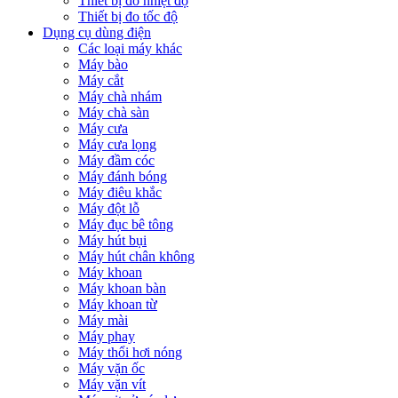
Thiết bị đo nhiệt độ
Thiết bị đo tốc độ
Dụng cụ dùng điện
Các loại máy khác
Máy bào
Máy cắt
Máy chà nhám
Máy chà sàn
Máy cưa
Máy cưa lọng
Máy đầm cóc
Máy đánh bóng
Máy điêu khắc
Máy đột lỗ
Máy đục bê tông
Máy hút bụi
Máy hút chân không
Máy khoan
Máy khoan bàn
Máy khoan từ
Máy mài
Máy phay
Máy thổi hơi nóng
Máy vặn ốc
Máy vặn vít