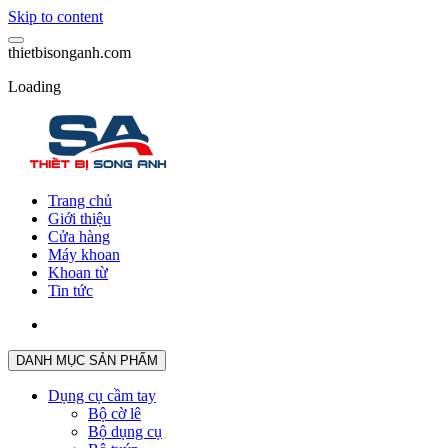
Skip to content
t
h
i
e
t
b
i
s
o
n
g
a
n
h
.
c
o
m
Loading
Trang chủ
Giới thiệu
Cửa hàng
Máy khoan
Khoan từ
Tin tức
DANH MỤC SẢN PHẨM
Dụng cụ cầm tay
Bộ cờ lê
Bộ dụng cụ