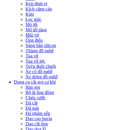
Kẹp định vị
Kích căng cáp
Kìm
Lục giác
Mỏ lết
Mỏ lết răng
Mũi vít
Ống điếu
Súng bắn silicon
Thùng đồ nghề
Tua vít
Tua vít lực
Tuýp đuôi chuột
Xe có đồ nghề
Xe đựng đồ nghề
Dụng cụ cắt gọt cơ khí
Bàn ren
Bộ lã ống đồng
Chén cước
Đá cắt
Đá mài
Đá nhám xếp
Dao cạo bavia
Dao cắt ống
Dao doa lỗ