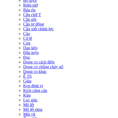
Bộ tuýp
Bơm mỡ
Búa rìu
Cần chữ T
Cần nối
Cần tự động
Cần xiết chỉnh lực
Cảo
Cờ lê
Cưa
Dao kéo
Đầu tuýp
Đục
Dụng cụ cách điện
Dụng cụ chống cháy nổ
Dụng cụ khác
Ê Tô
Giũa
Kẹp định vị
Kích căng cáp
Kìm
Lục giác
Mỏ lết
Mỏ lết răng
Mũi vít