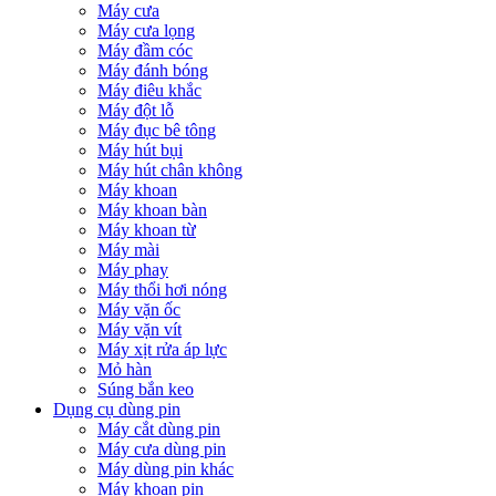
Máy cưa
Máy cưa lọng
Máy đầm cóc
Máy đánh bóng
Máy điêu khắc
Máy đột lỗ
Máy đục bê tông
Máy hút bụi
Máy hút chân không
Máy khoan
Máy khoan bàn
Máy khoan từ
Máy mài
Máy phay
Máy thổi hơi nóng
Máy vặn ốc
Máy vặn vít
Máy xịt rửa áp lực
Mỏ hàn
Súng bắn keo
Dụng cụ dùng pin
Máy cắt dùng pin
Máy cưa dùng pin
Máy dùng pin khác
Máy khoan pin