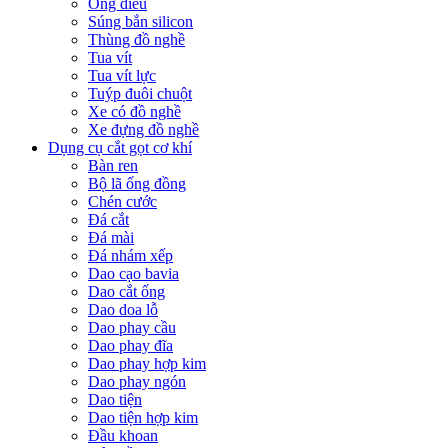
Ống điếu
Súng bắn silicon
Thùng đồ nghề
Tua vít
Tua vít lực
Tuýp đuôi chuột
Xe có đồ nghề
Xe đựng đồ nghề
Dụng cụ cắt gọt cơ khí
Bàn ren
Bộ lã ống đồng
Chén cước
Đá cắt
Đá mài
Đá nhám xếp
Dao cạo bavia
Dao cắt ống
Dao doa lỗ
Dao phay cầu
Dao phay đĩa
Dao phay hợp kim
Dao phay ngón
Dao tiện
Dao tiện hợp kim
Đầu khoan