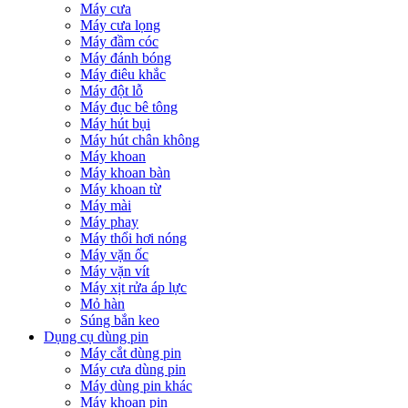
Máy cưa
Máy cưa lọng
Máy đầm cóc
Máy đánh bóng
Máy điêu khắc
Máy đột lỗ
Máy đục bê tông
Máy hút bụi
Máy hút chân không
Máy khoan
Máy khoan bàn
Máy khoan từ
Máy mài
Máy phay
Máy thổi hơi nóng
Máy vặn ốc
Máy vặn vít
Máy xịt rửa áp lực
Mỏ hàn
Súng bắn keo
Dụng cụ dùng pin
Máy cắt dùng pin
Máy cưa dùng pin
Máy dùng pin khác
Máy khoan pin