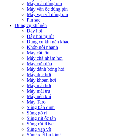
Máy mài dùng pin
Máy vặn ốc dùng pin
Máy vặn vít dùng pin
Pin sạc
Dụng cụ khí nén
Dây hơi
Dây hơi tự rút
Dụng cụ khí nén khác
Khớp nối nhanh
Máy cắt tôn
Máy chà nhám hơi
Máy cưa dũa
Máy đánh bóng hơi
Máy đục hơi
Máy khoan hơi
Máy mài hơi
Máy mài trụ
Máy nén khí
Máy Taro
Súng bắn đinh
Súng gõ rỉ
Súng rút ốc tán
Súng rút Rive
Súng vặn vít
Súng xiết bu lông