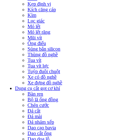
Kẹp định vị
Kích căng cáp
Kìm
Lục giác
Mỏ lết
Mỏ lết răng
Mũi vít
Ống điếu
Súng bắn silicon
Thùng đồ nghề
Tua vít
Tua vít lực
Tuýp đuôi chuột
Xe có đồ nghề
Xe đựng đồ nghề
Dụng cụ cắt gọt cơ khí
Bàn ren
Bộ lã ống đồng
Chén cước
Đá cắt
Đá mài
Đá nhám xếp
Dao cạo bavia
Dao cắt ống
Dao doa lỗ