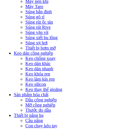
Máy nén khí
Máy Taro
Súng bắn đinh
Súng gõ rỉ
Súng rút ốc tán
Súng rút Rive
Súng vặn vít
Súng xiết bu lông
Súng xịt hơi
Thiết bị bơm mỡ
Keo dán công nghiệp
Keo chống xoay
Keo dán khác
Keo dán nhanh
Keo khóa ren
Keo làm kín ren
Keo silicon
Keo thay thế gioăng
Sản phẩm hóa chất
Dầu công nghiệp
Mỡ công nghiệp
Thước đo dầu
Thiết bị nâng hạ
Cầu nâng
Con chạy kéo tay