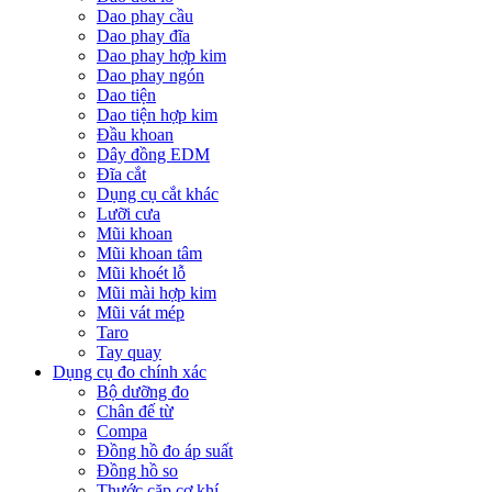
Dao phay cầu
Dao phay đĩa
Dao phay hợp kim
Dao phay ngón
Dao tiện
Dao tiện hợp kim
Đầu khoan
Dây đồng EDM
Đĩa cắt
Dụng cụ cắt khác
Lưỡi cưa
Mũi khoan
Mũi khoan tâm
Mũi khoét lỗ
Mũi mài hợp kim
Mũi vát mép
Taro
Tay quay
Dụng cụ đo chính xác
Bộ dưỡng đo
Chân đế từ
Compa
Đồng hồ đo áp suất
Đồng hồ so
Thước cặp cơ khí