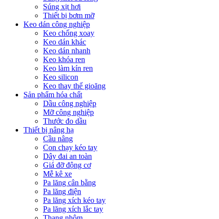
Súng xịt hơi
Thiết bị bơm mỡ
Keo dán công nghiệp
Keo chống xoay
Keo dán khác
Keo dán nhanh
Keo khóa ren
Keo làm kín ren
Keo silicon
Keo thay thế gioăng
Sản phẩm hóa chất
Dầu công nghiệp
Mỡ công nghiệp
Thước đo dầu
Thiết bị nâng hạ
Cầu nâng
Con chạy kéo tay
Dây đai an toàn
Giá đỡ động cơ
Mễ kê xe
Pa lăng cân bằng
Pa lăng điện
Pa lăng xích kéo tay
Pa lăng xích lắc tay
Thang nhôm