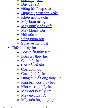
Dây dẫn sơn
Đồng hồ đo áp suất
Dụng cụ phun sơn khác
Khớp nối hóa chất
Máy bơm màng
Máy khuấy hóa chất
Máy khuấy sơn
Nồi trộn sơn
Súng phun sơn
Súng vẽ mỹ thuật
Thiết bị thủy lực
Bơm điện thủy lực
Bơm tay thủy lực
Cảo thủy lực
Con đội cá sấu
Con đội móc
Con đội thủy lực
Dụng cụ uốn ống thủy lực
Kìm bấm cos thủy lực
Kìm cắt cáp thủy lực
Máy đột lỗ thủy lực
Máy ép thủy lực
Máy uốn ống thủy lực