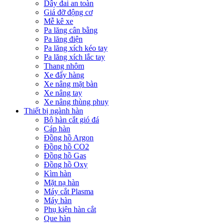
Dây đai an toàn
Giá đỡ động cơ
Mễ kê xe
Pa lăng cân bằng
Pa lăng điện
Pa lăng xích kéo tay
Pa lăng xích lắc tay
Thang nhôm
Xe đẩy hàng
Xe nâng mặt bàn
Xe nâng tay
Xe nâng thùng phuy
Thiết bị ngành hàn
Bộ hàn cắt gió đá
Cáp hàn
Đồng hồ Argon
Đồng hồ CO2
Đồng hồ Gas
Đồng hồ Oxy
Kìm hàn
Mặt nạ hàn
Máy cắt Plasma
Máy hàn
Phụ kiện hàn cắt
Que hàn