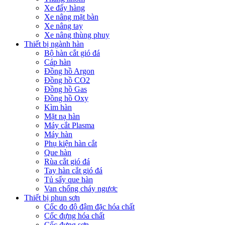
Xe đẩy hàng
Xe nâng mặt bàn
Xe nâng tay
Xe nâng thùng phuy
Thiết bị ngành hàn
Bộ hàn cắt gió đá
Cáp hàn
Đồng hồ Argon
Đồng hồ CO2
Đồng hồ Gas
Đồng hồ Oxy
Kìm hàn
Mặt nạ hàn
Máy cắt Plasma
Máy hàn
Phụ kiện hàn cắt
Que hàn
Rùa cắt gió đá
Tay hàn cắt gió đá
Tủ sấy que hàn
Van chống cháy ngược
Thiết bị phun sơn
Cốc đo độ đậm đặc hóa chất
Cốc đựng hóa chất
Cốc đựng sơn