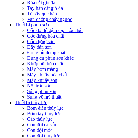
Rùa cắt gió đá
Tay hàn cắt gió đá
Tủ sấy que hàn
Van chống cháy ngược
Thiết bị phun sơn
Cốc đo độ đậm đặc hóa chất
Cốc đựng hóa chất
Cốc đựng sơn
Dây dẫn sơn
Đồng hồ đo áp suất
Dụng cụ phun sơn khác
Khớp nối hóa chất
Máy bơm màng
Máy khuấy hóa chất
Máy khuấy sơn
Nồi trộn sơn
Súng phun sơn
Súng vẽ mỹ thuật
Thiết bị thủy lực
Bơm điện thủy lực
Bơm tay thủy lực
Cảo thủy lực
Con đội cá sấu
Con đội móc
Con đội thủy lực