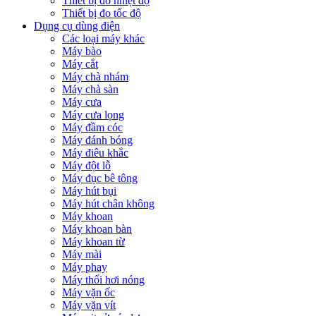
Thiết bị đo nhiệt độ
Thiết bị đo tốc độ
Dụng cụ dùng điện
Các loại máy khác
Máy bào
Máy cắt
Máy chà nhám
Máy chà sàn
Máy cưa
Máy cưa lọng
Máy đầm cóc
Máy đánh bóng
Máy điêu khắc
Máy đột lỗ
Máy đục bê tông
Máy hút bụi
Máy hút chân không
Máy khoan
Máy khoan bàn
Máy khoan từ
Máy mài
Máy phay
Máy thổi hơi nóng
Máy vặn ốc
Máy vặn vít