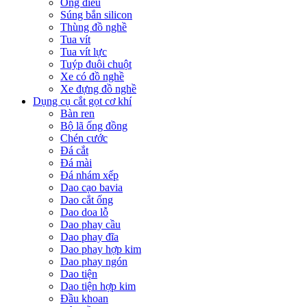
Ống điếu
Súng bắn silicon
Thùng đồ nghề
Tua vít
Tua vít lực
Tuýp đuôi chuột
Xe có đồ nghề
Xe đựng đồ nghề
Dụng cụ cắt gọt cơ khí
Bàn ren
Bộ lã ống đồng
Chén cước
Đá cắt
Đá mài
Đá nhám xếp
Dao cạo bavia
Dao cắt ống
Dao doa lỗ
Dao phay cầu
Dao phay đĩa
Dao phay hợp kim
Dao phay ngón
Dao tiện
Dao tiện hợp kim
Đầu khoan