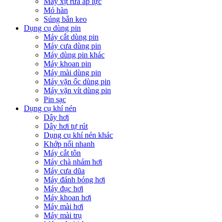
Máy xịt rửa áp lực
Mỏ hàn
Súng bắn keo
Dụng cụ dùng pin
Máy cắt dùng pin
Máy cưa dùng pin
Máy dùng pin khác
Máy khoan pin
Máy mài dùng pin
Máy vặn ốc dùng pin
Máy vặn vít dùng pin
Pin sạc
Dụng cụ khí nén
Dây hơi
Dây hơi tự rút
Dụng cụ khí nén khác
Khớp nối nhanh
Máy cắt tôn
Máy chà nhám hơi
Máy cưa dũa
Máy đánh bóng hơi
Máy đục hơi
Máy khoan hơi
Máy mài hơi
Máy mài trụ