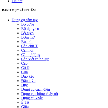
Tin tức
DANH MỤC SẢN PHẨM
Dụng cụ cầm tay
Bộ cờ lê
Bộ dụng cụ
Bộ tuýp
Bơm mỡ
Búa rìu
Cần chữ T
Cần nối
Cần tự động
Cần xiết chỉnh lực
Cảo
Cờ lê
Cưa
Dao kéo
Đầu tuýp
Đục
Dụng cụ cách điện
Dụng cụ chống cháy nổ
Dụng cụ khác
Ê Tô
Giũa