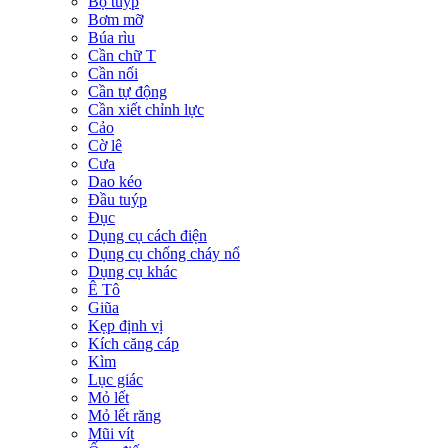
Bộ tuýp
Bơm mỡ
Búa rìu
Cần chữ T
Cần nối
Cần tự động
Cần xiết chỉnh lực
Cảo
Cờ lê
Cưa
Dao kéo
Đầu tuýp
Đục
Dụng cụ cách điện
Dụng cụ chống cháy nổ
Dụng cụ khác
Ê Tô
Giũa
Kẹp định vị
Kích căng cáp
Kìm
Lục giác
Mỏ lết
Mỏ lết răng
Mũi vít