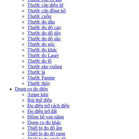
Thước cặp điện tử
Thước cặp đồng hồ
Thước cuộn
Thước đo dầu
Thước đo độ cao
Thước đo độ dày
Thước đo độ sâu
Thước đo góc
Thước đo khác
Thước đo Laser
Thước đo lỗ
Thước eke vuông
Thước lá
Thước Panme
Thước thủy
Dụng cụ đo điện
Ampe kìm
Bút thử điện
Đo điện trở cách điện
Đo điện trở đất
Đồng hồ vạn năng
Dụng cụ đo khác
Thiết bị đo độ ẩm
Thiết bị đo độ rung