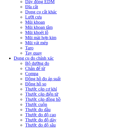
Dây đồng EDM
Đĩa cắt
Dụng cụ cắt khác
Lưỡi cưa
Mũi khoan
Mũi khoan tâm
Mũi khoét lỗ
Mũi mài hợp kim
Mũi vát mép
Taro
Tay quay
Dụng cụ đo chính xác
Bộ dưỡng đo
Chân đế từ
Compa
Đồng hồ đo áp suất
Đồng hồ so
Thước cặp cơ khí
Thước cặp điện tử
Thước cặp đồng hồ
Thước cuộn
Thước đo dầu
Thước đo độ cao
Thước đo độ dày
Thước đo độ sâu