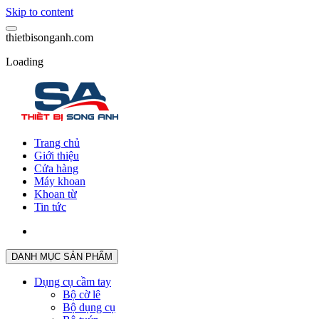
Skip to content
t
h
i
e
t
b
i
s
o
n
g
a
n
h
.
c
o
m
Loading
Trang chủ
Giới thiệu
Cửa hàng
Máy khoan
Khoan từ
Tin tức
DANH MỤC SẢN PHẨM
Dụng cụ cầm tay
Bộ cờ lê
Bộ dụng cụ