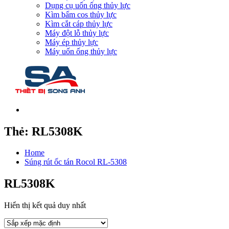
Dụng cụ uốn ống thủy lực
Kìm bấm cos thủy lực
Kìm cắt cáp thủy lực
Máy đột lỗ thủy lực
Máy ép thủy lực
Máy uốn ống thủy lực
Thẻ:
RL5308K
Home
Súng rút ốc tán Rocol RL-5308
RL5308K
Hiển thị kết quả duy nhất