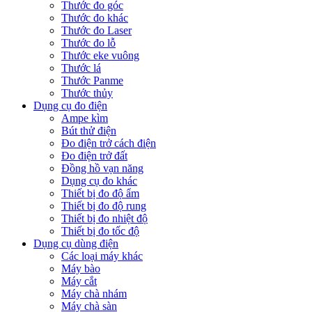
Thước đo góc
Thước đo khác
Thước đo Laser
Thước đo lỗ
Thước eke vuông
Thước lá
Thước Panme
Thước thủy
Dụng cụ đo điện
Ampe kìm
Bút thử điện
Đo điện trở cách điện
Đo điện trở đất
Đồng hồ vạn năng
Dụng cụ đo khác
Thiết bị đo độ ẩm
Thiết bị đo độ rung
Thiết bị đo nhiệt độ
Thiết bị đo tốc độ
Dụng cụ dùng điện
Các loại máy khác
Máy bào
Máy cắt
Máy chà nhám
Máy chà sàn