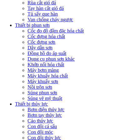
Rùa cắt gió đá
Tay hàn cắt gió đá
Tủ sấy que hàn
Van chống cháy ngược
Thiết bị phun sơn
Cốc đo độ đậm đặc hóa chất
Cốc đựng hóa chất
Cốc đựng sơn
Dây dẫn sơn
Đồng hồ đo áp suất
Dụng cụ phun sơn khác
Khớp nối hóa chất
Máy bơm màng
Máy khuấy hóa chất
Máy khuấy sơn
Nồi trộn sơn
Súng phun sơn
Súng vẽ mỹ thuật
Thiết bị thủy lực
Bơm điện thủy lực
Bơm tay thủy lực
Cảo thủy lực
Con đội cá sấu
Con đội móc
Con đội thủy lực