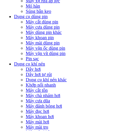
Máy xịt rửa áp lực
Mỏ hàn
Súng bắn keo
Dụng cụ dùng pin
Máy cắt dùng pin
Máy cưa dùng pin
Máy dùng pin khác
Máy khoan pin
Máy mài dùng pin
Máy vặn ốc dùng pin
Máy vặn vít dùng pin
Pin sạc
Dụng cụ khí nén
Dây hơi
Dây hơi tự rút
Dụng cụ khí nén khác
Khớp nối nhanh
Máy cắt tôn
Máy chà nhám hơi
Máy cưa dũa
Máy đánh bóng hơi
Máy đục hơi
Máy khoan hơi
Máy mài hơi
Máy mài trụ