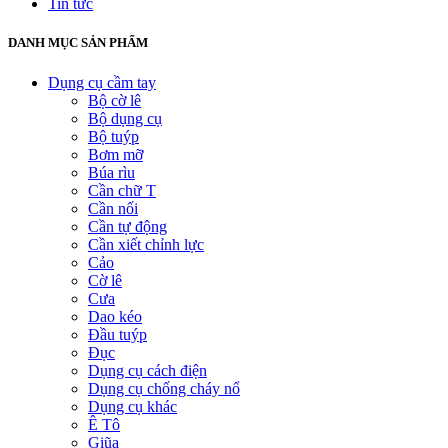
Tin tức
DANH MỤC SẢN PHẨM
Dụng cụ cầm tay
Bộ cờ lê
Bộ dụng cụ
Bộ tuýp
Bơm mỡ
Búa rìu
Cần chữ T
Cần nối
Cần tự động
Cần xiết chỉnh lực
Cảo
Cờ lê
Cưa
Dao kéo
Đầu tuýp
Đục
Dụng cụ cách điện
Dụng cụ chống cháy nổ
Dụng cụ khác
Ê Tô
Giũa