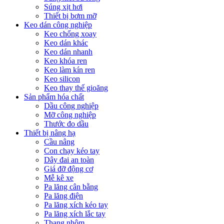
Súng xịt hơi
Thiết bị bơm mỡ
Keo dán công nghiệp
Keo chống xoay
Keo dán khác
Keo dán nhanh
Keo khóa ren
Keo làm kín ren
Keo silicon
Keo thay thế gioăng
Sản phẩm hóa chất
Dầu công nghiệp
Mỡ công nghiệp
Thước đo dầu
Thiết bị nâng hạ
Cầu nâng
Con chạy kéo tay
Dây đai an toàn
Giá đỡ động cơ
Mễ kê xe
Pa lăng cân bằng
Pa lăng điện
Pa lăng xích kéo tay
Pa lăng xích lắc tay
Thang nhôm