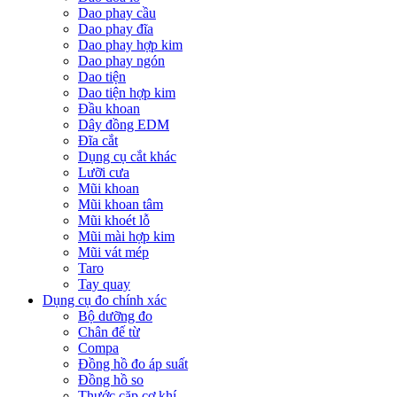
Dao phay cầu
Dao phay đĩa
Dao phay hợp kim
Dao phay ngón
Dao tiện
Dao tiện hợp kim
Đầu khoan
Dây đồng EDM
Đĩa cắt
Dụng cụ cắt khác
Lưỡi cưa
Mũi khoan
Mũi khoan tâm
Mũi khoét lỗ
Mũi mài hợp kim
Mũi vát mép
Taro
Tay quay
Dụng cụ đo chính xác
Bộ dưỡng đo
Chân đế từ
Compa
Đồng hồ đo áp suất
Đồng hồ so
Thước cặp cơ khí