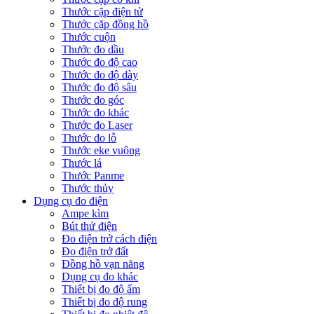
Thước cặp điện tử
Thước cặp đồng hồ
Thước cuộn
Thước đo dầu
Thước đo độ cao
Thước đo độ dày
Thước đo độ sâu
Thước đo góc
Thước đo khác
Thước đo Laser
Thước đo lỗ
Thước eke vuông
Thước lá
Thước Panme
Thước thủy
Dụng cụ đo điện
Ampe kìm
Bút thử điện
Đo điện trở cách điện
Đo điện trở đất
Đồng hồ vạn năng
Dụng cụ đo khác
Thiết bị đo độ ẩm
Thiết bị đo độ rung