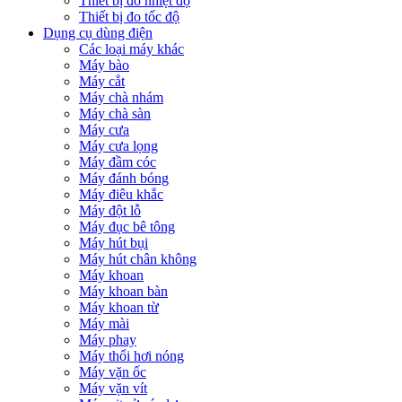
Thiết bị đo nhiệt độ
Thiết bị đo tốc độ
Dụng cụ dùng điện
Các loại máy khác
Máy bào
Máy cắt
Máy chà nhám
Máy chà sàn
Máy cưa
Máy cưa lọng
Máy đầm cóc
Máy đánh bóng
Máy điêu khắc
Máy đột lỗ
Máy đục bê tông
Máy hút bụi
Máy hút chân không
Máy khoan
Máy khoan bàn
Máy khoan từ
Máy mài
Máy phay
Máy thổi hơi nóng
Máy vặn ốc
Máy vặn vít