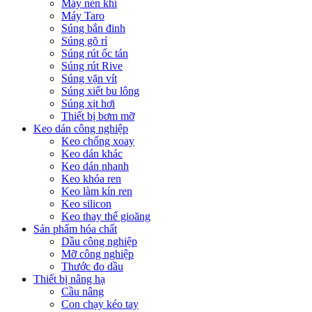
Máy nén khí
Máy Taro
Súng bắn đinh
Súng gõ rỉ
Súng rút ốc tán
Súng rút Rive
Súng vặn vít
Súng xiết bu lông
Súng xịt hơi
Thiết bị bơm mỡ
Keo dán công nghiệp
Keo chống xoay
Keo dán khác
Keo dán nhanh
Keo khóa ren
Keo làm kín ren
Keo silicon
Keo thay thế gioăng
Sản phẩm hóa chất
Dầu công nghiệp
Mỡ công nghiệp
Thước đo dầu
Thiết bị nâng hạ
Cầu nâng
Con chạy kéo tay