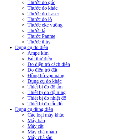
Thước đo góc
Thước đo khác
Thước đo Laser
Thước đo lỗ
Thước eke vuông
Thước lá
Thước Panme
Thước thủy
Dụng cụ đo điện
Ampe kìm
Bút thử điện
Đo điện trở cách điện
Đo điện trở đất
Đồng hồ vạn năng
Dụng cụ đo khác
Thiết bị đo độ ẩm
Thiết bị đo độ rung
Thiết bị đo nhiệt độ
Thiết bị đo tốc độ
Dụng cụ dùng điện
Các loại máy khác
Máy bào
Máy cắt
Máy chà nhám
Máy chà sàn