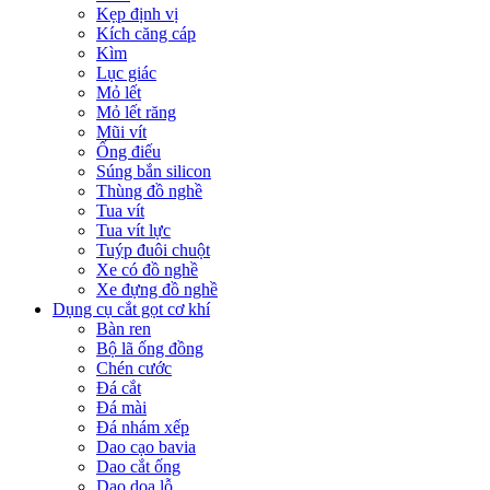
Kẹp định vị
Kích căng cáp
Kìm
Lục giác
Mỏ lết
Mỏ lết răng
Mũi vít
Ống điếu
Súng bắn silicon
Thùng đồ nghề
Tua vít
Tua vít lực
Tuýp đuôi chuột
Xe có đồ nghề
Xe đựng đồ nghề
Dụng cụ cắt gọt cơ khí
Bàn ren
Bộ lã ống đồng
Chén cước
Đá cắt
Đá mài
Đá nhám xếp
Dao cạo bavia
Dao cắt ống
Dao doa lỗ