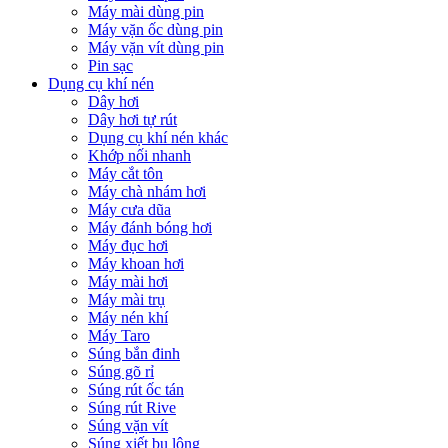
Máy mài dùng pin
Máy vặn ốc dùng pin
Máy vặn vít dùng pin
Pin sạc
Dụng cụ khí nén
Dây hơi
Dây hơi tự rút
Dụng cụ khí nén khác
Khớp nối nhanh
Máy cắt tôn
Máy chà nhám hơi
Máy cưa dũa
Máy đánh bóng hơi
Máy đục hơi
Máy khoan hơi
Máy mài hơi
Máy mài trụ
Máy nén khí
Máy Taro
Súng bắn đinh
Súng gõ rỉ
Súng rút ốc tán
Súng rút Rive
Súng vặn vít
Súng xiết bu lông