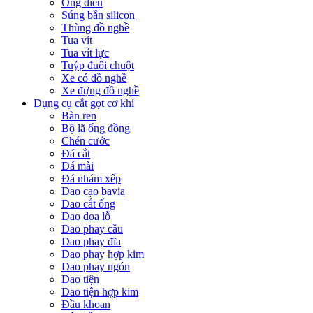
Ống điếu
Súng bắn silicon
Thùng đồ nghề
Tua vít
Tua vít lực
Tuýp đuôi chuột
Xe có đồ nghề
Xe đựng đồ nghề
Dụng cụ cắt gọt cơ khí
Bàn ren
Bộ lã ống đồng
Chén cước
Đá cắt
Đá mài
Đá nhám xếp
Dao cạo bavia
Dao cắt ống
Dao doa lỗ
Dao phay cầu
Dao phay đĩa
Dao phay hợp kim
Dao phay ngón
Dao tiện
Dao tiện hợp kim
Đầu khoan