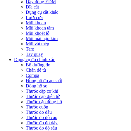
Dây đồng EDM
Đĩa cắt
Dụng cụ cắt khác
Lưỡi cưa
Mũi khoan
Mũi khoan tâm
Mũi khoét lỗ
Mũi mài hợp kim
Mũi vát mép
Taro
Tay quay
Dụng cụ đo chính xác
Bộ dưỡng đo
Chân đế từ
Compa
Đồng hồ đo áp suất
Đồng hồ so
Thước cặp cơ khí
Thước cặp điện tử
Thước cặp đồng hồ
Thước cuộn
Thước đo dầu
Thước đo độ cao
Thước đo độ dày
Thước đo độ sâu