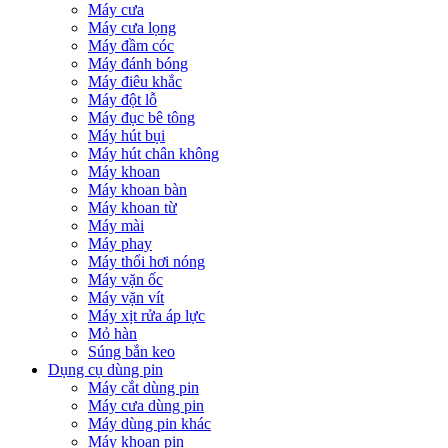
Máy cưa
Máy cưa lọng
Máy đầm cóc
Máy đánh bóng
Máy điêu khắc
Máy đột lỗ
Máy đục bê tông
Máy hút bụi
Máy hút chân không
Máy khoan
Máy khoan bàn
Máy khoan từ
Máy mài
Máy phay
Máy thổi hơi nóng
Máy vặn ốc
Máy vặn vít
Máy xịt rửa áp lực
Mỏ hàn
Súng bắn keo
Dụng cụ dùng pin
Máy cắt dùng pin
Máy cưa dùng pin
Máy dùng pin khác
Máy khoan pin