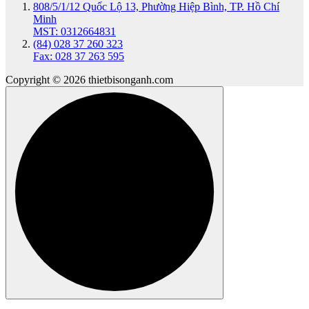
808/5/1/12 Quốc Lộ 13, Phường Hiệp Bình, TP. Hồ Chí
Minh
MST: 0312664831
(84) 028 37 260 323
Fax: 028 37 263 595
Copyright © 2026 thietbisonganh.com