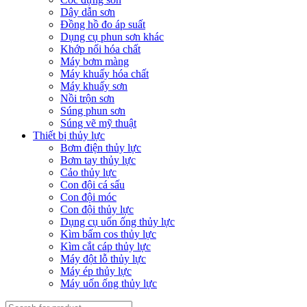
Dây dẫn sơn
Đồng hồ đo áp suất
Dụng cụ phun sơn khác
Khớp nối hóa chất
Máy bơm màng
Máy khuấy hóa chất
Máy khuấy sơn
Nồi trộn sơn
Súng phun sơn
Súng vẽ mỹ thuật
Thiết bị thủy lực
Bơm điện thủy lực
Bơm tay thủy lực
Cảo thủy lực
Con đội cá sấu
Con đội móc
Con đội thủy lực
Dụng cụ uốn ống thủy lực
Kìm bấm cos thủy lực
Kìm cắt cáp thủy lực
Máy đột lỗ thủy lực
Máy ép thủy lực
Máy uốn ống thủy lực