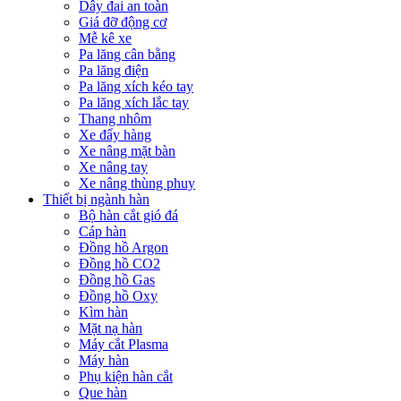
Dây đai an toàn
Giá đỡ động cơ
Mễ kê xe
Pa lăng cân bằng
Pa lăng điện
Pa lăng xích kéo tay
Pa lăng xích lắc tay
Thang nhôm
Xe đẩy hàng
Xe nâng mặt bàn
Xe nâng tay
Xe nâng thùng phuy
Thiết bị ngành hàn
Bộ hàn cắt gió đá
Cáp hàn
Đồng hồ Argon
Đồng hồ CO2
Đồng hồ Gas
Đồng hồ Oxy
Kìm hàn
Mặt nạ hàn
Máy cắt Plasma
Máy hàn
Phụ kiện hàn cắt
Que hàn