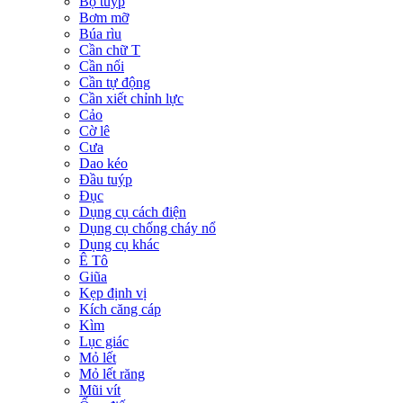
Bộ tuýp
Bơm mỡ
Búa rìu
Cần chữ T
Cần nối
Cần tự động
Cần xiết chỉnh lực
Cảo
Cờ lê
Cưa
Dao kéo
Đầu tuýp
Đục
Dụng cụ cách điện
Dụng cụ chống cháy nổ
Dụng cụ khác
Ê Tô
Giũa
Kẹp định vị
Kích căng cáp
Kìm
Lục giác
Mỏ lết
Mỏ lết răng
Mũi vít