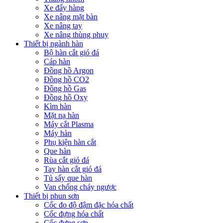
Xe đẩy hàng
Xe nâng mặt bàn
Xe nâng tay
Xe nâng thùng phuy
Thiết bị ngành hàn
Bộ hàn cắt gió đá
Cáp hàn
Đồng hồ Argon
Đồng hồ CO2
Đồng hồ Gas
Đồng hồ Oxy
Kìm hàn
Mặt nạ hàn
Máy cắt Plasma
Máy hàn
Phụ kiện hàn cắt
Que hàn
Rùa cắt gió đá
Tay hàn cắt gió đá
Tủ sấy que hàn
Van chống cháy ngược
Thiết bị phun sơn
Cốc đo độ đậm đặc hóa chất
Cốc đựng hóa chất
Cốc đựng sơn