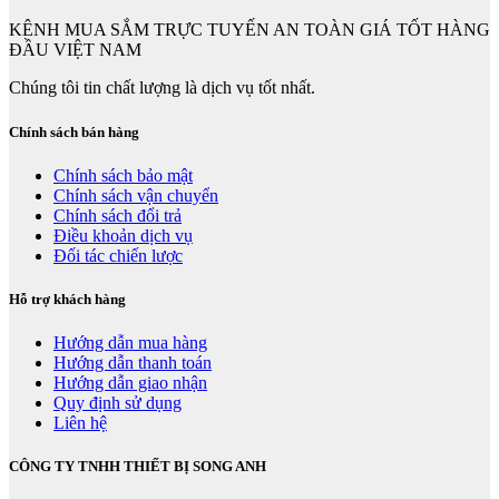
KÊNH MUA SẮM TRỰC TUYẾN AN TOÀN GIÁ TỐT HÀNG
ĐẦU VIỆT NAM
Chúng tôi tin chất lượng là dịch vụ tốt nhất.
Chính sách bán hàng
Chính sách bảo mật
Chính sách vận chuyển
Chính sách đổi trả
Điều khoản dịch vụ
Đối tác chiến lược
Hỗ trợ khách hàng
Hướng dẫn mua hàng
Hướng dẫn thanh toán
Hướng dẫn giao nhận
Quy định sử dụng
Liên hệ
CÔNG TY TNHH THIẾT BỊ SONG ANH