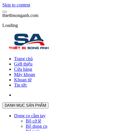
Skip to content
t
h
i
e
t
b
i
s
o
n
g
a
n
h
.
c
o
m
Loading
Trang chủ
Giới thiệu
Cửa hàng
Máy khoan
Khoan từ
Tin tức
DANH MỤC SẢN PHẨM
Dụng cụ cầm tay
Bộ cờ lê
Bộ dụng cụ