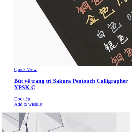
Quick View
Bút vẽ trang trí Sakura Pentouch Calligrapher
XPSK-C
Đọc tiếp
Add to wishlist