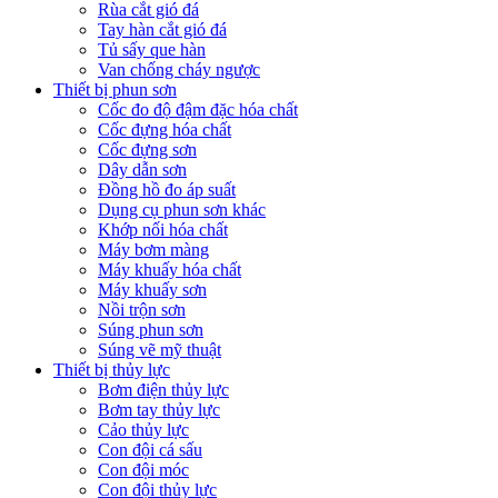
Rùa cắt gió đá
Tay hàn cắt gió đá
Tủ sấy que hàn
Van chống cháy ngược
Thiết bị phun sơn
Cốc đo độ đậm đặc hóa chất
Cốc đựng hóa chất
Cốc đựng sơn
Dây dẫn sơn
Đồng hồ đo áp suất
Dụng cụ phun sơn khác
Khớp nối hóa chất
Máy bơm màng
Máy khuấy hóa chất
Máy khuấy sơn
Nồi trộn sơn
Súng phun sơn
Súng vẽ mỹ thuật
Thiết bị thủy lực
Bơm điện thủy lực
Bơm tay thủy lực
Cảo thủy lực
Con đội cá sấu
Con đội móc
Con đội thủy lực