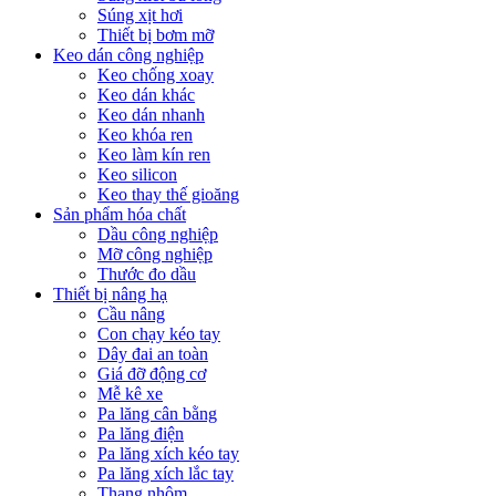
Súng xịt hơi
Thiết bị bơm mỡ
Keo dán công nghiệp
Keo chống xoay
Keo dán khác
Keo dán nhanh
Keo khóa ren
Keo làm kín ren
Keo silicon
Keo thay thế gioăng
Sản phẩm hóa chất
Dầu công nghiệp
Mỡ công nghiệp
Thước đo dầu
Thiết bị nâng hạ
Cầu nâng
Con chạy kéo tay
Dây đai an toàn
Giá đỡ động cơ
Mễ kê xe
Pa lăng cân bằng
Pa lăng điện
Pa lăng xích kéo tay
Pa lăng xích lắc tay
Thang nhôm