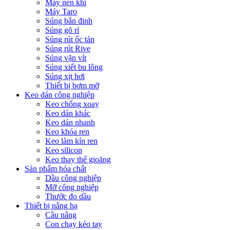
Máy nén khí
Máy Taro
Súng bắn đinh
Súng gõ rỉ
Súng rút ốc tán
Súng rút Rive
Súng vặn vít
Súng xiết bu lông
Súng xịt hơi
Thiết bị bơm mỡ
Keo dán công nghiệp
Keo chống xoay
Keo dán khác
Keo dán nhanh
Keo khóa ren
Keo làm kín ren
Keo silicon
Keo thay thế gioăng
Sản phẩm hóa chất
Dầu công nghiệp
Mỡ công nghiệp
Thước đo dầu
Thiết bị nâng hạ
Cầu nâng
Con chạy kéo tay