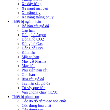
Xe đẩy hàng
Xe nâng mặt bàn
Xe nâng tay
Xe nâng thùng phuy
Thiết bị ngành hàn
Bộ hàn cắt gió đá
Cáp hàn
Đồng hồ Argon
Đồng hồ CO2
Đồng hồ Gas
Đồng hồ Oxy
Kìm hàn
Mặt nạ hàn
Máy cắt Plasma
Máy hàn
Phụ kiện hàn cắt
Que hàn
Rùa cắt gió đá
Tay hàn cắt gió đá
Tủ sấy que hàn
Van chống cháy ngược
Thiết bị phun sơn
Cốc đo độ đậm đặc hóa chất
Cốc đựng hóa chất
Cốc đựng sơn