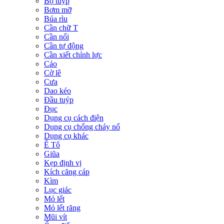
Bộ tuýp
Bơm mỡ
Búa rìu
Cần chữ T
Cần nối
Cần tự động
Cần xiết chỉnh lực
Cảo
Cờ lê
Cưa
Dao kéo
Đầu tuýp
Đục
Dụng cụ cách điện
Dụng cụ chống cháy nổ
Dụng cụ khác
Ê Tô
Giũa
Kẹp định vị
Kích căng cáp
Kìm
Lục giác
Mỏ lết
Mỏ lết răng
Mũi vít