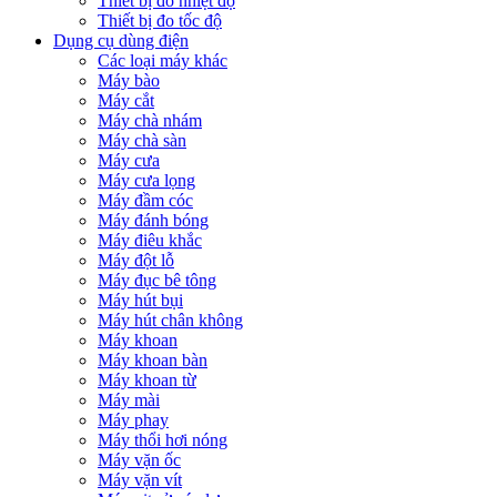
Thiết bị đo nhiệt độ
Thiết bị đo tốc độ
Dụng cụ dùng điện
Các loại máy khác
Máy bào
Máy cắt
Máy chà nhám
Máy chà sàn
Máy cưa
Máy cưa lọng
Máy đầm cóc
Máy đánh bóng
Máy điêu khắc
Máy đột lỗ
Máy đục bê tông
Máy hút bụi
Máy hút chân không
Máy khoan
Máy khoan bàn
Máy khoan từ
Máy mài
Máy phay
Máy thổi hơi nóng
Máy vặn ốc
Máy vặn vít