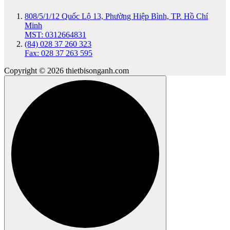
808/5/1/12 Quốc Lộ 13, Phường Hiệp Bình, TP. Hồ Chí
Minh
MST: 0312664831
(84) 028 37 260 323
Fax: 028 37 263 595
Copyright © 2026 thietbisonganh.com