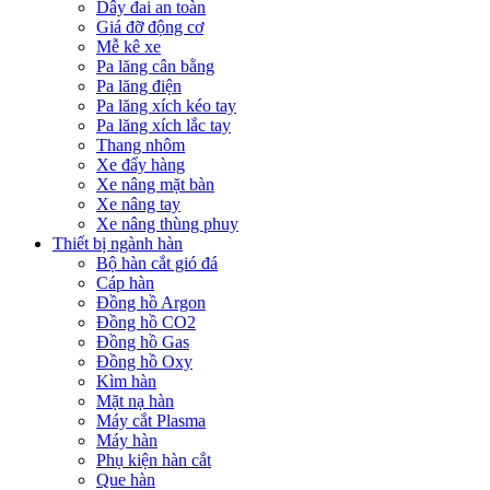
Dây đai an toàn
Giá đỡ động cơ
Mễ kê xe
Pa lăng cân bằng
Pa lăng điện
Pa lăng xích kéo tay
Pa lăng xích lắc tay
Thang nhôm
Xe đẩy hàng
Xe nâng mặt bàn
Xe nâng tay
Xe nâng thùng phuy
Thiết bị ngành hàn
Bộ hàn cắt gió đá
Cáp hàn
Đồng hồ Argon
Đồng hồ CO2
Đồng hồ Gas
Đồng hồ Oxy
Kìm hàn
Mặt nạ hàn
Máy cắt Plasma
Máy hàn
Phụ kiện hàn cắt
Que hàn