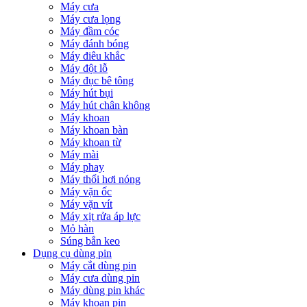
Máy cưa
Máy cưa lọng
Máy đầm cóc
Máy đánh bóng
Máy điêu khắc
Máy đột lỗ
Máy đục bê tông
Máy hút bụi
Máy hút chân không
Máy khoan
Máy khoan bàn
Máy khoan từ
Máy mài
Máy phay
Máy thổi hơi nóng
Máy vặn ốc
Máy vặn vít
Máy xịt rửa áp lực
Mỏ hàn
Súng bắn keo
Dụng cụ dùng pin
Máy cắt dùng pin
Máy cưa dùng pin
Máy dùng pin khác
Máy khoan pin