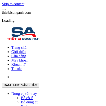
Skip to content
t
h
i
e
t
b
i
s
o
n
g
a
n
h
.
c
o
m
Loading
Trang chủ
Giới thiệu
Cửa hàng
Máy khoan
Khoan từ
Tin tức
DANH MỤC SẢN PHẨM
Dụng cụ cầm tay
Bộ cờ lê
Bộ dụng cụ