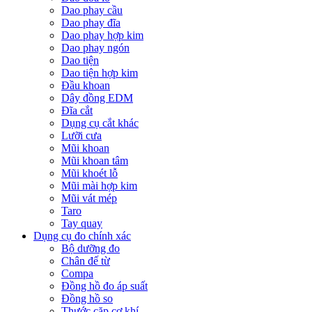
Dao phay cầu
Dao phay đĩa
Dao phay hợp kim
Dao phay ngón
Dao tiện
Dao tiện hợp kim
Đầu khoan
Dây đồng EDM
Đĩa cắt
Dụng cụ cắt khác
Lưỡi cưa
Mũi khoan
Mũi khoan tâm
Mũi khoét lỗ
Mũi mài hợp kim
Mũi vát mép
Taro
Tay quay
Dụng cụ đo chính xác
Bộ dưỡng đo
Chân đế từ
Compa
Đồng hồ đo áp suất
Đồng hồ so
Thước cặp cơ khí