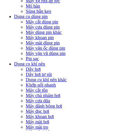
Máy xịt rửa áp lực
Mỏ hàn
Súng bắn keo
Dụng cụ dùng pin
Máy cắt dùng pin
Máy cưa dùng pin
Máy dùng pin khác
Máy khoan pin
Máy mài dùng pin
Máy vặn ốc dùng pin
Máy vặn vít dùng pin
Pin sạc
Dụng cụ khí nén
Dây hơi
Dây hơi tự rút
Dụng cụ khí nén khác
Khớp nối nhanh
Máy cắt tôn
Máy chà nhám hơi
Máy cưa dũa
Máy đánh bóng hơi
Máy đục hơi
Máy khoan hơi
Máy mài hơi
Máy mài trụ