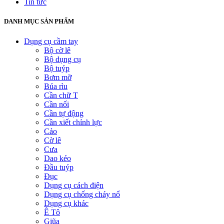
Tin tức
DANH MỤC SẢN PHẨM
Dụng cụ cầm tay
Bộ cờ lê
Bộ dụng cụ
Bộ tuýp
Bơm mỡ
Búa rìu
Cần chữ T
Cần nối
Cần tự động
Cần xiết chỉnh lực
Cảo
Cờ lê
Cưa
Dao kéo
Đầu tuýp
Đục
Dụng cụ cách điện
Dụng cụ chống cháy nổ
Dụng cụ khác
Ê Tô
Giũa