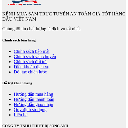
KÊNH MUA SẮM TRỰC TUYẾN AN TOÀN GIÁ TỐT HÀNG
ĐẦU VIỆT NAM
Chúng tôi tin chất lượng là dịch vụ tốt nhất.
Chính sách bán hàng
Chính sách bảo mật
Chính sách vận chuyển
Chính sách đổi trả
Điều khoản dịch vụ
Đối tác chiến lược
Hỗ trợ khách hàng
Hướng dẫn mua hàng
Hướng dẫn thanh toán
Hướng dẫn giao nhận
Quy định sử dụng
Liên hệ
CÔNG TY TNHH THIẾT BỊ SONG ANH