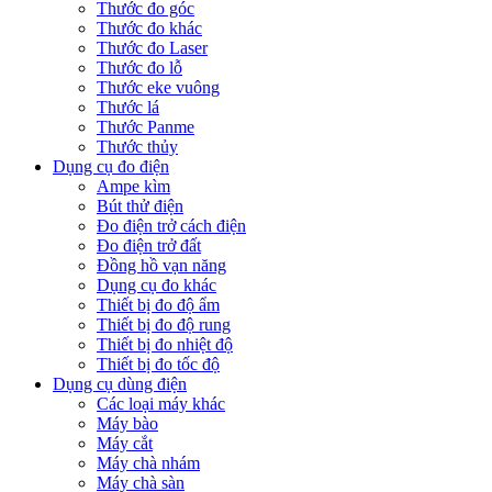
Thước đo góc
Thước đo khác
Thước đo Laser
Thước đo lỗ
Thước eke vuông
Thước lá
Thước Panme
Thước thủy
Dụng cụ đo điện
Ampe kìm
Bút thử điện
Đo điện trở cách điện
Đo điện trở đất
Đồng hồ vạn năng
Dụng cụ đo khác
Thiết bị đo độ ẩm
Thiết bị đo độ rung
Thiết bị đo nhiệt độ
Thiết bị đo tốc độ
Dụng cụ dùng điện
Các loại máy khác
Máy bào
Máy cắt
Máy chà nhám
Máy chà sàn