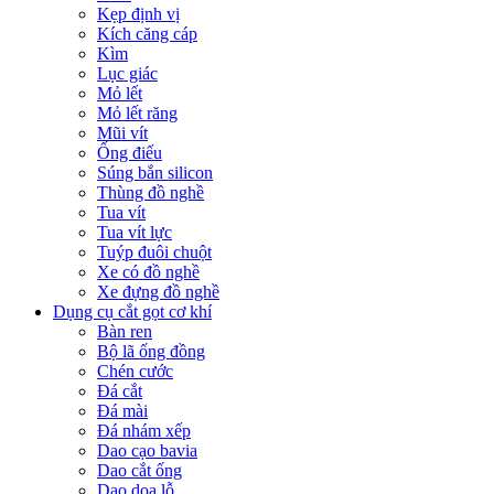
Kẹp định vị
Kích căng cáp
Kìm
Lục giác
Mỏ lết
Mỏ lết răng
Mũi vít
Ống điếu
Súng bắn silicon
Thùng đồ nghề
Tua vít
Tua vít lực
Tuýp đuôi chuột
Xe có đồ nghề
Xe đựng đồ nghề
Dụng cụ cắt gọt cơ khí
Bàn ren
Bộ lã ống đồng
Chén cước
Đá cắt
Đá mài
Đá nhám xếp
Dao cạo bavia
Dao cắt ống
Dao doa lỗ