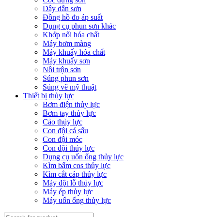
Dây dẫn sơn
Đồng hồ đo áp suất
Dụng cụ phun sơn khác
Khớp nối hóa chất
Máy bơm màng
Máy khuấy hóa chất
Máy khuấy sơn
Nồi trộn sơn
Súng phun sơn
Súng vẽ mỹ thuật
Thiết bị thủy lực
Bơm điện thủy lực
Bơm tay thủy lực
Cảo thủy lực
Con đội cá sấu
Con đội móc
Con đội thủy lực
Dụng cụ uốn ống thủy lực
Kìm bấm cos thủy lực
Kìm cắt cáp thủy lực
Máy đột lỗ thủy lực
Máy ép thủy lực
Máy uốn ống thủy lực