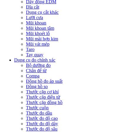
Dây đồng EDM
Đĩa cắt
Dụng cụ cắt khác
Lưỡi cưa
Mũi khoan
Mũi khoan tâm
Mũi khoét lỗ
Mũi mài hợp kim
Mũi vát mép
Taro
Tay quay
Dụng cụ đo chính xác
Bộ dưỡng đo
Chân đế từ
Compa
Đồng hồ đo áp suất
Đồng hồ so
Thước cặp cơ khí
Thước cặp điện tử
Thước cặp đồng hồ
Thước cuộn
Thước đo dầu
Thước đo độ cao
Thước đo độ dày
Thước đo độ sâu