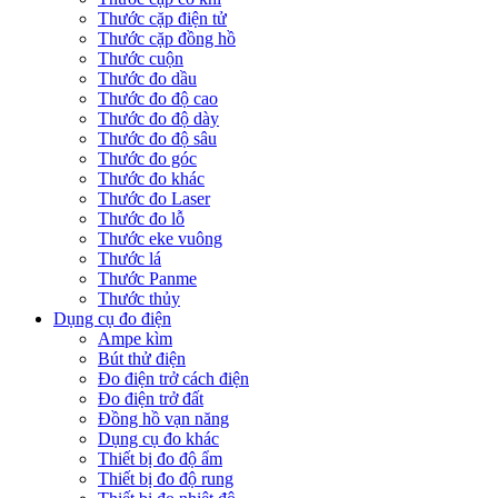
Thước cặp điện tử
Thước cặp đồng hồ
Thước cuộn
Thước đo dầu
Thước đo độ cao
Thước đo độ dày
Thước đo độ sâu
Thước đo góc
Thước đo khác
Thước đo Laser
Thước đo lỗ
Thước eke vuông
Thước lá
Thước Panme
Thước thủy
Dụng cụ đo điện
Ampe kìm
Bút thử điện
Đo điện trở cách điện
Đo điện trở đất
Đồng hồ vạn năng
Dụng cụ đo khác
Thiết bị đo độ ẩm
Thiết bị đo độ rung