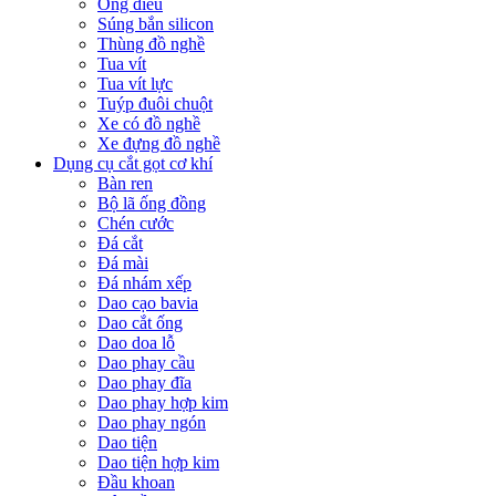
Ống điếu
Súng bắn silicon
Thùng đồ nghề
Tua vít
Tua vít lực
Tuýp đuôi chuột
Xe có đồ nghề
Xe đựng đồ nghề
Dụng cụ cắt gọt cơ khí
Bàn ren
Bộ lã ống đồng
Chén cước
Đá cắt
Đá mài
Đá nhám xếp
Dao cạo bavia
Dao cắt ống
Dao doa lỗ
Dao phay cầu
Dao phay đĩa
Dao phay hợp kim
Dao phay ngón
Dao tiện
Dao tiện hợp kim
Đầu khoan