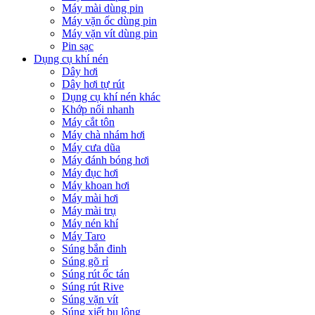
Máy mài dùng pin
Máy vặn ốc dùng pin
Máy vặn vít dùng pin
Pin sạc
Dụng cụ khí nén
Dây hơi
Dây hơi tự rút
Dụng cụ khí nén khác
Khớp nối nhanh
Máy cắt tôn
Máy chà nhám hơi
Máy cưa dũa
Máy đánh bóng hơi
Máy đục hơi
Máy khoan hơi
Máy mài hơi
Máy mài trụ
Máy nén khí
Máy Taro
Súng bắn đinh
Súng gõ rỉ
Súng rút ốc tán
Súng rút Rive
Súng vặn vít
Súng xiết bu lông