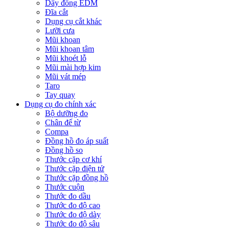
Dây đồng EDM
Đĩa cắt
Dụng cụ cắt khác
Lưỡi cưa
Mũi khoan
Mũi khoan tâm
Mũi khoét lỗ
Mũi mài hợp kim
Mũi vát mép
Taro
Tay quay
Dụng cụ đo chính xác
Bộ dưỡng đo
Chân đế từ
Compa
Đồng hồ đo áp suất
Đồng hồ so
Thước cặp cơ khí
Thước cặp điện tử
Thước cặp đồng hồ
Thước cuộn
Thước đo dầu
Thước đo độ cao
Thước đo độ dày
Thước đo độ sâu