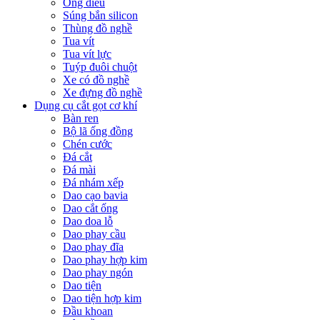
Ống điếu
Súng bắn silicon
Thùng đồ nghề
Tua vít
Tua vít lực
Tuýp đuôi chuột
Xe có đồ nghề
Xe đựng đồ nghề
Dụng cụ cắt gọt cơ khí
Bàn ren
Bộ lã ống đồng
Chén cước
Đá cắt
Đá mài
Đá nhám xếp
Dao cạo bavia
Dao cắt ống
Dao doa lỗ
Dao phay cầu
Dao phay đĩa
Dao phay hợp kim
Dao phay ngón
Dao tiện
Dao tiện hợp kim
Đầu khoan