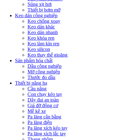
Súng xịt hơi
Thiết bị bơm mỡ
Keo dán công nghiệp
Keo chống xoay
Keo dán khác
Keo dán nhanh
Keo khóa ren
Keo làm kín ren
Keo silicon
Keo thay thế gioăng
Sản phẩm hóa chất
Dầu công nghiệp
Mỡ công nghiệp
Thước đo dầu
Thiết bị nâng hạ
Cầu nâng
Con chạy kéo tay
Dây đai an toàn
Giá đỡ động cơ
Mễ kê xe
Pa lăng cân bằng
Pa lăng điện
Pa lăng xích kéo tay
Pa lăng xích lắc tay
Thang nhôm