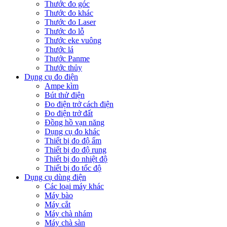
Thước đo góc
Thước đo khác
Thước đo Laser
Thước đo lỗ
Thước eke vuông
Thước lá
Thước Panme
Thước thủy
Dụng cụ đo điện
Ampe kìm
Bút thử điện
Đo điện trở cách điện
Đo điện trở đất
Đồng hồ vạn năng
Dụng cụ đo khác
Thiết bị đo độ ẩm
Thiết bị đo độ rung
Thiết bị đo nhiệt độ
Thiết bị đo tốc độ
Dụng cụ dùng điện
Các loại máy khác
Máy bào
Máy cắt
Máy chà nhám
Máy chà sàn