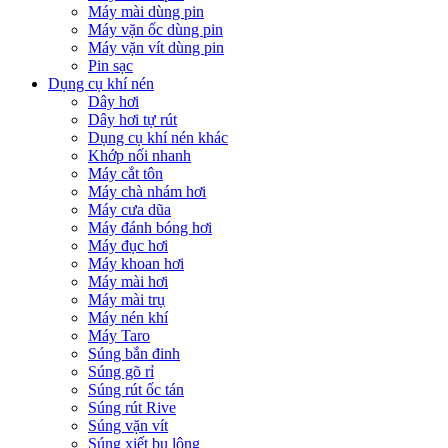
Máy mài dùng pin
Máy vặn ốc dùng pin
Máy vặn vít dùng pin
Pin sạc
Dụng cụ khí nén
Dây hơi
Dây hơi tự rút
Dụng cụ khí nén khác
Khớp nối nhanh
Máy cắt tôn
Máy chà nhám hơi
Máy cưa dũa
Máy đánh bóng hơi
Máy đục hơi
Máy khoan hơi
Máy mài hơi
Máy mài trụ
Máy nén khí
Máy Taro
Súng bắn đinh
Súng gõ rỉ
Súng rút ốc tán
Súng rút Rive
Súng vặn vít
Súng xiết bu lông