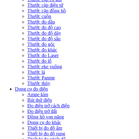
Thước cặp điện tử
Thước cặp đồng hồ
Thước cuộn
Thước đo dầu
Thước đo độ cao
Thước đo độ dày
Thước đo độ sâu
Thước đo góc
Thước đo khác
Thước đo Laser
Thước đo lỗ
Thước eke vuông
Thước lá
Thước Panme
Thước thủy
Dụng cụ đo điện
Ampe kìm
Bút thử điện
Đo điện trở cách điện
Đo điện trở đất
Đồng hồ vạn năng
Dụng cụ đo khác
Thiết bị đo độ ẩm
Thiết bị đo độ rung