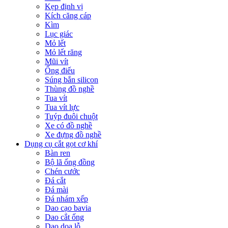
Kẹp định vị
Kích căng cáp
Kìm
Lục giác
Mỏ lết
Mỏ lết răng
Mũi vít
Ống điếu
Súng bắn silicon
Thùng đồ nghề
Tua vít
Tua vít lực
Tuýp đuôi chuột
Xe có đồ nghề
Xe đựng đồ nghề
Dụng cụ cắt gọt cơ khí
Bàn ren
Bộ lã ống đồng
Chén cước
Đá cắt
Đá mài
Đá nhám xếp
Dao cạo bavia
Dao cắt ống
Dao doa lỗ