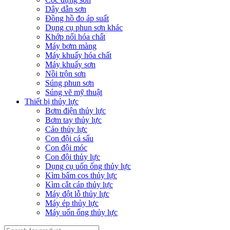
Dây dẫn sơn
Đồng hồ đo áp suất
Dụng cụ phun sơn khác
Khớp nối hóa chất
Máy bơm màng
Máy khuấy hóa chất
Máy khuấy sơn
Nồi trộn sơn
Súng phun sơn
Súng vẽ mỹ thuật
Thiết bị thủy lực
Bơm điện thủy lực
Bơm tay thủy lực
Cảo thủy lực
Con đội cá sấu
Con đội móc
Con đội thủy lực
Dụng cụ uốn ống thủy lực
Kìm bấm cos thủy lực
Kìm cắt cáp thủy lực
Máy đột lỗ thủy lực
Máy ép thủy lực
Máy uốn ống thủy lực