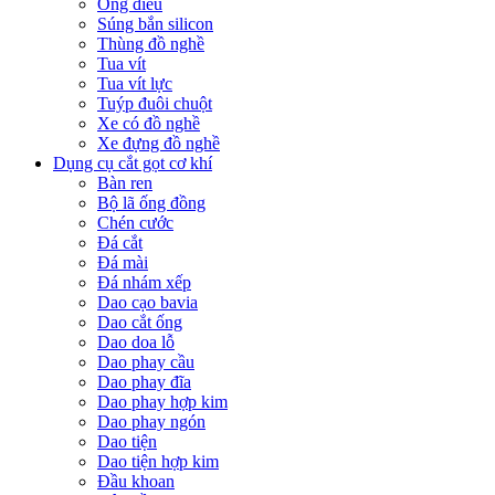
Ống điếu
Súng bắn silicon
Thùng đồ nghề
Tua vít
Tua vít lực
Tuýp đuôi chuột
Xe có đồ nghề
Xe đựng đồ nghề
Dụng cụ cắt gọt cơ khí
Bàn ren
Bộ lã ống đồng
Chén cước
Đá cắt
Đá mài
Đá nhám xếp
Dao cạo bavia
Dao cắt ống
Dao doa lỗ
Dao phay cầu
Dao phay đĩa
Dao phay hợp kim
Dao phay ngón
Dao tiện
Dao tiện hợp kim
Đầu khoan