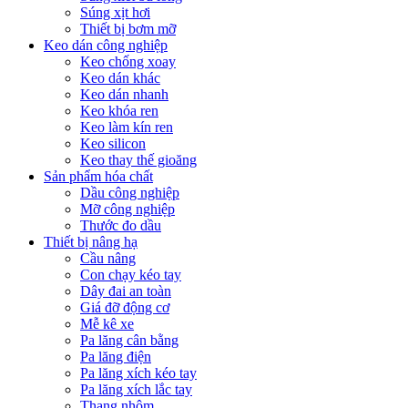
Súng xịt hơi
Thiết bị bơm mỡ
Keo dán công nghiệp
Keo chống xoay
Keo dán khác
Keo dán nhanh
Keo khóa ren
Keo làm kín ren
Keo silicon
Keo thay thế gioăng
Sản phẩm hóa chất
Dầu công nghiệp
Mỡ công nghiệp
Thước đo dầu
Thiết bị nâng hạ
Cầu nâng
Con chạy kéo tay
Dây đai an toàn
Giá đỡ động cơ
Mễ kê xe
Pa lăng cân bằng
Pa lăng điện
Pa lăng xích kéo tay
Pa lăng xích lắc tay
Thang nhôm