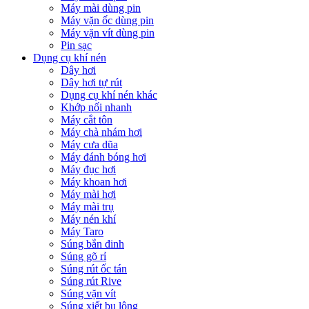
Máy mài dùng pin
Máy vặn ốc dùng pin
Máy vặn vít dùng pin
Pin sạc
Dụng cụ khí nén
Dây hơi
Dây hơi tự rút
Dụng cụ khí nén khác
Khớp nối nhanh
Máy cắt tôn
Máy chà nhám hơi
Máy cưa dũa
Máy đánh bóng hơi
Máy đục hơi
Máy khoan hơi
Máy mài hơi
Máy mài trụ
Máy nén khí
Máy Taro
Súng bắn đinh
Súng gõ rỉ
Súng rút ốc tán
Súng rút Rive
Súng vặn vít
Súng xiết bu lông