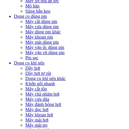
Máy xịt rửa áp lực
Mỏ hàn
Súng bắn keo
Dụng cụ dùng pin
Máy cắt dùng pin
Máy cưa dùng pin
Máy dùng pin khác
Máy khoan pin
Máy mài dùng pin
Máy vặn ốc dùng pin
Máy vặn vít dùng pin
Pin sạc
Dụng cụ khí nén
Dây hơi
Dây hơi tự rút
Dụng cụ khí nén khác
Khớp nối nhanh
Máy cắt tôn
Máy chà nhám hơi
Máy cưa dũa
Máy đánh bóng hơi
Máy đục hơi
Máy khoan hơi
Máy mài hơi
Máy mài trụ