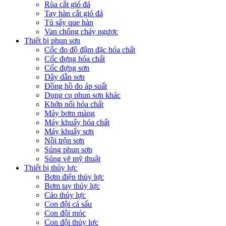
Rùa cắt gió đá
Tay hàn cắt gió đá
Tủ sấy que hàn
Van chống cháy ngược
Thiết bị phun sơn
Cốc đo độ đậm đặc hóa chất
Cốc đựng hóa chất
Cốc đựng sơn
Dây dẫn sơn
Đồng hồ đo áp suất
Dụng cụ phun sơn khác
Khớp nối hóa chất
Máy bơm màng
Máy khuấy hóa chất
Máy khuấy sơn
Nồi trộn sơn
Súng phun sơn
Súng vẽ mỹ thuật
Thiết bị thủy lực
Bơm điện thủy lực
Bơm tay thủy lực
Cảo thủy lực
Con đội cá sấu
Con đội móc
Con đội thủy lực