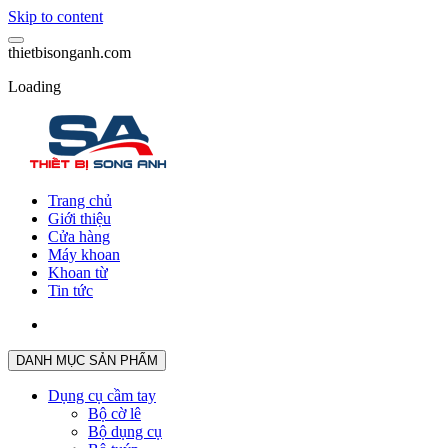
Skip to content
t
h
i
e
t
b
i
s
o
n
g
a
n
h
.
c
o
m
Loading
Trang chủ
Giới thiệu
Cửa hàng
Máy khoan
Khoan từ
Tin tức
DANH MỤC SẢN PHẨM
Dụng cụ cầm tay
Bộ cờ lê
Bộ dụng cụ