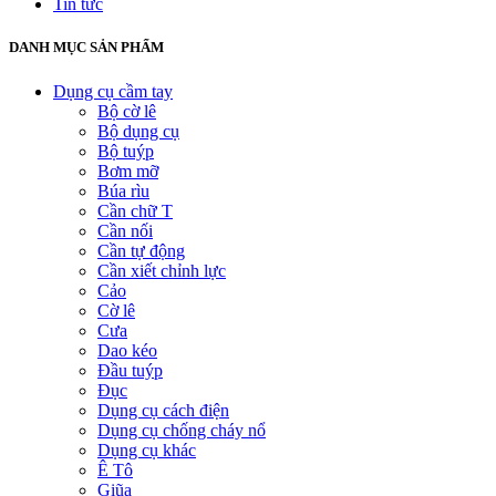
Tin tức
DANH MỤC SẢN PHẨM
Dụng cụ cầm tay
Bộ cờ lê
Bộ dụng cụ
Bộ tuýp
Bơm mỡ
Búa rìu
Cần chữ T
Cần nối
Cần tự động
Cần xiết chỉnh lực
Cảo
Cờ lê
Cưa
Dao kéo
Đầu tuýp
Đục
Dụng cụ cách điện
Dụng cụ chống cháy nổ
Dụng cụ khác
Ê Tô
Giũa