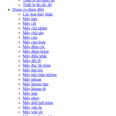
Thiết bị đo nhiệt độ
Thiết bị đo tốc độ
Dụng cụ dùng điện
Các loại máy khác
Máy bào
Máy cắt
Máy chà nhám
Máy chà sàn
Máy cưa
Máy cưa lọng
Máy đầm cóc
Máy đánh bóng
Máy điêu khắc
Máy đột lỗ
Máy đục bê tông
Máy hút bụi
Máy hút chân không
Máy khoan
Máy khoan bàn
Máy khoan từ
Máy mài
Máy phay
Máy thổi hơi nóng
Máy vặn ốc
Máy vặn vít