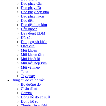
Dao phay cầu
Dao phay đĩa
Dao phay hợp kim
Dao phay ngón
Dao tiện
Dao tiện hợp kim
Đầu khoan
Dây đồng EDM
Đĩa cắt
Dụng cụ cắt khác
Lưỡi cưa
Mũi khoan
Mũi khoan tâm
Mũi khoét lỗ
Mũi mài hợp kim
Mũi vát mép
Taro
Tay quay
Dụng cụ đo chính xác
Bộ dưỡng đo
Chân đế từ
Compa
Đồng hồ đo áp suất
Đồng hồ so
Thước cặp cơ khí