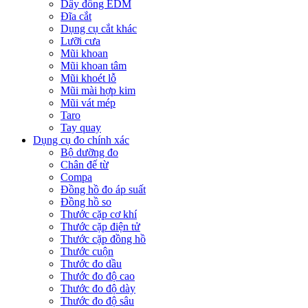
Dây đồng EDM
Đĩa cắt
Dụng cụ cắt khác
Lưỡi cưa
Mũi khoan
Mũi khoan tâm
Mũi khoét lỗ
Mũi mài hợp kim
Mũi vát mép
Taro
Tay quay
Dụng cụ đo chính xác
Bộ dưỡng đo
Chân đế từ
Compa
Đồng hồ đo áp suất
Đồng hồ so
Thước cặp cơ khí
Thước cặp điện tử
Thước cặp đồng hồ
Thước cuộn
Thước đo dầu
Thước đo độ cao
Thước đo độ dày
Thước đo độ sâu