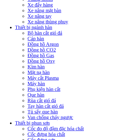
Xe đẩy hàng
Xe nâng mặt bàn
Xe nâng tay
Xe nâng thùng phuy
Thiết bị ngành hàn
Bộ hàn cắt gió đá
Cáp hàn
Đồng hồ Argon
Đồng hồ CO2
Đồng hồ Gas
Đồng hồ Oxy
Kìm hàn
Mặt nạ hàn
Máy cắt Plasma
Máy hàn
Phụ kiện hàn cắt
Que hàn
Rùa cắt gió đá
Tay hàn cắt gió đá
Tủ sấy que hàn
Van chống cháy ngược
Thiết bị phun sơn
Cốc đo độ đậm đặc hóa chất
Cốc đựng hóa chất
Cốc đựng sơn