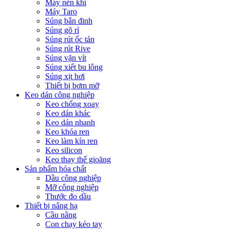
Máy nén khí
Máy Taro
Súng bắn đinh
Súng gõ rỉ
Súng rút ốc tán
Súng rút Rive
Súng vặn vít
Súng xiết bu lông
Súng xịt hơi
Thiết bị bơm mỡ
Keo dán công nghiệp
Keo chống xoay
Keo dán khác
Keo dán nhanh
Keo khóa ren
Keo làm kín ren
Keo silicon
Keo thay thế gioăng
Sản phẩm hóa chất
Dầu công nghiệp
Mỡ công nghiệp
Thước đo dầu
Thiết bị nâng hạ
Cầu nâng
Con chạy kéo tay