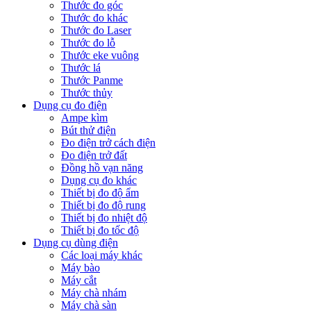
Thước đo góc
Thước đo khác
Thước đo Laser
Thước đo lỗ
Thước eke vuông
Thước lá
Thước Panme
Thước thủy
Dụng cụ đo điện
Ampe kìm
Bút thử điện
Đo điện trở cách điện
Đo điện trở đất
Đồng hồ vạn năng
Dụng cụ đo khác
Thiết bị đo độ ẩm
Thiết bị đo độ rung
Thiết bị đo nhiệt độ
Thiết bị đo tốc độ
Dụng cụ dùng điện
Các loại máy khác
Máy bào
Máy cắt
Máy chà nhám
Máy chà sàn