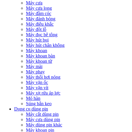
Máy cưa
Máy cưa lọng
Máy đầm cóc
Máy đánh bóng
Máy điêu khắc
Máy đột lỗ
Máy đục bê tông
Máy hút bụi
Máy hút chân không
Máy khoan
Máy khoan bàn
Máy khoan từ
Máy mài
Máy phay
Máy thổi hơi nóng
Máy vặn ốc
Máy vặn vít
Máy xịt rửa áp lực
Mỏ hàn
Súng bắn keo
Dụng cụ dùng pin
Máy cắt dùng pin
Máy cưa dùng pin
Máy dùng pin khác
Máy khoan pin