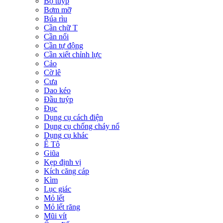
Bộ tuýp
Bơm mỡ
Búa rìu
Cần chữ T
Cần nối
Cần tự động
Cần xiết chỉnh lực
Cảo
Cờ lê
Cưa
Dao kéo
Đầu tuýp
Đục
Dụng cụ cách điện
Dụng cụ chống cháy nổ
Dụng cụ khác
Ê Tô
Giũa
Kẹp định vị
Kích căng cáp
Kìm
Lục giác
Mỏ lết
Mỏ lết răng
Mũi vít