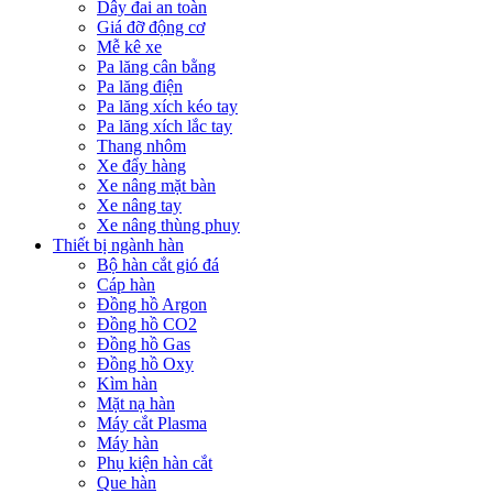
Dây đai an toàn
Giá đỡ động cơ
Mễ kê xe
Pa lăng cân bằng
Pa lăng điện
Pa lăng xích kéo tay
Pa lăng xích lắc tay
Thang nhôm
Xe đẩy hàng
Xe nâng mặt bàn
Xe nâng tay
Xe nâng thùng phuy
Thiết bị ngành hàn
Bộ hàn cắt gió đá
Cáp hàn
Đồng hồ Argon
Đồng hồ CO2
Đồng hồ Gas
Đồng hồ Oxy
Kìm hàn
Mặt nạ hàn
Máy cắt Plasma
Máy hàn
Phụ kiện hàn cắt
Que hàn