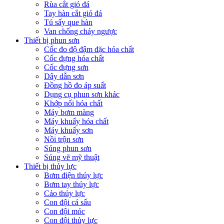
Rùa cắt gió đá
Tay hàn cắt gió đá
Tủ sấy que hàn
Van chống cháy ngược
Thiết bị phun sơn
Cốc đo độ đậm đặc hóa chất
Cốc đựng hóa chất
Cốc đựng sơn
Dây dẫn sơn
Đồng hồ đo áp suất
Dụng cụ phun sơn khác
Khớp nối hóa chất
Máy bơm màng
Máy khuấy hóa chất
Máy khuấy sơn
Nồi trộn sơn
Súng phun sơn
Súng vẽ mỹ thuật
Thiết bị thủy lực
Bơm điện thủy lực
Bơm tay thủy lực
Cảo thủy lực
Con đội cá sấu
Con đội móc
Con đội thủy lực