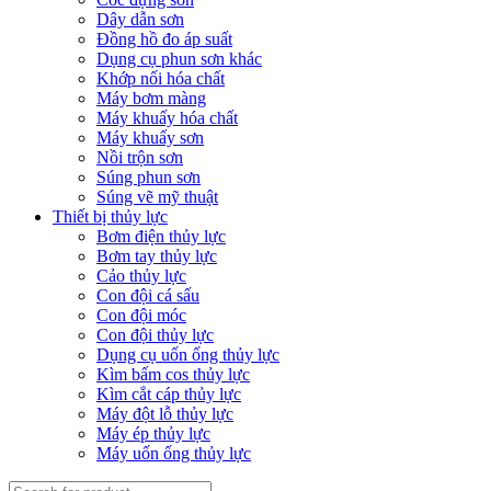
Dây dẫn sơn
Đồng hồ đo áp suất
Dụng cụ phun sơn khác
Khớp nối hóa chất
Máy bơm màng
Máy khuấy hóa chất
Máy khuấy sơn
Nồi trộn sơn
Súng phun sơn
Súng vẽ mỹ thuật
Thiết bị thủy lực
Bơm điện thủy lực
Bơm tay thủy lực
Cảo thủy lực
Con đội cá sấu
Con đội móc
Con đội thủy lực
Dụng cụ uốn ống thủy lực
Kìm bấm cos thủy lực
Kìm cắt cáp thủy lực
Máy đột lỗ thủy lực
Máy ép thủy lực
Máy uốn ống thủy lực