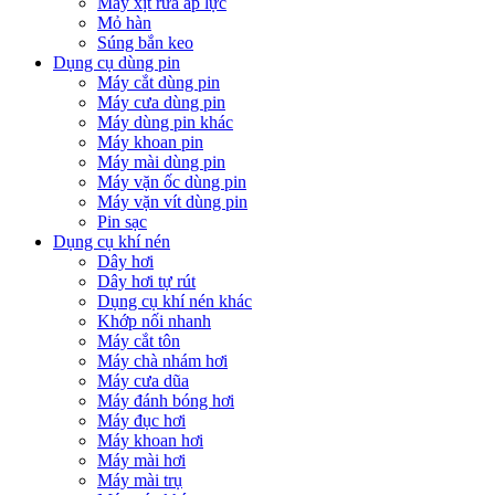
Máy xịt rửa áp lực
Mỏ hàn
Súng bắn keo
Dụng cụ dùng pin
Máy cắt dùng pin
Máy cưa dùng pin
Máy dùng pin khác
Máy khoan pin
Máy mài dùng pin
Máy vặn ốc dùng pin
Máy vặn vít dùng pin
Pin sạc
Dụng cụ khí nén
Dây hơi
Dây hơi tự rút
Dụng cụ khí nén khác
Khớp nối nhanh
Máy cắt tôn
Máy chà nhám hơi
Máy cưa dũa
Máy đánh bóng hơi
Máy đục hơi
Máy khoan hơi
Máy mài hơi
Máy mài trụ