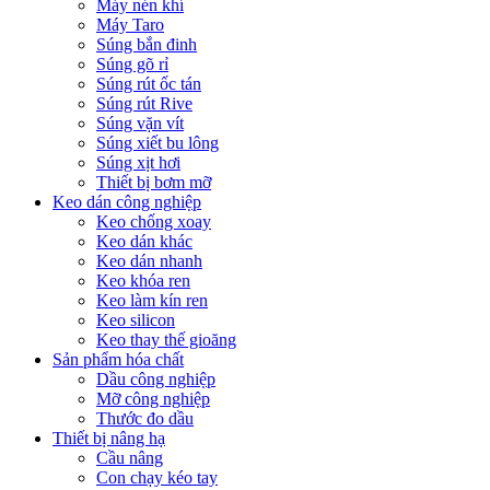
Máy nén khí
Máy Taro
Súng bắn đinh
Súng gõ rỉ
Súng rút ốc tán
Súng rút Rive
Súng vặn vít
Súng xiết bu lông
Súng xịt hơi
Thiết bị bơm mỡ
Keo dán công nghiệp
Keo chống xoay
Keo dán khác
Keo dán nhanh
Keo khóa ren
Keo làm kín ren
Keo silicon
Keo thay thế gioăng
Sản phẩm hóa chất
Dầu công nghiệp
Mỡ công nghiệp
Thước đo dầu
Thiết bị nâng hạ
Cầu nâng
Con chạy kéo tay