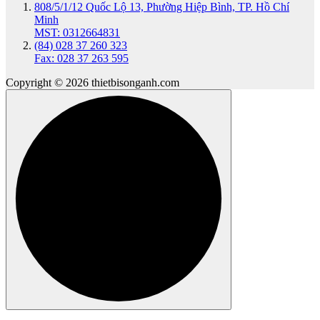
808/5/1/12 Quốc Lộ 13, Phường Hiệp Bình, TP. Hồ Chí
Minh
MST: 0312664831
(84) 028 37 260 323
Fax: 028 37 263 595
Copyright © 2026 thietbisonganh.com