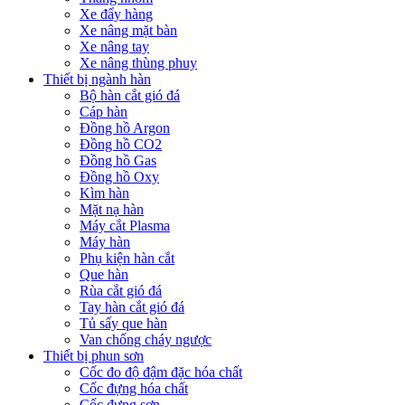
Xe đẩy hàng
Xe nâng mặt bàn
Xe nâng tay
Xe nâng thùng phuy
Thiết bị ngành hàn
Bộ hàn cắt gió đá
Cáp hàn
Đồng hồ Argon
Đồng hồ CO2
Đồng hồ Gas
Đồng hồ Oxy
Kìm hàn
Mặt nạ hàn
Máy cắt Plasma
Máy hàn
Phụ kiện hàn cắt
Que hàn
Rùa cắt gió đá
Tay hàn cắt gió đá
Tủ sấy que hàn
Van chống cháy ngược
Thiết bị phun sơn
Cốc đo độ đậm đặc hóa chất
Cốc đựng hóa chất
Cốc đựng sơn