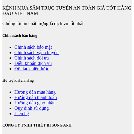
KÊNH MUA SẮM TRỰC TUYẾN AN TOÀN GIÁ TỐT HÀNG
ĐẦU VIỆT NAM
Chúng tôi tin chất lượng là dịch vụ tốt nhất.
Chính sách bán hàng
Chính sách bảo mật
Chính sách vận chuyển
Chính sách đổi trả
Điều khoản dịch vụ
Đối tác chiến lược
Hỗ trợ khách hàng
Hướng dẫn mua hàng
Hướng dẫn thanh toán
Hướng dẫn giao nhận
Quy định sử dụng
Liên hệ
CÔNG TY TNHH THIẾT BỊ SONG ANH