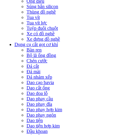
Ống điếu
Súng bắn silicon
Thùng đồ nghề
Tua vít
Tua vít lực
Tuýp đuôi chuột
Xe có đồ nghề
Xe đựng đồ nghề
Dụng cụ cắt gọt cơ khí
Bàn ren
Bộ lã ống đồng
Chén cước
Đá cắt
Đá mài
Đá nhám xếp
Dao cạo bavia
Dao cắt ống
Dao doa lỗ
Dao phay cầu
Dao phay đĩa
Dao phay hợp kim
Dao phay ngón
Dao tiện
Dao tiện hợp kim
Đầu khoan