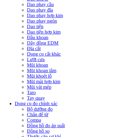
Dao phay cầu
Dao phay đĩa
Dao phay hợp kim
Dao phay ngón
Dao tiện
Dao tiện hợp kim
Đầu khoan
Dây đồng EDM
Đĩa cắt
Dụng cụ cắt khác
Lưỡi cưa
Mũi khoan
Mũi khoan tâm
Mũi khoét lỗ
Mũi mài hợp kim
Mũi vát mép
Taro
Tay quay
Dụng cụ đo chính xác
Bộ dưỡng đo
Chân đế từ
Compa
Đồng hồ đo áp suất
Đồng hồ so
Thước cặp cơ khí