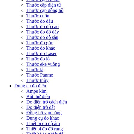
Thước cặp điện tử
Thước cặp đồng hồ
Thước cuộn
Thước đo dầu
Thước đo độ cao
Thước đo độ dày
Thước đo độ sâu
Thước đo góc
Thước đo khác
Thước đo Laser
Thước đo lỗ
Thước eke vuông
Thước lá
Thước Panme
Thước thủy
Dụng cụ đo điện
Ampe kìm
Bút thử điện
Đo điện trở cách điện
Đo điện trở đất
Đồng hồ vạn năng
Dụng cụ đo khác
Thiết bị đo độ ẩm
Thiết bị đo độ rung