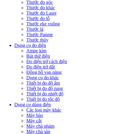
Thước đo góc
Thước đo khác
Thước đo Laser
Thước đo lỗ
Thước eke vuông
Thước lá
Thước Panme
Thước thủy
Dụng cụ đo điện
Ampe kìm
Bút thử điện
Đo điện trở cách điện
Đo điện trở đất
Đồng hồ vạn năng
Dụng cụ đo khác
Thiết bị đo độ ẩm
Thiết bị đo độ rung
Thiết bị đo nhiệt độ
Thiết bị đo tốc độ
Dụng cụ dùng điện
Các loại máy khác
Máy bào
Máy cắt
Máy chà nhám
Máy chà sàn