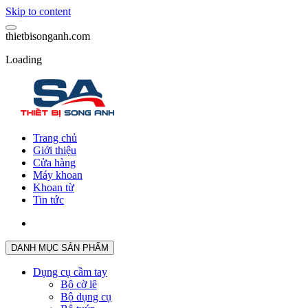
Skip to content
t
h
i
e
t
b
i
s
o
n
g
a
n
h
.
c
o
m
Loading
Trang chủ
Giới thiệu
Cửa hàng
Máy khoan
Khoan từ
Tin tức
DANH MỤC SẢN PHẨM
Dụng cụ cầm tay
Bộ cờ lê
Bộ dụng cụ