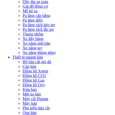
Dây đai an toàn
Giá đỡ động cơ
Mễ kê xe
Pa lăng cân bằng
Pa lăng điện
Pa lăng xích kéo tay
Pa lăng xích lắc tay
Thang nhôm
Xe đẩy hàng
Xe nâng mặt bàn
Xe nâng tay
Xe nâng thùng phuy
Thiết bị ngành hàn
Bộ hàn cắt gió đá
Cáp hàn
Đồng hồ Argon
Đồng hồ CO2
Đồng hồ Gas
Đồng hồ Oxy
Kìm hàn
Mặt nạ hàn
Máy cắt Plasma
Máy hàn
Phụ kiện hàn cắt
Que hàn