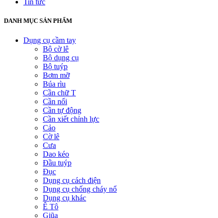
Tin tức
DANH MỤC SẢN PHẨM
Dụng cụ cầm tay
Bộ cờ lê
Bộ dụng cụ
Bộ tuýp
Bơm mỡ
Búa rìu
Cần chữ T
Cần nối
Cần tự động
Cần xiết chỉnh lực
Cảo
Cờ lê
Cưa
Dao kéo
Đầu tuýp
Đục
Dụng cụ cách điện
Dụng cụ chống cháy nổ
Dụng cụ khác
Ê Tô
Giũa