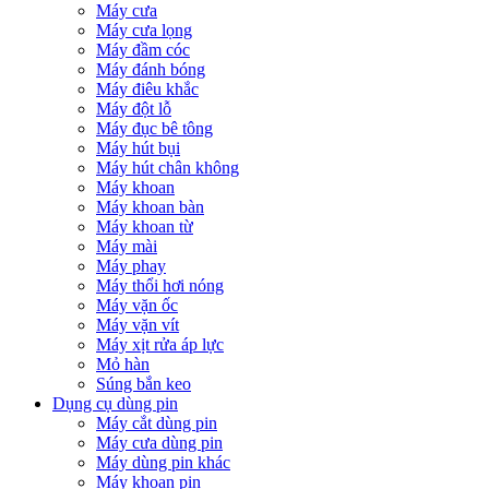
Máy cưa
Máy cưa lọng
Máy đầm cóc
Máy đánh bóng
Máy điêu khắc
Máy đột lỗ
Máy đục bê tông
Máy hút bụi
Máy hút chân không
Máy khoan
Máy khoan bàn
Máy khoan từ
Máy mài
Máy phay
Máy thổi hơi nóng
Máy vặn ốc
Máy vặn vít
Máy xịt rửa áp lực
Mỏ hàn
Súng bắn keo
Dụng cụ dùng pin
Máy cắt dùng pin
Máy cưa dùng pin
Máy dùng pin khác
Máy khoan pin