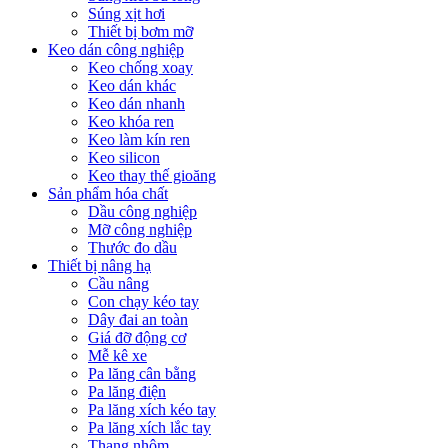
Súng xịt hơi
Thiết bị bơm mỡ
Keo dán công nghiệp
Keo chống xoay
Keo dán khác
Keo dán nhanh
Keo khóa ren
Keo làm kín ren
Keo silicon
Keo thay thế gioăng
Sản phẩm hóa chất
Dầu công nghiệp
Mỡ công nghiệp
Thước đo dầu
Thiết bị nâng hạ
Cầu nâng
Con chạy kéo tay
Dây đai an toàn
Giá đỡ động cơ
Mễ kê xe
Pa lăng cân bằng
Pa lăng điện
Pa lăng xích kéo tay
Pa lăng xích lắc tay
Thang nhôm