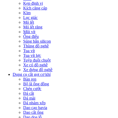
Kẹp định vị
Kích căng cáp
Kìm
Lục giác
Mỏ lết
Mỏ lết răng
Mũi vít
Ống điếu
Súng bắn silicon
Thùng đồ nghề
Tua vít
Tua vít lực
Tuýp đuôi chuột
Xe có đồ nghề
Xe đựng đồ nghề
Dụng cụ cắt gọt cơ khí
Bàn ren
Bộ lã ống đồng
Chén cước
Đá cắt
Đá mài
Đá nhám xếp
Dao cạo bavia
Dao cắt ống
Dao doa lỗ