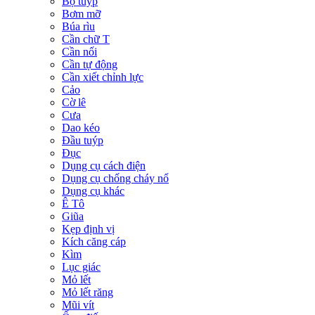
Bộ tuýp
Bơm mỡ
Búa rìu
Cần chữ T
Cần nối
Cần tự động
Cần xiết chỉnh lực
Cảo
Cờ lê
Cưa
Dao kéo
Đầu tuýp
Đục
Dụng cụ cách điện
Dụng cụ chống cháy nổ
Dụng cụ khác
Ê Tô
Giũa
Kẹp định vị
Kích căng cáp
Kìm
Lục giác
Mỏ lết
Mỏ lết răng
Mũi vít