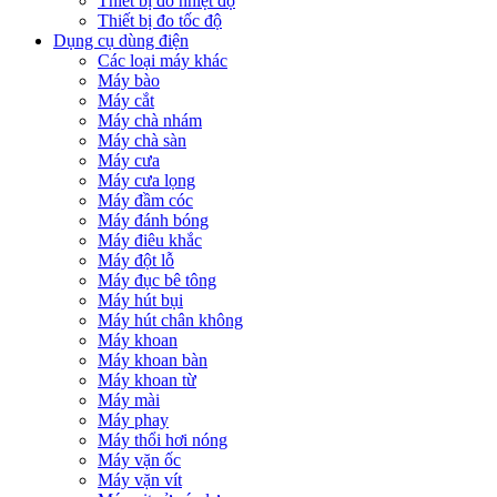
Thiết bị đo nhiệt độ
Thiết bị đo tốc độ
Dụng cụ dùng điện
Các loại máy khác
Máy bào
Máy cắt
Máy chà nhám
Máy chà sàn
Máy cưa
Máy cưa lọng
Máy đầm cóc
Máy đánh bóng
Máy điêu khắc
Máy đột lỗ
Máy đục bê tông
Máy hút bụi
Máy hút chân không
Máy khoan
Máy khoan bàn
Máy khoan từ
Máy mài
Máy phay
Máy thổi hơi nóng
Máy vặn ốc
Máy vặn vít