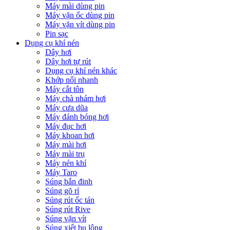
Máy mài dùng pin
Máy vặn ốc dùng pin
Máy vặn vít dùng pin
Pin sạc
Dụng cụ khí nén
Dây hơi
Dây hơi tự rút
Dụng cụ khí nén khác
Khớp nối nhanh
Máy cắt tôn
Máy chà nhám hơi
Máy cưa dũa
Máy đánh bóng hơi
Máy đục hơi
Máy khoan hơi
Máy mài hơi
Máy mài trụ
Máy nén khí
Máy Taro
Súng bắn đinh
Súng gõ rỉ
Súng rút ốc tán
Súng rút Rive
Súng vặn vít
Súng xiết bu lông