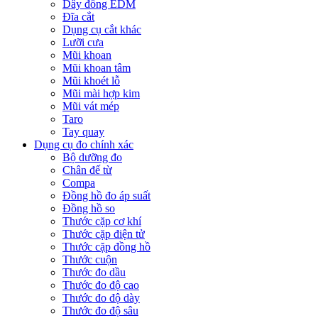
Dây đồng EDM
Đĩa cắt
Dụng cụ cắt khác
Lưỡi cưa
Mũi khoan
Mũi khoan tâm
Mũi khoét lỗ
Mũi mài hợp kim
Mũi vát mép
Taro
Tay quay
Dụng cụ đo chính xác
Bộ dưỡng đo
Chân đế từ
Compa
Đồng hồ đo áp suất
Đồng hồ so
Thước cặp cơ khí
Thước cặp điện tử
Thước cặp đồng hồ
Thước cuộn
Thước đo dầu
Thước đo độ cao
Thước đo độ dày
Thước đo độ sâu