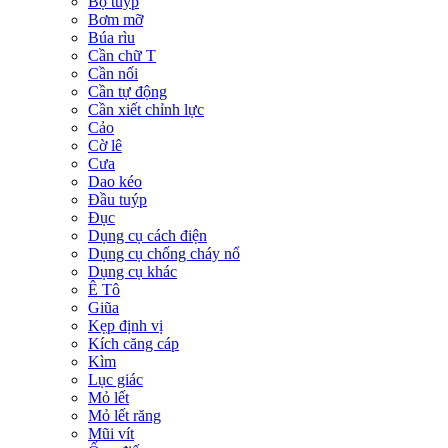
Bộ tuýp
Bơm mỡ
Búa rìu
Cần chữ T
Cần nối
Cần tự động
Cần xiết chỉnh lực
Cảo
Cờ lê
Cưa
Dao kéo
Đầu tuýp
Đục
Dụng cụ cách điện
Dụng cụ chống cháy nổ
Dụng cụ khác
Ê Tô
Giũa
Kẹp định vị
Kích căng cáp
Kìm
Lục giác
Mỏ lết
Mỏ lết răng
Mũi vít