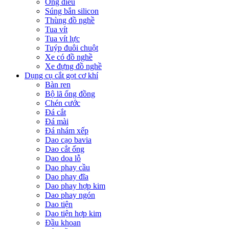
Ống điếu
Súng bắn silicon
Thùng đồ nghề
Tua vít
Tua vít lực
Tuýp đuôi chuột
Xe có đồ nghề
Xe đựng đồ nghề
Dụng cụ cắt gọt cơ khí
Bàn ren
Bộ lã ống đồng
Chén cước
Đá cắt
Đá mài
Đá nhám xếp
Dao cạo bavia
Dao cắt ống
Dao doa lỗ
Dao phay cầu
Dao phay đĩa
Dao phay hợp kim
Dao phay ngón
Dao tiện
Dao tiện hợp kim
Đầu khoan