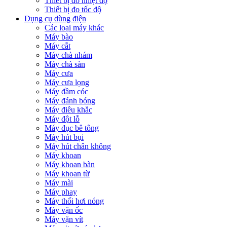
Thiết bị đo nhiệt độ
Thiết bị đo tốc độ
Dụng cụ dùng điện
Các loại máy khác
Máy bào
Máy cắt
Máy chà nhám
Máy chà sàn
Máy cưa
Máy cưa lọng
Máy đầm cóc
Máy đánh bóng
Máy điêu khắc
Máy đột lỗ
Máy đục bê tông
Máy hút bụi
Máy hút chân không
Máy khoan
Máy khoan bàn
Máy khoan từ
Máy mài
Máy phay
Máy thổi hơi nóng
Máy vặn ốc
Máy vặn vít