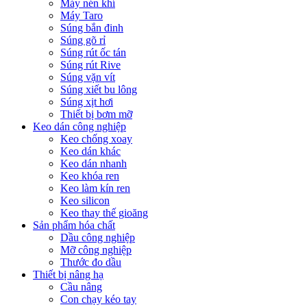
Máy nén khí
Máy Taro
Súng bắn đinh
Súng gõ rỉ
Súng rút ốc tán
Súng rút Rive
Súng vặn vít
Súng xiết bu lông
Súng xịt hơi
Thiết bị bơm mỡ
Keo dán công nghiệp
Keo chống xoay
Keo dán khác
Keo dán nhanh
Keo khóa ren
Keo làm kín ren
Keo silicon
Keo thay thế gioăng
Sản phẩm hóa chất
Dầu công nghiệp
Mỡ công nghiệp
Thước đo dầu
Thiết bị nâng hạ
Cầu nâng
Con chạy kéo tay