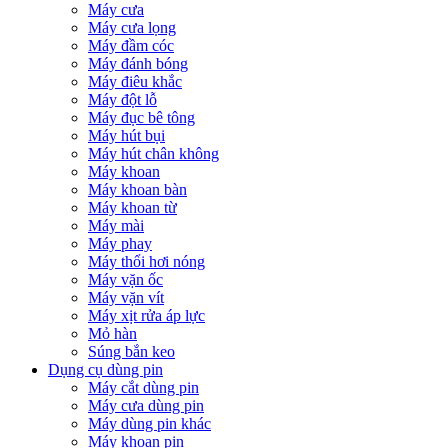
Máy cưa
Máy cưa lọng
Máy đầm cóc
Máy đánh bóng
Máy điêu khắc
Máy đột lỗ
Máy đục bê tông
Máy hút bụi
Máy hút chân không
Máy khoan
Máy khoan bàn
Máy khoan từ
Máy mài
Máy phay
Máy thổi hơi nóng
Máy vặn ốc
Máy vặn vít
Máy xịt rửa áp lực
Mỏ hàn
Súng bắn keo
Dụng cụ dùng pin
Máy cắt dùng pin
Máy cưa dùng pin
Máy dùng pin khác
Máy khoan pin