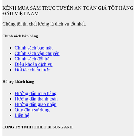
KÊNH MUA SẮM TRỰC TUYẾN AN TOÀN GIÁ TỐT HÀNG
ĐẦU VIỆT NAM
Chúng tôi tin chất lượng là dịch vụ tốt nhất.
Chính sách bán hàng
Chính sách bảo mật
Chính sách vận chuyển
Chính sách đổi trả
Điều khoản dịch vụ
Đối tác chiến lược
Hỗ trợ khách hàng
Hướng dẫn mua hàng
Hướng dẫn thanh toán
Hướng dẫn giao nhận
Quy định sử dụng
Liên hệ
CÔNG TY TNHH THIẾT BỊ SONG ANH