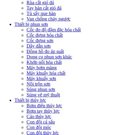
Rùa cắt gió đá
Tay hàn cắt gió đá
Tủ sấy que hàn
Van chống cháy ngược
Thiết bị phun sơn
Cốc đo độ đậm đặc hóa chất
Cốc đựng hóa chất
Cốc đựng sơn
Dây dẫn sơn
Đồng hồ đo áp suất
Dụng cụ phun sơn khác
Khớp nối hóa chất
Máy bơm màng
Máy khuấy hóa chất
Máy khuấy sơn
Nồi trộn sơn
Súng phun sơn
Súng vẽ mỹ thuật
Thiết bị thủy lực
Bơm điện thủy lực
Bơm tay thủy lực
Cảo thủy lực
Con đội cá sấu
Con đội móc
Con đội thủy lực