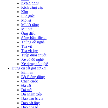
Kẹp định vị
Kích căng cáp
Kìm
Lục giác
Mỏ lết
Mỏ lết răng
Mũi vít
Ống điếu
Súng bắn silicon
Thùng đồ nghề
Tua vít
Tua vít lực
Tuýp đuôi chuột
Xe có đồ nghề
Xe đựng đồ nghề
Dụng cụ cắt gọt cơ khí
Bàn ren
Bộ lã ống đồng
Chén cước
Đá cắt
Đá mài
Đá nhám xếp
Dao cạo bavia
Dao cắt ống
Dao doa lỗ