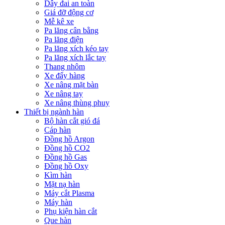
Dây đai an toàn
Giá đỡ động cơ
Mễ kê xe
Pa lăng cân bằng
Pa lăng điện
Pa lăng xích kéo tay
Pa lăng xích lắc tay
Thang nhôm
Xe đẩy hàng
Xe nâng mặt bàn
Xe nâng tay
Xe nâng thùng phuy
Thiết bị ngành hàn
Bộ hàn cắt gió đá
Cáp hàn
Đồng hồ Argon
Đồng hồ CO2
Đồng hồ Gas
Đồng hồ Oxy
Kìm hàn
Mặt nạ hàn
Máy cắt Plasma
Máy hàn
Phụ kiện hàn cắt
Que hàn