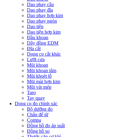
Dao phay cầu
Dao phay đĩa
Dao phay hợp kim
Dao phay ngón
Dao tiện
Dao tiện hợp kim
Đầu khoan
Dây đồng EDM
Đĩa cắt
Dụng cụ cắt khác
Lưỡi cưa
Mũi khoan
Mũi khoan tâm
Mũi khoét lỗ
Mũi mài hợp kim
Mũi vát mép
Taro
Tay quay
Dụng cụ đo chính xác
Bộ dưỡng đo
Chân đế từ
Compa
Đồng hồ đo áp suất
Đồng hồ so
Thước cặp cơ khí