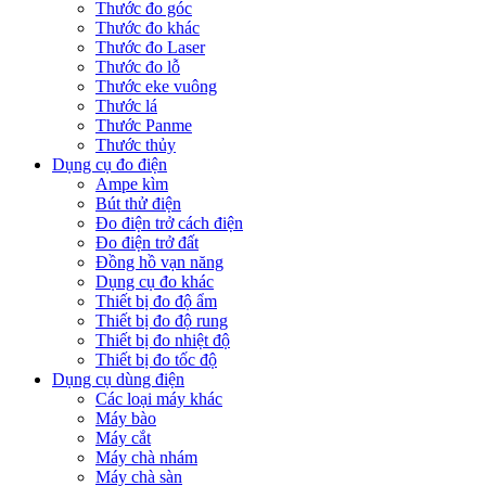
Thước đo góc
Thước đo khác
Thước đo Laser
Thước đo lỗ
Thước eke vuông
Thước lá
Thước Panme
Thước thủy
Dụng cụ đo điện
Ampe kìm
Bút thử điện
Đo điện trở cách điện
Đo điện trở đất
Đồng hồ vạn năng
Dụng cụ đo khác
Thiết bị đo độ ẩm
Thiết bị đo độ rung
Thiết bị đo nhiệt độ
Thiết bị đo tốc độ
Dụng cụ dùng điện
Các loại máy khác
Máy bào
Máy cắt
Máy chà nhám
Máy chà sàn