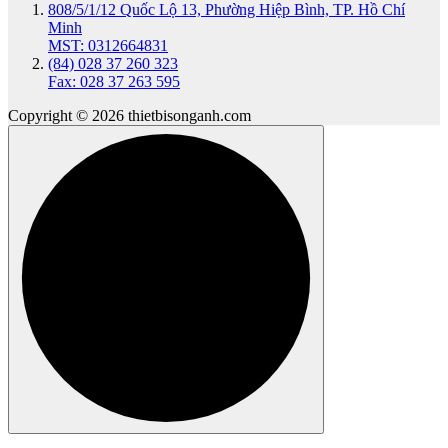
808/5/1/12 Quốc Lộ 13, Phường Hiệp Bình, TP. Hồ Chí
Minh
MST: 0312664831
(84) 028 37 260 323
Fax: 028 37 263 595
Copyright © 2026 thietbisonganh.com