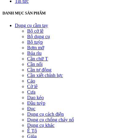
Tin tức
DANH MỤC SẢN PHẨM
Dụng cụ cầm tay
Bộ cờ lê
Bộ dụng cụ
Bộ tuýp
Bơm mỡ
Búa rìu
Cần chữ T
Cần nối
Cần tự động
Cần xiết chỉnh lực
Cảo
Cờ lê
Cưa
Dao kéo
Đầu tuýp
Đục
Dụng cụ cách điện
Dụng cụ chống cháy nổ
Dụng cụ khác
Ê Tô
Giũa