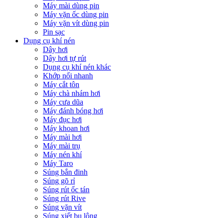
Máy mài dùng pin
Máy vặn ốc dùng pin
Máy vặn vít dùng pin
Pin sạc
Dụng cụ khí nén
Dây hơi
Dây hơi tự rút
Dụng cụ khí nén khác
Khớp nối nhanh
Máy cắt tôn
Máy chà nhám hơi
Máy cưa dũa
Máy đánh bóng hơi
Máy đục hơi
Máy khoan hơi
Máy mài hơi
Máy mài trụ
Máy nén khí
Máy Taro
Súng bắn đinh
Súng gõ rỉ
Súng rút ốc tán
Súng rút Rive
Súng vặn vít
Súng xiết bu lông