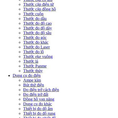
Thước cặp điện tử
Thước cặp đồng hồ
Thước cuộn
Thước đo dầu
Thước đo độ cao
Thước đo độ dày
Thước đo độ sâu
Thước đo góc
Thước đo khác
Thước đo Laser
Thước đo lỗ
Thước eke vuông
Thước lá
Thước Panme
Thước thủy
Dụng cụ đo điện
Ampe kìm
Bút thử điện
Đo điện trở cách điện
Đo điện trở đất
Đồng hồ vạn năng
Dụng cụ đo khác
Thiết bị đo độ ẩm
Thiết bị đo độ rung