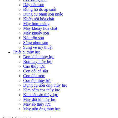
Dây dẫn sơn
Đồng hồ đo áp suất
Dụng cụ phun sơn khác
Khớp nối hóa chất
Máy bơm màng
Máy khuấy hóa chất
Máy khuấy sơn
Nồi trộn sơn
Súng phun sơn
Súng vẽ mỹ thuật
Thiết bị thủy lực
Bơm điện thủy lực
Bơm tay thủy lực
Cảo thủy lực
Con đội cá sấu
Con đội móc
Con đội thủy lực
Dụng cụ uốn ống thủy lực
Kìm bấm cos thủy lực
Kìm cắt cáp thủy lực
Máy đột lỗ thủy lực
Máy ép thủy lực
Máy uốn ống thủy lực