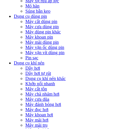
Máy xịt rửa áp lực
Mỏ hàn
Súng bắn keo
Dụng cụ dùng pin
Máy cắt dùng pin
Máy cưa dùng pin
Máy dùng pin khác
Máy khoan pin
Máy mài dùng pin
Máy vặn ốc dùng pin
Máy vặn vít dùng pin
Pin sạc
Dụng cụ khí nén
Dây hơi
Dây hơi tự rút
Dụng cụ khí nén khác
Khớp nối nhanh
Máy cắt tôn
Máy chà nhám hơi
Máy cưa dũa
Máy đánh bóng hơi
Máy đục hơi
Máy khoan hơi
Máy mài hơi
Máy mài trụ