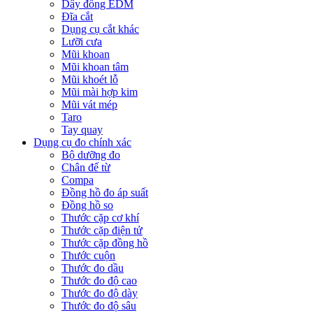
Dây đồng EDM
Đĩa cắt
Dụng cụ cắt khác
Lưỡi cưa
Mũi khoan
Mũi khoan tâm
Mũi khoét lỗ
Mũi mài hợp kim
Mũi vát mép
Taro
Tay quay
Dụng cụ đo chính xác
Bộ dưỡng đo
Chân đế từ
Compa
Đồng hồ đo áp suất
Đồng hồ so
Thước cặp cơ khí
Thước cặp điện tử
Thước cặp đồng hồ
Thước cuộn
Thước đo dầu
Thước đo độ cao
Thước đo độ dày
Thước đo độ sâu