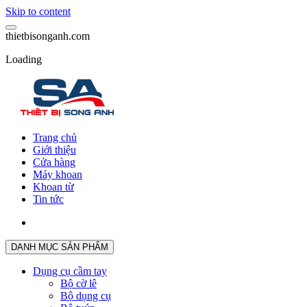
Skip to content
t
h
i
e
t
b
i
s
o
n
g
a
n
h
.
c
o
m
Loading
Trang chủ
Giới thiệu
Cửa hàng
Máy khoan
Khoan từ
Tin tức
DANH MỤC SẢN PHẨM
Dụng cụ cầm tay
Bộ cờ lê
Bộ dụng cụ