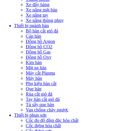
Xe đẩy hàng
Xe nâng mặt bàn
Xe nâng tay
Xe nâng thùng phuy
Thiết bị ngành hàn
Bộ hàn cắt gió đá
Cáp hàn
Đồng hồ Argon
Đồng hồ CO2
Đồng hồ Gas
Đồng hồ Oxy
Kìm hàn
Mặt nạ hàn
Máy cắt Plasma
Máy hàn
Phụ kiện hàn cắt
Que hàn
Rùa cắt gió đá
Tay hàn cắt gió đá
Tủ sấy que hàn
Van chống cháy ngược
Thiết bị phun sơn
Cốc đo độ đậm đặc hóa chất
Cốc đựng hóa chất
Cốc đựng sơn