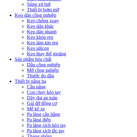
Súng xịt hơi
Thiết bị bơm mỡ
Keo dán công nghiệp
Keo chống xoay
Keo dán khác
Keo dán nhanh
Keo khóa ren
Keo làm kín ren
Keo silicon
Keo thay thế gioăng
Sản phẩm hóa chất
Dầu công nghiệp
Mỡ công nghiệp
Thước đo dầu
Thiết bị nâng hạ
Cầu nâng
Con chạy kéo tay
Dây đai an toàn
Giá đỡ động cơ
Mễ kê xe
Pa lăng cân bằng
Pa lăng điện
Pa lăng xích kéo tay
Pa lăng xích lắc tay
Thang nhôm