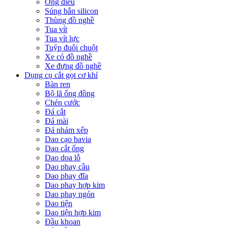
Ống điếu
Súng bắn silicon
Thùng đồ nghề
Tua vít
Tua vít lực
Tuýp đuôi chuột
Xe có đồ nghề
Xe đựng đồ nghề
Dụng cụ cắt gọt cơ khí
Bàn ren
Bộ lã ống đồng
Chén cước
Đá cắt
Đá mài
Đá nhám xếp
Dao cạo bavia
Dao cắt ống
Dao doa lỗ
Dao phay cầu
Dao phay đĩa
Dao phay hợp kim
Dao phay ngón
Dao tiện
Dao tiện hợp kim
Đầu khoan