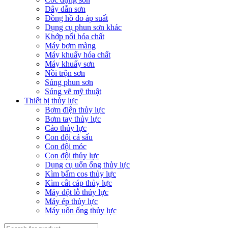
Dây dẫn sơn
Đồng hồ đo áp suất
Dụng cụ phun sơn khác
Khớp nối hóa chất
Máy bơm màng
Máy khuấy hóa chất
Máy khuấy sơn
Nồi trộn sơn
Súng phun sơn
Súng vẽ mỹ thuật
Thiết bị thủy lực
Bơm điện thủy lực
Bơm tay thủy lực
Cảo thủy lực
Con đội cá sấu
Con đội móc
Con đội thủy lực
Dụng cụ uốn ống thủy lực
Kìm bấm cos thủy lực
Kìm cắt cáp thủy lực
Máy đột lỗ thủy lực
Máy ép thủy lực
Máy uốn ống thủy lực