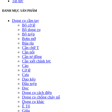
Tin tức
DANH MỤC SẢN PHẨM
Dụng cụ cầm tay
Bộ cờ lê
Bộ dụng cụ
Bộ tuýp
Bơm mỡ
Búa rìu
Cần chữ T
Cần nối
Cần tự động
Cần xiết chỉnh lực
Cảo
Cờ lê
Cưa
Dao kéo
Đầu tuýp
Đục
Dụng cụ cách điện
Dụng cụ chống cháy nổ
Dụng cụ khác
Ê Tô
Giũa