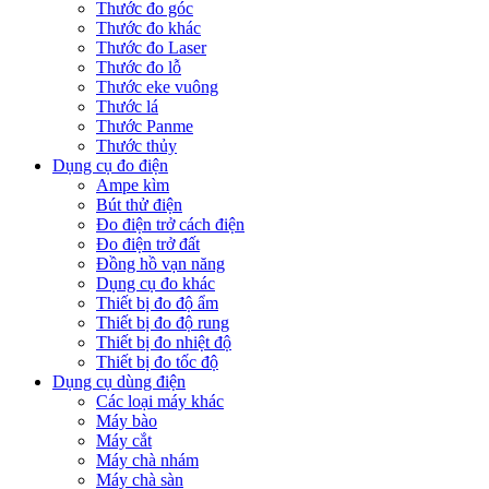
Thước đo góc
Thước đo khác
Thước đo Laser
Thước đo lỗ
Thước eke vuông
Thước lá
Thước Panme
Thước thủy
Dụng cụ đo điện
Ampe kìm
Bút thử điện
Đo điện trở cách điện
Đo điện trở đất
Đồng hồ vạn năng
Dụng cụ đo khác
Thiết bị đo độ ẩm
Thiết bị đo độ rung
Thiết bị đo nhiệt độ
Thiết bị đo tốc độ
Dụng cụ dùng điện
Các loại máy khác
Máy bào
Máy cắt
Máy chà nhám
Máy chà sàn