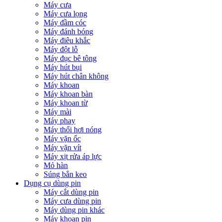
Máy cưa
Máy cưa lọng
Máy đầm cóc
Máy đánh bóng
Máy điêu khắc
Máy đột lỗ
Máy đục bê tông
Máy hút bụi
Máy hút chân không
Máy khoan
Máy khoan bàn
Máy khoan từ
Máy mài
Máy phay
Máy thổi hơi nóng
Máy vặn ốc
Máy vặn vít
Máy xịt rửa áp lực
Mỏ hàn
Súng bắn keo
Dụng cụ dùng pin
Máy cắt dùng pin
Máy cưa dùng pin
Máy dùng pin khác
Máy khoan pin