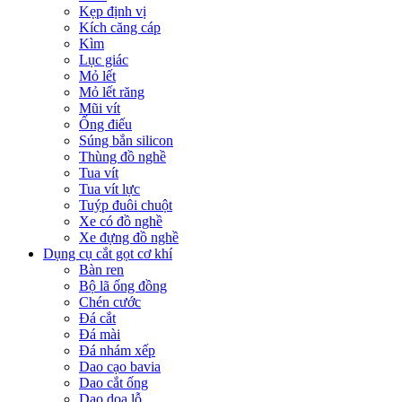
Kẹp định vị
Kích căng cáp
Kìm
Lục giác
Mỏ lết
Mỏ lết răng
Mũi vít
Ống điếu
Súng bắn silicon
Thùng đồ nghề
Tua vít
Tua vít lực
Tuýp đuôi chuột
Xe có đồ nghề
Xe đựng đồ nghề
Dụng cụ cắt gọt cơ khí
Bàn ren
Bộ lã ống đồng
Chén cước
Đá cắt
Đá mài
Đá nhám xếp
Dao cạo bavia
Dao cắt ống
Dao doa lỗ