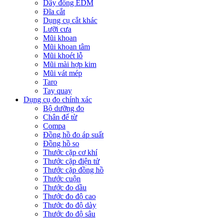
Dây đồng EDM
Đĩa cắt
Dụng cụ cắt khác
Lưỡi cưa
Mũi khoan
Mũi khoan tâm
Mũi khoét lỗ
Mũi mài hợp kim
Mũi vát mép
Taro
Tay quay
Dụng cụ đo chính xác
Bộ dưỡng đo
Chân đế từ
Compa
Đồng hồ đo áp suất
Đồng hồ so
Thước cặp cơ khí
Thước cặp điện tử
Thước cặp đồng hồ
Thước cuộn
Thước đo dầu
Thước đo độ cao
Thước đo độ dày
Thước đo độ sâu