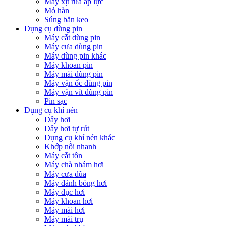
Máy xịt rửa áp lực
Mỏ hàn
Súng bắn keo
Dụng cụ dùng pin
Máy cắt dùng pin
Máy cưa dùng pin
Máy dùng pin khác
Máy khoan pin
Máy mài dùng pin
Máy vặn ốc dùng pin
Máy vặn vít dùng pin
Pin sạc
Dụng cụ khí nén
Dây hơi
Dây hơi tự rút
Dụng cụ khí nén khác
Khớp nối nhanh
Máy cắt tôn
Máy chà nhám hơi
Máy cưa dũa
Máy đánh bóng hơi
Máy đục hơi
Máy khoan hơi
Máy mài hơi
Máy mài trụ