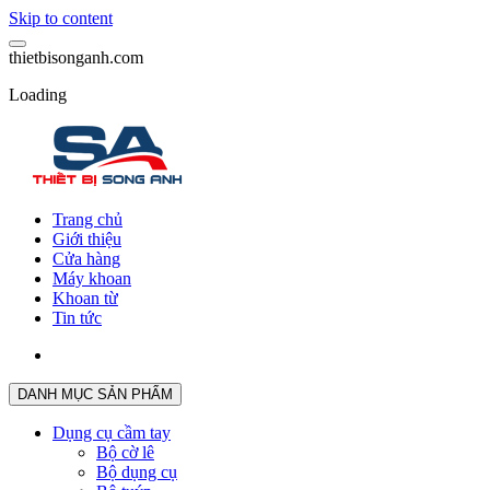
Skip to content
t
h
i
e
t
b
i
s
o
n
g
a
n
h
.
c
o
m
Loading
Trang chủ
Giới thiệu
Cửa hàng
Máy khoan
Khoan từ
Tin tức
DANH MỤC SẢN PHẨM
Dụng cụ cầm tay
Bộ cờ lê
Bộ dụng cụ