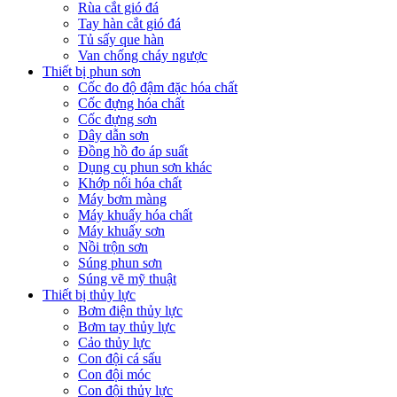
Rùa cắt gió đá
Tay hàn cắt gió đá
Tủ sấy que hàn
Van chống cháy ngược
Thiết bị phun sơn
Cốc đo độ đậm đặc hóa chất
Cốc đựng hóa chất
Cốc đựng sơn
Dây dẫn sơn
Đồng hồ đo áp suất
Dụng cụ phun sơn khác
Khớp nối hóa chất
Máy bơm màng
Máy khuấy hóa chất
Máy khuấy sơn
Nồi trộn sơn
Súng phun sơn
Súng vẽ mỹ thuật
Thiết bị thủy lực
Bơm điện thủy lực
Bơm tay thủy lực
Cảo thủy lực
Con đội cá sấu
Con đội móc
Con đội thủy lực