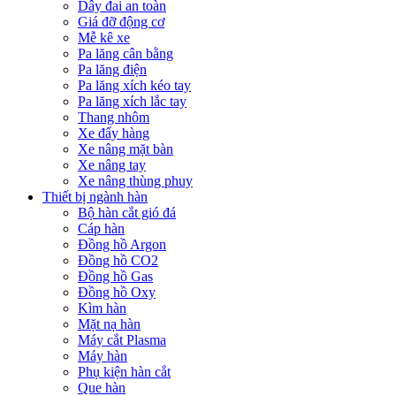
Dây đai an toàn
Giá đỡ động cơ
Mễ kê xe
Pa lăng cân bằng
Pa lăng điện
Pa lăng xích kéo tay
Pa lăng xích lắc tay
Thang nhôm
Xe đẩy hàng
Xe nâng mặt bàn
Xe nâng tay
Xe nâng thùng phuy
Thiết bị ngành hàn
Bộ hàn cắt gió đá
Cáp hàn
Đồng hồ Argon
Đồng hồ CO2
Đồng hồ Gas
Đồng hồ Oxy
Kìm hàn
Mặt nạ hàn
Máy cắt Plasma
Máy hàn
Phụ kiện hàn cắt
Que hàn