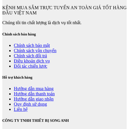
KÊNH MUA SẮM TRỰC TUYẾN AN TOÀN GIÁ TỐT HÀNG
ĐẦU VIỆT NAM
Chúng tôi tin chất lượng là dịch vụ tốt nhất.
Chính sách bán hàng
Chính sách bảo mật
Chính sách vận chuyển
Chính sách đổi trả
Điều khoản dịch vụ
Đối tác chiến lược
Hỗ trợ khách hàng
Hướng dẫn mua hàng
Hướng dẫn thanh toán
Hướng dẫn giao nhận
Quy định sử dụng
Liên hệ
CÔNG TY TNHH THIẾT BỊ SONG ANH