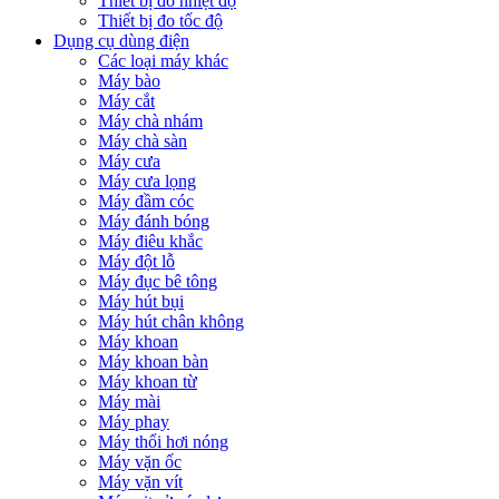
Thiết bị đo nhiệt độ
Thiết bị đo tốc độ
Dụng cụ dùng điện
Các loại máy khác
Máy bào
Máy cắt
Máy chà nhám
Máy chà sàn
Máy cưa
Máy cưa lọng
Máy đầm cóc
Máy đánh bóng
Máy điêu khắc
Máy đột lỗ
Máy đục bê tông
Máy hút bụi
Máy hút chân không
Máy khoan
Máy khoan bàn
Máy khoan từ
Máy mài
Máy phay
Máy thổi hơi nóng
Máy vặn ốc
Máy vặn vít