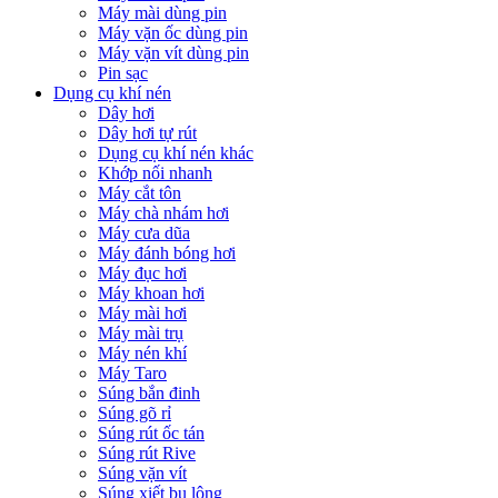
Máy mài dùng pin
Máy vặn ốc dùng pin
Máy vặn vít dùng pin
Pin sạc
Dụng cụ khí nén
Dây hơi
Dây hơi tự rút
Dụng cụ khí nén khác
Khớp nối nhanh
Máy cắt tôn
Máy chà nhám hơi
Máy cưa dũa
Máy đánh bóng hơi
Máy đục hơi
Máy khoan hơi
Máy mài hơi
Máy mài trụ
Máy nén khí
Máy Taro
Súng bắn đinh
Súng gõ rỉ
Súng rút ốc tán
Súng rút Rive
Súng vặn vít
Súng xiết bu lông