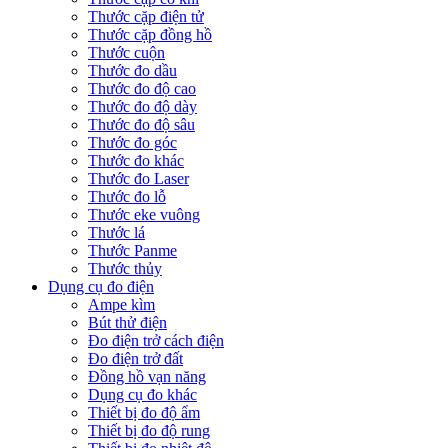
Thước cặp điện tử
Thước cặp đồng hồ
Thước cuộn
Thước đo dầu
Thước đo độ cao
Thước đo độ dày
Thước đo độ sâu
Thước đo góc
Thước đo khác
Thước đo Laser
Thước đo lỗ
Thước eke vuông
Thước lá
Thước Panme
Thước thủy
Dụng cụ đo điện
Ampe kìm
Bút thử điện
Đo điện trở cách điện
Đo điện trở đất
Đồng hồ vạn năng
Dụng cụ đo khác
Thiết bị đo độ ẩm
Thiết bị đo độ rung