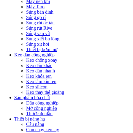
Máy nén khí
Máy Taro
Súng bắn đinh
Súng gõ rỉ
Súng rút ốc tán
Súng rút Rive
Súng vặn vít
Súng xiết bu lông
Súng xịt hơi
Thiết bị bơm mỡ
Keo dán công nghiệp
Keo chống xoay
Keo dán khác
Keo dán nhanh
Keo khóa ren
Keo làm kín ren
Keo silicon
Keo thay thế gioăng
Sản phẩm hóa chất
Dầu công nghiệp
Mỡ công nghiệp
Thước đo dầu
Thiết bị nâng hạ
Cầu nâng
Con chạy kéo tay