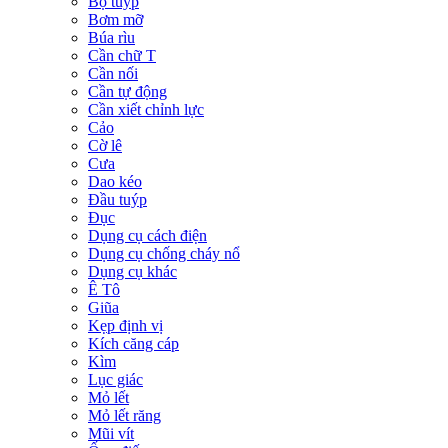
Bộ tuýp
Bơm mỡ
Búa rìu
Cần chữ T
Cần nối
Cần tự động
Cần xiết chỉnh lực
Cảo
Cờ lê
Cưa
Dao kéo
Đầu tuýp
Đục
Dụng cụ cách điện
Dụng cụ chống cháy nổ
Dụng cụ khác
Ê Tô
Giũa
Kẹp định vị
Kích căng cáp
Kìm
Lục giác
Mỏ lết
Mỏ lết răng
Mũi vít