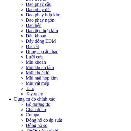
Dao phay cầu
Dao phay đĩa
Dao phay hợp kim
Dao phay ngón
Dao tiện
Dao tiện hợp kim
Đầu khoan
Dây đồng EDM
Đĩa cắt
Dụng cụ cắt khác
Lưỡi cưa
Mũi khoan
Mũi khoan tâm
Mũi khoét lỗ
Mũi mài hợp kim
Mũi vát mép
Taro
Tay quay
Dụng cụ đo chính xác
Bộ dưỡng đo
Chân đế từ
Compa
Đồng hồ đo áp suất
Đồng hồ so
Thước cặp cơ khí