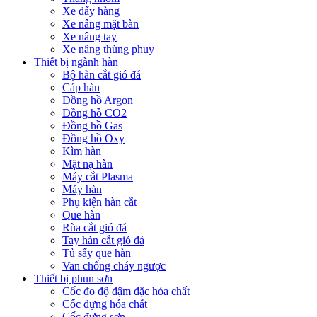
Xe đẩy hàng
Xe nâng mặt bàn
Xe nâng tay
Xe nâng thùng phuy
Thiết bị ngành hàn
Bộ hàn cắt gió đá
Cáp hàn
Đồng hồ Argon
Đồng hồ CO2
Đồng hồ Gas
Đồng hồ Oxy
Kìm hàn
Mặt nạ hàn
Máy cắt Plasma
Máy hàn
Phụ kiện hàn cắt
Que hàn
Rùa cắt gió đá
Tay hàn cắt gió đá
Tủ sấy que hàn
Van chống cháy ngược
Thiết bị phun sơn
Cốc đo độ đậm đặc hóa chất
Cốc đựng hóa chất
Cốc đựng sơn