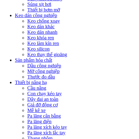
Súng xịt hơi
Thiết bị bơm mỡ
Keo dán công nghiệp
Keo chống xoay
Keo dán khác
Keo dán nhanh
Keo khóa ren
Keo làm kín ren
Keo silicon
Keo thay thế gioăng
Sản phẩm hóa chất
Dầu công nghiệp
Mỡ công nghiệp
Thước đo dầu
Thiết bị nâng hạ
Cầu nâng
Con chạy kéo tay
Dây đai an toàn
Giá đỡ động cơ
Mễ kê xe
Pa lăng cân bằng
Pa lăng điện
Pa lăng xích kéo tay
Pa lăng xích lắc tay
Thang nhôm