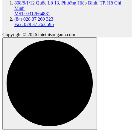
808/5/1/12 Quốc Lộ 13, Phường Hiệp Bình, TP. Hồ Chí
Minh
MST: 0312664831
(84) 028 37 260 323
Fax: 028 37 263 595
Copyright © 2026 thietbisonganh.com