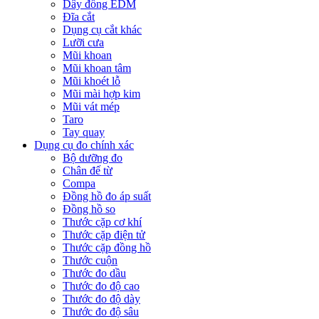
Dây đồng EDM
Đĩa cắt
Dụng cụ cắt khác
Lưỡi cưa
Mũi khoan
Mũi khoan tâm
Mũi khoét lỗ
Mũi mài hợp kim
Mũi vát mép
Taro
Tay quay
Dụng cụ đo chính xác
Bộ dưỡng đo
Chân đế từ
Compa
Đồng hồ đo áp suất
Đồng hồ so
Thước cặp cơ khí
Thước cặp điện tử
Thước cặp đồng hồ
Thước cuộn
Thước đo dầu
Thước đo độ cao
Thước đo độ dày
Thước đo độ sâu