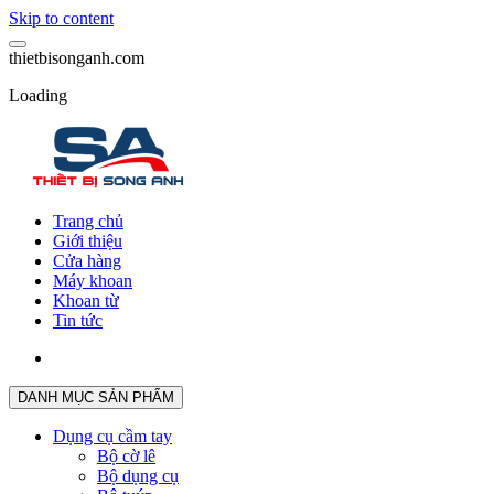
Skip to content
t
h
i
e
t
b
i
s
o
n
g
a
n
h
.
c
o
m
Loading
Trang chủ
Giới thiệu
Cửa hàng
Máy khoan
Khoan từ
Tin tức
DANH MỤC SẢN PHẨM
Dụng cụ cầm tay
Bộ cờ lê
Bộ dụng cụ