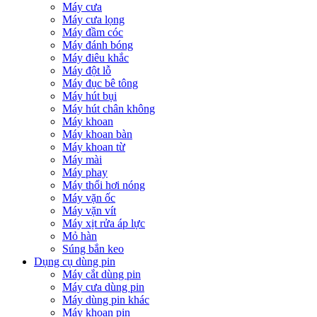
Máy cưa
Máy cưa lọng
Máy đầm cóc
Máy đánh bóng
Máy điêu khắc
Máy đột lỗ
Máy đục bê tông
Máy hút bụi
Máy hút chân không
Máy khoan
Máy khoan bàn
Máy khoan từ
Máy mài
Máy phay
Máy thổi hơi nóng
Máy vặn ốc
Máy vặn vít
Máy xịt rửa áp lực
Mỏ hàn
Súng bắn keo
Dụng cụ dùng pin
Máy cắt dùng pin
Máy cưa dùng pin
Máy dùng pin khác
Máy khoan pin