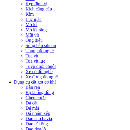
Kẹp định vị
Kích căng cáp
Kìm
Lục giác
Mỏ lết
Mỏ lết răng
Mũi vít
Ống điếu
Súng bắn silicon
Thùng đồ nghề
Tua vít
Tua vít lực
Tuýp đuôi chuột
Xe có đồ nghề
Xe đựng đồ nghề
Dụng cụ cắt gọt cơ khí
Bàn ren
Bộ lã ống đồng
Chén cước
Đá cắt
Đá mài
Đá nhám xếp
Dao cạo bavia
Dao cắt ống
Dao doa lỗ