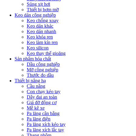
Súng xịt hơi
Thiết bị bơm mỡ
Keo dán công nghiệp
Keo chống xoay
Keo dán khác
Keo dán nhanh
Keo khóa ren
Keo làm kín ren
Keo silicon
Keo thay thế gioăng
Sản phẩm hóa chất
Dầu công nghiệp
Mỡ công nghiệp
Thước đo dầu
Thiết bị nâng hạ
Cầu nâng
Con chạy kéo tay
Dây đai an toàn
Giá đỡ động cơ
Mễ kê xe
Pa lăng cân bằng
Pa lăng điện
Pa lăng xích kéo tay
Pa lăng xích lắc tay
Thang nhôm