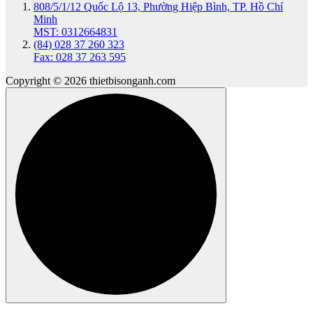
808/5/1/12 Quốc Lộ 13, Phường Hiệp Bình, TP. Hồ Chí
Minh
MST: 0312664831
(84) 028 37 260 323
Fax: 028 37 263 595
Copyright © 2026 thietbisonganh.com