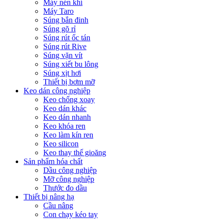
Máy nén khí
Máy Taro
Súng bắn đinh
Súng gõ rỉ
Súng rút ốc tán
Súng rút Rive
Súng vặn vít
Súng xiết bu lông
Súng xịt hơi
Thiết bị bơm mỡ
Keo dán công nghiệp
Keo chống xoay
Keo dán khác
Keo dán nhanh
Keo khóa ren
Keo làm kín ren
Keo silicon
Keo thay thế gioăng
Sản phẩm hóa chất
Dầu công nghiệp
Mỡ công nghiệp
Thước đo dầu
Thiết bị nâng hạ
Cầu nâng
Con chạy kéo tay