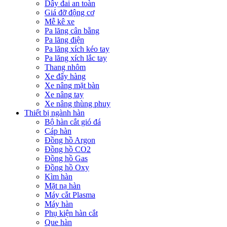
Dây đai an toàn
Giá đỡ động cơ
Mễ kê xe
Pa lăng cân bằng
Pa lăng điện
Pa lăng xích kéo tay
Pa lăng xích lắc tay
Thang nhôm
Xe đẩy hàng
Xe nâng mặt bàn
Xe nâng tay
Xe nâng thùng phuy
Thiết bị ngành hàn
Bộ hàn cắt gió đá
Cáp hàn
Đồng hồ Argon
Đồng hồ CO2
Đồng hồ Gas
Đồng hồ Oxy
Kìm hàn
Mặt nạ hàn
Máy cắt Plasma
Máy hàn
Phụ kiện hàn cắt
Que hàn