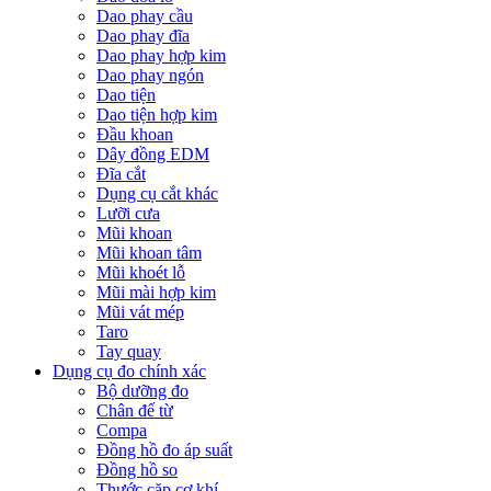
Dao phay cầu
Dao phay đĩa
Dao phay hợp kim
Dao phay ngón
Dao tiện
Dao tiện hợp kim
Đầu khoan
Dây đồng EDM
Đĩa cắt
Dụng cụ cắt khác
Lưỡi cưa
Mũi khoan
Mũi khoan tâm
Mũi khoét lỗ
Mũi mài hợp kim
Mũi vát mép
Taro
Tay quay
Dụng cụ đo chính xác
Bộ dưỡng đo
Chân đế từ
Compa
Đồng hồ đo áp suất
Đồng hồ so
Thước cặp cơ khí