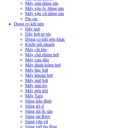
Máy mài dùng pin
Máy vặn ốc dùng pin
Máy vặn vít dùng pin
Pin sạc
Dụng cụ khí nén
Dây hơi
Dây hơi tự rút
Dụng cụ khí nén khác
Khớp nối nhanh
Máy cắt tôn
Máy chà nhám hơi
Máy cưa dũa
Máy đánh bóng hơi
Máy đục hơi
Máy khoan hơi
Máy mài hơi
Máy mài trụ
Máy nén khí
Máy Taro
Súng bắn đinh
Súng gõ rỉ
Súng rút ốc tán
Súng rút Rive
Súng vặn vít
Súng xiết bu lông