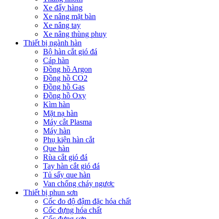
Xe đẩy hàng
Xe nâng mặt bàn
Xe nâng tay
Xe nâng thùng phuy
Thiết bị ngành hàn
Bộ hàn cắt gió đá
Cáp hàn
Đồng hồ Argon
Đồng hồ CO2
Đồng hồ Gas
Đồng hồ Oxy
Kìm hàn
Mặt nạ hàn
Máy cắt Plasma
Máy hàn
Phụ kiện hàn cắt
Que hàn
Rùa cắt gió đá
Tay hàn cắt gió đá
Tủ sấy que hàn
Van chống cháy ngược
Thiết bị phun sơn
Cốc đo độ đậm đặc hóa chất
Cốc đựng hóa chất
Cốc đựng sơn