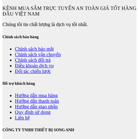
KÊNH MUA SẮM TRỰC TUYẾN AN TOÀN GIÁ TỐT HÀNG
ĐẦU VIỆT NAM
Chúng tôi tin chất lượng là dịch vụ tốt nhất.
Chính sách bán hàng
Chính sách bảo mật
Chính sách vận chuyển
Chính sách đổi trả
Điều khoản dịch vụ
Đối tác chiến lược
Hỗ trợ khách hàng
Hướng dẫn mua hàng
Hướng dẫn thanh toán
Hướng dẫn giao nhận
Quy định sử dụng
Liên hệ
CÔNG TY TNHH THIẾT BỊ SONG ANH