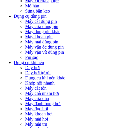
Máy xịt rửa áp lực
Mỏ hàn
Súng bắn keo
Dụng cụ dùng pin
Máy cắt dùng pin
Máy cưa dùng pin
Máy dùng pin khác
Máy khoan pin
Máy mài dùng pin
Máy vặn ốc dùng pin
Máy vặn vít dùng pin
Pin sạc
Dụng cụ khí nén
Dây hơi
Dây hơi tự rút
Dụng cụ khí nén khác
Khớp nối nhanh
Máy cắt tôn
Máy chà nhám hơi
Máy cưa dũa
Máy đánh bóng hơi
Máy đục hơi
Máy khoan hơi
Máy mài hơi
Máy mài trụ