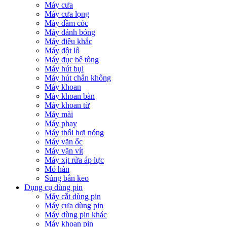
Máy cưa
Máy cưa lọng
Máy đầm cóc
Máy đánh bóng
Máy điêu khắc
Máy đột lỗ
Máy đục bê tông
Máy hút bụi
Máy hút chân không
Máy khoan
Máy khoan bàn
Máy khoan từ
Máy mài
Máy phay
Máy thổi hơi nóng
Máy vặn ốc
Máy vặn vít
Máy xịt rửa áp lực
Mỏ hàn
Súng bắn keo
Dụng cụ dùng pin
Máy cắt dùng pin
Máy cưa dùng pin
Máy dùng pin khác
Máy khoan pin