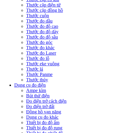
Thước cặp điện tử
Thước cặp đồng hồ
Thước cuộn
Thước đo dầu
Thước đo độ cao
Thước đo độ dày
Thước đo độ sâu
Thước đo góc
Thước đo khác
Thước đo Laser
Thước đo lỗ
Thước eke vuông
Thước lá
Thước Panme
Thước thủy
Dụng cụ đo điện
Ampe kìm
Bút thử điện
Đo điện trở cách điện
Đo điện trở đất
Đồng hồ vạn năng
Dụng cụ đo khác
Thiết bị đo độ ẩm
Thiết bị đo độ rung