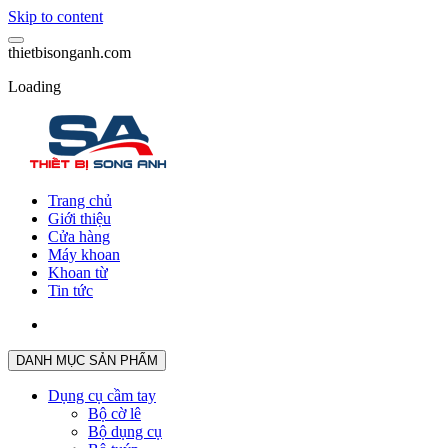
Skip to content
t
h
i
e
t
b
i
s
o
n
g
a
n
h
.
c
o
m
Loading
Trang chủ
Giới thiệu
Cửa hàng
Máy khoan
Khoan từ
Tin tức
DANH MỤC SẢN PHẨM
Dụng cụ cầm tay
Bộ cờ lê
Bộ dụng cụ