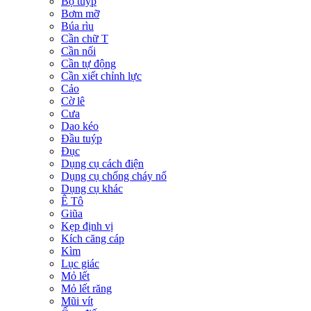
Bộ tuýp
Bơm mỡ
Búa rìu
Cần chữ T
Cần nối
Cần tự động
Cần xiết chỉnh lực
Cảo
Cờ lê
Cưa
Dao kéo
Đầu tuýp
Đục
Dụng cụ cách điện
Dụng cụ chống cháy nổ
Dụng cụ khác
Ê Tô
Giũa
Kẹp định vị
Kích căng cáp
Kìm
Lục giác
Mỏ lết
Mỏ lết răng
Mũi vít