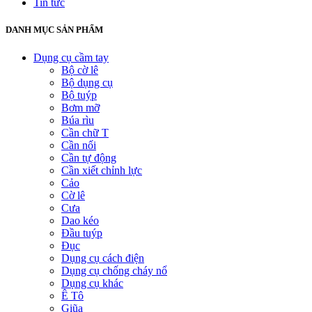
Tin tức
DANH MỤC SẢN PHẨM
Dụng cụ cầm tay
Bộ cờ lê
Bộ dụng cụ
Bộ tuýp
Bơm mỡ
Búa rìu
Cần chữ T
Cần nối
Cần tự động
Cần xiết chỉnh lực
Cảo
Cờ lê
Cưa
Dao kéo
Đầu tuýp
Đục
Dụng cụ cách điện
Dụng cụ chống cháy nổ
Dụng cụ khác
Ê Tô
Giũa