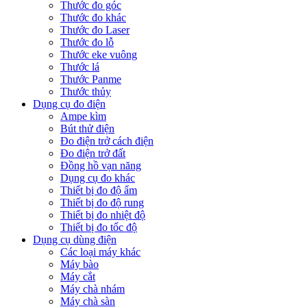
Thước đo góc
Thước đo khác
Thước đo Laser
Thước đo lỗ
Thước eke vuông
Thước lá
Thước Panme
Thước thủy
Dụng cụ đo điện
Ampe kìm
Bút thử điện
Đo điện trở cách điện
Đo điện trở đất
Đồng hồ vạn năng
Dụng cụ đo khác
Thiết bị đo độ ẩm
Thiết bị đo độ rung
Thiết bị đo nhiệt độ
Thiết bị đo tốc độ
Dụng cụ dùng điện
Các loại máy khác
Máy bào
Máy cắt
Máy chà nhám
Máy chà sàn