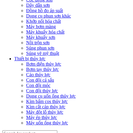
Dây dẫn sơn
Đồng hồ đo áp suất
Dụng cụ phun sơn khác
Khớp nối hóa chất
Máy bơm màng
Máy khuấy hóa chất
Máy khuấy sơn
Nồi trộn sơn
Súng phun sơn
Súng vẽ mỹ thuật
Thiết bị thủy lực
Bơm điện thủy lực
Bơm tay thủy lực
Cảo thủy lực
Con đội cá sấu
Con đội móc
Con đội thủy lực
Dụng cụ uốn ống thủy lực
Kìm bấm cos thủy lực
Kìm cắt cáp thủy lực
Máy đột lỗ thủy lực
Máy ép thủy lực
Máy uốn ống thủy lực