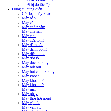
Thiết bị đo nhiệt độ
Thiết bị đo tốc độ
Dụng cụ dùng điện
Các loại máy khác
Máy bào
Máy cắt
Máy chà nhám
Máy chà sàn
Máy cưa
Máy cưa lọng
Máy đầm cóc
Máy đánh bóng
Máy điêu khắc
Máy đột lỗ
Máy đục bê tông
Máy hút bụi
Máy hút chân không
Máy khoan
Máy khoan bàn
Máy khoan từ
Máy mài
Máy phay
Máy thổi hơi nóng
Máy vặn ốc
Máy vặn vít