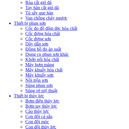
Rùa cắt gió đá
Tay hàn cắt gió đá
Tủ sấy que hàn
Van chống cháy ngược
Thiết bị phun sơn
Cốc đo độ đậm đặc hóa chất
Cốc đựng hóa chất
Cốc đựng sơn
Dây dẫn sơn
Đồng hồ đo áp suất
Dụng cụ phun sơn khác
Khớp nối hóa chất
Máy bơm màng
Máy khuấy hóa chất
Máy khuấy sơn
Nồi trộn sơn
Súng phun sơn
Súng vẽ mỹ thuật
Thiết bị thủy lực
Bơm điện thủy lực
Bơm tay thủy lực
Cảo thủy lực
Con đội cá sấu
Con đội móc
Con đội thủy lực