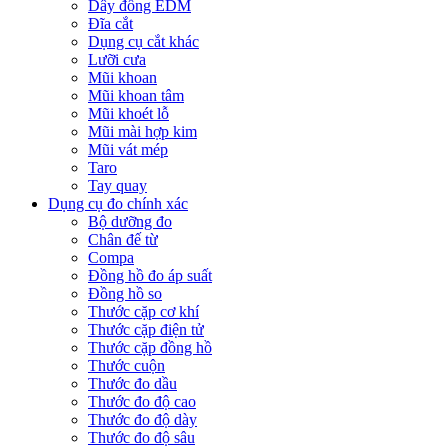
Dây đồng EDM
Đĩa cắt
Dụng cụ cắt khác
Lưỡi cưa
Mũi khoan
Mũi khoan tâm
Mũi khoét lỗ
Mũi mài hợp kim
Mũi vát mép
Taro
Tay quay
Dụng cụ đo chính xác
Bộ dưỡng đo
Chân đế từ
Compa
Đồng hồ đo áp suất
Đồng hồ so
Thước cặp cơ khí
Thước cặp điện tử
Thước cặp đồng hồ
Thước cuộn
Thước đo dầu
Thước đo độ cao
Thước đo độ dày
Thước đo độ sâu