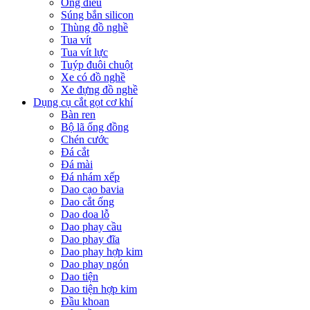
Ống điếu
Súng bắn silicon
Thùng đồ nghề
Tua vít
Tua vít lực
Tuýp đuôi chuột
Xe có đồ nghề
Xe đựng đồ nghề
Dụng cụ cắt gọt cơ khí
Bàn ren
Bộ lã ống đồng
Chén cước
Đá cắt
Đá mài
Đá nhám xếp
Dao cạo bavia
Dao cắt ống
Dao doa lỗ
Dao phay cầu
Dao phay đĩa
Dao phay hợp kim
Dao phay ngón
Dao tiện
Dao tiện hợp kim
Đầu khoan