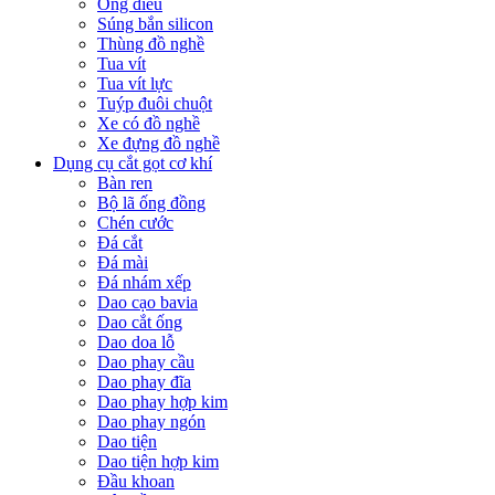
Ống điếu
Súng bắn silicon
Thùng đồ nghề
Tua vít
Tua vít lực
Tuýp đuôi chuột
Xe có đồ nghề
Xe đựng đồ nghề
Dụng cụ cắt gọt cơ khí
Bàn ren
Bộ lã ống đồng
Chén cước
Đá cắt
Đá mài
Đá nhám xếp
Dao cạo bavia
Dao cắt ống
Dao doa lỗ
Dao phay cầu
Dao phay đĩa
Dao phay hợp kim
Dao phay ngón
Dao tiện
Dao tiện hợp kim
Đầu khoan