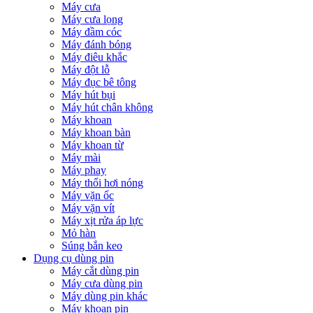
Máy cưa
Máy cưa lọng
Máy đầm cóc
Máy đánh bóng
Máy điêu khắc
Máy đột lỗ
Máy đục bê tông
Máy hút bụi
Máy hút chân không
Máy khoan
Máy khoan bàn
Máy khoan từ
Máy mài
Máy phay
Máy thổi hơi nóng
Máy vặn ốc
Máy vặn vít
Máy xịt rửa áp lực
Mỏ hàn
Súng bắn keo
Dụng cụ dùng pin
Máy cắt dùng pin
Máy cưa dùng pin
Máy dùng pin khác
Máy khoan pin