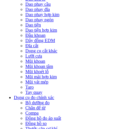
Dao phay cầu
Dao phay đĩa
Dao phay hợp kim
Dao phay ngón
Dao tiện
Dao tiện hợp kim
Đầu khoan
Dây đồng EDM
Đĩa cắt
Dụng cụ cắt khác
Lưỡi cưa
Mũi khoan
Mũi khoan tâm
Mũi khoét lỗ
Mũi mài hợp kim
Mũi vát mép
Taro
Tay quay
Dụng cụ đo chính xác
Bộ dưỡng đo
Chân đế từ
Compa
Đồng hồ đo áp suất
Đồng hồ so
Thước cặp cơ khí