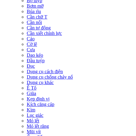
Bộ tuýp
Bơm mỡ
Búa rìu
Cần chữ T
Cần nối
Cần tự động
Cần xiết chỉnh lực
Cảo
Cờ lê
Cưa
Dao kéo
Đầu tuýp
Đục
Dụng cụ cách điện
Dụng cụ chống cháy nổ
Dụng cụ khác
Ê Tô
Giũa
Kẹp định vị
Kích căng cáp
Kìm
Lục giác
Mỏ lết
Mỏ lết răng
Mũi vít