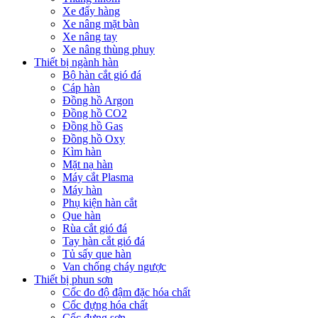
Xe đẩy hàng
Xe nâng mặt bàn
Xe nâng tay
Xe nâng thùng phuy
Thiết bị ngành hàn
Bộ hàn cắt gió đá
Cáp hàn
Đồng hồ Argon
Đồng hồ CO2
Đồng hồ Gas
Đồng hồ Oxy
Kìm hàn
Mặt nạ hàn
Máy cắt Plasma
Máy hàn
Phụ kiện hàn cắt
Que hàn
Rùa cắt gió đá
Tay hàn cắt gió đá
Tủ sấy que hàn
Van chống cháy ngược
Thiết bị phun sơn
Cốc đo độ đậm đặc hóa chất
Cốc đựng hóa chất
Cốc đựng sơn