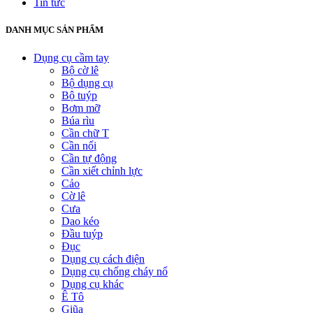
Tin tức
DANH MỤC SẢN PHẨM
Dụng cụ cầm tay
Bộ cờ lê
Bộ dụng cụ
Bộ tuýp
Bơm mỡ
Búa rìu
Cần chữ T
Cần nối
Cần tự động
Cần xiết chỉnh lực
Cảo
Cờ lê
Cưa
Dao kéo
Đầu tuýp
Đục
Dụng cụ cách điện
Dụng cụ chống cháy nổ
Dụng cụ khác
Ê Tô
Giũa