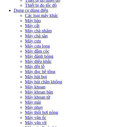
Thiết bị đo nhiệt độ
Thiết bị đo tốc độ
Dụng cụ dùng điện
Các loại máy khác
Máy bào
Máy cắt
Máy chà nhám
Máy chà sàn
Máy cưa
Máy cưa lọng
Máy đầm cóc
Máy đánh bóng
Máy điêu khắc
Máy đột lỗ
Máy đục bê tông
Máy hút bụi
Máy hút chân không
Máy khoan
Máy khoan bàn
Máy khoan từ
Máy mài
Máy phay
Máy thổi hơi nóng
Máy vặn ốc
Máy vặn vít