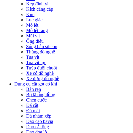
Kẹp định vị
Kích căng cáp
Kìm
Lục giác
Mỏ lết
Mỏ lết răng
Mũi vít
Ống điếu
Súng bắn silicon
Thùng đồ nghề
Tua vít
Tua vít lực
Tuýp đuôi chuột
Xe có đồ nghề
Xe đựng đồ nghề
Dụng cụ cắt gọt cơ khí
Bàn ren
Bộ lã ống đồng
Chén cước
Đá cắt
Đá mài
Đá nhám xếp
Dao cạo bavia
Dao cắt ống
Dao doa lỗ