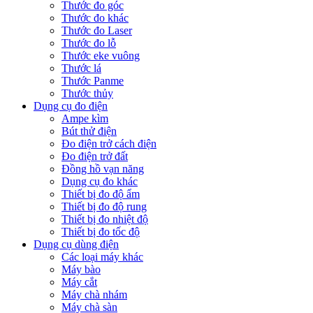
Thước đo góc
Thước đo khác
Thước đo Laser
Thước đo lỗ
Thước eke vuông
Thước lá
Thước Panme
Thước thủy
Dụng cụ đo điện
Ampe kìm
Bút thử điện
Đo điện trở cách điện
Đo điện trở đất
Đồng hồ vạn năng
Dụng cụ đo khác
Thiết bị đo độ ẩm
Thiết bị đo độ rung
Thiết bị đo nhiệt độ
Thiết bị đo tốc độ
Dụng cụ dùng điện
Các loại máy khác
Máy bào
Máy cắt
Máy chà nhám
Máy chà sàn