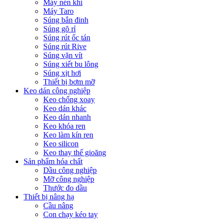
Máy nén khí
Máy Taro
Súng bắn đinh
Súng gõ rỉ
Súng rút ốc tán
Súng rút Rive
Súng vặn vít
Súng xiết bu lông
Súng xịt hơi
Thiết bị bơm mỡ
Keo dán công nghiệp
Keo chống xoay
Keo dán khác
Keo dán nhanh
Keo khóa ren
Keo làm kín ren
Keo silicon
Keo thay thế gioăng
Sản phẩm hóa chất
Dầu công nghiệp
Mỡ công nghiệp
Thước đo dầu
Thiết bị nâng hạ
Cầu nâng
Con chạy kéo tay