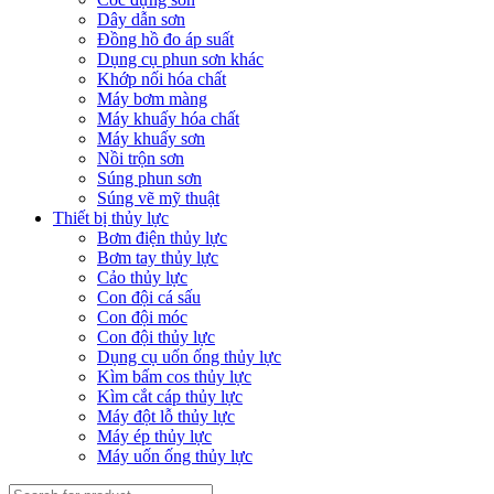
Dây dẫn sơn
Đồng hồ đo áp suất
Dụng cụ phun sơn khác
Khớp nối hóa chất
Máy bơm màng
Máy khuấy hóa chất
Máy khuấy sơn
Nồi trộn sơn
Súng phun sơn
Súng vẽ mỹ thuật
Thiết bị thủy lực
Bơm điện thủy lực
Bơm tay thủy lực
Cảo thủy lực
Con đội cá sấu
Con đội móc
Con đội thủy lực
Dụng cụ uốn ống thủy lực
Kìm bấm cos thủy lực
Kìm cắt cáp thủy lực
Máy đột lỗ thủy lực
Máy ép thủy lực
Máy uốn ống thủy lực