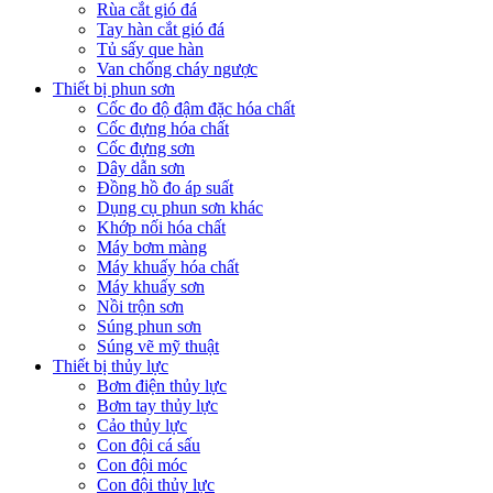
Rùa cắt gió đá
Tay hàn cắt gió đá
Tủ sấy que hàn
Van chống cháy ngược
Thiết bị phun sơn
Cốc đo độ đậm đặc hóa chất
Cốc đựng hóa chất
Cốc đựng sơn
Dây dẫn sơn
Đồng hồ đo áp suất
Dụng cụ phun sơn khác
Khớp nối hóa chất
Máy bơm màng
Máy khuấy hóa chất
Máy khuấy sơn
Nồi trộn sơn
Súng phun sơn
Súng vẽ mỹ thuật
Thiết bị thủy lực
Bơm điện thủy lực
Bơm tay thủy lực
Cảo thủy lực
Con đội cá sấu
Con đội móc
Con đội thủy lực