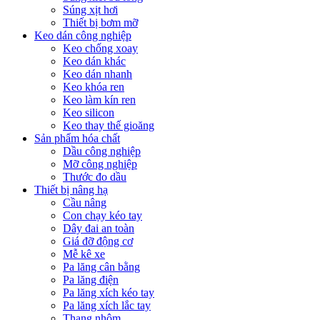
Súng xịt hơi
Thiết bị bơm mỡ
Keo dán công nghiệp
Keo chống xoay
Keo dán khác
Keo dán nhanh
Keo khóa ren
Keo làm kín ren
Keo silicon
Keo thay thế gioăng
Sản phẩm hóa chất
Dầu công nghiệp
Mỡ công nghiệp
Thước đo dầu
Thiết bị nâng hạ
Cầu nâng
Con chạy kéo tay
Dây đai an toàn
Giá đỡ động cơ
Mễ kê xe
Pa lăng cân bằng
Pa lăng điện
Pa lăng xích kéo tay
Pa lăng xích lắc tay
Thang nhôm