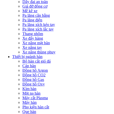
Dây đai an toàn
Giá đỡ động cơ
Mễ kê xe
Pa lăng cân bằng
Pa lăng điện
Pa lăng xích kéo tay
Pa lăng xích lắc tay
Thang nhôm
Xe đẩy hàng
Xe nâng mặt bàn
Xe nâng tay
Xe nâng thùng phuy
Thiết bị ngành hàn
Bộ hàn cắt gió đá
Cáp hàn
Đồng hồ Argon
Đồng hồ CO2
Đồng hồ Gas
Đồng hồ Oxy
Kìm hàn
Mặt nạ hàn
Máy cắt Plasma
Máy hàn
Phụ kiện hàn cắt
Que hàn