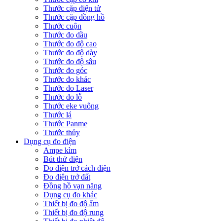
Thước cặp điện tử
Thước cặp đồng hồ
Thước cuộn
Thước đo dầu
Thước đo độ cao
Thước đo độ dày
Thước đo độ sâu
Thước đo góc
Thước đo khác
Thước đo Laser
Thước đo lỗ
Thước eke vuông
Thước lá
Thước Panme
Thước thủy
Dụng cụ đo điện
Ampe kìm
Bút thử điện
Đo điện trở cách điện
Đo điện trở đất
Đồng hồ vạn năng
Dụng cụ đo khác
Thiết bị đo độ ẩm
Thiết bị đo độ rung