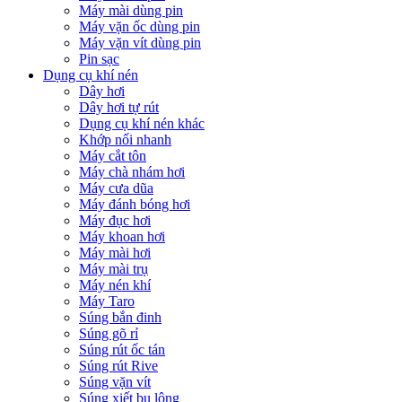
Máy mài dùng pin
Máy vặn ốc dùng pin
Máy vặn vít dùng pin
Pin sạc
Dụng cụ khí nén
Dây hơi
Dây hơi tự rút
Dụng cụ khí nén khác
Khớp nối nhanh
Máy cắt tôn
Máy chà nhám hơi
Máy cưa dũa
Máy đánh bóng hơi
Máy đục hơi
Máy khoan hơi
Máy mài hơi
Máy mài trụ
Máy nén khí
Máy Taro
Súng bắn đinh
Súng gõ rỉ
Súng rút ốc tán
Súng rút Rive
Súng vặn vít
Súng xiết bu lông