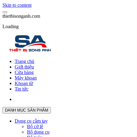
Skip to content
t
h
i
e
t
b
i
s
o
n
g
a
n
h
.
c
o
m
Loading
Trang chủ
Giới thiệu
Cửa hàng
Máy khoan
Khoan từ
Tin tức
DANH MỤC SẢN PHẨM
Dụng cụ cầm tay
Bộ cờ lê
Bộ dụng cụ