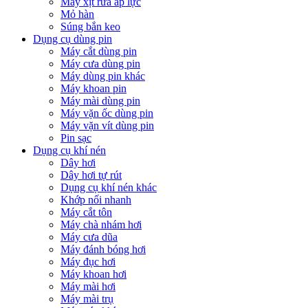
Máy xịt rửa áp lực
Mỏ hàn
Súng bắn keo
Dụng cụ dùng pin
Máy cắt dùng pin
Máy cưa dùng pin
Máy dùng pin khác
Máy khoan pin
Máy mài dùng pin
Máy vặn ốc dùng pin
Máy vặn vít dùng pin
Pin sạc
Dụng cụ khí nén
Dây hơi
Dây hơi tự rút
Dụng cụ khí nén khác
Khớp nối nhanh
Máy cắt tôn
Máy chà nhám hơi
Máy cưa dũa
Máy đánh bóng hơi
Máy đục hơi
Máy khoan hơi
Máy mài hơi
Máy mài trụ