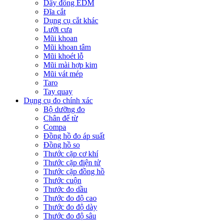
Dây đồng EDM
Đĩa cắt
Dụng cụ cắt khác
Lưỡi cưa
Mũi khoan
Mũi khoan tâm
Mũi khoét lỗ
Mũi mài hợp kim
Mũi vát mép
Taro
Tay quay
Dụng cụ đo chính xác
Bộ dưỡng đo
Chân đế từ
Compa
Đồng hồ đo áp suất
Đồng hồ so
Thước cặp cơ khí
Thước cặp điện tử
Thước cặp đồng hồ
Thước cuộn
Thước đo dầu
Thước đo độ cao
Thước đo độ dày
Thước đo độ sâu