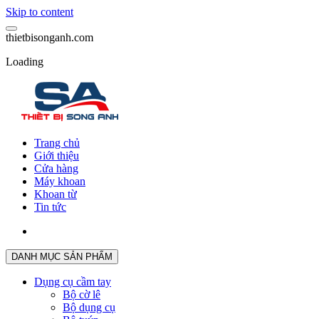
Skip to content
t
h
i
e
t
b
i
s
o
n
g
a
n
h
.
c
o
m
Loading
Trang chủ
Giới thiệu
Cửa hàng
Máy khoan
Khoan từ
Tin tức
DANH MỤC SẢN PHẨM
Dụng cụ cầm tay
Bộ cờ lê
Bộ dụng cụ