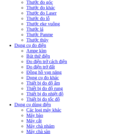
Thước đo góc
Thước đo khác
Thước đo Laser
Thước đo lỗ
Thước eke vuông
Thước lá
Thước Panme
Thước thủy
Dụng cụ đo điện
Ampe kìm
Bút thử điện
Đo điện trở cách điện
Đo điện trở đất
Đồng hồ vạn năng
Dụng cụ đo khác
Thiết bị đo độ ẩm
Thiết bị đo độ rung
Thiết bị đo nhiệt độ
Thiết bị đo tốc độ
Dụng cụ dùng điện
Các loại máy khác
Máy bào
Máy cắt
Máy chà nhám
Máy chà sàn