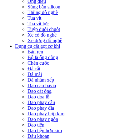
Ống điếu
Súng bắn silicon
Thùng đồ nghề
Tua vít
Tua vít lực
Tuýp đuôi chuột
Xe có đồ nghề
Xe đựng đồ nghề
Dụng cụ cắt gọt cơ khí
Bàn ren
Bộ lã ống đồng
Chén cước
Đá cắt
Đá mài
Đá nhám xếp
Dao cạo bavia
Dao cắt ống
Dao doa lỗ
Dao phay cầu
Dao phay đĩa
Dao phay hợp kim
Dao phay ngón
Dao tiện
Dao tiện hợp kim
Đầu khoan