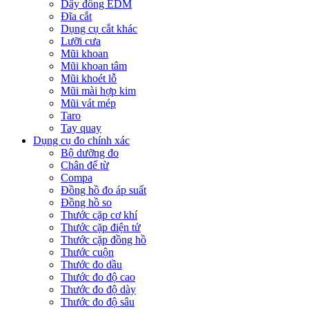
Dây đồng EDM
Đĩa cắt
Dụng cụ cắt khác
Lưỡi cưa
Mũi khoan
Mũi khoan tâm
Mũi khoét lỗ
Mũi mài hợp kim
Mũi vát mép
Taro
Tay quay
Dụng cụ đo chính xác
Bộ dưỡng đo
Chân đế từ
Compa
Đồng hồ đo áp suất
Đồng hồ so
Thước cặp cơ khí
Thước cặp điện tử
Thước cặp đồng hồ
Thước cuộn
Thước đo dầu
Thước đo độ cao
Thước đo độ dày
Thước đo độ sâu