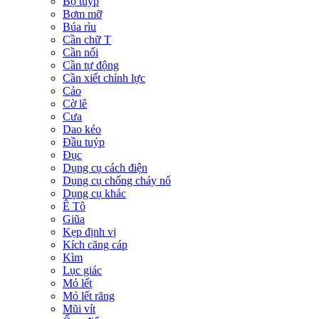
Bộ tuýp
Bơm mỡ
Búa rìu
Cần chữ T
Cần nối
Cần tự động
Cần xiết chỉnh lực
Cảo
Cờ lê
Cưa
Dao kéo
Đầu tuýp
Đục
Dụng cụ cách điện
Dụng cụ chống cháy nổ
Dụng cụ khác
Ê Tô
Giũa
Kẹp định vị
Kích căng cáp
Kìm
Lục giác
Mỏ lết
Mỏ lết răng
Mũi vít