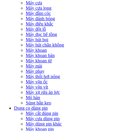
Máy cưa
Máy cưa lọng
Máy đầm cóc
Máy đánh bóng
Máy điêu khắc
Máy đột lỗ
Máy đục bê tông
Máy hút bụi
Máy hút chân không
Máy khoan
Máy khoan bàn
Máy khoan từ
Máy mài
Máy phay
Máy thổi hơi nóng
Máy vặn ốc
Máy vặn vít
Máy xịt rửa áp lực
Mỏ hàn
Súng bắn keo
Dụng cụ dùng pin
Máy cắt dùng pin
Máy cưa dùng pin
Máy dùng pin khác
Máy khoan pin