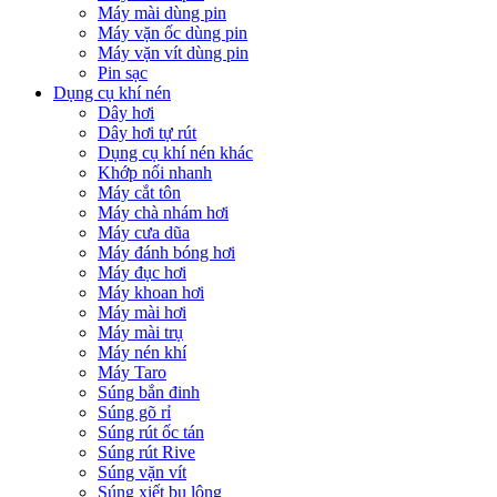
Máy mài dùng pin
Máy vặn ốc dùng pin
Máy vặn vít dùng pin
Pin sạc
Dụng cụ khí nén
Dây hơi
Dây hơi tự rút
Dụng cụ khí nén khác
Khớp nối nhanh
Máy cắt tôn
Máy chà nhám hơi
Máy cưa dũa
Máy đánh bóng hơi
Máy đục hơi
Máy khoan hơi
Máy mài hơi
Máy mài trụ
Máy nén khí
Máy Taro
Súng bắn đinh
Súng gõ rỉ
Súng rút ốc tán
Súng rút Rive
Súng vặn vít
Súng xiết bu lông