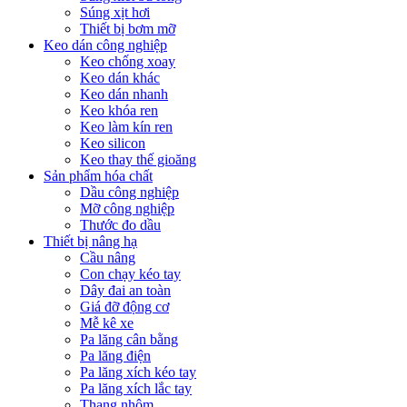
Súng xịt hơi
Thiết bị bơm mỡ
Keo dán công nghiệp
Keo chống xoay
Keo dán khác
Keo dán nhanh
Keo khóa ren
Keo làm kín ren
Keo silicon
Keo thay thế gioăng
Sản phẩm hóa chất
Dầu công nghiệp
Mỡ công nghiệp
Thước đo dầu
Thiết bị nâng hạ
Cầu nâng
Con chạy kéo tay
Dây đai an toàn
Giá đỡ động cơ
Mễ kê xe
Pa lăng cân bằng
Pa lăng điện
Pa lăng xích kéo tay
Pa lăng xích lắc tay
Thang nhôm