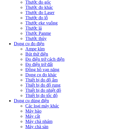
Thước đo góc
Thước đo khác
Thước đo Laser
Thước đo lỗ
Thước eke vuông
Thước lá
Thước Panme
Thước thủy
Dụng cụ đo điện
Ampe kìm
Bút thử điện
Đo điện trở cách điện
Đo điện trở đất
Đồng hồ vạn năng
Dụng cụ đo khác
Thiết bị đo độ ẩm
Thiết bị đo độ rung
Thiết bị đo nhiệt độ
Thiết bị đo tốc độ
Dụng cụ dùng điện
Các loại máy khác
Máy bào
Máy cắt
Máy chà nhám
Máy chà sàn