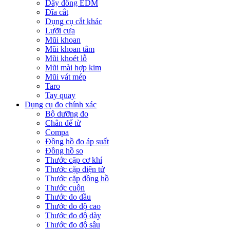
Dây đồng EDM
Đĩa cắt
Dụng cụ cắt khác
Lưỡi cưa
Mũi khoan
Mũi khoan tâm
Mũi khoét lỗ
Mũi mài hợp kim
Mũi vát mép
Taro
Tay quay
Dụng cụ đo chính xác
Bộ dưỡng đo
Chân đế từ
Compa
Đồng hồ đo áp suất
Đồng hồ so
Thước cặp cơ khí
Thước cặp điện tử
Thước cặp đồng hồ
Thước cuộn
Thước đo dầu
Thước đo độ cao
Thước đo độ dày
Thước đo độ sâu