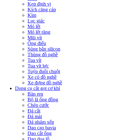
Kẹp định vị
Kích căng cáp
Kìm
Lục giác
Mỏ lết
Mỏ lết răng
Mũi vít
Ống điếu
Súng bắn silicon
Thùng đồ nghề
Tua vít
Tua vít lực
Tuýp đuôi chuột
Xe có đồ nghề
Xe đựng đồ nghề
Dụng cụ cắt gọt cơ khí
Bàn ren
Bộ lã ống đồng
Chén cước
Đá cắt
Đá mài
Đá nhám xếp
Dao cạo bavia
Dao cắt ống
Dao doa lỗ