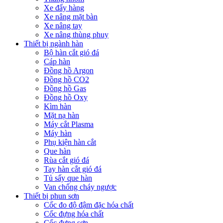
Xe đẩy hàng
Xe nâng mặt bàn
Xe nâng tay
Xe nâng thùng phuy
Thiết bị ngành hàn
Bộ hàn cắt gió đá
Cáp hàn
Đồng hồ Argon
Đồng hồ CO2
Đồng hồ Gas
Đồng hồ Oxy
Kìm hàn
Mặt nạ hàn
Máy cắt Plasma
Máy hàn
Phụ kiện hàn cắt
Que hàn
Rùa cắt gió đá
Tay hàn cắt gió đá
Tủ sấy que hàn
Van chống cháy ngược
Thiết bị phun sơn
Cốc đo độ đậm đặc hóa chất
Cốc đựng hóa chất
Cốc đựng sơn