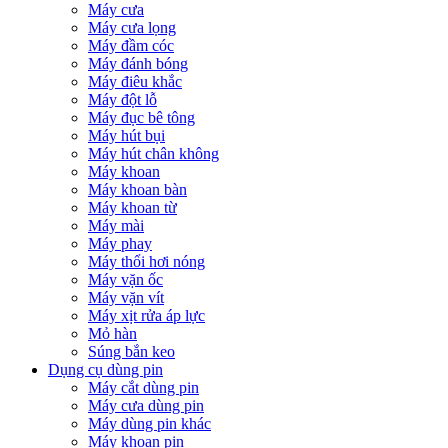
Máy cưa
Máy cưa lọng
Máy đầm cóc
Máy đánh bóng
Máy điêu khắc
Máy đột lỗ
Máy đục bê tông
Máy hút bụi
Máy hút chân không
Máy khoan
Máy khoan bàn
Máy khoan từ
Máy mài
Máy phay
Máy thổi hơi nóng
Máy vặn ốc
Máy vặn vít
Máy xịt rửa áp lực
Mỏ hàn
Súng bắn keo
Dụng cụ dùng pin
Máy cắt dùng pin
Máy cưa dùng pin
Máy dùng pin khác
Máy khoan pin