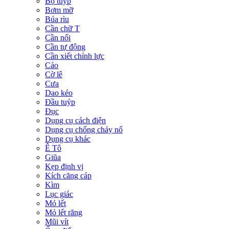
Bộ tuýp
Bơm mỡ
Búa rìu
Cần chữ T
Cần nối
Cần tự động
Cần xiết chỉnh lực
Cảo
Cờ lê
Cưa
Dao kéo
Đầu tuýp
Đục
Dụng cụ cách điện
Dụng cụ chống cháy nổ
Dụng cụ khác
Ê Tô
Giũa
Kẹp định vị
Kích căng cáp
Kìm
Lục giác
Mỏ lết
Mỏ lết răng
Mũi vít