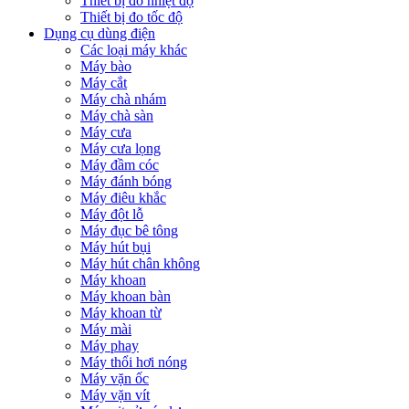
Thiết bị đo nhiệt độ
Thiết bị đo tốc độ
Dụng cụ dùng điện
Các loại máy khác
Máy bào
Máy cắt
Máy chà nhám
Máy chà sàn
Máy cưa
Máy cưa lọng
Máy đầm cóc
Máy đánh bóng
Máy điêu khắc
Máy đột lỗ
Máy đục bê tông
Máy hút bụi
Máy hút chân không
Máy khoan
Máy khoan bàn
Máy khoan từ
Máy mài
Máy phay
Máy thổi hơi nóng
Máy vặn ốc
Máy vặn vít