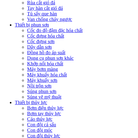
Rùa cắt gió đá
Tay hàn cắt gió đá
Tủ sấy que hàn
Van chống cháy ngược
Thiết bị phun sơn
Cốc đo độ đậm đặc hóa chất
Cốc đựng hóa chất
Cốc đựng sơn
Dây dẫn sơn
Đồng hồ đo áp suất
Dụng cụ phun sơn khác
Khớp nối hóa chất
Máy bơm màng
Máy khuấy hóa chất
Máy khuấy sơn
Nồi trộn sơn
Súng phun sơn
Súng vẽ mỹ thuật
Thiết bị thủy lực
Bơm điện thủy lực
Bơm tay thủy lực
Cảo thủy lực
Con đội cá sấu
Con đội móc
Con đội thủy lực