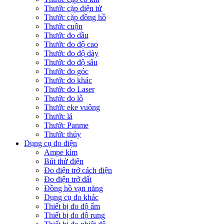
Thước cặp điện tử
Thước cặp đồng hồ
Thước cuộn
Thước đo dầu
Thước đo độ cao
Thước đo độ dày
Thước đo độ sâu
Thước đo góc
Thước đo khác
Thước đo Laser
Thước đo lỗ
Thước eke vuông
Thước lá
Thước Panme
Thước thủy
Dụng cụ đo điện
Ampe kìm
Bút thử điện
Đo điện trở cách điện
Đo điện trở đất
Đồng hồ vạn năng
Dụng cụ đo khác
Thiết bị đo độ ẩm
Thiết bị đo độ rung