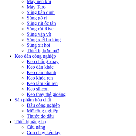
Máy nén khí
Máy Taro
Súng bắn đinh
Súng gõ rỉ
Súng rút ốc tán
Súng rút Rive
Súng vặn vít
Súng xiết bu lông
Súng xịt hơi
Thiết bị bơm mỡ
Keo dán công nghiệp
Keo chống xoay
Keo dán khác
Keo dán nhanh
Keo khóa ren
Keo làm kín ren
Keo silicon
Keo thay thế gioăng
Sản phẩm hóa chất
Dầu công nghiệp
Mỡ công nghiệp
Thước đo dầu
Thiết bị nâng hạ
Cầu nâng
Con chạy kéo tay