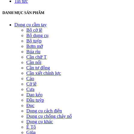
Tin tức
DANH MỤC SẢN PHẨM
Dụng cụ cầm tay
Bộ cờ lê
Bộ dụng cụ
Bộ tuýp
Bơm mỡ
Búa rìu
Cần chữ T
Cần nối
Cần tự động
Cần xiết chỉnh lực
Cảo
Cờ lê
Cưa
Dao kéo
Đầu tuýp
Đục
Dụng cụ cách điện
Dụng cụ chống cháy nổ
Dụng cụ khác
Ê Tô
Giũa