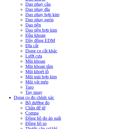
Dao phay cầu
Dao phay đĩa
Dao phay hợp kim
Dao phay ngón
Dao tiện
Dao tiện hợp kim
Đầu khoan
Dây đồng EDM
Đĩa cắt
Dụng cụ cắt khác
Lưỡi cưa
Mũi khoan
Mũi khoan tâm
Mũi khoét lỗ
Mũi mài hợp kim
Mũi vát mép
Taro
Tay quay
Dụng cụ đo chính xác
Bộ dưỡng đo
Chân đế từ
Compa
Đồng hồ đo áp suất
Đồng hồ so
Thước cặp cơ khí