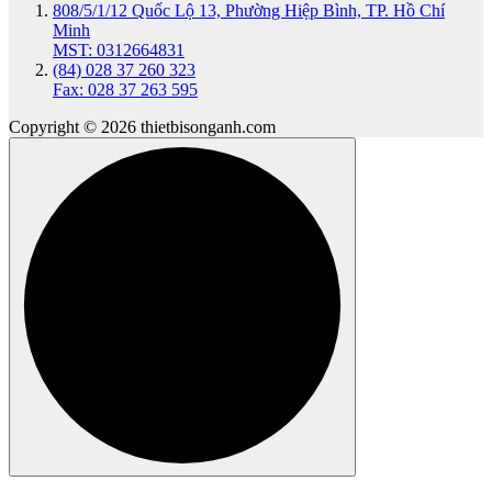
808/5/1/12 Quốc Lộ 13, Phường Hiệp Bình, TP. Hồ Chí
Minh
MST: 0312664831
(84) 028 37 260 323
Fax: 028 37 263 595
Copyright © 2026 thietbisonganh.com