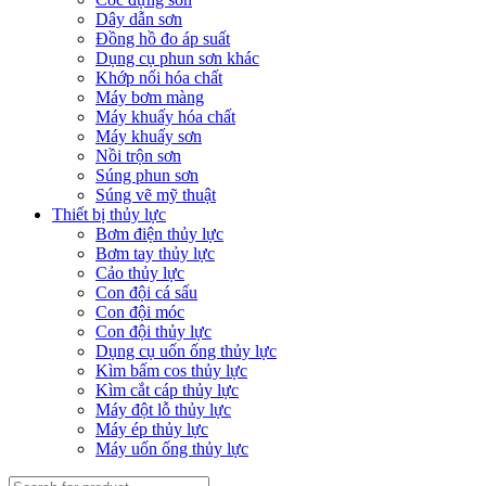
Dây dẫn sơn
Đồng hồ đo áp suất
Dụng cụ phun sơn khác
Khớp nối hóa chất
Máy bơm màng
Máy khuấy hóa chất
Máy khuấy sơn
Nồi trộn sơn
Súng phun sơn
Súng vẽ mỹ thuật
Thiết bị thủy lực
Bơm điện thủy lực
Bơm tay thủy lực
Cảo thủy lực
Con đội cá sấu
Con đội móc
Con đội thủy lực
Dụng cụ uốn ống thủy lực
Kìm bấm cos thủy lực
Kìm cắt cáp thủy lực
Máy đột lỗ thủy lực
Máy ép thủy lực
Máy uốn ống thủy lực