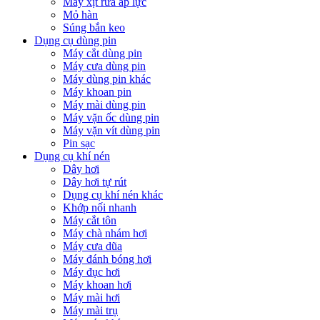
Máy xịt rửa áp lực
Mỏ hàn
Súng bắn keo
Dụng cụ dùng pin
Máy cắt dùng pin
Máy cưa dùng pin
Máy dùng pin khác
Máy khoan pin
Máy mài dùng pin
Máy vặn ốc dùng pin
Máy vặn vít dùng pin
Pin sạc
Dụng cụ khí nén
Dây hơi
Dây hơi tự rút
Dụng cụ khí nén khác
Khớp nối nhanh
Máy cắt tôn
Máy chà nhám hơi
Máy cưa dũa
Máy đánh bóng hơi
Máy đục hơi
Máy khoan hơi
Máy mài hơi
Máy mài trụ