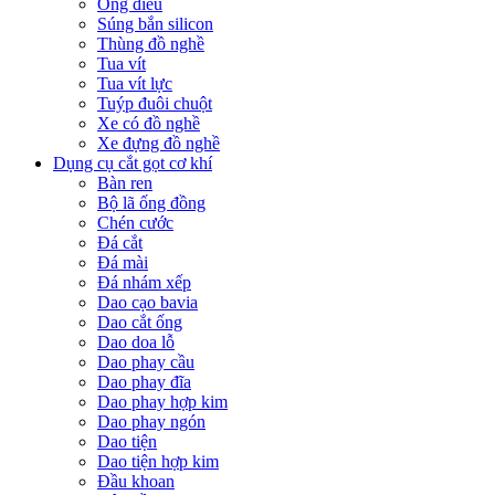
Ống điếu
Súng bắn silicon
Thùng đồ nghề
Tua vít
Tua vít lực
Tuýp đuôi chuột
Xe có đồ nghề
Xe đựng đồ nghề
Dụng cụ cắt gọt cơ khí
Bàn ren
Bộ lã ống đồng
Chén cước
Đá cắt
Đá mài
Đá nhám xếp
Dao cạo bavia
Dao cắt ống
Dao doa lỗ
Dao phay cầu
Dao phay đĩa
Dao phay hợp kim
Dao phay ngón
Dao tiện
Dao tiện hợp kim
Đầu khoan