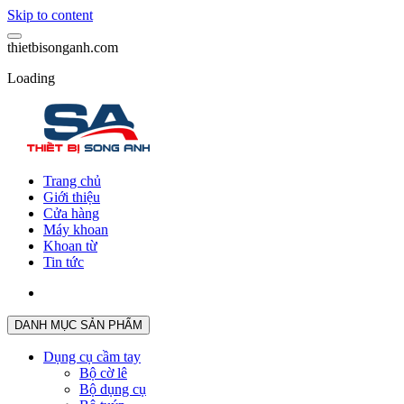
Skip to content
t
h
i
e
t
b
i
s
o
n
g
a
n
h
.
c
o
m
Loading
Trang chủ
Giới thiệu
Cửa hàng
Máy khoan
Khoan từ
Tin tức
DANH MỤC SẢN PHẨM
Dụng cụ cầm tay
Bộ cờ lê
Bộ dụng cụ