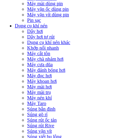
Máy mài dùng pin
Máy vặn ốc dùng pin
Máy vặn vít dùng pin
Pin sạc
Dụng cụ khí nén
Dây hơi
Dây hơi tự rút
Dụng cụ khí nén khác
Khớp nối nhanh
Máy cắt tôn
Máy chà nhám hơi
Máy cưa dũa
Máy đánh bóng hơi
Máy đục hơi
Máy khoan hơi
Máy mài hơi
Máy mài trụ
Máy nén khí
Máy Taro
Súng bắn đinh
Súng gõ rỉ
Súng rút ốc tán
Súng rút Rive
Súng vặn vít
Súng xiết bu lông