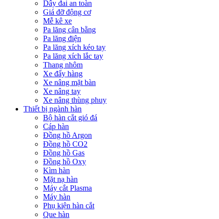
Dây đai an toàn
Giá đỡ động cơ
Mễ kê xe
Pa lăng cân bằng
Pa lăng điện
Pa lăng xích kéo tay
Pa lăng xích lắc tay
Thang nhôm
Xe đẩy hàng
Xe nâng mặt bàn
Xe nâng tay
Xe nâng thùng phuy
Thiết bị ngành hàn
Bộ hàn cắt gió đá
Cáp hàn
Đồng hồ Argon
Đồng hồ CO2
Đồng hồ Gas
Đồng hồ Oxy
Kìm hàn
Mặt nạ hàn
Máy cắt Plasma
Máy hàn
Phụ kiện hàn cắt
Que hàn