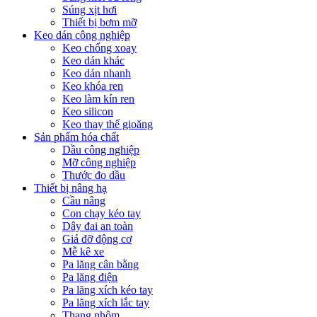
Súng xịt hơi
Thiết bị bơm mỡ
Keo dán công nghiệp
Keo chống xoay
Keo dán khác
Keo dán nhanh
Keo khóa ren
Keo làm kín ren
Keo silicon
Keo thay thế gioăng
Sản phẩm hóa chất
Dầu công nghiệp
Mỡ công nghiệp
Thước đo dầu
Thiết bị nâng hạ
Cầu nâng
Con chạy kéo tay
Dây đai an toàn
Giá đỡ động cơ
Mễ kê xe
Pa lăng cân bằng
Pa lăng điện
Pa lăng xích kéo tay
Pa lăng xích lắc tay
Thang nhôm