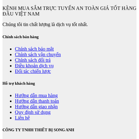
KÊNH MUA SẮM TRỰC TUYẾN AN TOÀN GIÁ TỐT HÀNG
ĐẦU VIỆT NAM
Chúng tôi tin chất lượng là dịch vụ tốt nhất.
Chính sách bán hàng
Chính sách bảo mật
Chính sách vận chuyển
Chính sách đổi trả
Điều khoản dịch vụ
Đối tác chiến lược
Hỗ trợ khách hàng
Hướng dẫn mua hàng
Hướng dẫn thanh toán
Hướng dẫn giao nhận
Quy định sử dụng
Liên hệ
CÔNG TY TNHH THIẾT BỊ SONG ANH