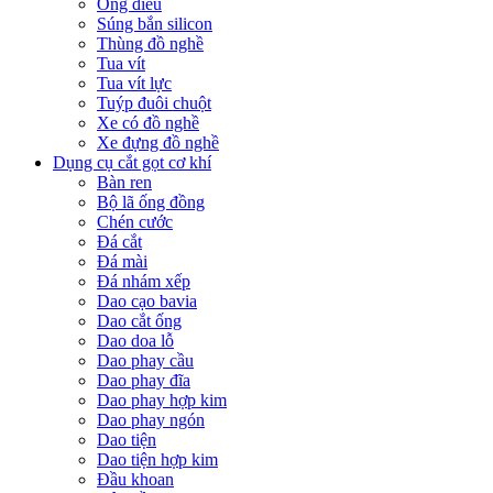
Ống điếu
Súng bắn silicon
Thùng đồ nghề
Tua vít
Tua vít lực
Tuýp đuôi chuột
Xe có đồ nghề
Xe đựng đồ nghề
Dụng cụ cắt gọt cơ khí
Bàn ren
Bộ lã ống đồng
Chén cước
Đá cắt
Đá mài
Đá nhám xếp
Dao cạo bavia
Dao cắt ống
Dao doa lỗ
Dao phay cầu
Dao phay đĩa
Dao phay hợp kim
Dao phay ngón
Dao tiện
Dao tiện hợp kim
Đầu khoan