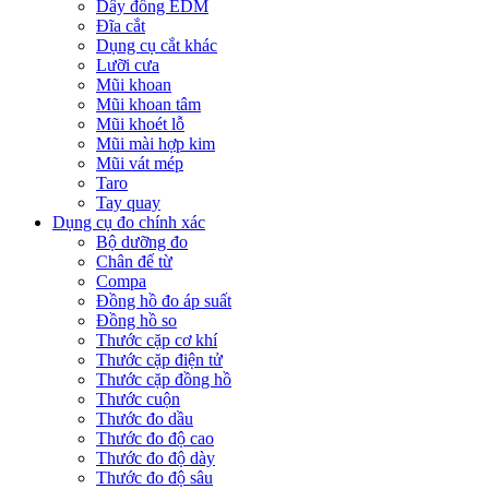
Dây đồng EDM
Đĩa cắt
Dụng cụ cắt khác
Lưỡi cưa
Mũi khoan
Mũi khoan tâm
Mũi khoét lỗ
Mũi mài hợp kim
Mũi vát mép
Taro
Tay quay
Dụng cụ đo chính xác
Bộ dưỡng đo
Chân đế từ
Compa
Đồng hồ đo áp suất
Đồng hồ so
Thước cặp cơ khí
Thước cặp điện tử
Thước cặp đồng hồ
Thước cuộn
Thước đo dầu
Thước đo độ cao
Thước đo độ dày
Thước đo độ sâu