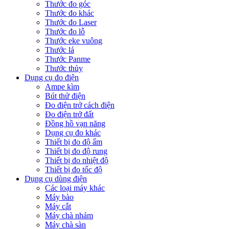
Thước đo góc
Thước đo khác
Thước đo Laser
Thước đo lỗ
Thước eke vuông
Thước lá
Thước Panme
Thước thủy
Dụng cụ đo điện
Ampe kìm
Bút thử điện
Đo điện trở cách điện
Đo điện trở đất
Đồng hồ vạn năng
Dụng cụ đo khác
Thiết bị đo độ ẩm
Thiết bị đo độ rung
Thiết bị đo nhiệt độ
Thiết bị đo tốc độ
Dụng cụ dùng điện
Các loại máy khác
Máy bào
Máy cắt
Máy chà nhám
Máy chà sàn