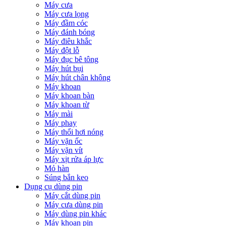
Máy cưa
Máy cưa lọng
Máy đầm cóc
Máy đánh bóng
Máy điêu khắc
Máy đột lỗ
Máy đục bê tông
Máy hút bụi
Máy hút chân không
Máy khoan
Máy khoan bàn
Máy khoan từ
Máy mài
Máy phay
Máy thổi hơi nóng
Máy vặn ốc
Máy vặn vít
Máy xịt rửa áp lực
Mỏ hàn
Súng bắn keo
Dụng cụ dùng pin
Máy cắt dùng pin
Máy cưa dùng pin
Máy dùng pin khác
Máy khoan pin