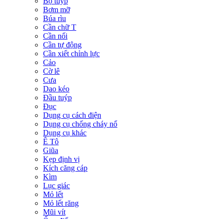
Bộ tuýp
Bơm mỡ
Búa rìu
Cần chữ T
Cần nối
Cần tự động
Cần xiết chỉnh lực
Cảo
Cờ lê
Cưa
Dao kéo
Đầu tuýp
Đục
Dụng cụ cách điện
Dụng cụ chống cháy nổ
Dụng cụ khác
Ê Tô
Giũa
Kẹp định vị
Kích căng cáp
Kìm
Lục giác
Mỏ lết
Mỏ lết răng
Mũi vít