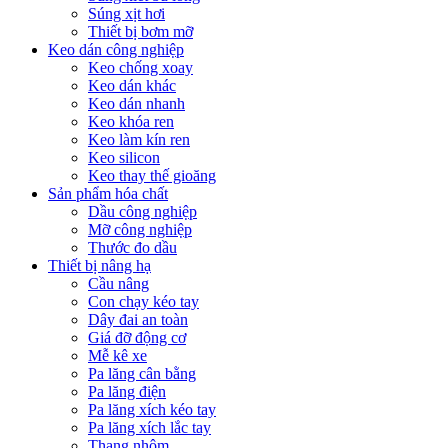
Súng xịt hơi
Thiết bị bơm mỡ
Keo dán công nghiệp
Keo chống xoay
Keo dán khác
Keo dán nhanh
Keo khóa ren
Keo làm kín ren
Keo silicon
Keo thay thế gioăng
Sản phẩm hóa chất
Dầu công nghiệp
Mỡ công nghiệp
Thước đo dầu
Thiết bị nâng hạ
Cầu nâng
Con chạy kéo tay
Dây đai an toàn
Giá đỡ động cơ
Mễ kê xe
Pa lăng cân bằng
Pa lăng điện
Pa lăng xích kéo tay
Pa lăng xích lắc tay
Thang nhôm