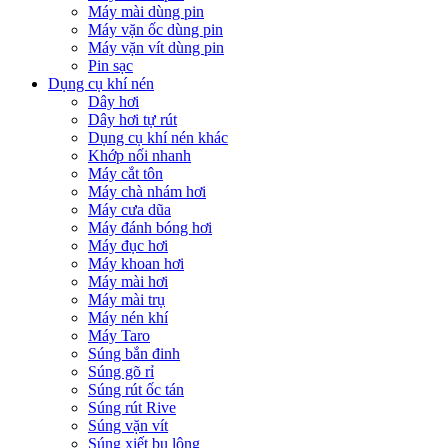
Máy mài dùng pin
Máy vặn ốc dùng pin
Máy vặn vít dùng pin
Pin sạc
Dụng cụ khí nén
Dây hơi
Dây hơi tự rút
Dụng cụ khí nén khác
Khớp nối nhanh
Máy cắt tôn
Máy chà nhám hơi
Máy cưa dũa
Máy đánh bóng hơi
Máy đục hơi
Máy khoan hơi
Máy mài hơi
Máy mài trụ
Máy nén khí
Máy Taro
Súng bắn đinh
Súng gõ rỉ
Súng rút ốc tán
Súng rút Rive
Súng vặn vít
Súng xiết bu lông