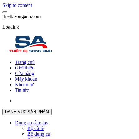
Skip to content
t
h
i
e
t
b
i
s
o
n
g
a
n
h
.
c
o
m
Loading
Trang chủ
Giới thiệu
Cửa hàng
Máy khoan
Khoan từ
Tin tức
DANH MỤC SẢN PHẨM
Dụng cụ cầm tay
Bộ cờ lê
Bộ dụng cụ