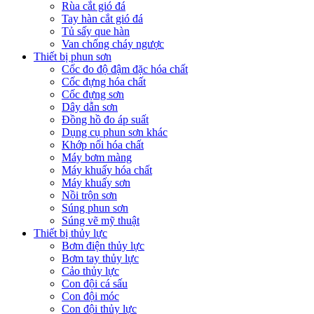
Rùa cắt gió đá
Tay hàn cắt gió đá
Tủ sấy que hàn
Van chống cháy ngược
Thiết bị phun sơn
Cốc đo độ đậm đặc hóa chất
Cốc đựng hóa chất
Cốc đựng sơn
Dây dẫn sơn
Đồng hồ đo áp suất
Dụng cụ phun sơn khác
Khớp nối hóa chất
Máy bơm màng
Máy khuấy hóa chất
Máy khuấy sơn
Nồi trộn sơn
Súng phun sơn
Súng vẽ mỹ thuật
Thiết bị thủy lực
Bơm điện thủy lực
Bơm tay thủy lực
Cảo thủy lực
Con đội cá sấu
Con đội móc
Con đội thủy lực