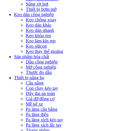
Súng xịt hơi
Thiết bị bơm mỡ
Keo dán công nghiệp
Keo chống xoay
Keo dán khác
Keo dán nhanh
Keo khóa ren
Keo làm kín ren
Keo silicon
Keo thay thế gioăng
Sản phẩm hóa chất
Dầu công nghiệp
Mỡ công nghiệp
Thước đo dầu
Thiết bị nâng hạ
Cầu nâng
Con chạy kéo tay
Dây đai an toàn
Giá đỡ động cơ
Mễ kê xe
Pa lăng cân bằng
Pa lăng điện
Pa lăng xích kéo tay
Pa lăng xích lắc tay
Thang nhôm