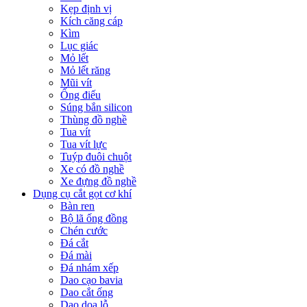
Kẹp định vị
Kích căng cáp
Kìm
Lục giác
Mỏ lết
Mỏ lết răng
Mũi vít
Ống điếu
Súng bắn silicon
Thùng đồ nghề
Tua vít
Tua vít lực
Tuýp đuôi chuột
Xe có đồ nghề
Xe đựng đồ nghề
Dụng cụ cắt gọt cơ khí
Bàn ren
Bộ lã ống đồng
Chén cước
Đá cắt
Đá mài
Đá nhám xếp
Dao cạo bavia
Dao cắt ống
Dao doa lỗ