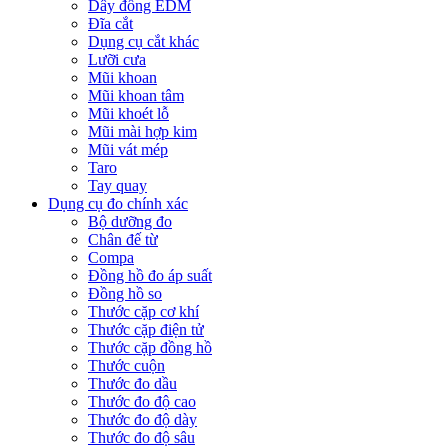
Dây đồng EDM
Đĩa cắt
Dụng cụ cắt khác
Lưỡi cưa
Mũi khoan
Mũi khoan tâm
Mũi khoét lỗ
Mũi mài hợp kim
Mũi vát mép
Taro
Tay quay
Dụng cụ đo chính xác
Bộ dưỡng đo
Chân đế từ
Compa
Đồng hồ đo áp suất
Đồng hồ so
Thước cặp cơ khí
Thước cặp điện tử
Thước cặp đồng hồ
Thước cuộn
Thước đo dầu
Thước đo độ cao
Thước đo độ dày
Thước đo độ sâu