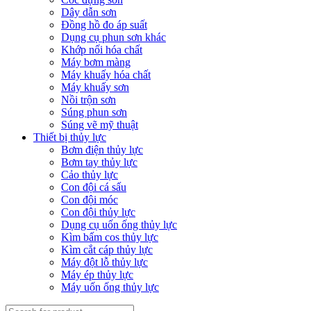
Dây dẫn sơn
Đồng hồ đo áp suất
Dụng cụ phun sơn khác
Khớp nối hóa chất
Máy bơm màng
Máy khuấy hóa chất
Máy khuấy sơn
Nồi trộn sơn
Súng phun sơn
Súng vẽ mỹ thuật
Thiết bị thủy lực
Bơm điện thủy lực
Bơm tay thủy lực
Cảo thủy lực
Con đội cá sấu
Con đội móc
Con đội thủy lực
Dụng cụ uốn ống thủy lực
Kìm bấm cos thủy lực
Kìm cắt cáp thủy lực
Máy đột lỗ thủy lực
Máy ép thủy lực
Máy uốn ống thủy lực