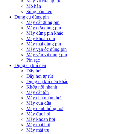
Máy xịt rửa áp lực
Mỏ hàn
Súng bắn keo
Dụng cụ dùng pin
Máy cắt dùng pin
Máy cưa dùng pin
Máy dùng pin khác
Máy khoan pin
Máy mài dùng pin
Máy vặn ốc dùng pin
Máy vặn vít dùng pin
Pin sạc
Dụng cụ khí nén
Dây hơi
Dây hơi tự rút
Dụng cụ khí nén khác
Khớp nối nhanh
Máy cắt tôn
Máy chà nhám hơi
Máy cưa dũa
Máy đánh bóng hơi
Máy đục hơi
Máy khoan hơi
Máy mài hơi
Máy mài trụ