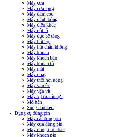
Máy cưa
Máy cưa lọng
Máy đầm cóc
Máy đánh bóng
Máy điêu khắc
Máy đột lỗ
Máy đục bê tông
Máy hút bụi
Máy hút chân không
Máy khoan
Máy khoan bàn
Máy khoan từ
Máy mài
Máy phay
Máy thổi hơi nóng
Máy vặn ốc
Máy vặn vít
Máy xịt rửa áp lực
Mỏ hàn
Súng bắn keo
Dụng cụ dùng pin
Máy cắt dùng pin
Máy cưa dùng pin
Máy dùng pin khác
Máy khoan pin