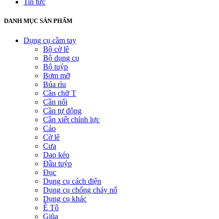
Tin tức
DANH MỤC SẢN PHẨM
Dụng cụ cầm tay
Bộ cờ lê
Bộ dụng cụ
Bộ tuýp
Bơm mỡ
Búa rìu
Cần chữ T
Cần nối
Cần tự động
Cần xiết chỉnh lực
Cảo
Cờ lê
Cưa
Dao kéo
Đầu tuýp
Đục
Dụng cụ cách điện
Dụng cụ chống cháy nổ
Dụng cụ khác
Ê Tô
Giũa