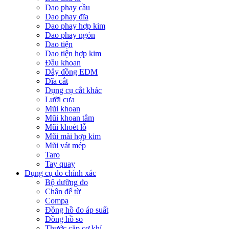
Dao phay cầu
Dao phay đĩa
Dao phay hợp kim
Dao phay ngón
Dao tiện
Dao tiện hợp kim
Đầu khoan
Dây đồng EDM
Đĩa cắt
Dụng cụ cắt khác
Lưỡi cưa
Mũi khoan
Mũi khoan tâm
Mũi khoét lỗ
Mũi mài hợp kim
Mũi vát mép
Taro
Tay quay
Dụng cụ đo chính xác
Bộ dưỡng đo
Chân đế từ
Compa
Đồng hồ đo áp suất
Đồng hồ so
Thước cặp cơ khí