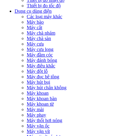
Thiết bị đo nhiệt độ
Thiết bị đo tốc độ
Dụng cụ dùng điện
Các loại máy khác
Máy bào
Máy cắt
Máy chà nhám
Máy chà sàn
Máy cưa
Máy cưa lọng
Máy đầm cóc
Máy đánh bóng
Máy điêu khắc
Máy đột lỗ
Máy đục bê tông
Máy hút bụi
Máy hút chân không
Máy khoan
Máy khoan bàn
Máy khoan từ
Máy mài
Máy phay
Máy thổi hơi nóng
Máy vặn ốc
Máy vặn vít