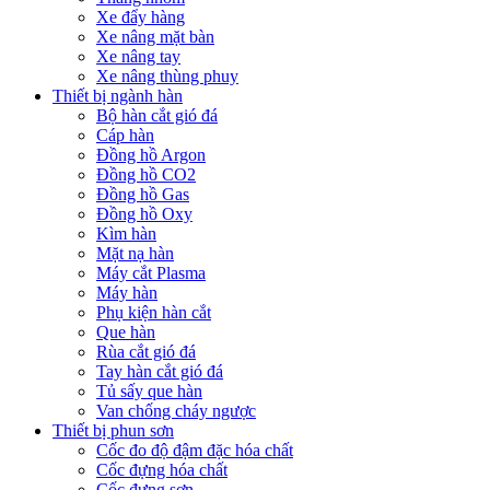
Xe đẩy hàng
Xe nâng mặt bàn
Xe nâng tay
Xe nâng thùng phuy
Thiết bị ngành hàn
Bộ hàn cắt gió đá
Cáp hàn
Đồng hồ Argon
Đồng hồ CO2
Đồng hồ Gas
Đồng hồ Oxy
Kìm hàn
Mặt nạ hàn
Máy cắt Plasma
Máy hàn
Phụ kiện hàn cắt
Que hàn
Rùa cắt gió đá
Tay hàn cắt gió đá
Tủ sấy que hàn
Van chống cháy ngược
Thiết bị phun sơn
Cốc đo độ đậm đặc hóa chất
Cốc đựng hóa chất
Cốc đựng sơn