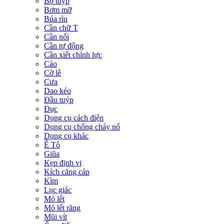
Bộ tuýp
Bơm mỡ
Búa rìu
Cần chữ T
Cần nối
Cần tự động
Cần xiết chỉnh lực
Cảo
Cờ lê
Cưa
Dao kéo
Đầu tuýp
Đục
Dụng cụ cách điện
Dụng cụ chống cháy nổ
Dụng cụ khác
Ê Tô
Giũa
Kẹp định vị
Kích căng cáp
Kìm
Lục giác
Mỏ lết
Mỏ lết răng
Mũi vít