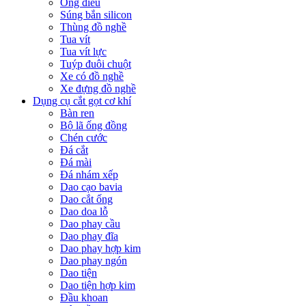
Ống điếu
Súng bắn silicon
Thùng đồ nghề
Tua vít
Tua vít lực
Tuýp đuôi chuột
Xe có đồ nghề
Xe đựng đồ nghề
Dụng cụ cắt gọt cơ khí
Bàn ren
Bộ lã ống đồng
Chén cước
Đá cắt
Đá mài
Đá nhám xếp
Dao cạo bavia
Dao cắt ống
Dao doa lỗ
Dao phay cầu
Dao phay đĩa
Dao phay hợp kim
Dao phay ngón
Dao tiện
Dao tiện hợp kim
Đầu khoan