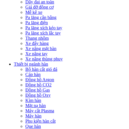
Dây đai an toàn
Giá đỡ động cơ
Mễ kê xe
Pa lăng cân bằng
Pa lăng điện
Pa lăng xích kéo tay
Pa lăng xích lắc tay
Thang nhôm
Xe đẩy hàng
Xe nâng mặt bàn
Xe nâng tay
Xe nâng thùng phuy
Thiết bị ngành hàn
Bộ hàn cắt gió đá
Cáp hàn
Đồng hồ Argon
Đồng hồ CO2
Đồng hồ Gas
Đồng hồ Oxy
Kìm hàn
Mặt nạ hàn
Máy cắt Plasma
Máy hàn
Phụ kiện hàn cắt
Que hàn