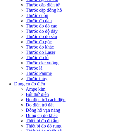
Thước cặp điện tử
Thước cặp đồng hồ
Thước cuộn
Thước đo dầu
Thước đo độ cao
Thước đo độ dày
Thước đo độ sâu
Thước đo góc
Thước đo khác
Thước đo Laser
Thước đo lỗ
Thước eke vuông
Thước lá
Thước Panme
Thước thủy
Dụng cụ đo điện
Ampe kìm
Bút thử điện
Đo điện trở cách điện
Đo điện trở đất
Đồng hồ vạn năng
Dụng cụ đo khác
Thiết bị đo độ ẩm
Thiết bị đo độ rung