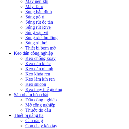
Máy nén khí
Máy Taro
Súng bắn đinh
Súng gõ rỉ
Súng rút ốc tán
Súng rút Rive
Súng vặn vít
Súng xiết bu lông
Súng xịt hơi
Thiết bị bơm mỡ
Keo dán công nghiệp
Keo chống xoay
Keo dán khác
Keo dán nhanh
Keo khóa ren
Keo làm kín ren
Keo silicon
Keo thay thế gioăng
Sản phẩm hóa chất
Dầu công nghiệp
Mỡ công nghiệp
Thước đo dầu
Thiết bị nâng hạ
Cầu nâng
Con chạy kéo tay