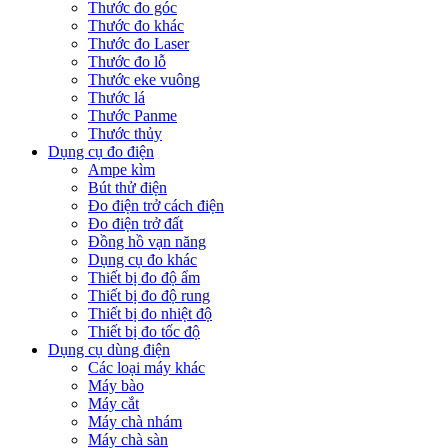
Thước đo góc
Thước đo khác
Thước đo Laser
Thước đo lỗ
Thước eke vuông
Thước lá
Thước Panme
Thước thủy
Dụng cụ đo điện
Ampe kìm
Bút thử điện
Đo điện trở cách điện
Đo điện trở đất
Đồng hồ vạn năng
Dụng cụ đo khác
Thiết bị đo độ ẩm
Thiết bị đo độ rung
Thiết bị đo nhiệt độ
Thiết bị đo tốc độ
Dụng cụ dùng điện
Các loại máy khác
Máy bào
Máy cắt
Máy chà nhám
Máy chà sàn