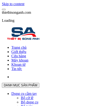
Skip to content
t
h
i
e
t
b
i
s
o
n
g
a
n
h
.
c
o
m
Loading
Trang chủ
Giới thiệu
Cửa hàng
Máy khoan
Khoan từ
Tin tức
DANH MỤC SẢN PHẨM
Dụng cụ cầm tay
Bộ cờ lê
Bộ dụng cụ