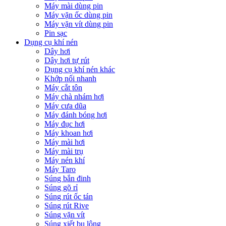
Máy mài dùng pin
Máy vặn ốc dùng pin
Máy vặn vít dùng pin
Pin sạc
Dụng cụ khí nén
Dây hơi
Dây hơi tự rút
Dụng cụ khí nén khác
Khớp nối nhanh
Máy cắt tôn
Máy chà nhám hơi
Máy cưa dũa
Máy đánh bóng hơi
Máy đục hơi
Máy khoan hơi
Máy mài hơi
Máy mài trụ
Máy nén khí
Máy Taro
Súng bắn đinh
Súng gõ rỉ
Súng rút ốc tán
Súng rút Rive
Súng vặn vít
Súng xiết bu lông