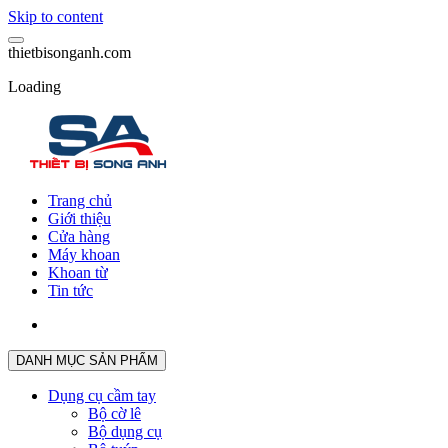
Skip to content
t
h
i
e
t
b
i
s
o
n
g
a
n
h
.
c
o
m
Loading
Trang chủ
Giới thiệu
Cửa hàng
Máy khoan
Khoan từ
Tin tức
DANH MỤC SẢN PHẨM
Dụng cụ cầm tay
Bộ cờ lê
Bộ dụng cụ