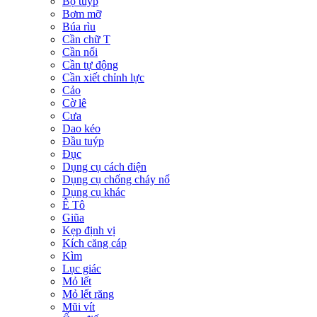
Bộ tuýp
Bơm mỡ
Búa rìu
Cần chữ T
Cần nối
Cần tự động
Cần xiết chỉnh lực
Cảo
Cờ lê
Cưa
Dao kéo
Đầu tuýp
Đục
Dụng cụ cách điện
Dụng cụ chống cháy nổ
Dụng cụ khác
Ê Tô
Giũa
Kẹp định vị
Kích căng cáp
Kìm
Lục giác
Mỏ lết
Mỏ lết răng
Mũi vít