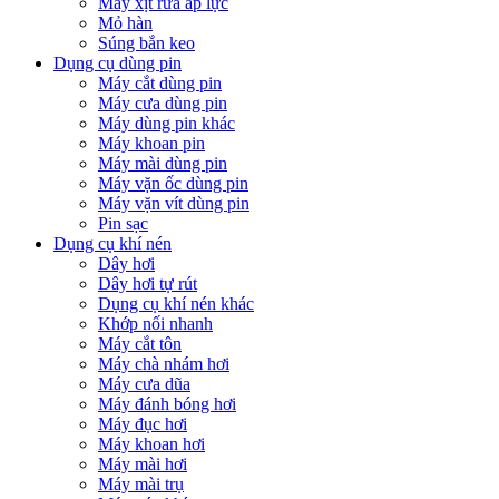
Máy xịt rửa áp lực
Mỏ hàn
Súng bắn keo
Dụng cụ dùng pin
Máy cắt dùng pin
Máy cưa dùng pin
Máy dùng pin khác
Máy khoan pin
Máy mài dùng pin
Máy vặn ốc dùng pin
Máy vặn vít dùng pin
Pin sạc
Dụng cụ khí nén
Dây hơi
Dây hơi tự rút
Dụng cụ khí nén khác
Khớp nối nhanh
Máy cắt tôn
Máy chà nhám hơi
Máy cưa dũa
Máy đánh bóng hơi
Máy đục hơi
Máy khoan hơi
Máy mài hơi
Máy mài trụ