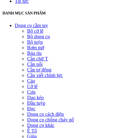
Tin tức
DANH MỤC SẢN PHẨM
Dụng cụ cầm tay
Bộ cờ lê
Bộ dụng cụ
Bộ tuýp
Bơm mỡ
Búa rìu
Cần chữ T
Cần nối
Cần tự động
Cần xiết chỉnh lực
Cảo
Cờ lê
Cưa
Dao kéo
Đầu tuýp
Đục
Dụng cụ cách điện
Dụng cụ chống cháy nổ
Dụng cụ khác
Ê Tô
Giũa