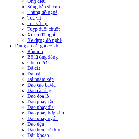
Ống điếu
Súng bắn silicon
Thùng đồ nghề
Tua vít
Tua vít lực
Tuýp đuôi chuột
Xe có đồ nghề
Xe đựng đồ nghề
Dụng cụ cắt gọt cơ khí
Bàn ren
Bộ lã ống đồng
Chén cước
Đá cắt
Đá mài
Đá nhám xếp
Dao cạo bavia
Dao cắt ống
Dao doa lỗ
Dao phay cầu
Dao phay đĩa
Dao phay hợp kim
Dao phay ngón
Dao tiện
Dao tiện hợp kim
Đầu khoan