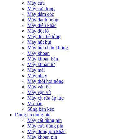
Máy cưa
Máy cưa lọng
Máy đầm cóc
Máy đánh bóng
Máy điêu khắc
Máy đột lỗ
Máy đục bê tông
Máy hút bụi
Máy hút chân không
Máy khoan
Máy khoan bàn
Máy khoan từ
Máy mài
Máy phay
Máy thổi hơi nóng
Máy vặn ốc
Máy vặn vít
Máy xịt rửa áp lực
Mỏ hàn
Súng bắn keo
Dụng cụ dùng pin
Máy cắt dùng pin
Máy cưa dùng pin
Máy dùng pin khác
Máy khoan pin