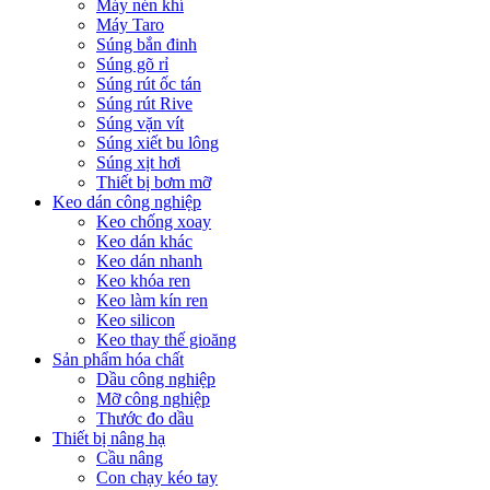
Máy nén khí
Máy Taro
Súng bắn đinh
Súng gõ rỉ
Súng rút ốc tán
Súng rút Rive
Súng vặn vít
Súng xiết bu lông
Súng xịt hơi
Thiết bị bơm mỡ
Keo dán công nghiệp
Keo chống xoay
Keo dán khác
Keo dán nhanh
Keo khóa ren
Keo làm kín ren
Keo silicon
Keo thay thế gioăng
Sản phẩm hóa chất
Dầu công nghiệp
Mỡ công nghiệp
Thước đo dầu
Thiết bị nâng hạ
Cầu nâng
Con chạy kéo tay