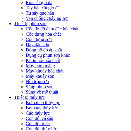
Rùa cắt gió đá
Tay hàn cắt gió đá
Tủ sấy que hàn
Van chống cháy ngược
Thiết bị phun sơn
Cốc đo độ đậm đặc hóa chất
Cốc đựng hóa chất
Cốc đựng sơn
Dây dẫn sơn
Đồng hồ đo áp suất
Dụng cụ phun sơn khác
Khớp nối hóa chất
Máy bơm màng
Máy khuấy hóa chất
Máy khuấy sơn
Nồi trộn sơn
Súng phun sơn
Súng vẽ mỹ thuật
Thiết bị thủy lực
Bơm điện thủy lực
Bơm tay thủy lực
Cảo thủy lực
Con đội cá sấu
Con đội móc
Con đội thủy lực