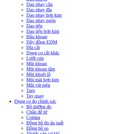
Dao phay cầu
Dao phay đĩa
Dao phay hợp kim
Dao phay ngón
Dao tiện
Dao tiện hợp kim
Đầu khoan
Dây đồng EDM
Đĩa cắt
Dụng cụ cắt khác
Lưỡi cưa
Mũi khoan
Mũi khoan tâm
Mũi khoét lỗ
Mũi mài hợp kim
Mũi vát mép
Taro
Tay quay
Dụng cụ đo chính xác
Bộ dưỡng đo
Chân đế từ
Compa
Đồng hồ đo áp suất
Đồng hồ so
Thước cặp cơ khí