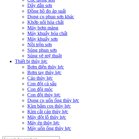
Dây dẫn sơn
Đồng hồ đo áp suất
Dụng cụ phun sơn khác
Khớp nối hóa chất
Máy bơm màng
Máy khuấy hóa chất
Máy khuấy sơn
Nồi trộn sơn
Súng phun sơn
Súng vẽ mỹ thuật
Thiết bị thủy lực
Bơm điện thủy lực
Bơm tay thủy lực
Cảo thủy lực
Con đội cá sấu
Con đội móc
Con đội thủy lực
Dụng cụ uốn ống thủy lực
Kìm bấm cos thủy lực
Kìm cắt cáp thủy lực
Máy đột lỗ thủy lực
Máy ép thủy lực
Máy uốn ống thủy lực