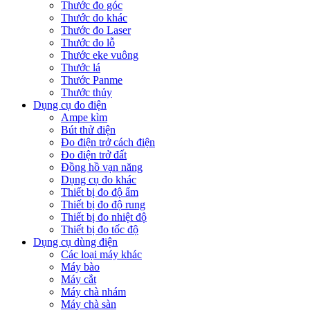
Thước đo góc
Thước đo khác
Thước đo Laser
Thước đo lỗ
Thước eke vuông
Thước lá
Thước Panme
Thước thủy
Dụng cụ đo điện
Ampe kìm
Bút thử điện
Đo điện trở cách điện
Đo điện trở đất
Đồng hồ vạn năng
Dụng cụ đo khác
Thiết bị đo độ ẩm
Thiết bị đo độ rung
Thiết bị đo nhiệt độ
Thiết bị đo tốc độ
Dụng cụ dùng điện
Các loại máy khác
Máy bào
Máy cắt
Máy chà nhám
Máy chà sàn