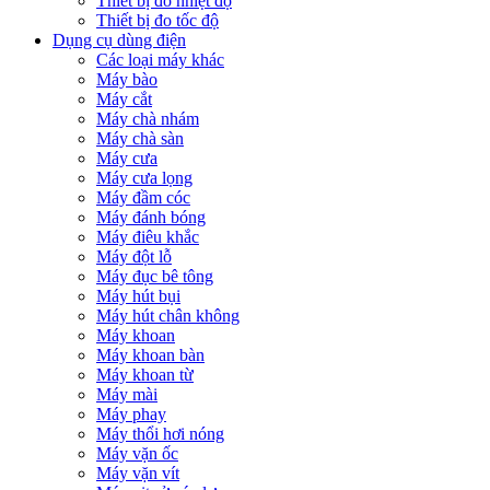
Thiết bị đo nhiệt độ
Thiết bị đo tốc độ
Dụng cụ dùng điện
Các loại máy khác
Máy bào
Máy cắt
Máy chà nhám
Máy chà sàn
Máy cưa
Máy cưa lọng
Máy đầm cóc
Máy đánh bóng
Máy điêu khắc
Máy đột lỗ
Máy đục bê tông
Máy hút bụi
Máy hút chân không
Máy khoan
Máy khoan bàn
Máy khoan từ
Máy mài
Máy phay
Máy thổi hơi nóng
Máy vặn ốc
Máy vặn vít