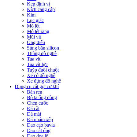
Kẹp định vị
Kích căng cáp
Kìm
Lục giác
Mỏ lết
Mỏ lết răng
Mũi vít
Ống điếu
Súng bắn silicon
Thùng đồ nghề
Tua vít
Tua vít lực
Tuýp đuôi chuột
Xe có đồ nghề
Xe đựng đồ nghề
Dụng cụ cắt gọt cơ khí
Bàn ren
Bộ lã ống đồng
Chén cước
Đá cắt
Đá mài
Đá nhám xếp
Dao cạo bavia
Dao cắt ống
Dao doa lỗ