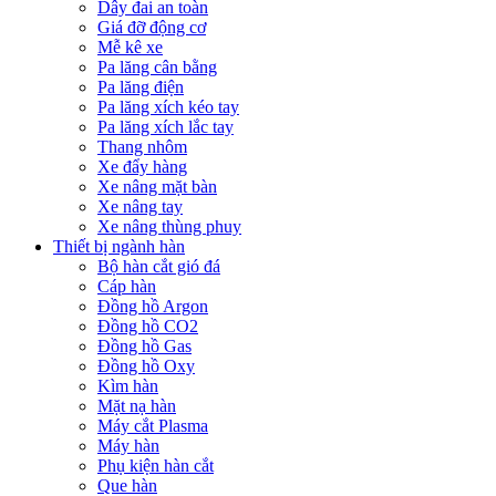
Dây đai an toàn
Giá đỡ động cơ
Mễ kê xe
Pa lăng cân bằng
Pa lăng điện
Pa lăng xích kéo tay
Pa lăng xích lắc tay
Thang nhôm
Xe đẩy hàng
Xe nâng mặt bàn
Xe nâng tay
Xe nâng thùng phuy
Thiết bị ngành hàn
Bộ hàn cắt gió đá
Cáp hàn
Đồng hồ Argon
Đồng hồ CO2
Đồng hồ Gas
Đồng hồ Oxy
Kìm hàn
Mặt nạ hàn
Máy cắt Plasma
Máy hàn
Phụ kiện hàn cắt
Que hàn