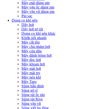
Máy mài dùng pin
Máy vặn ốc dùng pin
Máy vặn vít dùng pin
Pin sạc
Dụng cụ khí nén
Dây hơi
Dây hơi tự rút
Dụng cụ khí nén khác
Khớp nối nhanh
Máy cắt tôn
Máy chà nhám hơi
Máy cưa dũa
Máy đánh bóng hơi
Máy đục hơi
Máy khoan hơi
Máy mài hơi
Máy mài trụ
Máy nén khí
Máy Taro
Súng bắn đinh
Súng gõ rỉ
Súng rút ốc tán
Súng rút Rive
Súng vặn vít
Súng xiết bu lông