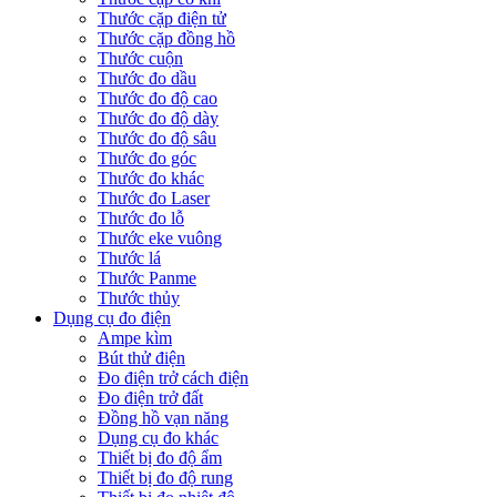
Thước cặp điện tử
Thước cặp đồng hồ
Thước cuộn
Thước đo dầu
Thước đo độ cao
Thước đo độ dày
Thước đo độ sâu
Thước đo góc
Thước đo khác
Thước đo Laser
Thước đo lỗ
Thước eke vuông
Thước lá
Thước Panme
Thước thủy
Dụng cụ đo điện
Ampe kìm
Bút thử điện
Đo điện trở cách điện
Đo điện trở đất
Đồng hồ vạn năng
Dụng cụ đo khác
Thiết bị đo độ ẩm
Thiết bị đo độ rung