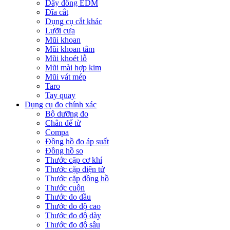
Dây đồng EDM
Đĩa cắt
Dụng cụ cắt khác
Lưỡi cưa
Mũi khoan
Mũi khoan tâm
Mũi khoét lỗ
Mũi mài hợp kim
Mũi vát mép
Taro
Tay quay
Dụng cụ đo chính xác
Bộ dưỡng đo
Chân đế từ
Compa
Đồng hồ đo áp suất
Đồng hồ so
Thước cặp cơ khí
Thước cặp điện tử
Thước cặp đồng hồ
Thước cuộn
Thước đo dầu
Thước đo độ cao
Thước đo độ dày
Thước đo độ sâu