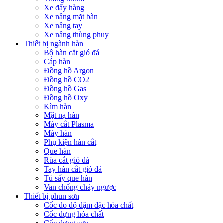
Xe đẩy hàng
Xe nâng mặt bàn
Xe nâng tay
Xe nâng thùng phuy
Thiết bị ngành hàn
Bộ hàn cắt gió đá
Cáp hàn
Đồng hồ Argon
Đồng hồ CO2
Đồng hồ Gas
Đồng hồ Oxy
Kìm hàn
Mặt nạ hàn
Máy cắt Plasma
Máy hàn
Phụ kiện hàn cắt
Que hàn
Rùa cắt gió đá
Tay hàn cắt gió đá
Tủ sấy que hàn
Van chống cháy ngược
Thiết bị phun sơn
Cốc đo độ đậm đặc hóa chất
Cốc đựng hóa chất
Cốc đựng sơn