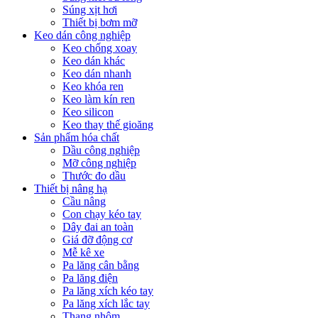
Súng xịt hơi
Thiết bị bơm mỡ
Keo dán công nghiệp
Keo chống xoay
Keo dán khác
Keo dán nhanh
Keo khóa ren
Keo làm kín ren
Keo silicon
Keo thay thế gioăng
Sản phẩm hóa chất
Dầu công nghiệp
Mỡ công nghiệp
Thước đo dầu
Thiết bị nâng hạ
Cầu nâng
Con chạy kéo tay
Dây đai an toàn
Giá đỡ động cơ
Mễ kê xe
Pa lăng cân bằng
Pa lăng điện
Pa lăng xích kéo tay
Pa lăng xích lắc tay
Thang nhôm