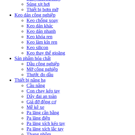
Súng xịt hơi
Thiết bị bơm mỡ
Keo dán công nghiệp
Keo chống xoay
Keo dán khác
Keo dán nhanh
Keo khóa ren
Keo làm kín ren
Keo silicon
Keo thay thế gioăng
Sản phẩm hóa chất
Dầu công nghiệp
Mỡ công nghiệp
Thước đo dầu
Thiết bị nâng hạ
Cầu nâng
Con chạy kéo tay
Dây đai an toàn
Giá đỡ động cơ
Mễ kê xe
Pa lăng cân bằng
Pa lăng điện
Pa lăng xích kéo tay
Pa lăng xích lắc tay
Thang nhôm