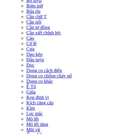
Bộ tuýp
Bơm mỡ
Búa rìu
Cần chữ T
Cần nối
Cần tự động
Cần xiết chỉnh lực
Cảo
Cờ lê
Cưa
Dao kéo
Đầu tuýp
Đục
Dụng cụ cách điện
Dụng cụ chống cháy nổ
Dụng cụ khác
Ê Tô
Giũa
Kẹp định vị
Kích căng cáp
Kìm
Lục giác
Mỏ lết
Mỏ lết răng
Mũi vít