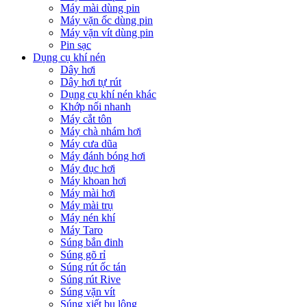
Máy mài dùng pin
Máy vặn ốc dùng pin
Máy vặn vít dùng pin
Pin sạc
Dụng cụ khí nén
Dây hơi
Dây hơi tự rút
Dụng cụ khí nén khác
Khớp nối nhanh
Máy cắt tôn
Máy chà nhám hơi
Máy cưa dũa
Máy đánh bóng hơi
Máy đục hơi
Máy khoan hơi
Máy mài hơi
Máy mài trụ
Máy nén khí
Máy Taro
Súng bắn đinh
Súng gõ rỉ
Súng rút ốc tán
Súng rút Rive
Súng vặn vít
Súng xiết bu lông