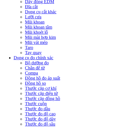
Dây đồng EDM
Đĩa cắt
Dụng cụ cắt khác
Lưỡi cưa
Mũi khoan
Mũi khoan tâm
Mũi khoét lỗ
Mũi mài hợp kim
Mũi vát mép
Taro
Tay quay
Dụng cụ đo chính xác
Bộ dưỡng đo
Chân đế từ
Compa
Đồng hồ đo áp suất
Đồng hồ so
Thước cặp cơ khí
Thước cặp điện tử
Thước cặp đồng hồ
Thước cuộn
Thước đo dầu
Thước đo độ cao
Thước đo độ dày
Thước đo độ sâu