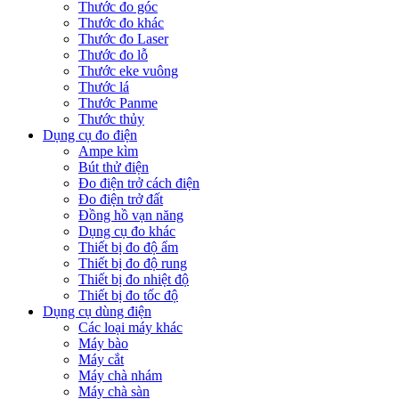
Thước đo góc
Thước đo khác
Thước đo Laser
Thước đo lỗ
Thước eke vuông
Thước lá
Thước Panme
Thước thủy
Dụng cụ đo điện
Ampe kìm
Bút thử điện
Đo điện trở cách điện
Đo điện trở đất
Đồng hồ vạn năng
Dụng cụ đo khác
Thiết bị đo độ ẩm
Thiết bị đo độ rung
Thiết bị đo nhiệt độ
Thiết bị đo tốc độ
Dụng cụ dùng điện
Các loại máy khác
Máy bào
Máy cắt
Máy chà nhám
Máy chà sàn