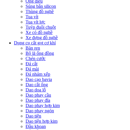
Ống điếu
Súng bắn silicon
Thùng đồ nghề
Tua vít
Tua vít lực
Tuýp đuôi chuột
Xe có đồ nghề
Xe đựng đồ nghề
Dụng cụ cắt gọt cơ khí
Bàn ren
Bộ lã ống đồng
Chén cước
Đá cắt
Đá mài
Đá nhám xếp
Dao cạo bavia
Dao cắt ống
Dao doa lỗ
Dao phay cầu
Dao phay đĩa
Dao phay hợp kim
Dao phay ngón
Dao tiện
Dao tiện hợp kim
Đầu khoan