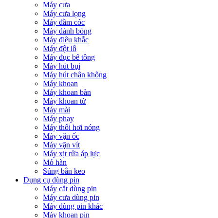
Máy cưa
Máy cưa lọng
Máy đầm cóc
Máy đánh bóng
Máy điêu khắc
Máy đột lỗ
Máy đục bê tông
Máy hút bụi
Máy hút chân không
Máy khoan
Máy khoan bàn
Máy khoan từ
Máy mài
Máy phay
Máy thổi hơi nóng
Máy vặn ốc
Máy vặn vít
Máy xịt rửa áp lực
Mỏ hàn
Súng bắn keo
Dụng cụ dùng pin
Máy cắt dùng pin
Máy cưa dùng pin
Máy dùng pin khác
Máy khoan pin