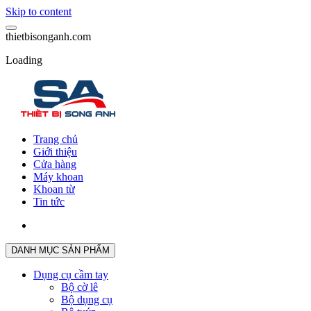
Skip to content
t
h
i
e
t
b
i
s
o
n
g
a
n
h
.
c
o
m
Loading
Trang chủ
Giới thiệu
Cửa hàng
Máy khoan
Khoan từ
Tin tức
DANH MỤC SẢN PHẨM
Dụng cụ cầm tay
Bộ cờ lê
Bộ dụng cụ