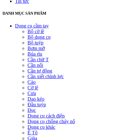
Tin tức
DANH MỤC SẢN PHẨM
Dụng cụ cầm tay
Bộ cờ lê
Bộ dụng cụ
Bộ tuýp
Bơm mỡ
Búa rìu
Cần chữ T
Cần nối
Cần tự động
Cần xiết chỉnh lực
Cảo
Cờ lê
Cưa
Dao kéo
Đầu tuýp
Đục
Dụng cụ cách điện
Dụng cụ chống cháy nổ
Dụng cụ khác
Ê Tô
Giũa