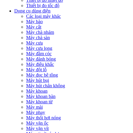
Thiết bị đo nhiệt độ
Thiết bị đo tốc độ
Dụng cụ dùng điện
Các loại máy khác
Máy bào
Máy cắt
Máy chà nhám
Máy chà sàn
Máy cưa
Máy cưa lọng
Máy đầm cóc
Máy đánh bóng
Máy điêu khắc
Máy đột lỗ
Máy đục bê tông
Máy hút bụi
Máy hút chân không
Máy khoan
Máy khoan bàn
Máy khoan từ
Máy mài
Máy phay
Máy thổi hơi nóng
Máy vặn ốc
Máy vặn vít