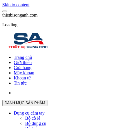
Skip to content
t
h
i
e
t
b
i
s
o
n
g
a
n
h
.
c
o
m
Loading
Trang chủ
Giới thiệu
Cửa hàng
Máy khoan
Khoan từ
Tin tức
DANH MỤC SẢN PHẨM
Dụng cụ cầm tay
Bộ cờ lê
Bộ dụng cụ