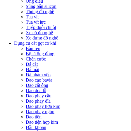
Ống điếu
Súng bắn silicon
Thùng đồ nghề
Tua vít
Tua vít lực
Tuýp đuôi chuột
Xe có đồ nghề
Xe đựng đồ nghề
Dụng cụ cắt gọt cơ khí
Bàn ren
Bộ lã ống đồng
Chén cước
Đá cắt
Đá mài
Đá nhám xếp
Dao cạo bavia
Dao cắt ống
Dao doa lỗ
Dao phay cầu
Dao phay đĩa
Dao phay hợp kim
Dao phay ngón
Dao tiện
Dao tiện hợp kim
Đầu khoan