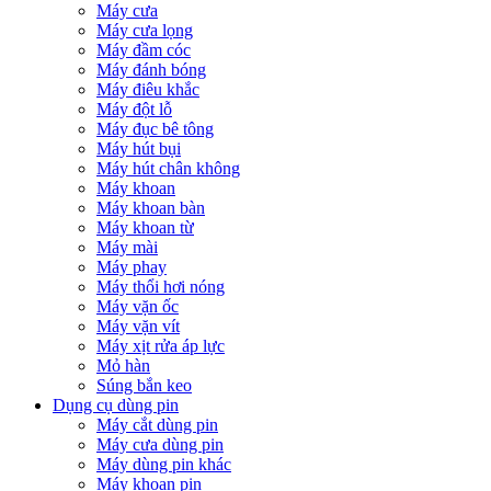
Máy cưa
Máy cưa lọng
Máy đầm cóc
Máy đánh bóng
Máy điêu khắc
Máy đột lỗ
Máy đục bê tông
Máy hút bụi
Máy hút chân không
Máy khoan
Máy khoan bàn
Máy khoan từ
Máy mài
Máy phay
Máy thổi hơi nóng
Máy vặn ốc
Máy vặn vít
Máy xịt rửa áp lực
Mỏ hàn
Súng bắn keo
Dụng cụ dùng pin
Máy cắt dùng pin
Máy cưa dùng pin
Máy dùng pin khác
Máy khoan pin