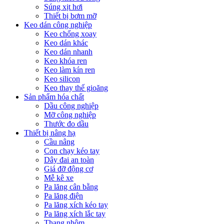
Súng xịt hơi
Thiết bị bơm mỡ
Keo dán công nghiệp
Keo chống xoay
Keo dán khác
Keo dán nhanh
Keo khóa ren
Keo làm kín ren
Keo silicon
Keo thay thế gioăng
Sản phẩm hóa chất
Dầu công nghiệp
Mỡ công nghiệp
Thước đo dầu
Thiết bị nâng hạ
Cầu nâng
Con chạy kéo tay
Dây đai an toàn
Giá đỡ động cơ
Mễ kê xe
Pa lăng cân bằng
Pa lăng điện
Pa lăng xích kéo tay
Pa lăng xích lắc tay
Thang nhôm