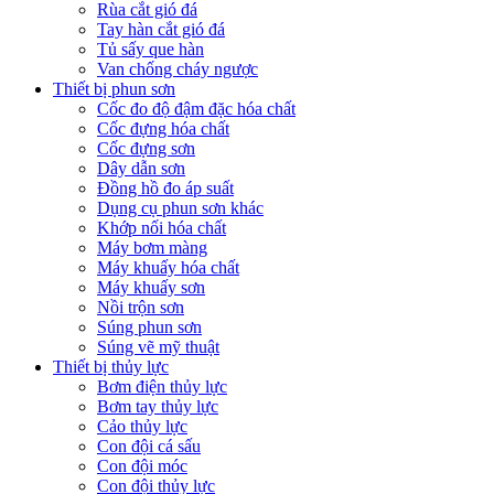
Rùa cắt gió đá
Tay hàn cắt gió đá
Tủ sấy que hàn
Van chống cháy ngược
Thiết bị phun sơn
Cốc đo độ đậm đặc hóa chất
Cốc đựng hóa chất
Cốc đựng sơn
Dây dẫn sơn
Đồng hồ đo áp suất
Dụng cụ phun sơn khác
Khớp nối hóa chất
Máy bơm màng
Máy khuấy hóa chất
Máy khuấy sơn
Nồi trộn sơn
Súng phun sơn
Súng vẽ mỹ thuật
Thiết bị thủy lực
Bơm điện thủy lực
Bơm tay thủy lực
Cảo thủy lực
Con đội cá sấu
Con đội móc
Con đội thủy lực