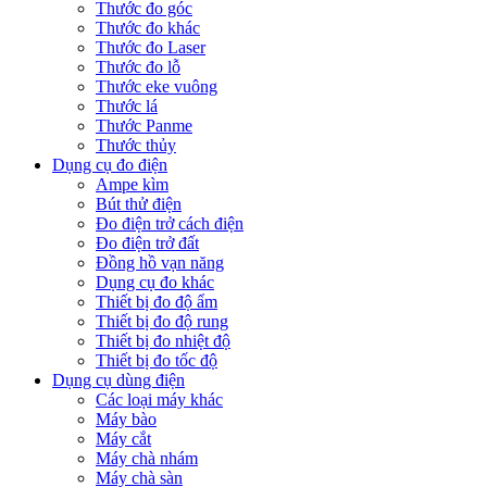
Thước đo góc
Thước đo khác
Thước đo Laser
Thước đo lỗ
Thước eke vuông
Thước lá
Thước Panme
Thước thủy
Dụng cụ đo điện
Ampe kìm
Bút thử điện
Đo điện trở cách điện
Đo điện trở đất
Đồng hồ vạn năng
Dụng cụ đo khác
Thiết bị đo độ ẩm
Thiết bị đo độ rung
Thiết bị đo nhiệt độ
Thiết bị đo tốc độ
Dụng cụ dùng điện
Các loại máy khác
Máy bào
Máy cắt
Máy chà nhám
Máy chà sàn