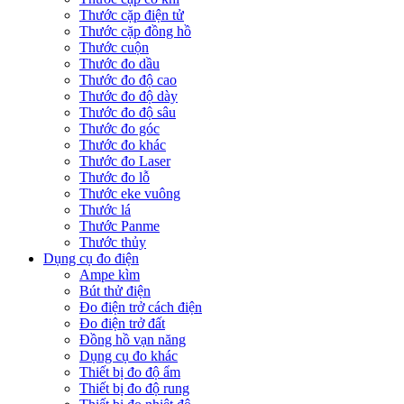
Thước cặp điện tử
Thước cặp đồng hồ
Thước cuộn
Thước đo dầu
Thước đo độ cao
Thước đo độ dày
Thước đo độ sâu
Thước đo góc
Thước đo khác
Thước đo Laser
Thước đo lỗ
Thước eke vuông
Thước lá
Thước Panme
Thước thủy
Dụng cụ đo điện
Ampe kìm
Bút thử điện
Đo điện trở cách điện
Đo điện trở đất
Đồng hồ vạn năng
Dụng cụ đo khác
Thiết bị đo độ ẩm
Thiết bị đo độ rung