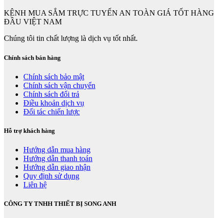
KÊNH MUA SẮM TRỰC TUYẾN AN TOÀN GIÁ TỐT HÀNG
ĐẦU VIỆT NAM
Chúng tôi tin chất lượng là dịch vụ tốt nhất.
Chính sách bán hàng
Chính sách bảo mật
Chính sách vận chuyển
Chính sách đổi trả
Điều khoản dịch vụ
Đối tác chiến lược
Hỗ trợ khách hàng
Hướng dẫn mua hàng
Hướng dẫn thanh toán
Hướng dẫn giao nhận
Quy định sử dụng
Liên hệ
CÔNG TY TNHH THIẾT BỊ SONG ANH