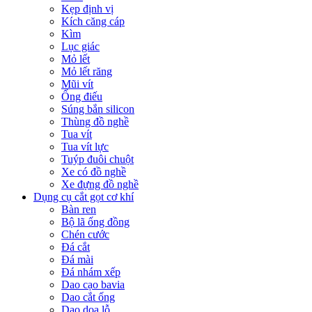
Kẹp định vị
Kích căng cáp
Kìm
Lục giác
Mỏ lết
Mỏ lết răng
Mũi vít
Ống điếu
Súng bắn silicon
Thùng đồ nghề
Tua vít
Tua vít lực
Tuýp đuôi chuột
Xe có đồ nghề
Xe đựng đồ nghề
Dụng cụ cắt gọt cơ khí
Bàn ren
Bộ lã ống đồng
Chén cước
Đá cắt
Đá mài
Đá nhám xếp
Dao cạo bavia
Dao cắt ống
Dao doa lỗ