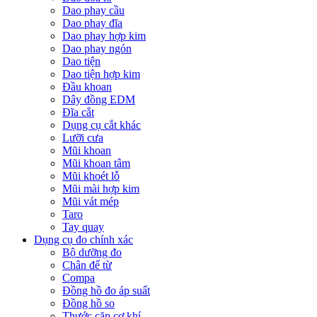
Dao phay cầu
Dao phay đĩa
Dao phay hợp kim
Dao phay ngón
Dao tiện
Dao tiện hợp kim
Đầu khoan
Dây đồng EDM
Đĩa cắt
Dụng cụ cắt khác
Lưỡi cưa
Mũi khoan
Mũi khoan tâm
Mũi khoét lỗ
Mũi mài hợp kim
Mũi vát mép
Taro
Tay quay
Dụng cụ đo chính xác
Bộ dưỡng đo
Chân đế từ
Compa
Đồng hồ đo áp suất
Đồng hồ so
Thước cặp cơ khí