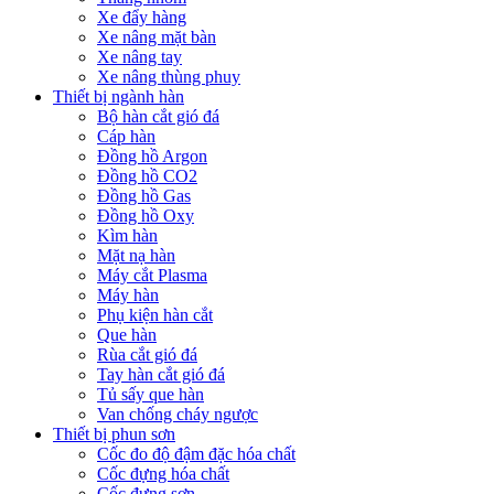
Xe đẩy hàng
Xe nâng mặt bàn
Xe nâng tay
Xe nâng thùng phuy
Thiết bị ngành hàn
Bộ hàn cắt gió đá
Cáp hàn
Đồng hồ Argon
Đồng hồ CO2
Đồng hồ Gas
Đồng hồ Oxy
Kìm hàn
Mặt nạ hàn
Máy cắt Plasma
Máy hàn
Phụ kiện hàn cắt
Que hàn
Rùa cắt gió đá
Tay hàn cắt gió đá
Tủ sấy que hàn
Van chống cháy ngược
Thiết bị phun sơn
Cốc đo độ đậm đặc hóa chất
Cốc đựng hóa chất
Cốc đựng sơn