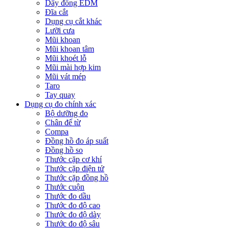
Dây đồng EDM
Đĩa cắt
Dụng cụ cắt khác
Lưỡi cưa
Mũi khoan
Mũi khoan tâm
Mũi khoét lỗ
Mũi mài hợp kim
Mũi vát mép
Taro
Tay quay
Dụng cụ đo chính xác
Bộ dưỡng đo
Chân đế từ
Compa
Đồng hồ đo áp suất
Đồng hồ so
Thước cặp cơ khí
Thước cặp điện tử
Thước cặp đồng hồ
Thước cuộn
Thước đo dầu
Thước đo độ cao
Thước đo độ dày
Thước đo độ sâu