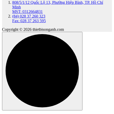
808/5/1/12 Quốc Lộ 13, Phường Hiệp Bình, TP. Hồ Chí
Minh
MST: 0312664831
(84) 028 37 260 323
Fax: 028 37 263 595
Copyright © 2026 thietbisonganh.com