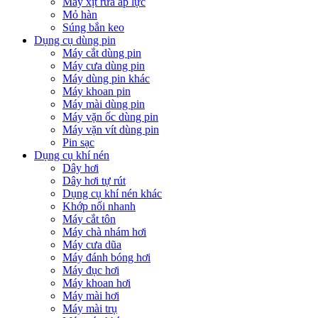
Máy xịt rửa áp lực
Mỏ hàn
Súng bắn keo
Dụng cụ dùng pin
Máy cắt dùng pin
Máy cưa dùng pin
Máy dùng pin khác
Máy khoan pin
Máy mài dùng pin
Máy vặn ốc dùng pin
Máy vặn vít dùng pin
Pin sạc
Dụng cụ khí nén
Dây hơi
Dây hơi tự rút
Dụng cụ khí nén khác
Khớp nối nhanh
Máy cắt tôn
Máy chà nhám hơi
Máy cưa dũa
Máy đánh bóng hơi
Máy đục hơi
Máy khoan hơi
Máy mài hơi
Máy mài trụ