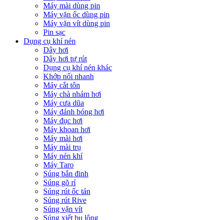
Máy mài dùng pin
Máy vặn ốc dùng pin
Máy vặn vít dùng pin
Pin sạc
Dụng cụ khí nén
Dây hơi
Dây hơi tự rút
Dụng cụ khí nén khác
Khớp nối nhanh
Máy cắt tôn
Máy chà nhám hơi
Máy cưa dũa
Máy đánh bóng hơi
Máy đục hơi
Máy khoan hơi
Máy mài hơi
Máy mài trụ
Máy nén khí
Máy Taro
Súng bắn đinh
Súng gõ rỉ
Súng rút ốc tán
Súng rút Rive
Súng vặn vít
Súng xiết bu lông