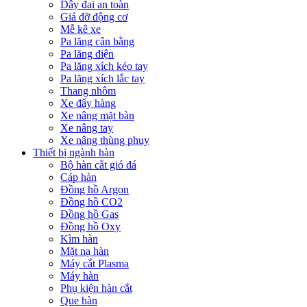
Dây đai an toàn
Giá đỡ động cơ
Mễ kê xe
Pa lăng cân bằng
Pa lăng điện
Pa lăng xích kéo tay
Pa lăng xích lắc tay
Thang nhôm
Xe đẩy hàng
Xe nâng mặt bàn
Xe nâng tay
Xe nâng thùng phuy
Thiết bị ngành hàn
Bộ hàn cắt gió đá
Cáp hàn
Đồng hồ Argon
Đồng hồ CO2
Đồng hồ Gas
Đồng hồ Oxy
Kìm hàn
Mặt nạ hàn
Máy cắt Plasma
Máy hàn
Phụ kiện hàn cắt
Que hàn