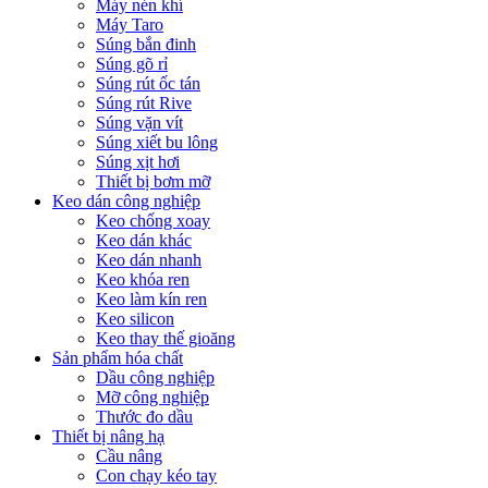
Máy nén khí
Máy Taro
Súng bắn đinh
Súng gõ rỉ
Súng rút ốc tán
Súng rút Rive
Súng vặn vít
Súng xiết bu lông
Súng xịt hơi
Thiết bị bơm mỡ
Keo dán công nghiệp
Keo chống xoay
Keo dán khác
Keo dán nhanh
Keo khóa ren
Keo làm kín ren
Keo silicon
Keo thay thế gioăng
Sản phẩm hóa chất
Dầu công nghiệp
Mỡ công nghiệp
Thước đo dầu
Thiết bị nâng hạ
Cầu nâng
Con chạy kéo tay