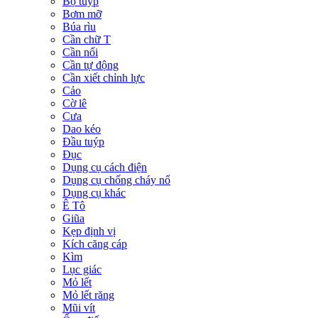
Bộ tuýp
Bơm mỡ
Búa rìu
Cần chữ T
Cần nối
Cần tự động
Cần xiết chỉnh lực
Cảo
Cờ lê
Cưa
Dao kéo
Đầu tuýp
Đục
Dụng cụ cách điện
Dụng cụ chống cháy nổ
Dụng cụ khác
Ê Tô
Giũa
Kẹp định vị
Kích căng cáp
Kìm
Lục giác
Mỏ lết
Mỏ lết răng
Mũi vít