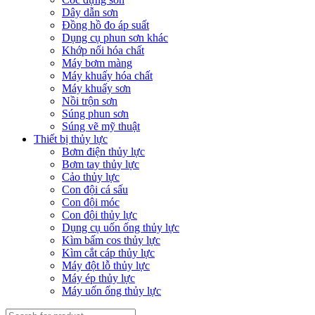
Dây dẫn sơn
Đồng hồ đo áp suất
Dụng cụ phun sơn khác
Khớp nối hóa chất
Máy bơm màng
Máy khuấy hóa chất
Máy khuấy sơn
Nồi trộn sơn
Súng phun sơn
Súng vẽ mỹ thuật
Thiết bị thủy lực
Bơm điện thủy lực
Bơm tay thủy lực
Cảo thủy lực
Con đội cá sấu
Con đội móc
Con đội thủy lực
Dụng cụ uốn ống thủy lực
Kìm bấm cos thủy lực
Kìm cắt cáp thủy lực
Máy đột lỗ thủy lực
Máy ép thủy lực
Máy uốn ống thủy lực