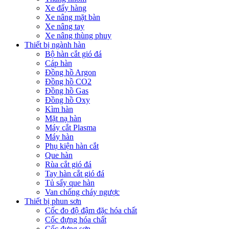
Xe đẩy hàng
Xe nâng mặt bàn
Xe nâng tay
Xe nâng thùng phuy
Thiết bị ngành hàn
Bộ hàn cắt gió đá
Cáp hàn
Đồng hồ Argon
Đồng hồ CO2
Đồng hồ Gas
Đồng hồ Oxy
Kìm hàn
Mặt nạ hàn
Máy cắt Plasma
Máy hàn
Phụ kiện hàn cắt
Que hàn
Rùa cắt gió đá
Tay hàn cắt gió đá
Tủ sấy que hàn
Van chống cháy ngược
Thiết bị phun sơn
Cốc đo độ đậm đặc hóa chất
Cốc đựng hóa chất
Cốc đựng sơn