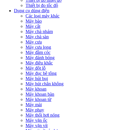
Thiết bị đo nhiệt độ
Thiết bị đo tốc độ
Dụng cụ dùng điện
Các loại máy khác
Máy bào
Máy cắt
Máy chà nhám
Máy chà sàn
Máy cưa
Máy cưa lọng
Máy đầm cóc
Máy đánh bóng
Máy điêu khắc
Máy đột lỗ
Máy đục bê tông
Máy hút bụi
Máy hút chân không
Máy khoan
Máy khoan bàn
Máy khoan từ
Máy mài
Máy phay
Máy thổi hơi nóng
Máy vặn ốc
Máy vặn vít