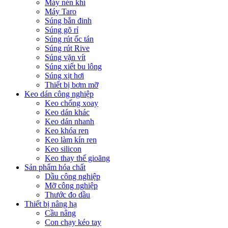
Máy nén khí
Máy Taro
Súng bắn đinh
Súng gõ rỉ
Súng rút ốc tán
Súng rút Rive
Súng vặn vít
Súng xiết bu lông
Súng xịt hơi
Thiết bị bơm mỡ
Keo dán công nghiệp
Keo chống xoay
Keo dán khác
Keo dán nhanh
Keo khóa ren
Keo làm kín ren
Keo silicon
Keo thay thế gioăng
Sản phẩm hóa chất
Dầu công nghiệp
Mỡ công nghiệp
Thước đo dầu
Thiết bị nâng hạ
Cầu nâng
Con chạy kéo tay