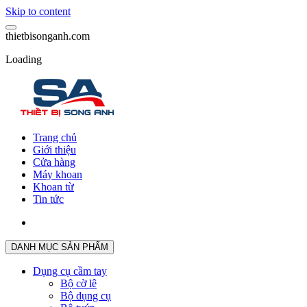
Skip to content
t
h
i
e
t
b
i
s
o
n
g
a
n
h
.
c
o
m
Loading
Trang chủ
Giới thiệu
Cửa hàng
Máy khoan
Khoan từ
Tin tức
DANH MỤC SẢN PHẨM
Dụng cụ cầm tay
Bộ cờ lê
Bộ dụng cụ