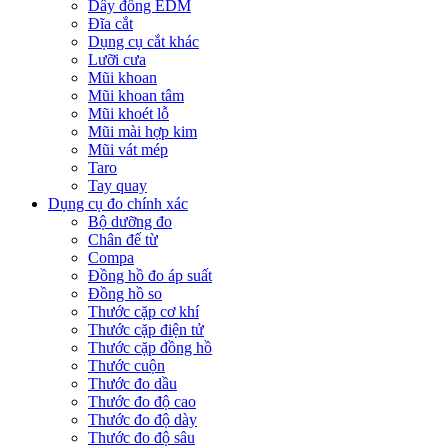
Dây đồng EDM
Đĩa cắt
Dụng cụ cắt khác
Lưỡi cưa
Mũi khoan
Mũi khoan tâm
Mũi khoét lỗ
Mũi mài hợp kim
Mũi vát mép
Taro
Tay quay
Dụng cụ đo chính xác
Bộ dưỡng đo
Chân đế từ
Compa
Đồng hồ đo áp suất
Đồng hồ so
Thước cặp cơ khí
Thước cặp điện tử
Thước cặp đồng hồ
Thước cuộn
Thước đo dầu
Thước đo độ cao
Thước đo độ dày
Thước đo độ sâu