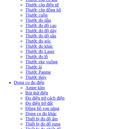
Thước cặp điện tử
Thước cặp đồng hồ
Thước cuộn
Thước đo dầu
Thước đo độ cao
Thước đo độ dày
Thước đo độ sâu
Thước đo góc
Thước đo khác
Thước đo Laser
Thước đo lỗ
Thước eke vuông
Thước lá
Thước Panme
Thước thủy
Dụng cụ đo điện
Ampe kìm
Bút thử điện
Đo điện trở cách điện
Đo điện trở đất
Đồng hồ vạn năng
Dụng cụ đo khác
Thiết bị đo độ ẩm
Thiết bị đo độ rung