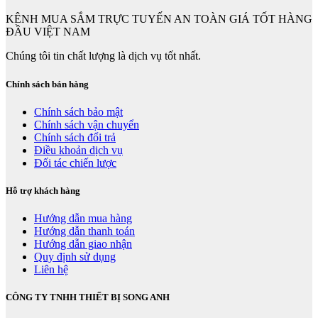
KÊNH MUA SẮM TRỰC TUYẾN AN TOÀN GIÁ TỐT HÀNG
ĐẦU VIỆT NAM
Chúng tôi tin chất lượng là dịch vụ tốt nhất.
Chính sách bán hàng
Chính sách bảo mật
Chính sách vận chuyển
Chính sách đổi trả
Điều khoản dịch vụ
Đối tác chiến lược
Hỗ trợ khách hàng
Hướng dẫn mua hàng
Hướng dẫn thanh toán
Hướng dẫn giao nhận
Quy định sử dụng
Liên hệ
CÔNG TY TNHH THIẾT BỊ SONG ANH