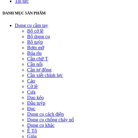
Tin tức
DANH MỤC SẢN PHẨM
Dụng cụ cầm tay
Bộ cờ lê
Bộ dụng cụ
Bộ tuýp
Bơm mỡ
Búa rìu
Cần chữ T
Cần nối
Cần tự động
Cần xiết chỉnh lực
Cảo
Cờ lê
Cưa
Dao kéo
Đầu tuýp
Đục
Dụng cụ cách điện
Dụng cụ chống cháy nổ
Dụng cụ khác
Ê Tô
Giũa