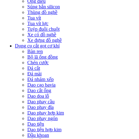
Ống điếu
Súng bắn silicon
Thùng đồ nghề
Tua vít
Tua vít lực
Tuýp đuôi chuột
Xe có đồ nghề
Xe đựng đồ nghề
Dụng cụ cắt gọt cơ khí
Bàn ren
Bộ lã ống đồng
Chén cước
Đá cắt
Đá mài
Đá nhám xếp
Dao cạo bavia
Dao cắt ống
Dao doa lỗ
Dao phay cầu
Dao phay đĩa
Dao phay hợp kim
Dao phay ngón
Dao tiện
Dao tiện hợp kim
Đầu khoan