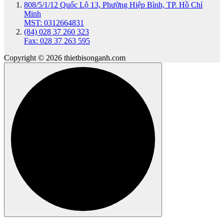
808/5/1/12 Quốc Lộ 13, Phường Hiệp Bình, TP. Hồ Chí
Minh
MST: 0312664831
(84) 028 37 260 323
Fax: 028 37 263 595
Copyright © 2026 thietbisonganh.com