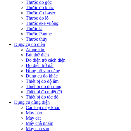
Thước đo góc
Thước đo khác
Thước đo Laser
Thước đo lỗ
Thước eke vuông
Thước lá
Thước Panme
Thước thủy
Dụng cụ đo điện
Ampe kìm
Bút thử điện
Đo điện trở cách điện
Đo điện trở đất
Đồng hồ vạn năng
Dụng cụ đo khác
Thiết bị đo độ ẩm
Thiết bị đo độ rung
Thiết bị đo nhiệt độ
Thiết bị đo tốc độ
Dụng cụ dùng điện
Các loại máy khác
Máy bào
Máy cắt
Máy chà nhám
Máy chà sàn