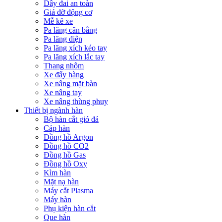
Dây đai an toàn
Giá đỡ động cơ
Mễ kê xe
Pa lăng cân bằng
Pa lăng điện
Pa lăng xích kéo tay
Pa lăng xích lắc tay
Thang nhôm
Xe đẩy hàng
Xe nâng mặt bàn
Xe nâng tay
Xe nâng thùng phuy
Thiết bị ngành hàn
Bộ hàn cắt gió đá
Cáp hàn
Đồng hồ Argon
Đồng hồ CO2
Đồng hồ Gas
Đồng hồ Oxy
Kìm hàn
Mặt nạ hàn
Máy cắt Plasma
Máy hàn
Phụ kiện hàn cắt
Que hàn