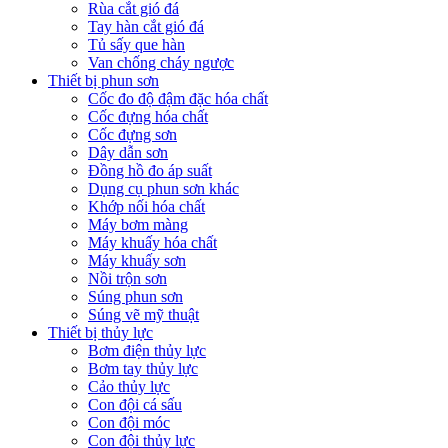
Rùa cắt gió đá
Tay hàn cắt gió đá
Tủ sấy que hàn
Van chống cháy ngược
Thiết bị phun sơn
Cốc đo độ đậm đặc hóa chất
Cốc đựng hóa chất
Cốc đựng sơn
Dây dẫn sơn
Đồng hồ đo áp suất
Dụng cụ phun sơn khác
Khớp nối hóa chất
Máy bơm màng
Máy khuấy hóa chất
Máy khuấy sơn
Nồi trộn sơn
Súng phun sơn
Súng vẽ mỹ thuật
Thiết bị thủy lực
Bơm điện thủy lực
Bơm tay thủy lực
Cảo thủy lực
Con đội cá sấu
Con đội móc
Con đội thủy lực