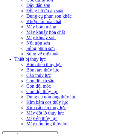
Dây dẫn sơn
Đồng hồ đo áp suất
Dụng cụ phun sơn khác
Khớp nối hóa chất
Máy bơm màng
Máy khuấy hóa chất
Máy khuấy sơn
Nồi trộn sơn
Súng phun sơn
Súng vẽ mỹ thuật
Thiết bị thủy lực
Bơm điện thủy lực
Bơm tay thủy lực
Cảo thủy lực
Con đội cá sấu
Con đội móc
Con đội thủy lực
Dụng cụ uốn ống thủy lực
Kìm bấm cos thủy lực
Kìm cắt cáp thủy lực
Máy đột lỗ thủy lực
Máy ép thủy lực
Máy uốn ống thủy lực