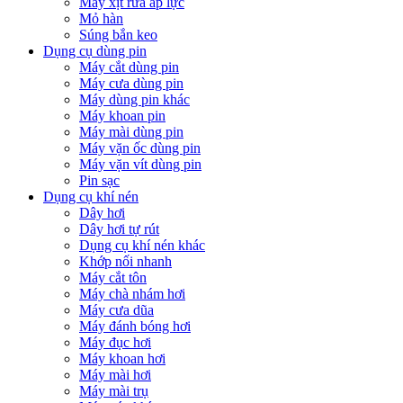
Máy xịt rửa áp lực
Mỏ hàn
Súng bắn keo
Dụng cụ dùng pin
Máy cắt dùng pin
Máy cưa dùng pin
Máy dùng pin khác
Máy khoan pin
Máy mài dùng pin
Máy vặn ốc dùng pin
Máy vặn vít dùng pin
Pin sạc
Dụng cụ khí nén
Dây hơi
Dây hơi tự rút
Dụng cụ khí nén khác
Khớp nối nhanh
Máy cắt tôn
Máy chà nhám hơi
Máy cưa dũa
Máy đánh bóng hơi
Máy đục hơi
Máy khoan hơi
Máy mài hơi
Máy mài trụ