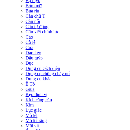
Bộ tuýp
Bơm mỡ
Búa rìu
Cần chữ T
Cần nối
Cần tự động
Cần xiết chỉnh lực
Cảo
Cờ lê
Cưa
Dao kéo
Đầu tuýp
Đục
Dụng cụ cách điện
Dụng cụ chống cháy nổ
Dụng cụ khác
Ê Tô
Giũa
Kẹp định vị
Kích căng cáp
Kìm
Lục giác
Mỏ lết
Mỏ lết răng
Mũi vít