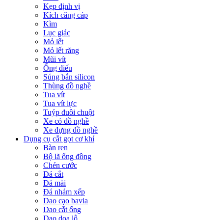
Kẹp định vị
Kích căng cáp
Kìm
Lục giác
Mỏ lết
Mỏ lết răng
Mũi vít
Ống điếu
Súng bắn silicon
Thùng đồ nghề
Tua vít
Tua vít lực
Tuýp đuôi chuột
Xe có đồ nghề
Xe đựng đồ nghề
Dụng cụ cắt gọt cơ khí
Bàn ren
Bộ lã ống đồng
Chén cước
Đá cắt
Đá mài
Đá nhám xếp
Dao cạo bavia
Dao cắt ống
Dao doa lỗ