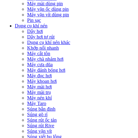
Máy mài dùng pin
Máy vặn ốc dùng pin
Máy vặn vít dùng pin
Pin sạc
Dụng cụ khí nén
Dây hơi
Dây hơi tự rút
Dụng cụ khí nén khác
Khớp nối nhanh
Máy cắt tôn
Máy chà nhám hơi
Máy cưa dũa
Máy đánh bóng hơi
Máy đục hơi
Máy khoan hơi
Máy mài hơi
Máy mài trụ
Máy nén khí
Máy Taro
Súng bắn đinh
Súng gõ rỉ
Súng rút ốc tán
Súng rút Rive
Súng vặn vít
Súng xiết bu lông