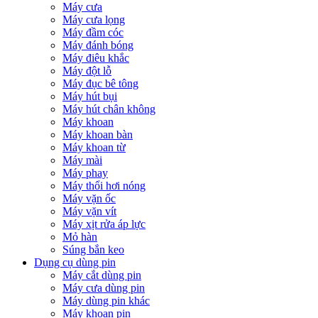
Máy cưa
Máy cưa lọng
Máy đầm cóc
Máy đánh bóng
Máy điêu khắc
Máy đột lỗ
Máy đục bê tông
Máy hút bụi
Máy hút chân không
Máy khoan
Máy khoan bàn
Máy khoan từ
Máy mài
Máy phay
Máy thổi hơi nóng
Máy vặn ốc
Máy vặn vít
Máy xịt rửa áp lực
Mỏ hàn
Súng bắn keo
Dụng cụ dùng pin
Máy cắt dùng pin
Máy cưa dùng pin
Máy dùng pin khác
Máy khoan pin