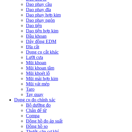
Dao phay cầu
Dao phay đĩa
Dao phay hợp kim
Dao phay ngón
Dao tiện
Dao tiện hợp kim
Đầu khoan
Dây đồng EDM
Đĩa cắt
Dụng cụ cắt khác
Lưỡi cưa
Mũi khoan
Mũi khoan tâm
Mũi khoét lỗ
Mũi mài hợp kim
Mũi vát mép
Taro
Tay quay
Dụng cụ đo chính xác
Bộ dưỡng đo
Chân đế từ
Compa
Đồng hồ đo áp suất
Đồng hồ so
Thước cặp cơ khí