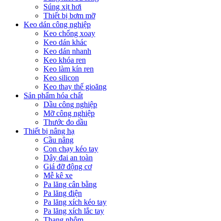
Súng xịt hơi
Thiết bị bơm mỡ
Keo dán công nghiệp
Keo chống xoay
Keo dán khác
Keo dán nhanh
Keo khóa ren
Keo làm kín ren
Keo silicon
Keo thay thế gioăng
Sản phẩm hóa chất
Dầu công nghiệp
Mỡ công nghiệp
Thước đo dầu
Thiết bị nâng hạ
Cầu nâng
Con chạy kéo tay
Dây đai an toàn
Giá đỡ động cơ
Mễ kê xe
Pa lăng cân bằng
Pa lăng điện
Pa lăng xích kéo tay
Pa lăng xích lắc tay
Thang nhôm