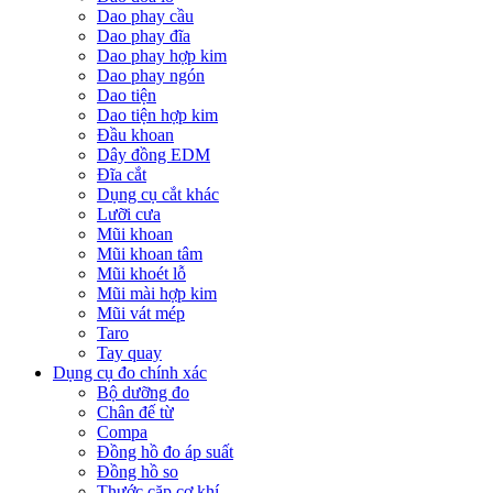
Dao phay cầu
Dao phay đĩa
Dao phay hợp kim
Dao phay ngón
Dao tiện
Dao tiện hợp kim
Đầu khoan
Dây đồng EDM
Đĩa cắt
Dụng cụ cắt khác
Lưỡi cưa
Mũi khoan
Mũi khoan tâm
Mũi khoét lỗ
Mũi mài hợp kim
Mũi vát mép
Taro
Tay quay
Dụng cụ đo chính xác
Bộ dưỡng đo
Chân đế từ
Compa
Đồng hồ đo áp suất
Đồng hồ so
Thước cặp cơ khí