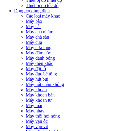
Thiết bị đo nhiệt độ
Thiết bị đo tốc độ
Dụng cụ dùng điện
Các loại máy khác
Máy bào
Máy cắt
Máy chà nhám
Máy chà sàn
Máy cưa
Máy cưa lọng
Máy đầm cóc
Máy đánh bóng
Máy điêu khắc
Máy đột lỗ
Máy đục bê tông
Máy hút bụi
Máy hút chân không
Máy khoan
Máy khoan bàn
Máy khoan từ
Máy mài
Máy phay
Máy thổi hơi nóng
Máy vặn ốc
Máy vặn vít