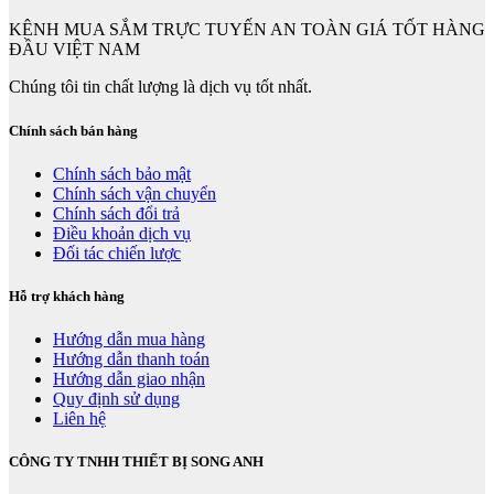
KÊNH MUA SẮM TRỰC TUYẾN AN TOÀN GIÁ TỐT HÀNG
ĐẦU VIỆT NAM
Chúng tôi tin chất lượng là dịch vụ tốt nhất.
Chính sách bán hàng
Chính sách bảo mật
Chính sách vận chuyển
Chính sách đổi trả
Điều khoản dịch vụ
Đối tác chiến lược
Hỗ trợ khách hàng
Hướng dẫn mua hàng
Hướng dẫn thanh toán
Hướng dẫn giao nhận
Quy định sử dụng
Liên hệ
CÔNG TY TNHH THIẾT BỊ SONG ANH