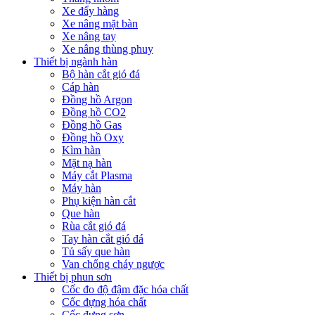
Xe đẩy hàng
Xe nâng mặt bàn
Xe nâng tay
Xe nâng thùng phuy
Thiết bị ngành hàn
Bộ hàn cắt gió đá
Cáp hàn
Đồng hồ Argon
Đồng hồ CO2
Đồng hồ Gas
Đồng hồ Oxy
Kìm hàn
Mặt nạ hàn
Máy cắt Plasma
Máy hàn
Phụ kiện hàn cắt
Que hàn
Rùa cắt gió đá
Tay hàn cắt gió đá
Tủ sấy que hàn
Van chống cháy ngược
Thiết bị phun sơn
Cốc đo độ đậm đặc hóa chất
Cốc đựng hóa chất
Cốc đựng sơn