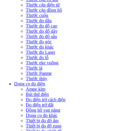
Thước cặp điện tử
Thước cặp đồng hồ
Thước cuộn
Thước đo dầu
Thước đo độ cao
Thước đo độ dày
Thước đo độ sâu
Thước đo góc
Thước đo khác
Thước đo Laser
Thước đo lỗ
Thước eke vuông
Thước lá
Thước Panme
Thước thủy
Dụng cụ đo điện
Ampe kìm
Bút thử điện
Đo điện trở cách điện
Đo điện trở đất
Đồng hồ vạn năng
Dụng cụ đo khác
Thiết bị đo độ ẩm
Thiết bị đo độ rung