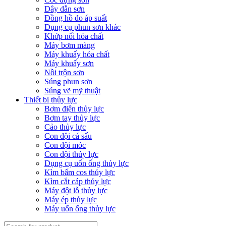
Dây dẫn sơn
Đồng hồ đo áp suất
Dụng cụ phun sơn khác
Khớp nối hóa chất
Máy bơm màng
Máy khuấy hóa chất
Máy khuấy sơn
Nồi trộn sơn
Súng phun sơn
Súng vẽ mỹ thuật
Thiết bị thủy lực
Bơm điện thủy lực
Bơm tay thủy lực
Cảo thủy lực
Con đội cá sấu
Con đội móc
Con đội thủy lực
Dụng cụ uốn ống thủy lực
Kìm bấm cos thủy lực
Kìm cắt cáp thủy lực
Máy đột lỗ thủy lực
Máy ép thủy lực
Máy uốn ống thủy lực