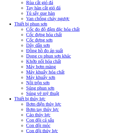
Rùa cắt gió đá
Tay hàn cắt gió đá
Tủ sấy que hàn
Van chống cháy ngược
Thiết bị phun sơn
Cốc đo độ đậm đặc hóa chất
Cốc đựng hóa chất
Cốc đựng sơn
Dây dẫn sơn
Đồng hồ đo áp suất
Dụng cụ phun sơn khác
Khớp nối hóa chất
Máy bơm màng
Máy khuấy hóa chất
Máy khuấy sơn
Nồi trộn sơn
Súng phun sơn
Súng vẽ mỹ thuật
Thiết bị thủy lực
Bơm điện thủy lực
Bơm tay thủy lực
Cảo thủy lực
Con đội cá sấu
Con đội móc
Con đội thủy lực