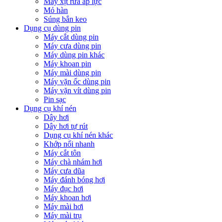
Máy xịt rửa áp lực
Mỏ hàn
Súng bắn keo
Dụng cụ dùng pin
Máy cắt dùng pin
Máy cưa dùng pin
Máy dùng pin khác
Máy khoan pin
Máy mài dùng pin
Máy vặn ốc dùng pin
Máy vặn vít dùng pin
Pin sạc
Dụng cụ khí nén
Dây hơi
Dây hơi tự rút
Dụng cụ khí nén khác
Khớp nối nhanh
Máy cắt tôn
Máy chà nhám hơi
Máy cưa dũa
Máy đánh bóng hơi
Máy đục hơi
Máy khoan hơi
Máy mài hơi
Máy mài trụ