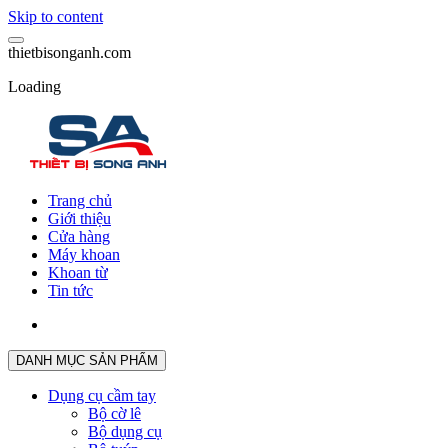
Skip to content
t
h
i
e
t
b
i
s
o
n
g
a
n
h
.
c
o
m
Loading
Trang chủ
Giới thiệu
Cửa hàng
Máy khoan
Khoan từ
Tin tức
DANH MỤC SẢN PHẨM
Dụng cụ cầm tay
Bộ cờ lê
Bộ dụng cụ