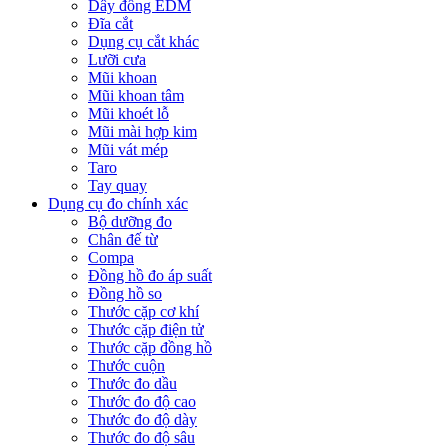
Dây đồng EDM
Đĩa cắt
Dụng cụ cắt khác
Lưỡi cưa
Mũi khoan
Mũi khoan tâm
Mũi khoét lỗ
Mũi mài hợp kim
Mũi vát mép
Taro
Tay quay
Dụng cụ đo chính xác
Bộ dưỡng đo
Chân đế từ
Compa
Đồng hồ đo áp suất
Đồng hồ so
Thước cặp cơ khí
Thước cặp điện tử
Thước cặp đồng hồ
Thước cuộn
Thước đo dầu
Thước đo độ cao
Thước đo độ dày
Thước đo độ sâu