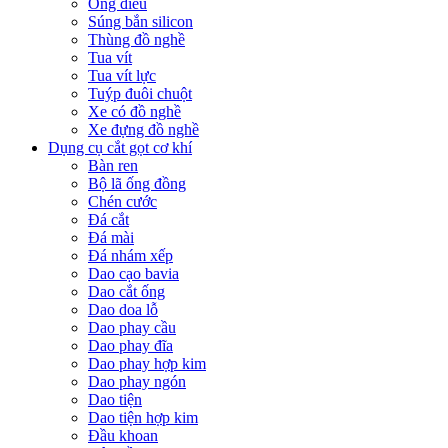
Ống điếu
Súng bắn silicon
Thùng đồ nghề
Tua vít
Tua vít lực
Tuýp đuôi chuột
Xe có đồ nghề
Xe đựng đồ nghề
Dụng cụ cắt gọt cơ khí
Bàn ren
Bộ lã ống đồng
Chén cước
Đá cắt
Đá mài
Đá nhám xếp
Dao cạo bavia
Dao cắt ống
Dao doa lỗ
Dao phay cầu
Dao phay đĩa
Dao phay hợp kim
Dao phay ngón
Dao tiện
Dao tiện hợp kim
Đầu khoan