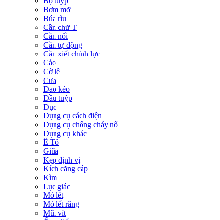
Bộ tuýp
Bơm mỡ
Búa rìu
Cần chữ T
Cần nối
Cần tự động
Cần xiết chỉnh lực
Cảo
Cờ lê
Cưa
Dao kéo
Đầu tuýp
Đục
Dụng cụ cách điện
Dụng cụ chống cháy nổ
Dụng cụ khác
Ê Tô
Giũa
Kẹp định vị
Kích căng cáp
Kìm
Lục giác
Mỏ lết
Mỏ lết răng
Mũi vít