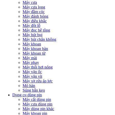
Máy cưa
Máy cưa lọng
Máy đầm cóc
Máy đánh bóng
Máy điêu khắc
Máy đột lỗ
Máy đục bê tông
Máy hút bụi
Máy hút chân không
Máy khoan
Máy khoan bàn
Máy khoan từ
Máy mài
Máy phay
Máy thổi hơi nóng
Máy vặn ốc
Máy vặn vít
Máy xịt rửa áp lực
Mỏ hàn
Súng bắn keo
Dụng cụ dùng pin
Máy cắt dùng pin
Máy cưa dùng pin
Máy dùng pin khác
Máy khoan pin