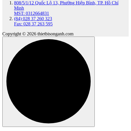
808/5/1/12 Quốc Lộ 13, Phường Hiệp Bình, TP. Hồ Chí
Minh
MST: 0312664831
(84) 028 37 260 323
Fax: 028 37 263 595
Copyright © 2026 thietbisonganh.com