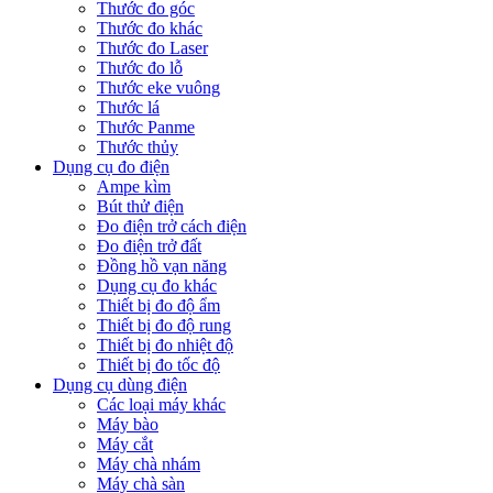
Thước đo góc
Thước đo khác
Thước đo Laser
Thước đo lỗ
Thước eke vuông
Thước lá
Thước Panme
Thước thủy
Dụng cụ đo điện
Ampe kìm
Bút thử điện
Đo điện trở cách điện
Đo điện trở đất
Đồng hồ vạn năng
Dụng cụ đo khác
Thiết bị đo độ ẩm
Thiết bị đo độ rung
Thiết bị đo nhiệt độ
Thiết bị đo tốc độ
Dụng cụ dùng điện
Các loại máy khác
Máy bào
Máy cắt
Máy chà nhám
Máy chà sàn