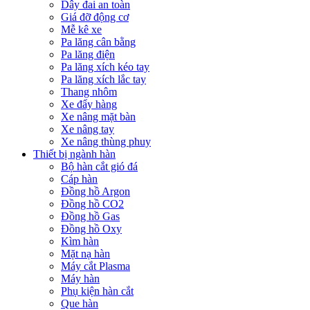
Dây đai an toàn
Giá đỡ động cơ
Mễ kê xe
Pa lăng cân bằng
Pa lăng điện
Pa lăng xích kéo tay
Pa lăng xích lắc tay
Thang nhôm
Xe đẩy hàng
Xe nâng mặt bàn
Xe nâng tay
Xe nâng thùng phuy
Thiết bị ngành hàn
Bộ hàn cắt gió đá
Cáp hàn
Đồng hồ Argon
Đồng hồ CO2
Đồng hồ Gas
Đồng hồ Oxy
Kìm hàn
Mặt nạ hàn
Máy cắt Plasma
Máy hàn
Phụ kiện hàn cắt
Que hàn