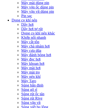
Máy mài dùng pin
Máy vặn ốc dùng pin
Máy vặn vít dùng pin
Pin sạc
Dụng cụ khí nén
Dây hơi
Dây hơi tự rút
Dụng cụ khí nén khác
Khớp nối nhanh
Máy cắt tôn
Máy chà nhám hơi
Máy cưa dũa
Máy đánh bóng hơi
Máy đục hơi
Máy khoan hơi
Máy mài hơi
Máy mài trụ
Máy nén khí
Máy Taro
Súng bắn đinh
Súng gõ rỉ
Súng rút ốc tán
Súng rút Rive
Súng vặn vít
Súng xiết bu lông