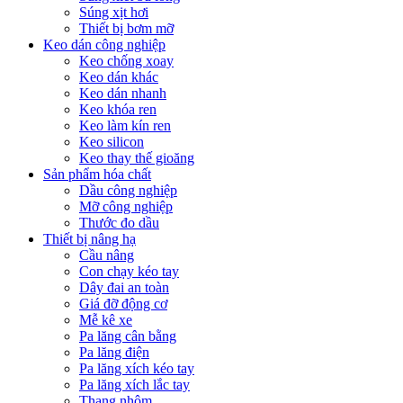
Súng xịt hơi
Thiết bị bơm mỡ
Keo dán công nghiệp
Keo chống xoay
Keo dán khác
Keo dán nhanh
Keo khóa ren
Keo làm kín ren
Keo silicon
Keo thay thế gioăng
Sản phẩm hóa chất
Dầu công nghiệp
Mỡ công nghiệp
Thước đo dầu
Thiết bị nâng hạ
Cầu nâng
Con chạy kéo tay
Dây đai an toàn
Giá đỡ động cơ
Mễ kê xe
Pa lăng cân bằng
Pa lăng điện
Pa lăng xích kéo tay
Pa lăng xích lắc tay
Thang nhôm