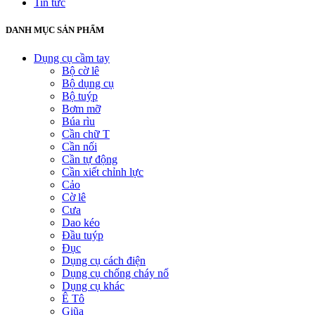
Tin tức
DANH MỤC SẢN PHẨM
Dụng cụ cầm tay
Bộ cờ lê
Bộ dụng cụ
Bộ tuýp
Bơm mỡ
Búa rìu
Cần chữ T
Cần nối
Cần tự động
Cần xiết chỉnh lực
Cảo
Cờ lê
Cưa
Dao kéo
Đầu tuýp
Đục
Dụng cụ cách điện
Dụng cụ chống cháy nổ
Dụng cụ khác
Ê Tô
Giũa