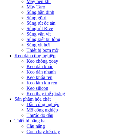
Máy nén khí
Máy Taro
Súng bắn đinh
Súng gõ rỉ
Súng rút ốc tán
Súng rút Rive
Súng vặn vít
Súng xiết bu lông
Súng xịt hơi
Thiết bị bơm mỡ
Keo dán công nghiệp
Keo chống xoay
Keo dán khác
Keo dán nhanh
Keo khóa ren
Keo làm kín ren
Keo silicon
Keo thay thế gioăng
Sản phẩm hóa chất
Dầu công nghiệp
Mỡ công nghiệp
Thước đo dầu
Thiết bị nâng hạ
Cầu nâng
Con chạy kéo tay