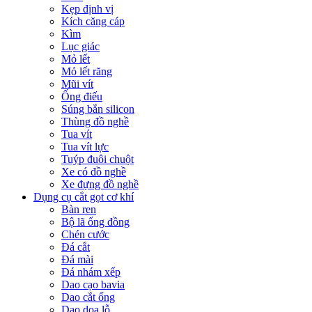
Kẹp định vị
Kích căng cáp
Kìm
Lục giác
Mỏ lết
Mỏ lết răng
Mũi vít
Ống điếu
Súng bắn silicon
Thùng đồ nghề
Tua vít
Tua vít lực
Tuýp đuôi chuột
Xe có đồ nghề
Xe đựng đồ nghề
Dụng cụ cắt gọt cơ khí
Bàn ren
Bộ lã ống đồng
Chén cước
Đá cắt
Đá mài
Đá nhám xếp
Dao cạo bavia
Dao cắt ống
Dao doa lỗ