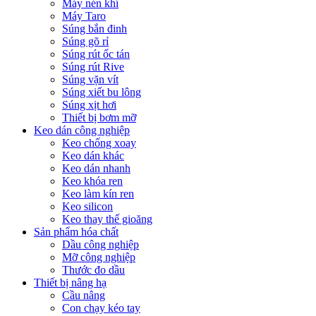
Máy nén khí
Máy Taro
Súng bắn đinh
Súng gõ rỉ
Súng rút ốc tán
Súng rút Rive
Súng vặn vít
Súng xiết bu lông
Súng xịt hơi
Thiết bị bơm mỡ
Keo dán công nghiệp
Keo chống xoay
Keo dán khác
Keo dán nhanh
Keo khóa ren
Keo làm kín ren
Keo silicon
Keo thay thế gioăng
Sản phẩm hóa chất
Dầu công nghiệp
Mỡ công nghiệp
Thước đo dầu
Thiết bị nâng hạ
Cầu nâng
Con chạy kéo tay