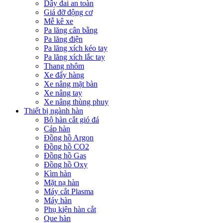
Dây đai an toàn
Giá đỡ động cơ
Mễ kê xe
Pa lăng cân bằng
Pa lăng điện
Pa lăng xích kéo tay
Pa lăng xích lắc tay
Thang nhôm
Xe đẩy hàng
Xe nâng mặt bàn
Xe nâng tay
Xe nâng thùng phuy
Thiết bị ngành hàn
Bộ hàn cắt gió đá
Cáp hàn
Đồng hồ Argon
Đồng hồ CO2
Đồng hồ Gas
Đồng hồ Oxy
Kìm hàn
Mặt nạ hàn
Máy cắt Plasma
Máy hàn
Phụ kiện hàn cắt
Que hàn