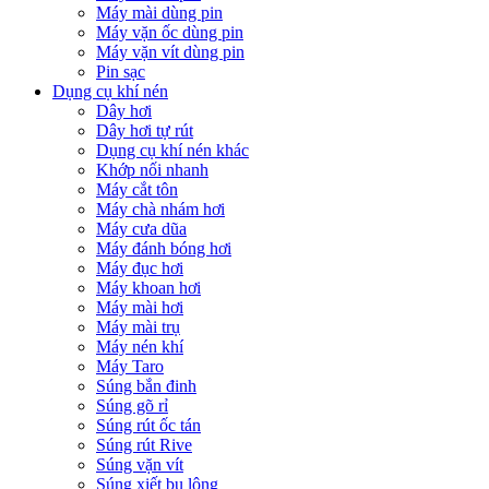
Máy mài dùng pin
Máy vặn ốc dùng pin
Máy vặn vít dùng pin
Pin sạc
Dụng cụ khí nén
Dây hơi
Dây hơi tự rút
Dụng cụ khí nén khác
Khớp nối nhanh
Máy cắt tôn
Máy chà nhám hơi
Máy cưa dũa
Máy đánh bóng hơi
Máy đục hơi
Máy khoan hơi
Máy mài hơi
Máy mài trụ
Máy nén khí
Máy Taro
Súng bắn đinh
Súng gõ rỉ
Súng rút ốc tán
Súng rút Rive
Súng vặn vít
Súng xiết bu lông