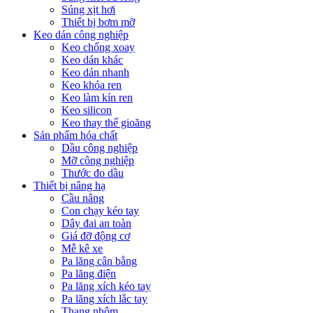
Súng xịt hơi
Thiết bị bơm mỡ
Keo dán công nghiệp
Keo chống xoay
Keo dán khác
Keo dán nhanh
Keo khóa ren
Keo làm kín ren
Keo silicon
Keo thay thế gioăng
Sản phẩm hóa chất
Dầu công nghiệp
Mỡ công nghiệp
Thước đo dầu
Thiết bị nâng hạ
Cầu nâng
Con chạy kéo tay
Dây đai an toàn
Giá đỡ động cơ
Mễ kê xe
Pa lăng cân bằng
Pa lăng điện
Pa lăng xích kéo tay
Pa lăng xích lắc tay
Thang nhôm