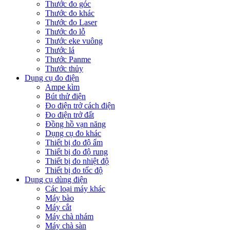
Thước đo góc
Thước đo khác
Thước đo Laser
Thước đo lỗ
Thước eke vuông
Thước lá
Thước Panme
Thước thủy
Dụng cụ đo điện
Ampe kìm
Bút thử điện
Đo điện trở cách điện
Đo điện trở đất
Đồng hồ vạn năng
Dụng cụ đo khác
Thiết bị đo độ ẩm
Thiết bị đo độ rung
Thiết bị đo nhiệt độ
Thiết bị đo tốc độ
Dụng cụ dùng điện
Các loại máy khác
Máy bào
Máy cắt
Máy chà nhám
Máy chà sàn