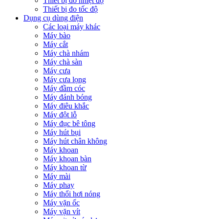
Thiết bị đo nhiệt độ
Thiết bị đo tốc độ
Dụng cụ dùng điện
Các loại máy khác
Máy bào
Máy cắt
Máy chà nhám
Máy chà sàn
Máy cưa
Máy cưa lọng
Máy đầm cóc
Máy đánh bóng
Máy điêu khắc
Máy đột lỗ
Máy đục bê tông
Máy hút bụi
Máy hút chân không
Máy khoan
Máy khoan bàn
Máy khoan từ
Máy mài
Máy phay
Máy thổi hơi nóng
Máy vặn ốc
Máy vặn vít