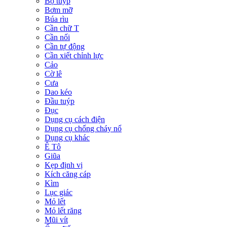
Bộ tuýp
Bơm mỡ
Búa rìu
Cần chữ T
Cần nối
Cần tự động
Cần xiết chỉnh lực
Cảo
Cờ lê
Cưa
Dao kéo
Đầu tuýp
Đục
Dụng cụ cách điện
Dụng cụ chống cháy nổ
Dụng cụ khác
Ê Tô
Giũa
Kẹp định vị
Kích căng cáp
Kìm
Lục giác
Mỏ lết
Mỏ lết răng
Mũi vít