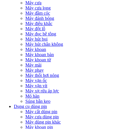
Máy cưa
Máy cưa lọng
Máy đầm cóc
Máy đánh bóng
Máy điêu khắc
Máy đột lỗ
Máy đục bê tông
Máy hút bụi
Máy hút chân không
Máy khoan
Máy khoan bàn
Máy khoan từ
Máy mài
Máy phay
Máy thổi hơi nóng
Máy vặn ốc
Máy vặn vít
Máy xịt rửa áp lực
Mỏ hàn
Súng bắn keo
Dụng cụ dùng pin
Máy cắt dùng pin
Máy cưa dùng pin
Máy dùng pin khác
Máy khoan pin