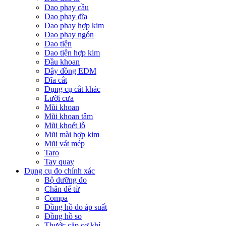
Dao phay cầu
Dao phay đĩa
Dao phay hợp kim
Dao phay ngón
Dao tiện
Dao tiện hợp kim
Đầu khoan
Dây đồng EDM
Đĩa cắt
Dụng cụ cắt khác
Lưỡi cưa
Mũi khoan
Mũi khoan tâm
Mũi khoét lỗ
Mũi mài hợp kim
Mũi vát mép
Taro
Tay quay
Dụng cụ đo chính xác
Bộ dưỡng đo
Chân đế từ
Compa
Đồng hồ đo áp suất
Đồng hồ so
Thước cặp cơ khí