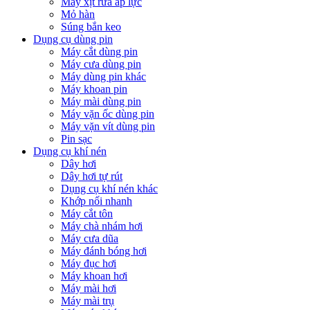
Máy xịt rửa áp lực
Mỏ hàn
Súng bắn keo
Dụng cụ dùng pin
Máy cắt dùng pin
Máy cưa dùng pin
Máy dùng pin khác
Máy khoan pin
Máy mài dùng pin
Máy vặn ốc dùng pin
Máy vặn vít dùng pin
Pin sạc
Dụng cụ khí nén
Dây hơi
Dây hơi tự rút
Dụng cụ khí nén khác
Khớp nối nhanh
Máy cắt tôn
Máy chà nhám hơi
Máy cưa dũa
Máy đánh bóng hơi
Máy đục hơi
Máy khoan hơi
Máy mài hơi
Máy mài trụ