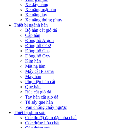
Xe đẩy hàng
Xe nâng mặt bàn
Xe nâng tay
Xe nâng thùng phuy
Thiết bị ngành hàn
Bộ hàn cắt gió đá
Cáp hàn
Đồng hồ Argon
Đồng hồ CO2
Đồng hồ Gas
Đồng hồ Oxy
Kìm hàn
Mặt nạ hàn
Máy cắt Plasma
Máy hàn
Phụ kiện hàn cắt
Que hàn
Rùa cắt gió đá
Tay hàn cắt gió đá
Tủ sấy que hàn
Van chống cháy ngược
Thiết bị phun sơn
Cốc đo độ đậm đặc hóa chất
Cốc đựng hóa chất
Cốc đựng sơn