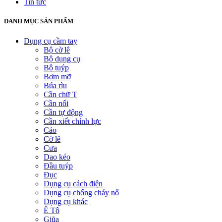
Tin tức
DANH MỤC SẢN PHẨM
Dụng cụ cầm tay
Bộ cờ lê
Bộ dụng cụ
Bộ tuýp
Bơm mỡ
Búa rìu
Cần chữ T
Cần nối
Cần tự động
Cần xiết chỉnh lực
Cảo
Cờ lê
Cưa
Dao kéo
Đầu tuýp
Đục
Dụng cụ cách điện
Dụng cụ chống cháy nổ
Dụng cụ khác
Ê Tô
Giũa