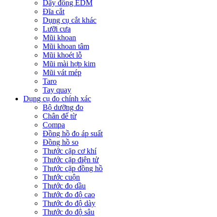
Dây đồng EDM
Đĩa cắt
Dụng cụ cắt khác
Lưỡi cưa
Mũi khoan
Mũi khoan tâm
Mũi khoét lỗ
Mũi mài hợp kim
Mũi vát mép
Taro
Tay quay
Dụng cụ đo chính xác
Bộ dưỡng đo
Chân đế từ
Compa
Đồng hồ đo áp suất
Đồng hồ so
Thước cặp cơ khí
Thước cặp điện tử
Thước cặp đồng hồ
Thước cuộn
Thước đo dầu
Thước đo độ cao
Thước đo độ dày
Thước đo độ sâu