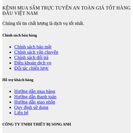
KÊNH MUA SẮM TRỰC TUYẾN AN TOÀN GIÁ TỐT HÀNG
ĐẦU VIỆT NAM
Chúng tôi tin chất lượng là dịch vụ tốt nhất.
Chính sách bán hàng
Chính sách bảo mật
Chính sách vận chuyển
Chính sách đổi trả
Điều khoản dịch vụ
Đối tác chiến lược
Hỗ trợ khách hàng
Hướng dẫn mua hàng
Hướng dẫn thanh toán
Hướng dẫn giao nhận
Quy định sử dụng
Liên hệ
CÔNG TY TNHH THIẾT BỊ SONG ANH