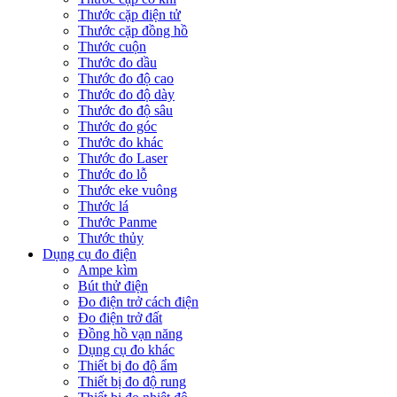
Thước cặp điện tử
Thước cặp đồng hồ
Thước cuộn
Thước đo dầu
Thước đo độ cao
Thước đo độ dày
Thước đo độ sâu
Thước đo góc
Thước đo khác
Thước đo Laser
Thước đo lỗ
Thước eke vuông
Thước lá
Thước Panme
Thước thủy
Dụng cụ đo điện
Ampe kìm
Bút thử điện
Đo điện trở cách điện
Đo điện trở đất
Đồng hồ vạn năng
Dụng cụ đo khác
Thiết bị đo độ ẩm
Thiết bị đo độ rung