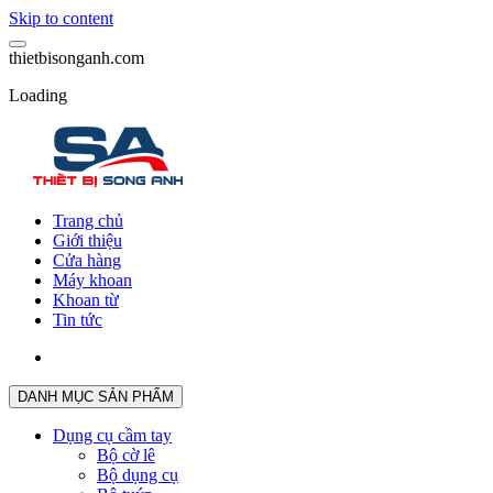
Skip to content
t
h
i
e
t
b
i
s
o
n
g
a
n
h
.
c
o
m
Loading
Trang chủ
Giới thiệu
Cửa hàng
Máy khoan
Khoan từ
Tin tức
DANH MỤC SẢN PHẨM
Dụng cụ cầm tay
Bộ cờ lê
Bộ dụng cụ