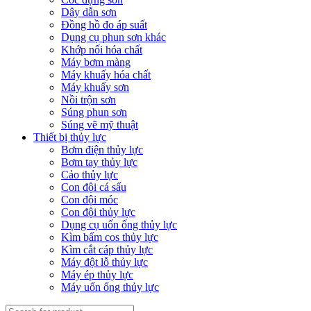
Dây dẫn sơn
Đồng hồ đo áp suất
Dụng cụ phun sơn khác
Khớp nối hóa chất
Máy bơm màng
Máy khuấy hóa chất
Máy khuấy sơn
Nồi trộn sơn
Súng phun sơn
Súng vẽ mỹ thuật
Thiết bị thủy lực
Bơm điện thủy lực
Bơm tay thủy lực
Cảo thủy lực
Con đội cá sấu
Con đội móc
Con đội thủy lực
Dụng cụ uốn ống thủy lực
Kìm bấm cos thủy lực
Kìm cắt cáp thủy lực
Máy đột lỗ thủy lực
Máy ép thủy lực
Máy uốn ống thủy lực