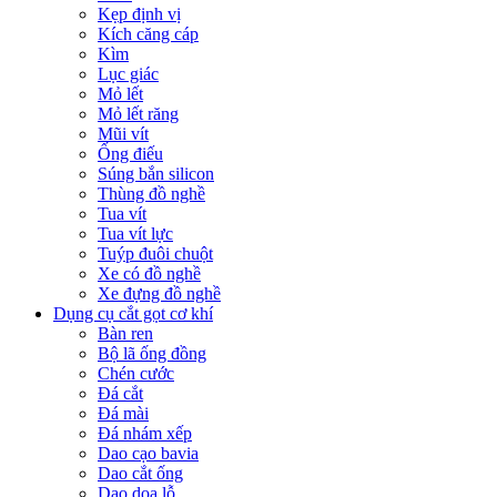
Kẹp định vị
Kích căng cáp
Kìm
Lục giác
Mỏ lết
Mỏ lết răng
Mũi vít
Ống điếu
Súng bắn silicon
Thùng đồ nghề
Tua vít
Tua vít lực
Tuýp đuôi chuột
Xe có đồ nghề
Xe đựng đồ nghề
Dụng cụ cắt gọt cơ khí
Bàn ren
Bộ lã ống đồng
Chén cước
Đá cắt
Đá mài
Đá nhám xếp
Dao cạo bavia
Dao cắt ống
Dao doa lỗ