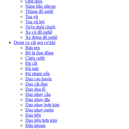
Ống điếu
Súng bắn silicon
Thùng đồ nghề
Tua vít
Tua vít lực
Tuýp đuôi chuột
Xe có đồ nghề
Xe đựng đồ nghề
Dụng cụ cắt gọt cơ khí
Bàn ren
Bộ lã ống đồng
Chén cước
Đá cắt
Đá mài
Đá nhám xếp
Dao cạo bavia
Dao cắt ống
Dao doa lỗ
Dao phay cầu
Dao phay đĩa
Dao phay hợp kim
Dao phay ngón
Dao tiện
Dao tiện hợp kim
Đầu khoan