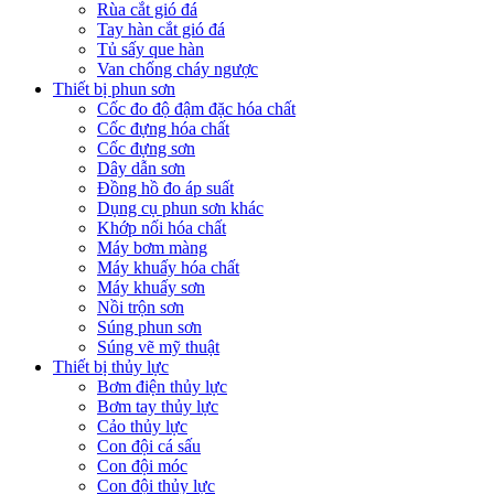
Rùa cắt gió đá
Tay hàn cắt gió đá
Tủ sấy que hàn
Van chống cháy ngược
Thiết bị phun sơn
Cốc đo độ đậm đặc hóa chất
Cốc đựng hóa chất
Cốc đựng sơn
Dây dẫn sơn
Đồng hồ đo áp suất
Dụng cụ phun sơn khác
Khớp nối hóa chất
Máy bơm màng
Máy khuấy hóa chất
Máy khuấy sơn
Nồi trộn sơn
Súng phun sơn
Súng vẽ mỹ thuật
Thiết bị thủy lực
Bơm điện thủy lực
Bơm tay thủy lực
Cảo thủy lực
Con đội cá sấu
Con đội móc
Con đội thủy lực