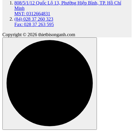
808/5/1/12 Quốc Lộ 13, Phường Hiệp Bình, TP. Hồ Chí
Minh
MST: 0312664831
(84) 028 37 260 323
Fax: 028 37 263 595
Copyright © 2026 thietbisonganh.com