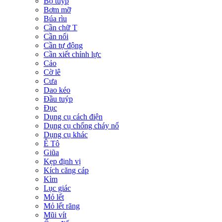
Bộ tuýp
Bơm mỡ
Búa rìu
Cần chữ T
Cần nối
Cần tự động
Cần xiết chỉnh lực
Cảo
Cờ lê
Cưa
Dao kéo
Đầu tuýp
Đục
Dụng cụ cách điện
Dụng cụ chống cháy nổ
Dụng cụ khác
Ê Tô
Giũa
Kẹp định vị
Kích căng cáp
Kìm
Lục giác
Mỏ lết
Mỏ lết răng
Mũi vít