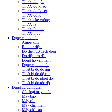
Thước đo góc
Thước đo khác
Thước đo Laser
Thước đo lỗ
Thước eke vuông
Thước lá
Thước Panme
Thước thủy
Dụng cụ đo điện
Ampe kìm
Bút thử điện
Đo điện trở cách điện
Đo điện trở đất
Đồng hồ vạn năng
Dụng cụ đo khác
Thiết bị đo độ ẩm
Thiết bị đo độ rung
Thiết bị đo nhiệt độ
Thiết bị đo tốc độ
Dụng cụ dùng điện
Các loại máy khác
Máy bào
Máy cắt
Máy chà nhám
Máy chà sàn