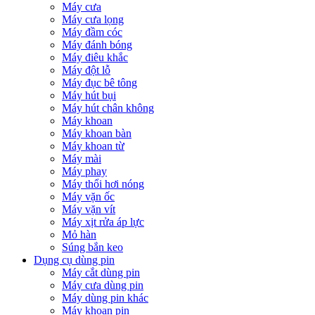
Máy cưa
Máy cưa lọng
Máy đầm cóc
Máy đánh bóng
Máy điêu khắc
Máy đột lỗ
Máy đục bê tông
Máy hút bụi
Máy hút chân không
Máy khoan
Máy khoan bàn
Máy khoan từ
Máy mài
Máy phay
Máy thổi hơi nóng
Máy vặn ốc
Máy vặn vít
Máy xịt rửa áp lực
Mỏ hàn
Súng bắn keo
Dụng cụ dùng pin
Máy cắt dùng pin
Máy cưa dùng pin
Máy dùng pin khác
Máy khoan pin