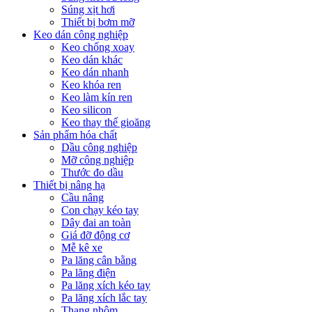
Súng xịt hơi
Thiết bị bơm mỡ
Keo dán công nghiệp
Keo chống xoay
Keo dán khác
Keo dán nhanh
Keo khóa ren
Keo làm kín ren
Keo silicon
Keo thay thế gioăng
Sản phẩm hóa chất
Dầu công nghiệp
Mỡ công nghiệp
Thước đo dầu
Thiết bị nâng hạ
Cầu nâng
Con chạy kéo tay
Dây đai an toàn
Giá đỡ động cơ
Mễ kê xe
Pa lăng cân bằng
Pa lăng điện
Pa lăng xích kéo tay
Pa lăng xích lắc tay
Thang nhôm