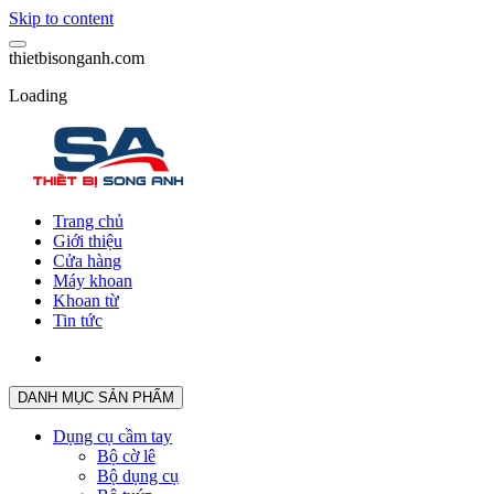
Skip to content
t
h
i
e
t
b
i
s
o
n
g
a
n
h
.
c
o
m
Loading
Trang chủ
Giới thiệu
Cửa hàng
Máy khoan
Khoan từ
Tin tức
DANH MỤC SẢN PHẨM
Dụng cụ cầm tay
Bộ cờ lê
Bộ dụng cụ