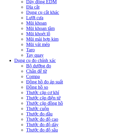
Dây đồng EDM
Đĩa cắt
Dụng cụ cắt khác
Lưỡi cưa
Mũi khoan
Mũi khoan tâm
Mũi khoét lỗ
Mũi mài hợp kim
Mũi vát mép
Taro
Tay quay
Dụng cụ đo chính xác
Bộ dưỡng đo
Chân đế từ
Compa
Đồng hồ đo áp suất
Đồng hồ so
Thước cặp cơ khí
Thước cặp điện tử
Thước cặp đồng hồ
Thước cuộn
Thước đo dầu
Thước đo độ cao
Thước đo độ dày
Thước đo độ sâu