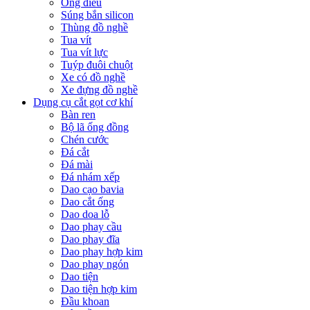
Ống điếu
Súng bắn silicon
Thùng đồ nghề
Tua vít
Tua vít lực
Tuýp đuôi chuột
Xe có đồ nghề
Xe đựng đồ nghề
Dụng cụ cắt gọt cơ khí
Bàn ren
Bộ lã ống đồng
Chén cước
Đá cắt
Đá mài
Đá nhám xếp
Dao cạo bavia
Dao cắt ống
Dao doa lỗ
Dao phay cầu
Dao phay đĩa
Dao phay hợp kim
Dao phay ngón
Dao tiện
Dao tiện hợp kim
Đầu khoan