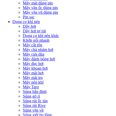
Máy mài dùng pin
Máy vặn ốc dùng pin
Máy vặn vít dùng pin
Pin sạc
Dụng cụ khí nén
Dây hơi
Dây hơi tự rút
Dụng cụ khí nén khác
Khớp nối nhanh
Máy cắt tôn
Máy chà nhám hơi
Máy cưa dũa
Máy đánh bóng hơi
Máy đục hơi
Máy khoan hơi
Máy mài hơi
Máy mài trụ
Máy nén khí
Máy Taro
Súng bắn đinh
Súng gõ rỉ
Súng rút ốc tán
Súng rút Rive
Súng vặn vít
Súng xiết bu lông