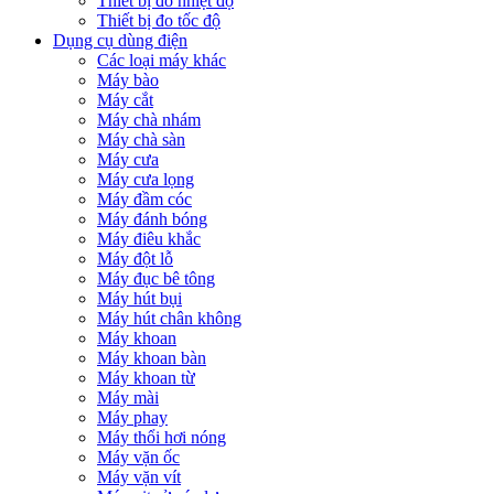
Thiết bị đo nhiệt độ
Thiết bị đo tốc độ
Dụng cụ dùng điện
Các loại máy khác
Máy bào
Máy cắt
Máy chà nhám
Máy chà sàn
Máy cưa
Máy cưa lọng
Máy đầm cóc
Máy đánh bóng
Máy điêu khắc
Máy đột lỗ
Máy đục bê tông
Máy hút bụi
Máy hút chân không
Máy khoan
Máy khoan bàn
Máy khoan từ
Máy mài
Máy phay
Máy thổi hơi nóng
Máy vặn ốc
Máy vặn vít