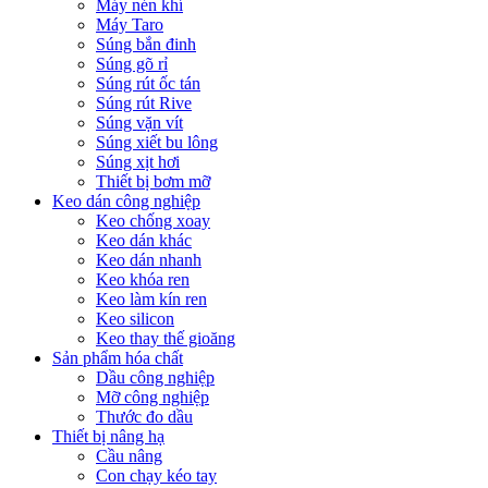
Máy nén khí
Máy Taro
Súng bắn đinh
Súng gõ rỉ
Súng rút ốc tán
Súng rút Rive
Súng vặn vít
Súng xiết bu lông
Súng xịt hơi
Thiết bị bơm mỡ
Keo dán công nghiệp
Keo chống xoay
Keo dán khác
Keo dán nhanh
Keo khóa ren
Keo làm kín ren
Keo silicon
Keo thay thế gioăng
Sản phẩm hóa chất
Dầu công nghiệp
Mỡ công nghiệp
Thước đo dầu
Thiết bị nâng hạ
Cầu nâng
Con chạy kéo tay