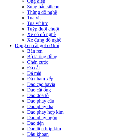
Ống điếu
Súng bắn silicon
Thùng đồ nghề
Tua vít
Tua vít lực
Tuýp đuôi chuột
Xe có đồ nghề
Xe đựng đồ nghề
Dụng cụ cắt gọt cơ khí
Bàn ren
Bộ lã ống đồng
Chén cước
Đá cắt
Đá mài
Đá nhám xếp
Dao cạo bavia
Dao cắt ống
Dao doa lỗ
Dao phay cầu
Dao phay đĩa
Dao phay hợp kim
Dao phay ngón
Dao tiện
Dao tiện hợp kim
Đầu khoan