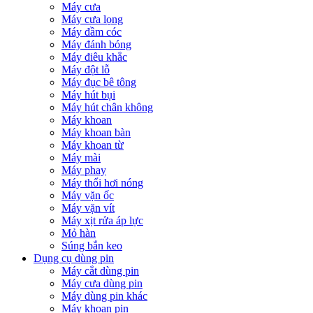
Máy cưa
Máy cưa lọng
Máy đầm cóc
Máy đánh bóng
Máy điêu khắc
Máy đột lỗ
Máy đục bê tông
Máy hút bụi
Máy hút chân không
Máy khoan
Máy khoan bàn
Máy khoan từ
Máy mài
Máy phay
Máy thổi hơi nóng
Máy vặn ốc
Máy vặn vít
Máy xịt rửa áp lực
Mỏ hàn
Súng bắn keo
Dụng cụ dùng pin
Máy cắt dùng pin
Máy cưa dùng pin
Máy dùng pin khác
Máy khoan pin