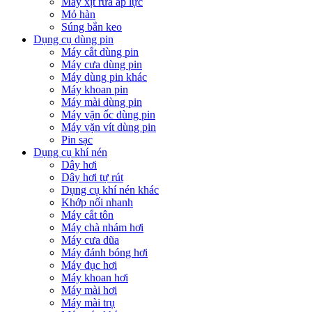
Máy xịt rửa áp lực
Mỏ hàn
Súng bắn keo
Dụng cụ dùng pin
Máy cắt dùng pin
Máy cưa dùng pin
Máy dùng pin khác
Máy khoan pin
Máy mài dùng pin
Máy vặn ốc dùng pin
Máy vặn vít dùng pin
Pin sạc
Dụng cụ khí nén
Dây hơi
Dây hơi tự rút
Dụng cụ khí nén khác
Khớp nối nhanh
Máy cắt tôn
Máy chà nhám hơi
Máy cưa dũa
Máy đánh bóng hơi
Máy đục hơi
Máy khoan hơi
Máy mài hơi
Máy mài trụ