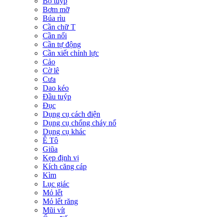
Bộ tuýp
Bơm mỡ
Búa rìu
Cần chữ T
Cần nối
Cần tự động
Cần xiết chỉnh lực
Cảo
Cờ lê
Cưa
Dao kéo
Đầu tuýp
Đục
Dụng cụ cách điện
Dụng cụ chống cháy nổ
Dụng cụ khác
Ê Tô
Giũa
Kẹp định vị
Kích căng cáp
Kìm
Lục giác
Mỏ lết
Mỏ lết răng
Mũi vít