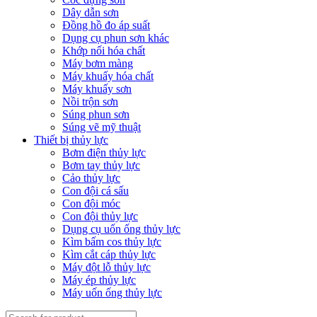
Dây dẫn sơn
Đồng hồ đo áp suất
Dụng cụ phun sơn khác
Khớp nối hóa chất
Máy bơm màng
Máy khuấy hóa chất
Máy khuấy sơn
Nồi trộn sơn
Súng phun sơn
Súng vẽ mỹ thuật
Thiết bị thủy lực
Bơm điện thủy lực
Bơm tay thủy lực
Cảo thủy lực
Con đội cá sấu
Con đội móc
Con đội thủy lực
Dụng cụ uốn ống thủy lực
Kìm bấm cos thủy lực
Kìm cắt cáp thủy lực
Máy đột lỗ thủy lực
Máy ép thủy lực
Máy uốn ống thủy lực