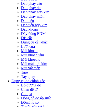
Dao phay cầu
Dao phay đĩa
Dao phay hợp kim
Dao phay ngón
Dao tiện
Dao tiện hợp kim
Đầu khoan
Dây đồng EDM
Đĩa cắt
Dụng cụ cắt khác
Lưỡi cưa
Mũi khoan
Mũi khoan tâm
Mũi khoét lỗ
Mũi mài hợp kim
Mũi vát mép
Taro
Tay quay
Dụng cụ đo chính xác
Bộ dưỡng đo
Chân đế từ
Compa
Đồng hồ đo áp suất
Đồng hồ so
Thước cặp cơ khí