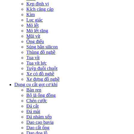
Kẹp định vị
Kích căng cáp
Kìm
Lục giác
Mỏ lết
Mỏ lết răng
Mũi vít
Ống điếu
Súng bắn silicon
Thùng đồ nghề
Tua vít
Tua vít lực
Tuýp đuôi chuột
Xe có đồ nghề
Xe đựng đồ nghề
Dụng cụ cắt gọt cơ khí
Bàn ren
Bộ lã ống đồng
Chén cước
Đá cắt
Đá mài
Đá nhám xếp
Dao cạo bavia
Dao cắt ống
Dao doa lỗ