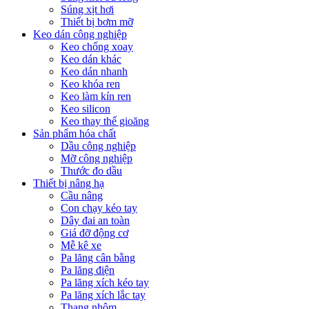
Súng xịt hơi
Thiết bị bơm mỡ
Keo dán công nghiệp
Keo chống xoay
Keo dán khác
Keo dán nhanh
Keo khóa ren
Keo làm kín ren
Keo silicon
Keo thay thế gioăng
Sản phẩm hóa chất
Dầu công nghiệp
Mỡ công nghiệp
Thước đo dầu
Thiết bị nâng hạ
Cầu nâng
Con chạy kéo tay
Dây đai an toàn
Giá đỡ động cơ
Mễ kê xe
Pa lăng cân bằng
Pa lăng điện
Pa lăng xích kéo tay
Pa lăng xích lắc tay
Thang nhôm