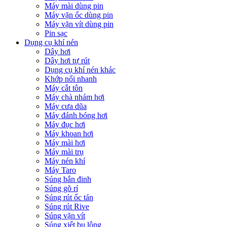
Máy mài dùng pin
Máy vặn ốc dùng pin
Máy vặn vít dùng pin
Pin sạc
Dụng cụ khí nén
Dây hơi
Dây hơi tự rút
Dụng cụ khí nén khác
Khớp nối nhanh
Máy cắt tôn
Máy chà nhám hơi
Máy cưa dũa
Máy đánh bóng hơi
Máy đục hơi
Máy khoan hơi
Máy mài hơi
Máy mài trụ
Máy nén khí
Máy Taro
Súng bắn đinh
Súng gõ rỉ
Súng rút ốc tán
Súng rút Rive
Súng vặn vít
Súng xiết bu lông