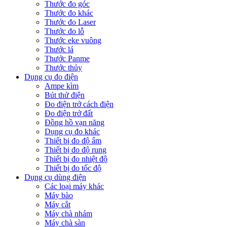
Thước đo góc
Thước đo khác
Thước đo Laser
Thước đo lỗ
Thước eke vuông
Thước lá
Thước Panme
Thước thủy
Dụng cụ đo điện
Ampe kìm
Bút thử điện
Đo điện trở cách điện
Đo điện trở đất
Đồng hồ vạn năng
Dụng cụ đo khác
Thiết bị đo độ ẩm
Thiết bị đo độ rung
Thiết bị đo nhiệt độ
Thiết bị đo tốc độ
Dụng cụ dùng điện
Các loại máy khác
Máy bào
Máy cắt
Máy chà nhám
Máy chà sàn