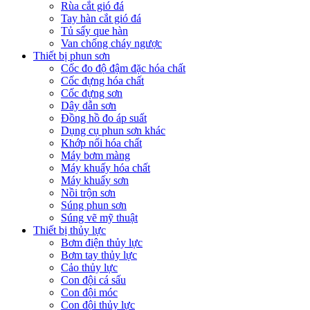
Rùa cắt gió đá
Tay hàn cắt gió đá
Tủ sấy que hàn
Van chống cháy ngược
Thiết bị phun sơn
Cốc đo độ đậm đặc hóa chất
Cốc đựng hóa chất
Cốc đựng sơn
Dây dẫn sơn
Đồng hồ đo áp suất
Dụng cụ phun sơn khác
Khớp nối hóa chất
Máy bơm màng
Máy khuấy hóa chất
Máy khuấy sơn
Nồi trộn sơn
Súng phun sơn
Súng vẽ mỹ thuật
Thiết bị thủy lực
Bơm điện thủy lực
Bơm tay thủy lực
Cảo thủy lực
Con đội cá sấu
Con đội móc
Con đội thủy lực