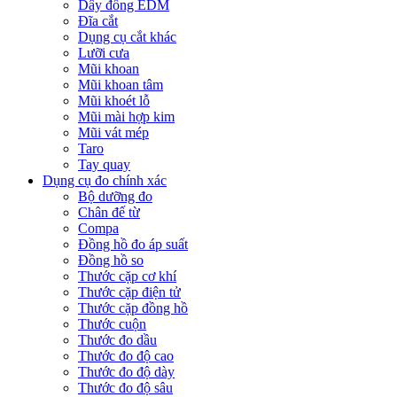
Dây đồng EDM
Đĩa cắt
Dụng cụ cắt khác
Lưỡi cưa
Mũi khoan
Mũi khoan tâm
Mũi khoét lỗ
Mũi mài hợp kim
Mũi vát mép
Taro
Tay quay
Dụng cụ đo chính xác
Bộ dưỡng đo
Chân đế từ
Compa
Đồng hồ đo áp suất
Đồng hồ so
Thước cặp cơ khí
Thước cặp điện tử
Thước cặp đồng hồ
Thước cuộn
Thước đo dầu
Thước đo độ cao
Thước đo độ dày
Thước đo độ sâu