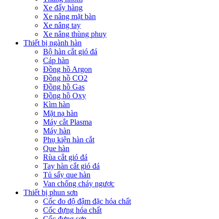
Xe đẩy hàng
Xe nâng mặt bàn
Xe nâng tay
Xe nâng thùng phuy
Thiết bị ngành hàn
Bộ hàn cắt gió đá
Cáp hàn
Đồng hồ Argon
Đồng hồ CO2
Đồng hồ Gas
Đồng hồ Oxy
Kìm hàn
Mặt nạ hàn
Máy cắt Plasma
Máy hàn
Phụ kiện hàn cắt
Que hàn
Rùa cắt gió đá
Tay hàn cắt gió đá
Tủ sấy que hàn
Van chống cháy ngược
Thiết bị phun sơn
Cốc đo độ đậm đặc hóa chất
Cốc đựng hóa chất
Cốc đựng sơn