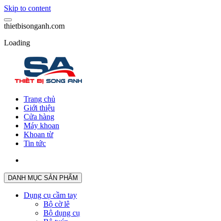
Skip to content
t
h
i
e
t
b
i
s
o
n
g
a
n
h
.
c
o
m
Loading
Trang chủ
Giới thiệu
Cửa hàng
Máy khoan
Khoan từ
Tin tức
DANH MỤC SẢN PHẨM
Dụng cụ cầm tay
Bộ cờ lê
Bộ dụng cụ