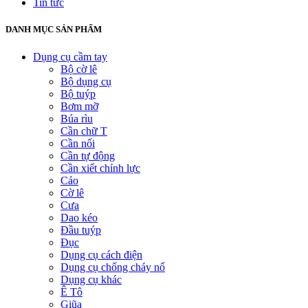
Tin tức
DANH MỤC SẢN PHẨM
Dụng cụ cầm tay
Bộ cờ lê
Bộ dụng cụ
Bộ tuýp
Bơm mỡ
Búa rìu
Cần chữ T
Cần nối
Cần tự động
Cần xiết chỉnh lực
Cảo
Cờ lê
Cưa
Dao kéo
Đầu tuýp
Đục
Dụng cụ cách điện
Dụng cụ chống cháy nổ
Dụng cụ khác
Ê Tô
Giũa