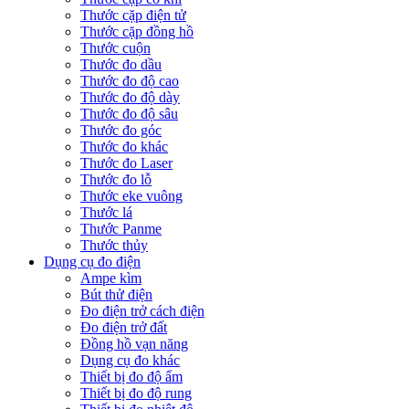
Thước cặp điện tử
Thước cặp đồng hồ
Thước cuộn
Thước đo dầu
Thước đo độ cao
Thước đo độ dày
Thước đo độ sâu
Thước đo góc
Thước đo khác
Thước đo Laser
Thước đo lỗ
Thước eke vuông
Thước lá
Thước Panme
Thước thủy
Dụng cụ đo điện
Ampe kìm
Bút thử điện
Đo điện trở cách điện
Đo điện trở đất
Đồng hồ vạn năng
Dụng cụ đo khác
Thiết bị đo độ ẩm
Thiết bị đo độ rung