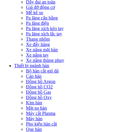
Dây đai an toàn
Giá đỡ động cơ
Mễ kê xe
Pa lăng cân bằng
Pa lăng điện
Pa lăng xích kéo tay
Pa lăng xích lắc tay
Thang nhôm
Xe đẩy hàng
Xe nâng mặt bàn
Xe nâng tay
Xe nâng thùng phuy
Thiết bị ngành hàn
Bộ hàn cắt gió đá
Cáp hàn
Đồng hồ Argon
Đồng hồ CO2
Đồng hồ Gas
Đồng hồ Oxy
Kìm hàn
Mặt nạ hàn
Máy cắt Plasma
Máy hàn
Phụ kiện hàn cắt
Que hàn