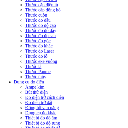
Thước cặp điện tử
Thước cặp đồng hồ
Thước cuộn
Thước đo dầu
Thước đo độ cao
Thước đo độ dày
Thước đo độ sâu
Thước đo góc
Thước đo khác
Thước đo Laser
Thước đo lỗ
Thước eke vuông
Thước lá
Thước Panme
Thước thủy
Dụng cụ đo điện
Ampe kìm
Bút thử điện
Đo điện trở cách điện
Đo điện trở đất
Đồng hồ vạn năng
Dụng cụ đo khác
Thiết bị đo độ ẩm
Thiết bị đo độ rung