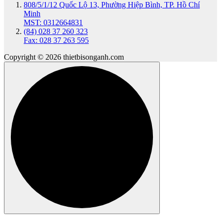
808/5/1/12 Quốc Lộ 13, Phường Hiệp Bình, TP. Hồ Chí
Minh
MST: 0312664831
(84) 028 37 260 323
Fax: 028 37 263 595
Copyright © 2026 thietbisonganh.com