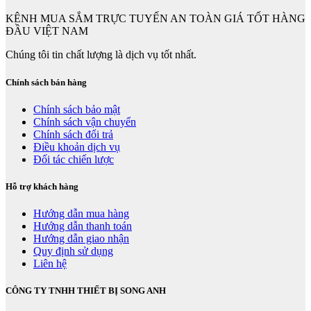
KÊNH MUA SẮM TRỰC TUYẾN AN TOÀN GIÁ TỐT HÀNG
ĐẦU VIỆT NAM
Chúng tôi tin chất lượng là dịch vụ tốt nhất.
Chính sách bán hàng
Chính sách bảo mật
Chính sách vận chuyển
Chính sách đổi trả
Điều khoản dịch vụ
Đối tác chiến lược
Hỗ trợ khách hàng
Hướng dẫn mua hàng
Hướng dẫn thanh toán
Hướng dẫn giao nhận
Quy định sử dụng
Liên hệ
CÔNG TY TNHH THIẾT BỊ SONG ANH