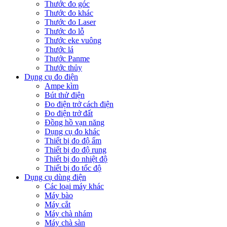
Thước đo góc
Thước đo khác
Thước đo Laser
Thước đo lỗ
Thước eke vuông
Thước lá
Thước Panme
Thước thủy
Dụng cụ đo điện
Ampe kìm
Bút thử điện
Đo điện trở cách điện
Đo điện trở đất
Đồng hồ vạn năng
Dụng cụ đo khác
Thiết bị đo độ ẩm
Thiết bị đo độ rung
Thiết bị đo nhiệt độ
Thiết bị đo tốc độ
Dụng cụ dùng điện
Các loại máy khác
Máy bào
Máy cắt
Máy chà nhám
Máy chà sàn