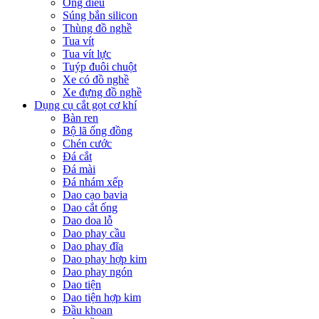
Ống điếu
Súng bắn silicon
Thùng đồ nghề
Tua vít
Tua vít lực
Tuýp đuôi chuột
Xe có đồ nghề
Xe đựng đồ nghề
Dụng cụ cắt gọt cơ khí
Bàn ren
Bộ lã ống đồng
Chén cước
Đá cắt
Đá mài
Đá nhám xếp
Dao cạo bavia
Dao cắt ống
Dao doa lỗ
Dao phay cầu
Dao phay đĩa
Dao phay hợp kim
Dao phay ngón
Dao tiện
Dao tiện hợp kim
Đầu khoan