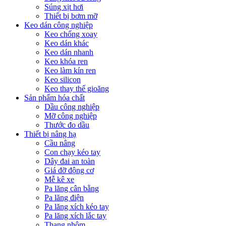
Súng xịt hơi
Thiết bị bơm mỡ
Keo dán công nghiệp
Keo chống xoay
Keo dán khác
Keo dán nhanh
Keo khóa ren
Keo làm kín ren
Keo silicon
Keo thay thế gioăng
Sản phẩm hóa chất
Dầu công nghiệp
Mỡ công nghiệp
Thước đo dầu
Thiết bị nâng hạ
Cầu nâng
Con chạy kéo tay
Dây đai an toàn
Giá đỡ động cơ
Mễ kê xe
Pa lăng cân bằng
Pa lăng điện
Pa lăng xích kéo tay
Pa lăng xích lắc tay
Thang nhôm