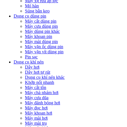
Máy xịt rửa áp lực
Mỏ hàn
Súng bắn keo
Dụng cụ dùng pin
Máy cắt dùng pin
Máy cưa dùng pin
Máy dùng pin khác
Máy khoan pin
Máy mài dùng pin
Máy vặn ốc dùng pin
Máy vặn vít dùng pin
Pin sạc
Dụng cụ khí nén
Dây hơi
Dây hơi tự rút
Dụng cụ khí nén khác
Khớp nối nhanh
Máy cắt tôn
Máy chà nhám hơi
Máy cưa dũa
Máy đánh bóng hơi
Máy đục hơi
Máy khoan hơi
Máy mài hơi
Máy mài trụ