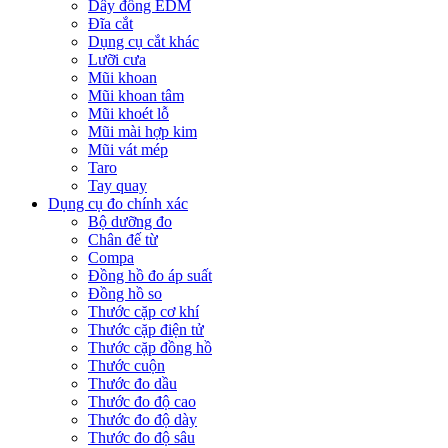
Dây đồng EDM
Đĩa cắt
Dụng cụ cắt khác
Lưỡi cưa
Mũi khoan
Mũi khoan tâm
Mũi khoét lỗ
Mũi mài hợp kim
Mũi vát mép
Taro
Tay quay
Dụng cụ đo chính xác
Bộ dưỡng đo
Chân đế từ
Compa
Đồng hồ đo áp suất
Đồng hồ so
Thước cặp cơ khí
Thước cặp điện tử
Thước cặp đồng hồ
Thước cuộn
Thước đo dầu
Thước đo độ cao
Thước đo độ dày
Thước đo độ sâu