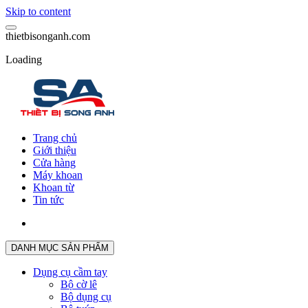
Skip to content
t
h
i
e
t
b
i
s
o
n
g
a
n
h
.
c
o
m
Loading
Trang chủ
Giới thiệu
Cửa hàng
Máy khoan
Khoan từ
Tin tức
DANH MỤC SẢN PHẨM
Dụng cụ cầm tay
Bộ cờ lê
Bộ dụng cụ