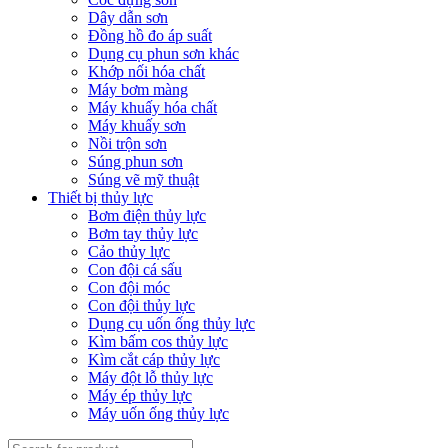
Dây dẫn sơn
Đồng hồ đo áp suất
Dụng cụ phun sơn khác
Khớp nối hóa chất
Máy bơm màng
Máy khuấy hóa chất
Máy khuấy sơn
Nồi trộn sơn
Súng phun sơn
Súng vẽ mỹ thuật
Thiết bị thủy lực
Bơm điện thủy lực
Bơm tay thủy lực
Cảo thủy lực
Con đội cá sấu
Con đội móc
Con đội thủy lực
Dụng cụ uốn ống thủy lực
Kìm bấm cos thủy lực
Kìm cắt cáp thủy lực
Máy đột lỗ thủy lực
Máy ép thủy lực
Máy uốn ống thủy lực