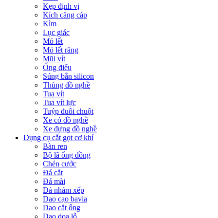
Kẹp định vị
Kích căng cáp
Kìm
Lục giác
Mỏ lết
Mỏ lết răng
Mũi vít
Ống điếu
Súng bắn silicon
Thùng đồ nghề
Tua vít
Tua vít lực
Tuýp đuôi chuột
Xe có đồ nghề
Xe đựng đồ nghề
Dụng cụ cắt gọt cơ khí
Bàn ren
Bộ lã ống đồng
Chén cước
Đá cắt
Đá mài
Đá nhám xếp
Dao cạo bavia
Dao cắt ống
Dao doa lỗ