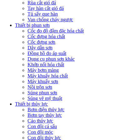
Rùa cắt gió đá
Tay hàn cắt gió đá
Tủ sấy que hàn
Van chống cháy ngược
Thiết bị phun sơn
Cốc đo độ đậm đặc hóa chất
Cốc đựng hóa chất
Cốc đựng sơn
Dây dẫn sơn
Đồng hồ đo áp suất
Dụng cụ phun sơn khác
Khớp nối hóa chất
Máy bơm màng
Máy khuấy hóa chất
Máy khuấy sơn
Nồi trộn sơn
Súng phun sơn
Súng vẽ mỹ thuật
Thiết bị thủy lực
Bơm điện thủy lực
Bơm tay thủy lực
Cảo thủy lực
Con đội cá sấu
Con đội móc
Con đội thủy lực