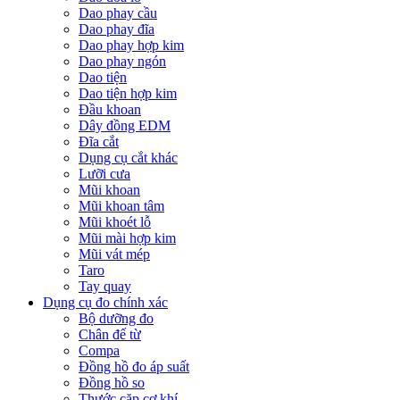
Dao phay cầu
Dao phay đĩa
Dao phay hợp kim
Dao phay ngón
Dao tiện
Dao tiện hợp kim
Đầu khoan
Dây đồng EDM
Đĩa cắt
Dụng cụ cắt khác
Lưỡi cưa
Mũi khoan
Mũi khoan tâm
Mũi khoét lỗ
Mũi mài hợp kim
Mũi vát mép
Taro
Tay quay
Dụng cụ đo chính xác
Bộ dưỡng đo
Chân đế từ
Compa
Đồng hồ đo áp suất
Đồng hồ so
Thước cặp cơ khí