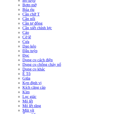
Bộ tuýp
Bơm mỡ
Búa rìu
Cần chữ T
Cần nối
Cần tự động
Cần xiết chỉnh lực
Cảo
Cờ lê
Cưa
Dao kéo
Đầu tuýp
Đục
Dụng cụ cách điện
Dụng cụ chống cháy nổ
Dụng cụ khác
Ê Tô
Giũa
Kẹp định vị
Kích căng cáp
Kìm
Lục giác
Mỏ lết
Mỏ lết răng
Mũi vít