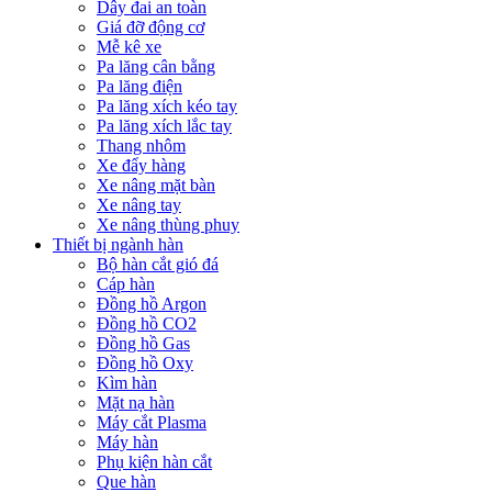
Dây đai an toàn
Giá đỡ động cơ
Mễ kê xe
Pa lăng cân bằng
Pa lăng điện
Pa lăng xích kéo tay
Pa lăng xích lắc tay
Thang nhôm
Xe đẩy hàng
Xe nâng mặt bàn
Xe nâng tay
Xe nâng thùng phuy
Thiết bị ngành hàn
Bộ hàn cắt gió đá
Cáp hàn
Đồng hồ Argon
Đồng hồ CO2
Đồng hồ Gas
Đồng hồ Oxy
Kìm hàn
Mặt nạ hàn
Máy cắt Plasma
Máy hàn
Phụ kiện hàn cắt
Que hàn