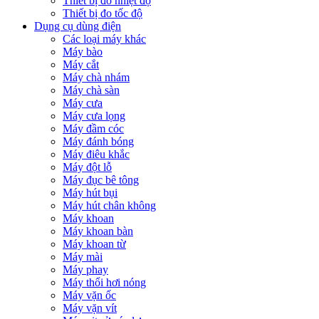
Thiết bị đo nhiệt độ
Thiết bị đo tốc độ
Dụng cụ dùng điện
Các loại máy khác
Máy bào
Máy cắt
Máy chà nhám
Máy chà sàn
Máy cưa
Máy cưa lọng
Máy đầm cóc
Máy đánh bóng
Máy điêu khắc
Máy đột lỗ
Máy đục bê tông
Máy hút bụi
Máy hút chân không
Máy khoan
Máy khoan bàn
Máy khoan từ
Máy mài
Máy phay
Máy thổi hơi nóng
Máy vặn ốc
Máy vặn vít