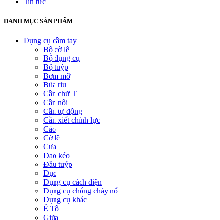
Tin tức
DANH MỤC SẢN PHẨM
Dụng cụ cầm tay
Bộ cờ lê
Bộ dụng cụ
Bộ tuýp
Bơm mỡ
Búa rìu
Cần chữ T
Cần nối
Cần tự động
Cần xiết chỉnh lực
Cảo
Cờ lê
Cưa
Dao kéo
Đầu tuýp
Đục
Dụng cụ cách điện
Dụng cụ chống cháy nổ
Dụng cụ khác
Ê Tô
Giũa