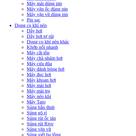
Máy mài dùng pin
Máy vặn ốc dùng pin
Máy vặn vít dùng pin
Pin sạc
Dụng cụ khí nén
Dây hơi
Dây hơi tự rút
Dụng cụ khí nén khác
Khớp nối nhanh
Máy cắt tôn
Máy chà nhám hơi
Máy cưa dũa
Máy đánh bóng hơi
Máy đục hơi
Máy khoan hơi
Máy mài hơi
Máy mài trụ
Máy nén khí
Máy Taro
Súng bắn đinh
Súng gõ rỉ
Súng rút ốc tán
Súng rút Rive
Súng vặn vít
Súng xiết bu lông