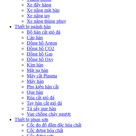
Xe đẩy hàng
Xe nâng mặt bàn
Xe nâng tay
Xe nâng thùng phuy
Thiết bị ngành hàn
Bộ hàn cắt gió đá
Cáp hàn
Đồng hồ Argon
Đồng hồ CO2
Đồng hồ Gas
Đồng hồ Oxy
Kìm hàn
Mặt nạ hàn
Máy cắt Plasma
Máy hàn
Phụ kiện hàn cắt
Que hàn
Rùa cắt gió đá
Tay hàn cắt gió đá
Tủ sấy que hàn
Van chống cháy ngược
Thiết bị phun sơn
Cốc đo độ đậm đặc hóa chất
Cốc đựng hóa chất
Cốc đựng sơn