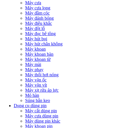
Máy cưa
Máy cưa lọng
Máy đầm cóc
Máy đánh bóng
Máy điêu khắc
Máy đột lỗ
Máy đục bê tông
Máy hút bụi
Máy hút chân không
Máy khoan
Máy khoan bàn
Máy khoan từ
Máy mài
Máy phay
Máy thổi hơi nóng
Máy vặn ốc
Máy vặn vít
Máy xịt rửa áp lực
Mỏ hàn
Súng bắn keo
Dụng cụ dùng pin
Máy cắt dùng pin
Máy cưa dùng pin
Máy dùng pin khác
Máy khoan pin