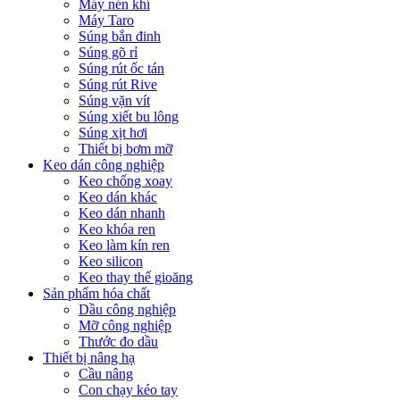
Máy nén khí
Máy Taro
Súng bắn đinh
Súng gõ rỉ
Súng rút ốc tán
Súng rút Rive
Súng vặn vít
Súng xiết bu lông
Súng xịt hơi
Thiết bị bơm mỡ
Keo dán công nghiệp
Keo chống xoay
Keo dán khác
Keo dán nhanh
Keo khóa ren
Keo làm kín ren
Keo silicon
Keo thay thế gioăng
Sản phẩm hóa chất
Dầu công nghiệp
Mỡ công nghiệp
Thước đo dầu
Thiết bị nâng hạ
Cầu nâng
Con chạy kéo tay