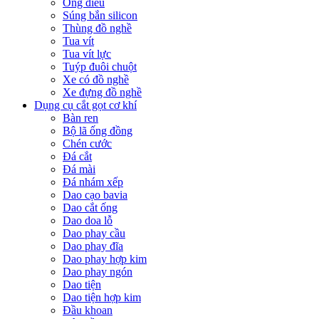
Ống điếu
Súng bắn silicon
Thùng đồ nghề
Tua vít
Tua vít lực
Tuýp đuôi chuột
Xe có đồ nghề
Xe đựng đồ nghề
Dụng cụ cắt gọt cơ khí
Bàn ren
Bộ lã ống đồng
Chén cước
Đá cắt
Đá mài
Đá nhám xếp
Dao cạo bavia
Dao cắt ống
Dao doa lỗ
Dao phay cầu
Dao phay đĩa
Dao phay hợp kim
Dao phay ngón
Dao tiện
Dao tiện hợp kim
Đầu khoan