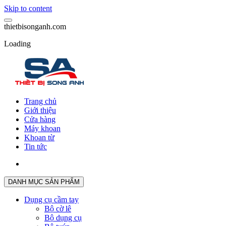
Skip to content
t
h
i
e
t
b
i
s
o
n
g
a
n
h
.
c
o
m
Loading
Trang chủ
Giới thiệu
Cửa hàng
Máy khoan
Khoan từ
Tin tức
DANH MỤC SẢN PHẨM
Dụng cụ cầm tay
Bộ cờ lê
Bộ dụng cụ