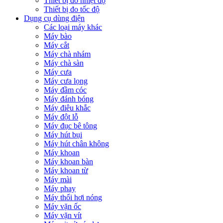
Thiết bị đo nhiệt độ
Thiết bị đo tốc độ
Dụng cụ dùng điện
Các loại máy khác
Máy bào
Máy cắt
Máy chà nhám
Máy chà sàn
Máy cưa
Máy cưa lọng
Máy đầm cóc
Máy đánh bóng
Máy điêu khắc
Máy đột lỗ
Máy đục bê tông
Máy hút bụi
Máy hút chân không
Máy khoan
Máy khoan bàn
Máy khoan từ
Máy mài
Máy phay
Máy thổi hơi nóng
Máy vặn ốc
Máy vặn vít