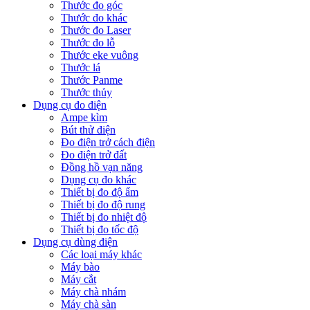
Thước đo góc
Thước đo khác
Thước đo Laser
Thước đo lỗ
Thước eke vuông
Thước lá
Thước Panme
Thước thủy
Dụng cụ đo điện
Ampe kìm
Bút thử điện
Đo điện trở cách điện
Đo điện trở đất
Đồng hồ vạn năng
Dụng cụ đo khác
Thiết bị đo độ ẩm
Thiết bị đo độ rung
Thiết bị đo nhiệt độ
Thiết bị đo tốc độ
Dụng cụ dùng điện
Các loại máy khác
Máy bào
Máy cắt
Máy chà nhám
Máy chà sàn