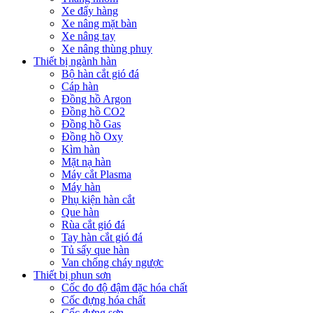
Xe đẩy hàng
Xe nâng mặt bàn
Xe nâng tay
Xe nâng thùng phuy
Thiết bị ngành hàn
Bộ hàn cắt gió đá
Cáp hàn
Đồng hồ Argon
Đồng hồ CO2
Đồng hồ Gas
Đồng hồ Oxy
Kìm hàn
Mặt nạ hàn
Máy cắt Plasma
Máy hàn
Phụ kiện hàn cắt
Que hàn
Rùa cắt gió đá
Tay hàn cắt gió đá
Tủ sấy que hàn
Van chống cháy ngược
Thiết bị phun sơn
Cốc đo độ đậm đặc hóa chất
Cốc đựng hóa chất
Cốc đựng sơn