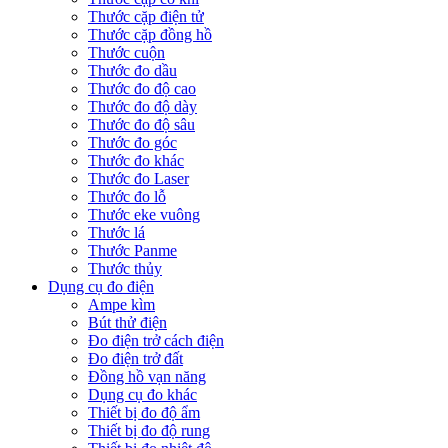
Thước cặp điện tử
Thước cặp đồng hồ
Thước cuộn
Thước đo dầu
Thước đo độ cao
Thước đo độ dày
Thước đo độ sâu
Thước đo góc
Thước đo khác
Thước đo Laser
Thước đo lỗ
Thước eke vuông
Thước lá
Thước Panme
Thước thủy
Dụng cụ đo điện
Ampe kìm
Bút thử điện
Đo điện trở cách điện
Đo điện trở đất
Đồng hồ vạn năng
Dụng cụ đo khác
Thiết bị đo độ ẩm
Thiết bị đo độ rung