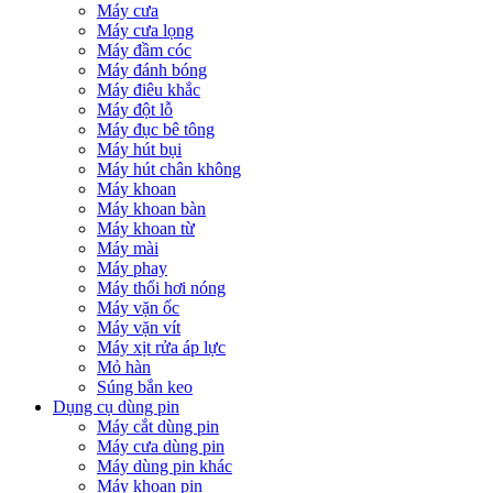
Máy cưa
Máy cưa lọng
Máy đầm cóc
Máy đánh bóng
Máy điêu khắc
Máy đột lỗ
Máy đục bê tông
Máy hút bụi
Máy hút chân không
Máy khoan
Máy khoan bàn
Máy khoan từ
Máy mài
Máy phay
Máy thổi hơi nóng
Máy vặn ốc
Máy vặn vít
Máy xịt rửa áp lực
Mỏ hàn
Súng bắn keo
Dụng cụ dùng pin
Máy cắt dùng pin
Máy cưa dùng pin
Máy dùng pin khác
Máy khoan pin