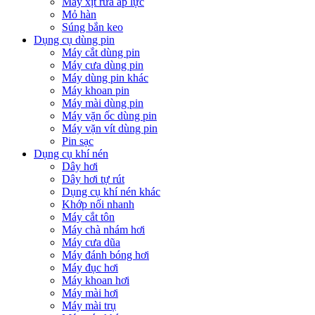
Máy xịt rửa áp lực
Mỏ hàn
Súng bắn keo
Dụng cụ dùng pin
Máy cắt dùng pin
Máy cưa dùng pin
Máy dùng pin khác
Máy khoan pin
Máy mài dùng pin
Máy vặn ốc dùng pin
Máy vặn vít dùng pin
Pin sạc
Dụng cụ khí nén
Dây hơi
Dây hơi tự rút
Dụng cụ khí nén khác
Khớp nối nhanh
Máy cắt tôn
Máy chà nhám hơi
Máy cưa dũa
Máy đánh bóng hơi
Máy đục hơi
Máy khoan hơi
Máy mài hơi
Máy mài trụ