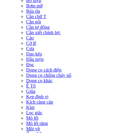
Bộ tuýp
Bơm mỡ
Búa rìu
Cần chữ T
Cần nối
Cần tự động
Cần xiết chỉnh lực
Cảo
Cờ lê
Cưa
Dao kéo
Đầu tuýp
Đục
Dụng cụ cách điện
Dụng cụ chống cháy nổ
Dụng cụ khác
Ê Tô
Giũa
Kẹp định vị
Kích căng cáp
Kìm
Lục giác
Mỏ lết
Mỏ lết răng
Mũi vít