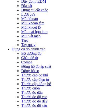
Dây đồng EDM
Đĩa cắt
Dụng cụ cắt khác
Lưỡi cưa
Mũi khoan
Mũi khoan tâm
Mũi khoét lỗ
Mũi mài hợp kim
Mũi vát mép
Taro
Tay quay
Dụng cụ đo chính xác
Bộ dưỡng đo
Chân đế từ
Compa
Đồng hồ đo áp suất
Đồng hồ so
Thước cặp cơ khí
Thước cặp điện tử
Thước cặp đồng hồ
Thước cuộn
Thước đo dầu
Thước đo độ cao
Thước đo độ dày
Thước đo độ sâu