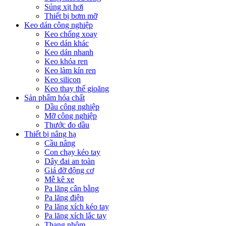
Súng xịt hơi
Thiết bị bơm mỡ
Keo dán công nghiệp
Keo chống xoay
Keo dán khác
Keo dán nhanh
Keo khóa ren
Keo làm kín ren
Keo silicon
Keo thay thế gioăng
Sản phẩm hóa chất
Dầu công nghiệp
Mỡ công nghiệp
Thước đo dầu
Thiết bị nâng hạ
Cầu nâng
Con chạy kéo tay
Dây đai an toàn
Giá đỡ động cơ
Mễ kê xe
Pa lăng cân bằng
Pa lăng điện
Pa lăng xích kéo tay
Pa lăng xích lắc tay
Thang nhôm