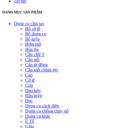
Tin tức
DANH MỤC SẢN PHẨM
Dụng cụ cầm tay
Bộ cờ lê
Bộ dụng cụ
Bộ tuýp
Bơm mỡ
Búa rìu
Cần chữ T
Cần nối
Cần tự động
Cần xiết chỉnh lực
Cảo
Cờ lê
Cưa
Dao kéo
Đầu tuýp
Đục
Dụng cụ cách điện
Dụng cụ chống cháy nổ
Dụng cụ khác
Ê Tô
Giũa