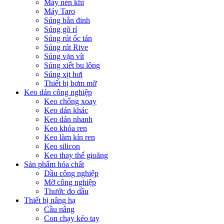
Máy nén khí
Máy Taro
Súng bắn đinh
Súng gõ rỉ
Súng rút ốc tán
Súng rút Rive
Súng vặn vít
Súng xiết bu lông
Súng xịt hơi
Thiết bị bơm mỡ
Keo dán công nghiệp
Keo chống xoay
Keo dán khác
Keo dán nhanh
Keo khóa ren
Keo làm kín ren
Keo silicon
Keo thay thế gioăng
Sản phẩm hóa chất
Dầu công nghiệp
Mỡ công nghiệp
Thước đo dầu
Thiết bị nâng hạ
Cầu nâng
Con chạy kéo tay