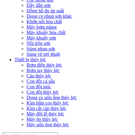
Dây dẫn sơn
Đồng hồ đo áp suất
Dụng cụ phun sơn khác
Khớp nối hóa chất
Máy bơm màng
Máy khuấy hóa chất
Máy khuấy sơn
Nồi trộn sơn
Súng phun sơn
Súng vẽ mỹ thuật
Thiết bị thủy lực
Bơm điện thủy lực
Bơm tay thủy lực
Cảo thủy lực
Con đội cá sấu
Con đội móc
Con đội thủy lực
Dụng cụ uốn ống thủy lực
Kìm bấm cos thủy lực
Kìm cắt cáp thủy lực
Máy đột lỗ thủy lực
Máy ép thủy lực
Máy uốn ống thủy lực