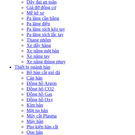
Dây đai an toàn
Giá đỡ động cơ
Mễ kê xe
Pa lăng cân bằng
Pa lăng điện
Pa lăng xích kéo tay
Pa lăng xích lắc tay
Thang nhôm
Xe đẩy hàng
Xe nâng mặt bàn
Xe nâng tay
Xe nâng thùng phuy
Thiết bị ngành hàn
Bộ hàn cắt gió đá
Cáp hàn
Đồng hồ Argon
Đồng hồ CO2
Đồng hồ Gas
Đồng hồ Oxy
Kìm hàn
Mặt nạ hàn
Máy cắt Plasma
Máy hàn
Phụ kiện hàn cắt
Que hàn