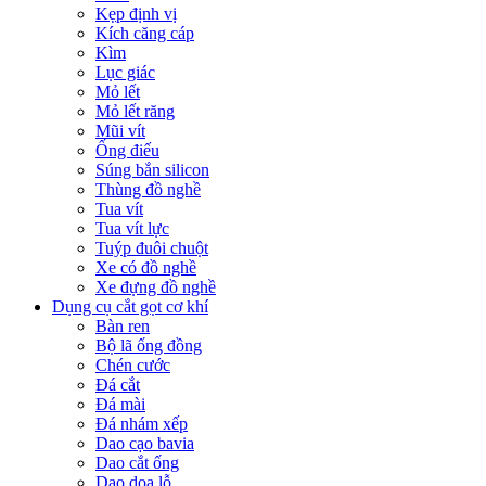
Kẹp định vị
Kích căng cáp
Kìm
Lục giác
Mỏ lết
Mỏ lết răng
Mũi vít
Ống điếu
Súng bắn silicon
Thùng đồ nghề
Tua vít
Tua vít lực
Tuýp đuôi chuột
Xe có đồ nghề
Xe đựng đồ nghề
Dụng cụ cắt gọt cơ khí
Bàn ren
Bộ lã ống đồng
Chén cước
Đá cắt
Đá mài
Đá nhám xếp
Dao cạo bavia
Dao cắt ống
Dao doa lỗ