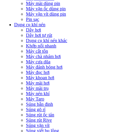
Máy mài dùng pin
Máy vặn ốc dùng pin
Máy vặn vít dùng pin
Pin sạc
Dụng cụ khí nén
Dây hơi
Dây hơi tự rút
Dụng cụ khí nén khác
Khớp nối nhanh
Máy cắt tôn
Máy chà nhám hơi
Máy cưa dũa
Máy đánh bóng hơi
Máy đục hơi
Máy khoan hơi
Máy mài hơi
Máy mài trụ
Máy nén khí
Máy Taro
Súng bắn đinh
Súng gõ rỉ
Súng rút ốc tán
Súng rút Rive
Súng vặn vít
Súng xiết bu lông