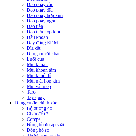
Dao phay cầu
Dao phay đĩa
Dao phay hợp kim
Dao phay ngón
Dao tiện
Dao tiện hợp kim
Đầu khoan
Dây đồng EDM
Đĩa cắt
Dụng cụ cắt khác
Lưỡi cưa
Mũi khoan
Mũi khoan tâm
Mũi khoét lỗ
Mũi mài hợp kim
Mũi vát mép
Taro
Tay quay
Dụng cụ đo chính xác
Bộ dưỡng đo
Chân đế từ
Compa
Đồng hồ đo áp suất
Đồng hồ so
Thước cặp cơ khí