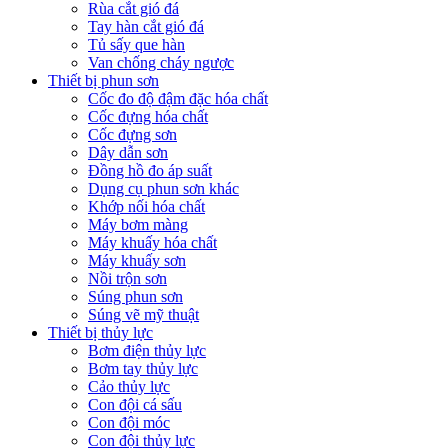
Rùa cắt gió đá
Tay hàn cắt gió đá
Tủ sấy que hàn
Van chống cháy ngược
Thiết bị phun sơn
Cốc đo độ đậm đặc hóa chất
Cốc đựng hóa chất
Cốc đựng sơn
Dây dẫn sơn
Đồng hồ đo áp suất
Dụng cụ phun sơn khác
Khớp nối hóa chất
Máy bơm màng
Máy khuấy hóa chất
Máy khuấy sơn
Nồi trộn sơn
Súng phun sơn
Súng vẽ mỹ thuật
Thiết bị thủy lực
Bơm điện thủy lực
Bơm tay thủy lực
Cảo thủy lực
Con đội cá sấu
Con đội móc
Con đội thủy lực