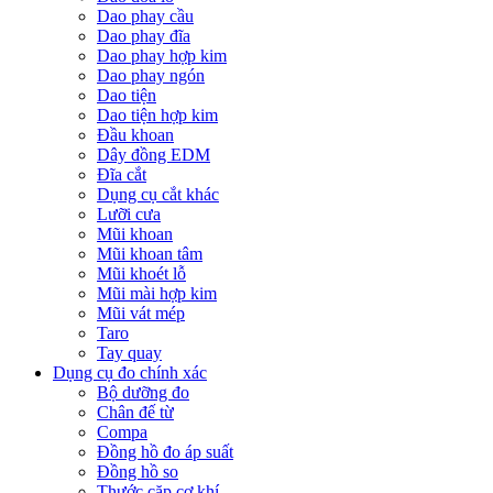
Dao phay cầu
Dao phay đĩa
Dao phay hợp kim
Dao phay ngón
Dao tiện
Dao tiện hợp kim
Đầu khoan
Dây đồng EDM
Đĩa cắt
Dụng cụ cắt khác
Lưỡi cưa
Mũi khoan
Mũi khoan tâm
Mũi khoét lỗ
Mũi mài hợp kim
Mũi vát mép
Taro
Tay quay
Dụng cụ đo chính xác
Bộ dưỡng đo
Chân đế từ
Compa
Đồng hồ đo áp suất
Đồng hồ so
Thước cặp cơ khí