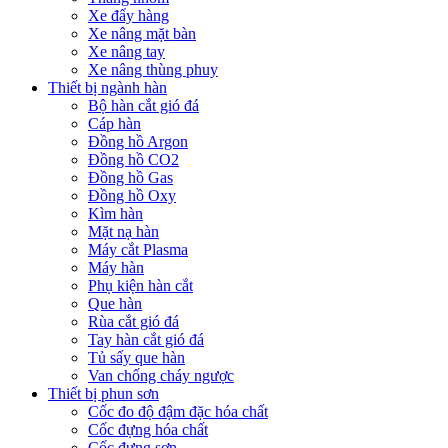
Xe đẩy hàng
Xe nâng mặt bàn
Xe nâng tay
Xe nâng thùng phuy
Thiết bị ngành hàn
Bộ hàn cắt gió đá
Cáp hàn
Đồng hồ Argon
Đồng hồ CO2
Đồng hồ Gas
Đồng hồ Oxy
Kìm hàn
Mặt nạ hàn
Máy cắt Plasma
Máy hàn
Phụ kiện hàn cắt
Que hàn
Rùa cắt gió đá
Tay hàn cắt gió đá
Tủ sấy que hàn
Van chống cháy ngược
Thiết bị phun sơn
Cốc đo độ đậm đặc hóa chất
Cốc đựng hóa chất
Cốc đựng sơn