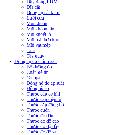
Dây đồng EDM
Đĩa cắt
Dụng cụ cắt khác
Lưỡi cưa
Mũi khoan
Mũi khoan tâm
Mũi khoét lỗ
Mũi mài hợp kim
Mũi vát mép
Taro
Tay quay
Dụng cụ đo chính xác
Bộ dưỡng đo
Chân đế từ
Compa
Đồng hồ đo áp suất
Đồng hồ so
Thước cặp cơ khí
Thước cặp điện tử
Thước cặp đồng hồ
Thước cuộn
Thước đo dầu
Thước đo độ cao
Thước đo độ dày
Thước đo độ sâu