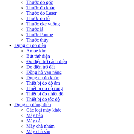
Thước đo góc
Thước đo khác
Thước đo Laser
Thước đo lỗ
Thước eke vuông
Thước lá
Thước Panme
Thước thủy
Dụng cụ đo điện
Ampe kìm
Bút thử điện
Đo điện trở cách điện
Đo điện trở đất
Đồng hồ vạn năng
Dụng cụ đo khác
Thiết bị đo độ ẩm
Thiết bị đo độ rung
Thiết bị đo nhiệt độ
Thiết bị đo tốc độ
Dụng cụ dùng điện
Các loại máy khác
Máy bào
Máy cắt
Máy chà nhám
Máy chà sàn