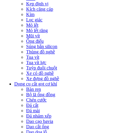
Kẹp định vị
Kích căng cáp
Kìm
Lục giác
Mỏ lết
Mỏ lết răng
Mũi vít
Ống điếu
Súng bắn silicon
Thùng đồ nghề
Tua vít
Tua vít lực
Tuýp đuôi chuột
Xe có đồ nghề
Xe đựng đồ nghề
Dụng cụ cắt gọt cơ khí
Bàn ren
Bộ lã ống đồng
Chén cước
Đá cắt
Đá mài
Đá nhám xếp
Dao cạo bavia
Dao cắt ống
Dao doa lỗ