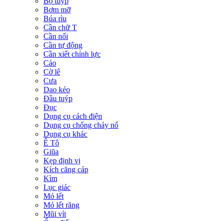
Bộ tuýp
Bơm mỡ
Búa rìu
Cần chữ T
Cần nối
Cần tự động
Cần xiết chỉnh lực
Cảo
Cờ lê
Cưa
Dao kéo
Đầu tuýp
Đục
Dụng cụ cách điện
Dụng cụ chống cháy nổ
Dụng cụ khác
Ê Tô
Giũa
Kẹp định vị
Kích căng cáp
Kìm
Lục giác
Mỏ lết
Mỏ lết răng
Mũi vít