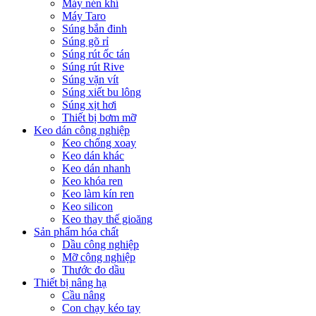
Máy nén khí
Máy Taro
Súng bắn đinh
Súng gõ rỉ
Súng rút ốc tán
Súng rút Rive
Súng vặn vít
Súng xiết bu lông
Súng xịt hơi
Thiết bị bơm mỡ
Keo dán công nghiệp
Keo chống xoay
Keo dán khác
Keo dán nhanh
Keo khóa ren
Keo làm kín ren
Keo silicon
Keo thay thế gioăng
Sản phẩm hóa chất
Dầu công nghiệp
Mỡ công nghiệp
Thước đo dầu
Thiết bị nâng hạ
Cầu nâng
Con chạy kéo tay