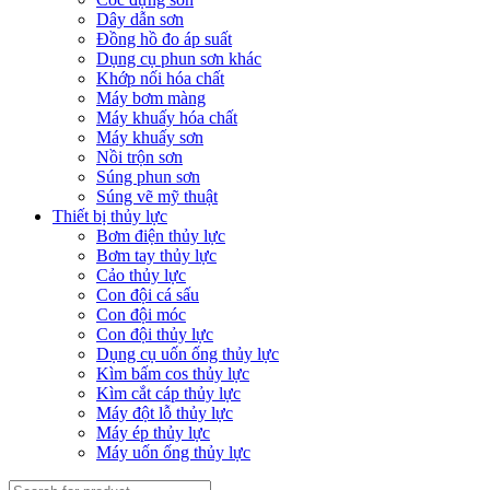
Dây dẫn sơn
Đồng hồ đo áp suất
Dụng cụ phun sơn khác
Khớp nối hóa chất
Máy bơm màng
Máy khuấy hóa chất
Máy khuấy sơn
Nồi trộn sơn
Súng phun sơn
Súng vẽ mỹ thuật
Thiết bị thủy lực
Bơm điện thủy lực
Bơm tay thủy lực
Cảo thủy lực
Con đội cá sấu
Con đội móc
Con đội thủy lực
Dụng cụ uốn ống thủy lực
Kìm bấm cos thủy lực
Kìm cắt cáp thủy lực
Máy đột lỗ thủy lực
Máy ép thủy lực
Máy uốn ống thủy lực