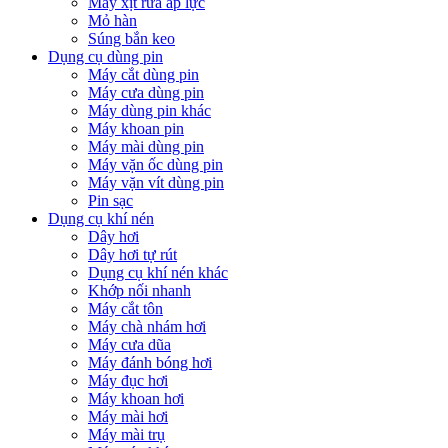
Máy xịt rửa áp lực
Mỏ hàn
Súng bắn keo
Dụng cụ dùng pin
Máy cắt dùng pin
Máy cưa dùng pin
Máy dùng pin khác
Máy khoan pin
Máy mài dùng pin
Máy vặn ốc dùng pin
Máy vặn vít dùng pin
Pin sạc
Dụng cụ khí nén
Dây hơi
Dây hơi tự rút
Dụng cụ khí nén khác
Khớp nối nhanh
Máy cắt tôn
Máy chà nhám hơi
Máy cưa dũa
Máy đánh bóng hơi
Máy đục hơi
Máy khoan hơi
Máy mài hơi
Máy mài trụ