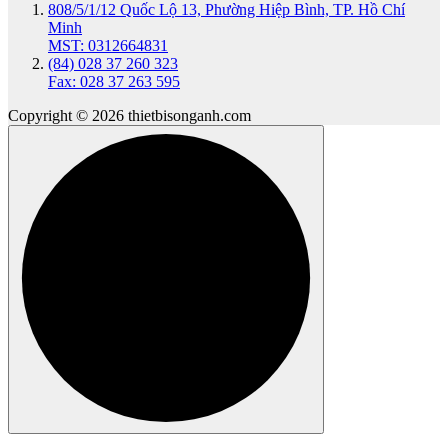
808/5/1/12 Quốc Lộ 13, Phường Hiệp Bình, TP. Hồ Chí
Minh
MST: 0312664831
(84) 028 37 260 323
Fax: 028 37 263 595
Copyright © 2026 thietbisonganh.com