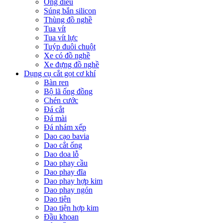
Ống điếu
Súng bắn silicon
Thùng đồ nghề
Tua vít
Tua vít lực
Tuýp đuôi chuột
Xe có đồ nghề
Xe đựng đồ nghề
Dụng cụ cắt gọt cơ khí
Bàn ren
Bộ lã ống đồng
Chén cước
Đá cắt
Đá mài
Đá nhám xếp
Dao cạo bavia
Dao cắt ống
Dao doa lỗ
Dao phay cầu
Dao phay đĩa
Dao phay hợp kim
Dao phay ngón
Dao tiện
Dao tiện hợp kim
Đầu khoan