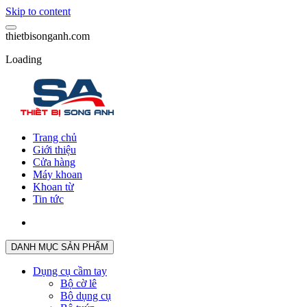
Skip to content
t
h
i
e
t
b
i
s
o
n
g
a
n
h
.
c
o
m
Loading
Trang chủ
Giới thiệu
Cửa hàng
Máy khoan
Khoan từ
Tin tức
DANH MỤC SẢN PHẨM
Dụng cụ cầm tay
Bộ cờ lê
Bộ dụng cụ