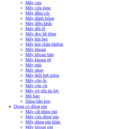
Máy cưa
Máy cưa lọng
Máy đầm cóc
Máy đánh bóng
Máy điêu khắc
Máy đột lỗ
Máy đục bê tông
Máy hút bụi
Máy hút chân không
Máy khoan
Máy khoan bàn
Máy khoan từ
Máy mài
Máy phay
Máy thổi hơi nóng
Máy vặn ốc
Máy vặn vít
Máy xịt rửa áp lực
Mỏ hàn
Súng bắn keo
Dụng cụ dùng pin
Máy cắt dùng pin
Máy cưa dùng pin
Máy dùng pin khác
Máy khoan pin