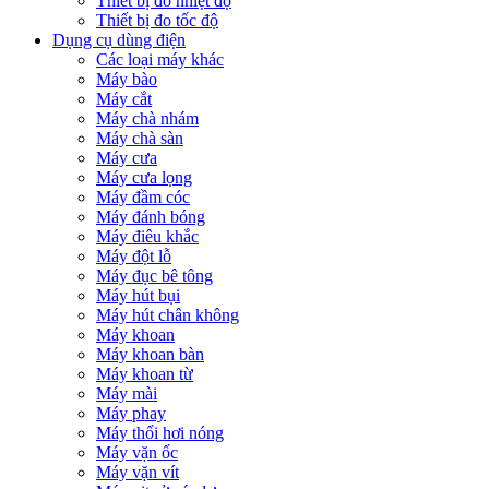
Thiết bị đo nhiệt độ
Thiết bị đo tốc độ
Dụng cụ dùng điện
Các loại máy khác
Máy bào
Máy cắt
Máy chà nhám
Máy chà sàn
Máy cưa
Máy cưa lọng
Máy đầm cóc
Máy đánh bóng
Máy điêu khắc
Máy đột lỗ
Máy đục bê tông
Máy hút bụi
Máy hút chân không
Máy khoan
Máy khoan bàn
Máy khoan từ
Máy mài
Máy phay
Máy thổi hơi nóng
Máy vặn ốc
Máy vặn vít