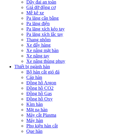
Dây đai an toàn
Giá đỡ động cơ
Mễ kê xe
Pa lăng cân bằng
Pa lăng điện
Pa lăng xích kéo tay
Pa lăng xích lắc tay
Thang nhôm
Xe đẩy hàng
Xe nâng mặt bàn
Xe nâng tay
Xe nâng thùng phuy
Thiết bị ngành hàn
Bộ hàn cắt gió đá
Cáp hàn
Đồng hồ Argon
Đồng hồ CO2
Đồng hồ Gas
Đồng hồ Oxy
Kìm hàn
Mặt nạ hàn
Máy cắt Plasma
Máy hàn
Phụ kiện hàn cắt
Que hàn