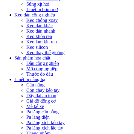
Súng xịt hơi
Thiết bị bơm mỡ
Keo dán công nghiệp
Keo chống xoay
Keo dán khác
Keo dán nhanh
Keo khóa ren
Keo làm kín ren
Keo silicon
Keo thay thế gioăng
Sản phẩm hóa chất
Dầu công nghiệp
Mỡ công nghiệp
Thước đo dầu
Thiết bị nâng hạ
Cầu nâng
Con chạy kéo tay
Dây đai an toàn
Giá đỡ động cơ
Mễ kê xe
Pa lăng cân bằng
Pa lăng điện
Pa lăng xích kéo tay
Pa lăng xích lắc tay
Thang nhôm