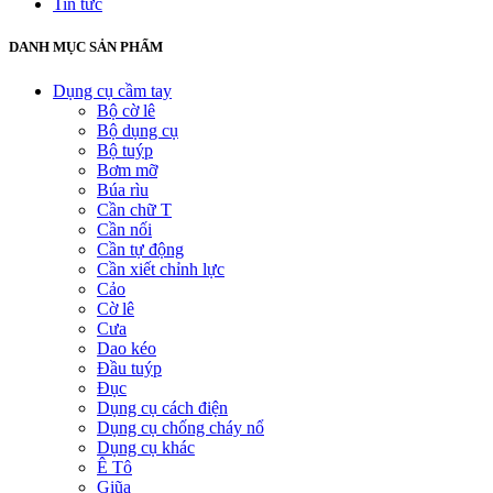
Tin tức
DANH MỤC SẢN PHẨM
Dụng cụ cầm tay
Bộ cờ lê
Bộ dụng cụ
Bộ tuýp
Bơm mỡ
Búa rìu
Cần chữ T
Cần nối
Cần tự động
Cần xiết chỉnh lực
Cảo
Cờ lê
Cưa
Dao kéo
Đầu tuýp
Đục
Dụng cụ cách điện
Dụng cụ chống cháy nổ
Dụng cụ khác
Ê Tô
Giũa