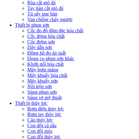
Rùa cắt gió đá
Tay hàn cắt gió đá
Tủ sấy que hàn
Van chống cháy ngược
Thiết bị phun sơn
Cốc đo độ đậm đặc hóa chất
Cốc đựng hóa chất
Cốc đựng sơn
Dây dẫn sơn
Đồng hồ đo áp suất
Dụng cụ phun sơn khác
Khớp nối hóa chất
Máy bơm màng
Máy khuấy hóa chất
Máy khuấy sơn
Nồi trộn sơn
Súng phun sơn
Súng vẽ mỹ thuật
Thiết bị thủy lực
Bơm điện thủy lực
Bơm tay thủy lực
Cảo thủy lực
Con đội cá sấu
Con đội móc
Con đội thủy lực