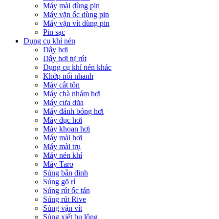
Máy mài dùng pin
Máy vặn ốc dùng pin
Máy vặn vít dùng pin
Pin sạc
Dụng cụ khí nén
Dây hơi
Dây hơi tự rút
Dụng cụ khí nén khác
Khớp nối nhanh
Máy cắt tôn
Máy chà nhám hơi
Máy cưa dũa
Máy đánh bóng hơi
Máy đục hơi
Máy khoan hơi
Máy mài hơi
Máy mài trụ
Máy nén khí
Máy Taro
Súng bắn đinh
Súng gõ rỉ
Súng rút ốc tán
Súng rút Rive
Súng vặn vít
Súng xiết bu lông