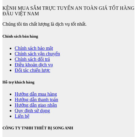
KÊNH MUA SẮM TRỰC TUYẾN AN TOÀN GIÁ TỐT HÀNG
ĐẦU VIỆT NAM
Chúng tôi tin chất lượng là dịch vụ tốt nhất.
Chính sách bán hàng
Chính sách bảo mật
Chính sách vận chuyển
Chính sách đổi trả
Điều khoản dịch vụ
Đối tác chiến lược
Hỗ trợ khách hàng
Hướng dẫn mua hàng
Hướng dẫn thanh toán
Hướng dẫn giao nhận
Quy định sử dụng
Liên hệ
CÔNG TY TNHH THIẾT BỊ SONG ANH