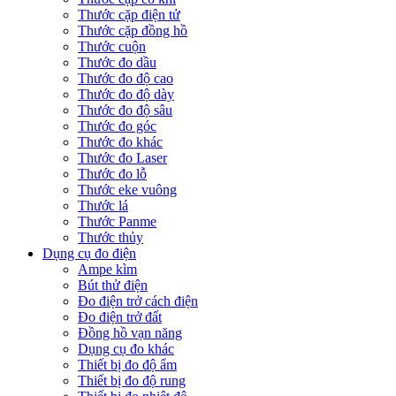
Thước cặp điện tử
Thước cặp đồng hồ
Thước cuộn
Thước đo dầu
Thước đo độ cao
Thước đo độ dày
Thước đo độ sâu
Thước đo góc
Thước đo khác
Thước đo Laser
Thước đo lỗ
Thước eke vuông
Thước lá
Thước Panme
Thước thủy
Dụng cụ đo điện
Ampe kìm
Bút thử điện
Đo điện trở cách điện
Đo điện trở đất
Đồng hồ vạn năng
Dụng cụ đo khác
Thiết bị đo độ ẩm
Thiết bị đo độ rung