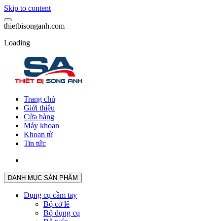
Skip to content
t
h
i
e
t
b
i
s
o
n
g
a
n
h
.
c
o
m
Loading
Trang chủ
Giới thiệu
Cửa hàng
Máy khoan
Khoan từ
Tin tức
DANH MỤC SẢN PHẨM
Dụng cụ cầm tay
Bộ cờ lê
Bộ dụng cụ