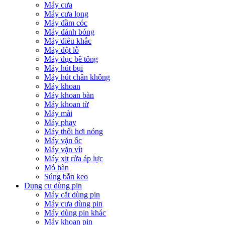
Máy cưa
Máy cưa lọng
Máy đầm cóc
Máy đánh bóng
Máy điêu khắc
Máy đột lỗ
Máy đục bê tông
Máy hút bụi
Máy hút chân không
Máy khoan
Máy khoan bàn
Máy khoan từ
Máy mài
Máy phay
Máy thổi hơi nóng
Máy vặn ốc
Máy vặn vít
Máy xịt rửa áp lực
Mỏ hàn
Súng bắn keo
Dụng cụ dùng pin
Máy cắt dùng pin
Máy cưa dùng pin
Máy dùng pin khác
Máy khoan pin