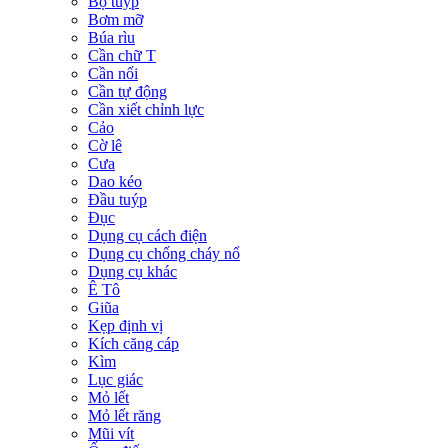
Bộ tuýp
Bơm mỡ
Búa rìu
Cần chữ T
Cần nối
Cần tự động
Cần xiết chỉnh lực
Cảo
Cờ lê
Cưa
Dao kéo
Đầu tuýp
Đục
Dụng cụ cách điện
Dụng cụ chống cháy nổ
Dụng cụ khác
Ê Tô
Giũa
Kẹp định vị
Kích căng cáp
Kìm
Lục giác
Mỏ lết
Mỏ lết răng
Mũi vít