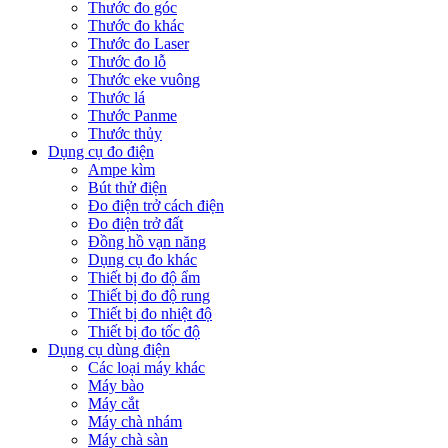
Thước đo góc
Thước đo khác
Thước đo Laser
Thước đo lỗ
Thước eke vuông
Thước lá
Thước Panme
Thước thủy
Dụng cụ đo điện
Ampe kìm
Bút thử điện
Đo điện trở cách điện
Đo điện trở đất
Đồng hồ vạn năng
Dụng cụ đo khác
Thiết bị đo độ ẩm
Thiết bị đo độ rung
Thiết bị đo nhiệt độ
Thiết bị đo tốc độ
Dụng cụ dùng điện
Các loại máy khác
Máy bào
Máy cắt
Máy chà nhám
Máy chà sàn