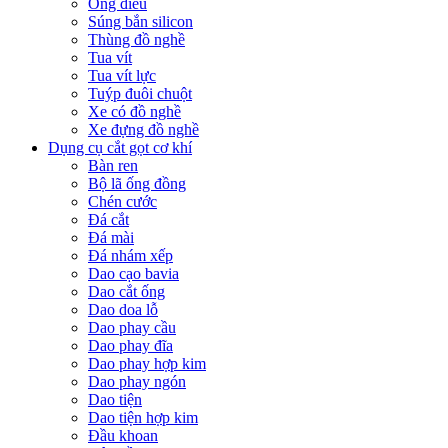
Ống điếu
Súng bắn silicon
Thùng đồ nghề
Tua vít
Tua vít lực
Tuýp đuôi chuột
Xe có đồ nghề
Xe đựng đồ nghề
Dụng cụ cắt gọt cơ khí
Bàn ren
Bộ lã ống đồng
Chén cước
Đá cắt
Đá mài
Đá nhám xếp
Dao cạo bavia
Dao cắt ống
Dao doa lỗ
Dao phay cầu
Dao phay đĩa
Dao phay hợp kim
Dao phay ngón
Dao tiện
Dao tiện hợp kim
Đầu khoan