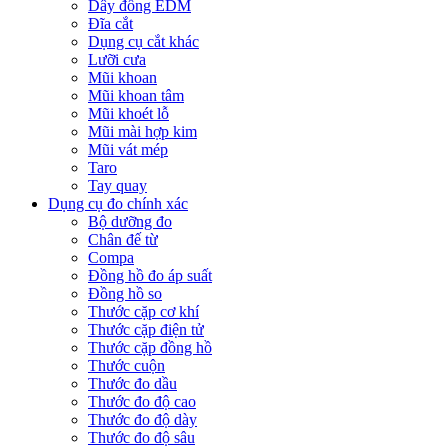
Dây đồng EDM
Đĩa cắt
Dụng cụ cắt khác
Lưỡi cưa
Mũi khoan
Mũi khoan tâm
Mũi khoét lỗ
Mũi mài hợp kim
Mũi vát mép
Taro
Tay quay
Dụng cụ đo chính xác
Bộ dưỡng đo
Chân đế từ
Compa
Đồng hồ đo áp suất
Đồng hồ so
Thước cặp cơ khí
Thước cặp điện tử
Thước cặp đồng hồ
Thước cuộn
Thước đo dầu
Thước đo độ cao
Thước đo độ dày
Thước đo độ sâu