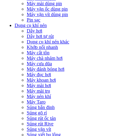
Máy mài dùng pin
Máy vặn ốc dùng pin
Máy vặn vít dùng pin
Pin sạc
Dụng cụ khí nén
Dây hơi
Dây hơi tự rút
Dụng cụ khí nén khác
Khớp nối nhanh
Máy cắt tôn
Máy chà nhám hơi
Máy cưa dũa
Máy đánh bóng hơi
Máy đục hơi
Máy khoan hơi
Máy mài hơi
Máy mài trụ
Máy nén khí
Máy Taro
Súng bắn đinh
Súng gõ rỉ
Súng rút ốc tán
Súng rút Rive
Súng vặn vít
Súng xiết bu lông