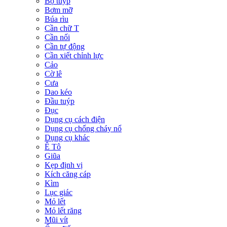
Bộ tuýp
Bơm mỡ
Búa rìu
Cần chữ T
Cần nối
Cần tự động
Cần xiết chỉnh lực
Cảo
Cờ lê
Cưa
Dao kéo
Đầu tuýp
Đục
Dụng cụ cách điện
Dụng cụ chống cháy nổ
Dụng cụ khác
Ê Tô
Giũa
Kẹp định vị
Kích căng cáp
Kìm
Lục giác
Mỏ lết
Mỏ lết răng
Mũi vít