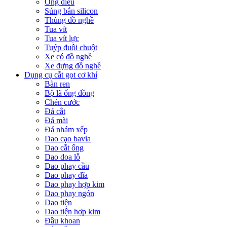
Ống điếu
Súng bắn silicon
Thùng đồ nghề
Tua vít
Tua vít lực
Tuýp đuôi chuột
Xe có đồ nghề
Xe đựng đồ nghề
Dụng cụ cắt gọt cơ khí
Bàn ren
Bộ lã ống đồng
Chén cước
Đá cắt
Đá mài
Đá nhám xếp
Dao cạo bavia
Dao cắt ống
Dao doa lỗ
Dao phay cầu
Dao phay đĩa
Dao phay hợp kim
Dao phay ngón
Dao tiện
Dao tiện hợp kim
Đầu khoan