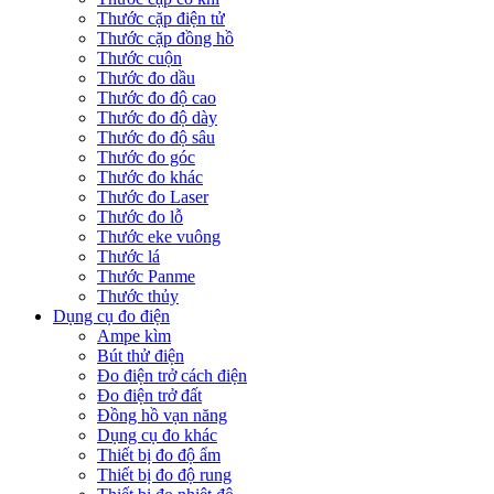
Thước cặp điện tử
Thước cặp đồng hồ
Thước cuộn
Thước đo dầu
Thước đo độ cao
Thước đo độ dày
Thước đo độ sâu
Thước đo góc
Thước đo khác
Thước đo Laser
Thước đo lỗ
Thước eke vuông
Thước lá
Thước Panme
Thước thủy
Dụng cụ đo điện
Ampe kìm
Bút thử điện
Đo điện trở cách điện
Đo điện trở đất
Đồng hồ vạn năng
Dụng cụ đo khác
Thiết bị đo độ ẩm
Thiết bị đo độ rung