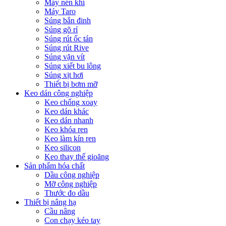
Máy nén khí
Máy Taro
Súng bắn đinh
Súng gõ rỉ
Súng rút ốc tán
Súng rút Rive
Súng vặn vít
Súng xiết bu lông
Súng xịt hơi
Thiết bị bơm mỡ
Keo dán công nghiệp
Keo chống xoay
Keo dán khác
Keo dán nhanh
Keo khóa ren
Keo làm kín ren
Keo silicon
Keo thay thế gioăng
Sản phẩm hóa chất
Dầu công nghiệp
Mỡ công nghiệp
Thước đo dầu
Thiết bị nâng hạ
Cầu nâng
Con chạy kéo tay