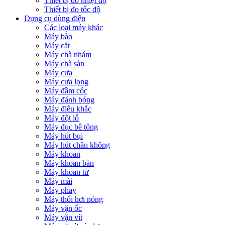
Thiết bị đo nhiệt độ
Thiết bị đo tốc độ
Dụng cụ dùng điện
Các loại máy khác
Máy bào
Máy cắt
Máy chà nhám
Máy chà sàn
Máy cưa
Máy cưa lọng
Máy đầm cóc
Máy đánh bóng
Máy điêu khắc
Máy đột lỗ
Máy đục bê tông
Máy hút bụi
Máy hút chân không
Máy khoan
Máy khoan bàn
Máy khoan từ
Máy mài
Máy phay
Máy thổi hơi nóng
Máy vặn ốc
Máy vặn vít