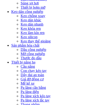
Súng xịt hơi
Thiết bị bơm mỡ
Keo dán công nghiệp
Keo chống xoay
Keo dán khác
Keo dán nhanh
Keo khóa ren
Keo làm kín ren
Keo silicon
Keo thay thế gioăng
Sản phẩm hóa chất
Dầu công nghiệp
Mỡ công nghiệp
Thước đo dầu
Thiết bị nâng hạ
Cầu nâng
Con chạy kéo tay
Dây đai an toàn
Giá đỡ động cơ
Mễ kê xe
Pa lăng cân bằng
Pa lăng điện
Pa lăng xích kéo tay
Pa lăng xích lắc tay
Thang nhôm