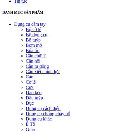
Tin tức
DANH MỤC SẢN PHẨM
Dụng cụ cầm tay
Bộ cờ lê
Bộ dụng cụ
Bộ tuýp
Bơm mỡ
Búa rìu
Cần chữ T
Cần nối
Cần tự động
Cần xiết chỉnh lực
Cảo
Cờ lê
Cưa
Dao kéo
Đầu tuýp
Đục
Dụng cụ cách điện
Dụng cụ chống cháy nổ
Dụng cụ khác
Ê Tô
Giũa