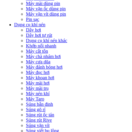
Máy mài dùng pin
Máy vặn ốc dùng pin
Máy vặn vít dùng pin
Pin sạc
Dụng cụ khí nén
Dây hơi
Dây hơi tự rút
Dụng cụ khí nén khác
Khớp nối nhanh
Máy cắt tôn
Máy chà nhám hơi
Máy cưa dũa
Máy đánh bóng hơi
Máy đục hơi
Máy khoan hơi
Máy mài hơi
Máy mài trụ
Máy nén khí
Máy Taro
Súng bắn đinh
Súng gõ rỉ
Súng rút ốc tán
Súng rút Rive
Súng vặn vít
Súng xiết bu lông