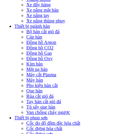
Xe đẩy hàng
Xe nâng mặt bàn
Xe nâng tay
Xe nâng thùng phuy
Thiết bị ngành hàn
Bộ hàn cắt gió đá
Cáp hàn
Đồng hồ Argon
Đồng hồ CO2
Đồng hồ Gas
Đồng hồ Oxy
Kìm hàn
Mặt nạ hàn
Máy cắt Plasma
Máy hàn
Phụ kiện hàn cắt
Que hàn
Rùa cắt gió đá
Tay hàn cắt gió đá
Tủ sấy que hàn
Van chống cháy ngược
Thiết bị phun sơn
Cốc đo độ đậm đặc hóa chất
Cốc đựng hóa chất
Cốc đựng sơn