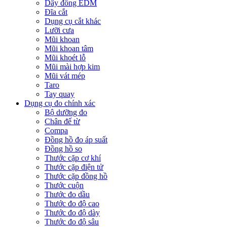
Dây đồng EDM
Đĩa cắt
Dụng cụ cắt khác
Lưỡi cưa
Mũi khoan
Mũi khoan tâm
Mũi khoét lỗ
Mũi mài hợp kim
Mũi vát mép
Taro
Tay quay
Dụng cụ đo chính xác
Bộ dưỡng đo
Chân đế từ
Compa
Đồng hồ đo áp suất
Đồng hồ so
Thước cặp cơ khí
Thước cặp điện tử
Thước cặp đồng hồ
Thước cuộn
Thước đo dầu
Thước đo độ cao
Thước đo độ dày
Thước đo độ sâu