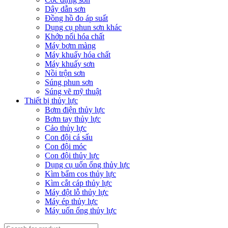
Dây dẫn sơn
Đồng hồ đo áp suất
Dụng cụ phun sơn khác
Khớp nối hóa chất
Máy bơm màng
Máy khuấy hóa chất
Máy khuấy sơn
Nồi trộn sơn
Súng phun sơn
Súng vẽ mỹ thuật
Thiết bị thủy lực
Bơm điện thủy lực
Bơm tay thủy lực
Cảo thủy lực
Con đội cá sấu
Con đội móc
Con đội thủy lực
Dụng cụ uốn ống thủy lực
Kìm bấm cos thủy lực
Kìm cắt cáp thủy lực
Máy đột lỗ thủy lực
Máy ép thủy lực
Máy uốn ống thủy lực