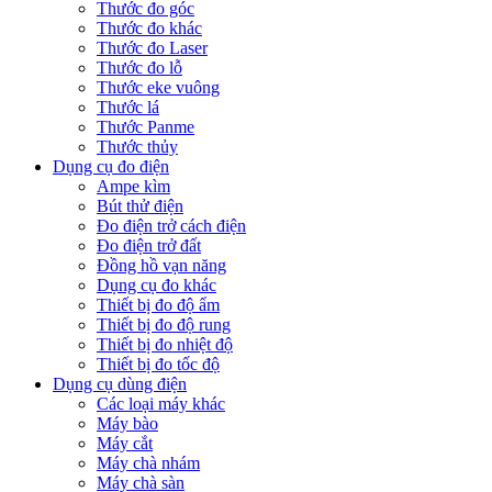
Thước đo góc
Thước đo khác
Thước đo Laser
Thước đo lỗ
Thước eke vuông
Thước lá
Thước Panme
Thước thủy
Dụng cụ đo điện
Ampe kìm
Bút thử điện
Đo điện trở cách điện
Đo điện trở đất
Đồng hồ vạn năng
Dụng cụ đo khác
Thiết bị đo độ ẩm
Thiết bị đo độ rung
Thiết bị đo nhiệt độ
Thiết bị đo tốc độ
Dụng cụ dùng điện
Các loại máy khác
Máy bào
Máy cắt
Máy chà nhám
Máy chà sàn