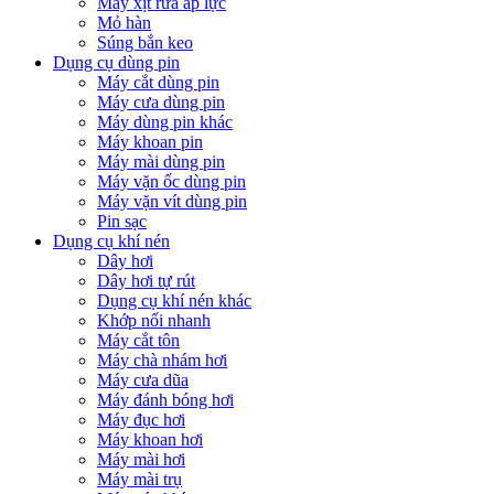
Máy xịt rửa áp lực
Mỏ hàn
Súng bắn keo
Dụng cụ dùng pin
Máy cắt dùng pin
Máy cưa dùng pin
Máy dùng pin khác
Máy khoan pin
Máy mài dùng pin
Máy vặn ốc dùng pin
Máy vặn vít dùng pin
Pin sạc
Dụng cụ khí nén
Dây hơi
Dây hơi tự rút
Dụng cụ khí nén khác
Khớp nối nhanh
Máy cắt tôn
Máy chà nhám hơi
Máy cưa dũa
Máy đánh bóng hơi
Máy đục hơi
Máy khoan hơi
Máy mài hơi
Máy mài trụ