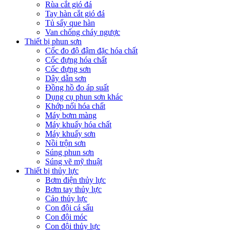
Rùa cắt gió đá
Tay hàn cắt gió đá
Tủ sấy que hàn
Van chống cháy ngược
Thiết bị phun sơn
Cốc đo độ đậm đặc hóa chất
Cốc đựng hóa chất
Cốc đựng sơn
Dây dẫn sơn
Đồng hồ đo áp suất
Dụng cụ phun sơn khác
Khớp nối hóa chất
Máy bơm màng
Máy khuấy hóa chất
Máy khuấy sơn
Nồi trộn sơn
Súng phun sơn
Súng vẽ mỹ thuật
Thiết bị thủy lực
Bơm điện thủy lực
Bơm tay thủy lực
Cảo thủy lực
Con đội cá sấu
Con đội móc
Con đội thủy lực