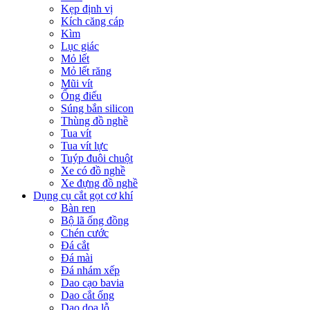
Kẹp định vị
Kích căng cáp
Kìm
Lục giác
Mỏ lết
Mỏ lết răng
Mũi vít
Ống điếu
Súng bắn silicon
Thùng đồ nghề
Tua vít
Tua vít lực
Tuýp đuôi chuột
Xe có đồ nghề
Xe đựng đồ nghề
Dụng cụ cắt gọt cơ khí
Bàn ren
Bộ lã ống đồng
Chén cước
Đá cắt
Đá mài
Đá nhám xếp
Dao cạo bavia
Dao cắt ống
Dao doa lỗ