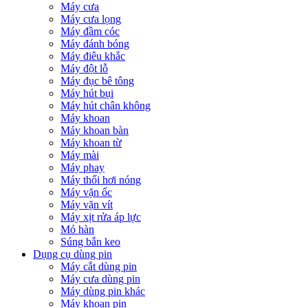
Máy cưa
Máy cưa lọng
Máy đầm cóc
Máy đánh bóng
Máy điêu khắc
Máy đột lỗ
Máy đục bê tông
Máy hút bụi
Máy hút chân không
Máy khoan
Máy khoan bàn
Máy khoan từ
Máy mài
Máy phay
Máy thổi hơi nóng
Máy vặn ốc
Máy vặn vít
Máy xịt rửa áp lực
Mỏ hàn
Súng bắn keo
Dụng cụ dùng pin
Máy cắt dùng pin
Máy cưa dùng pin
Máy dùng pin khác
Máy khoan pin