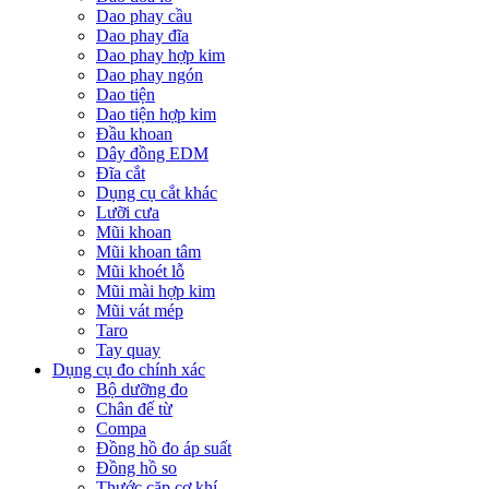
Dao phay cầu
Dao phay đĩa
Dao phay hợp kim
Dao phay ngón
Dao tiện
Dao tiện hợp kim
Đầu khoan
Dây đồng EDM
Đĩa cắt
Dụng cụ cắt khác
Lưỡi cưa
Mũi khoan
Mũi khoan tâm
Mũi khoét lỗ
Mũi mài hợp kim
Mũi vát mép
Taro
Tay quay
Dụng cụ đo chính xác
Bộ dưỡng đo
Chân đế từ
Compa
Đồng hồ đo áp suất
Đồng hồ so
Thước cặp cơ khí