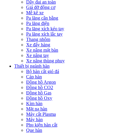
Dây đai an toàn
Giá đỡ động cơ
Mễ kê xe
Pa lăng cân bằng
Pa lăng điện
Pa lăng xích kéo tay
Pa lăng xích lắc tay
Thang nhôm
Xe đẩy hàng
Xe nâng mặt bàn
Xe nâng tay
Xe nâng thùng phuy
Thiết bị ngành hàn
Bộ hàn cắt gió đá
Cáp hàn
Đồng hồ Argon
Đồng hồ CO2
Đồng hồ Gas
Đồng hồ Oxy
Kìm hàn
Mặt nạ hàn
Máy cắt Plasma
Máy hàn
Phụ kiện hàn cắt
Que hàn