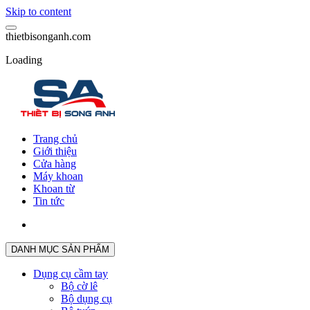
Skip to content
t
h
i
e
t
b
i
s
o
n
g
a
n
h
.
c
o
m
Loading
Trang chủ
Giới thiệu
Cửa hàng
Máy khoan
Khoan từ
Tin tức
DANH MỤC SẢN PHẨM
Dụng cụ cầm tay
Bộ cờ lê
Bộ dụng cụ