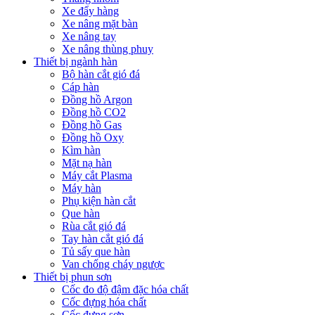
Xe đẩy hàng
Xe nâng mặt bàn
Xe nâng tay
Xe nâng thùng phuy
Thiết bị ngành hàn
Bộ hàn cắt gió đá
Cáp hàn
Đồng hồ Argon
Đồng hồ CO2
Đồng hồ Gas
Đồng hồ Oxy
Kìm hàn
Mặt nạ hàn
Máy cắt Plasma
Máy hàn
Phụ kiện hàn cắt
Que hàn
Rùa cắt gió đá
Tay hàn cắt gió đá
Tủ sấy que hàn
Van chống cháy ngược
Thiết bị phun sơn
Cốc đo độ đậm đặc hóa chất
Cốc đựng hóa chất
Cốc đựng sơn