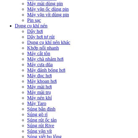
Máy mài dùng pin
Máy vặn ốc dùng pin
Máy vặn vít dùng pin
Pin sạc
Dụng cụ khí nén
Dây hơi
Dây hơi tự rút
Dụng cụ khí nén khác
Khớp nối nhanh
Máy cắt tôn
Máy chà nhám hơi
Máy cưa dũa
Máy đánh bóng hơi
Máy đục hơi
Máy khoan hơi
Máy mài hơi
Máy mài trụ
Máy nén khí
Máy Taro
Súng bắn đinh
Súng gõ rỉ
Súng rút ốc tán
Súng rút Rive
Súng vặn vít
Súng xiết bu lông