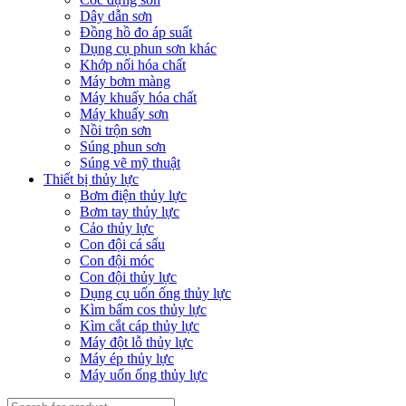
Dây dẫn sơn
Đồng hồ đo áp suất
Dụng cụ phun sơn khác
Khớp nối hóa chất
Máy bơm màng
Máy khuấy hóa chất
Máy khuấy sơn
Nồi trộn sơn
Súng phun sơn
Súng vẽ mỹ thuật
Thiết bị thủy lực
Bơm điện thủy lực
Bơm tay thủy lực
Cảo thủy lực
Con đội cá sấu
Con đội móc
Con đội thủy lực
Dụng cụ uốn ống thủy lực
Kìm bấm cos thủy lực
Kìm cắt cáp thủy lực
Máy đột lỗ thủy lực
Máy ép thủy lực
Máy uốn ống thủy lực