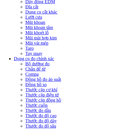
Dây đồng EDM
Đĩa cắt
Dụng cụ cắt khác
Lưỡi cưa
Mũi khoan
Mũi khoan tâm
Mũi khoét lỗ
Mũi mài hợp kim
Mũi vát mép
Taro
Tay quay
Dụng cụ đo chính xác
Bộ dưỡng đo
Chân đế từ
Compa
Đồng hồ đo áp suất
Đồng hồ so
Thước cặp cơ khí
Thước cặp điện tử
Thước cặp đồng hồ
Thước cuộn
Thước đo dầu
Thước đo độ cao
Thước đo độ dày
Thước đo độ sâu