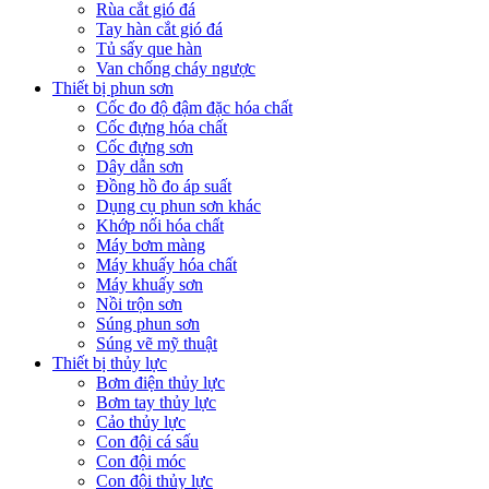
Rùa cắt gió đá
Tay hàn cắt gió đá
Tủ sấy que hàn
Van chống cháy ngược
Thiết bị phun sơn
Cốc đo độ đậm đặc hóa chất
Cốc đựng hóa chất
Cốc đựng sơn
Dây dẫn sơn
Đồng hồ đo áp suất
Dụng cụ phun sơn khác
Khớp nối hóa chất
Máy bơm màng
Máy khuấy hóa chất
Máy khuấy sơn
Nồi trộn sơn
Súng phun sơn
Súng vẽ mỹ thuật
Thiết bị thủy lực
Bơm điện thủy lực
Bơm tay thủy lực
Cảo thủy lực
Con đội cá sấu
Con đội móc
Con đội thủy lực