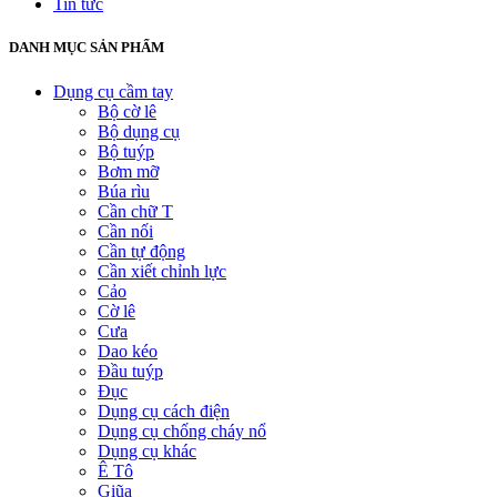
Tin tức
DANH MỤC SẢN PHẨM
Dụng cụ cầm tay
Bộ cờ lê
Bộ dụng cụ
Bộ tuýp
Bơm mỡ
Búa rìu
Cần chữ T
Cần nối
Cần tự động
Cần xiết chỉnh lực
Cảo
Cờ lê
Cưa
Dao kéo
Đầu tuýp
Đục
Dụng cụ cách điện
Dụng cụ chống cháy nổ
Dụng cụ khác
Ê Tô
Giũa