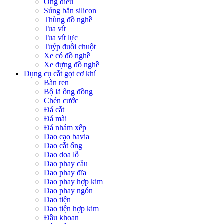
Ống điếu
Súng bắn silicon
Thùng đồ nghề
Tua vít
Tua vít lực
Tuýp đuôi chuột
Xe có đồ nghề
Xe đựng đồ nghề
Dụng cụ cắt gọt cơ khí
Bàn ren
Bộ lã ống đồng
Chén cước
Đá cắt
Đá mài
Đá nhám xếp
Dao cạo bavia
Dao cắt ống
Dao doa lỗ
Dao phay cầu
Dao phay đĩa
Dao phay hợp kim
Dao phay ngón
Dao tiện
Dao tiện hợp kim
Đầu khoan