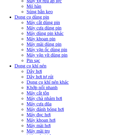
Máy xịt rửa áp lực
Mỏ hàn
Súng bắn keo
Dụng cụ dùng pin
Máy cắt dùng pin
Máy cưa dùng pin
Máy dùng pin khác
Máy khoan pin
Máy mài dùng pin
Máy vặn ốc dùng pin
Máy vặn vít dùng pin
Pin sạc
Dụng cụ khí nén
Dây hơi
Dây hơi tự rút
Dụng cụ khí nén khác
Khớp nối nhanh
Máy cắt tôn
Máy chà nhám hơi
Máy cưa dũa
Máy đánh bóng hơi
Máy đục hơi
Máy khoan hơi
Máy mài hơi
Máy mài trụ