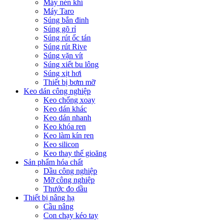
Máy nén khí
Máy Taro
Súng bắn đinh
Súng gõ rỉ
Súng rút ốc tán
Súng rút Rive
Súng vặn vít
Súng xiết bu lông
Súng xịt hơi
Thiết bị bơm mỡ
Keo dán công nghiệp
Keo chống xoay
Keo dán khác
Keo dán nhanh
Keo khóa ren
Keo làm kín ren
Keo silicon
Keo thay thế gioăng
Sản phẩm hóa chất
Dầu công nghiệp
Mỡ công nghiệp
Thước đo dầu
Thiết bị nâng hạ
Cầu nâng
Con chạy kéo tay