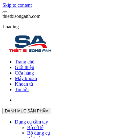
Skip to content
t
h
i
e
t
b
i
s
o
n
g
a
n
h
.
c
o
m
Loading
Trang chủ
Giới thiệu
Cửa hàng
Máy khoan
Khoan từ
Tin tức
DANH MỤC SẢN PHẨM
Dụng cụ cầm tay
Bộ cờ lê
Bộ dụng cụ