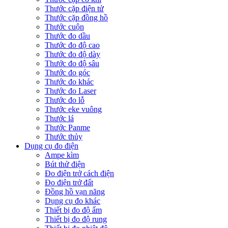
Thước cặp điện tử
Thước cặp đồng hồ
Thước cuộn
Thước đo dầu
Thước đo độ cao
Thước đo độ dày
Thước đo độ sâu
Thước đo góc
Thước đo khác
Thước đo Laser
Thước đo lỗ
Thước eke vuông
Thước lá
Thước Panme
Thước thủy
Dụng cụ đo điện
Ampe kìm
Bút thử điện
Đo điện trở cách điện
Đo điện trở đất
Đồng hồ vạn năng
Dụng cụ đo khác
Thiết bị đo độ ẩm
Thiết bị đo độ rung