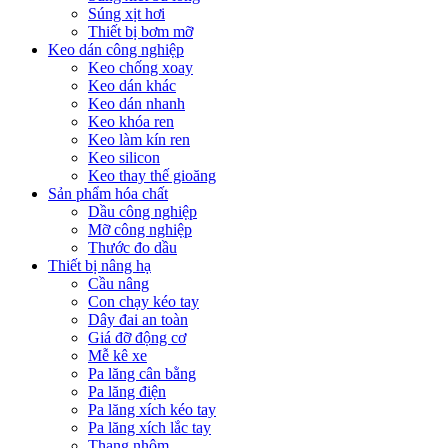
Súng xịt hơi
Thiết bị bơm mỡ
Keo dán công nghiệp
Keo chống xoay
Keo dán khác
Keo dán nhanh
Keo khóa ren
Keo làm kín ren
Keo silicon
Keo thay thế gioăng
Sản phẩm hóa chất
Dầu công nghiệp
Mỡ công nghiệp
Thước đo dầu
Thiết bị nâng hạ
Cầu nâng
Con chạy kéo tay
Dây đai an toàn
Giá đỡ động cơ
Mễ kê xe
Pa lăng cân bằng
Pa lăng điện
Pa lăng xích kéo tay
Pa lăng xích lắc tay
Thang nhôm