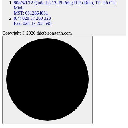
808/5/1/12 Quốc Lộ 13, Phường Hiệp Bình, TP. Hồ Chí
Minh
MST: 0312664831
(84) 028 37 260 323
Fax: 028 37 263 595
Copyright © 2026 thietbisonganh.com