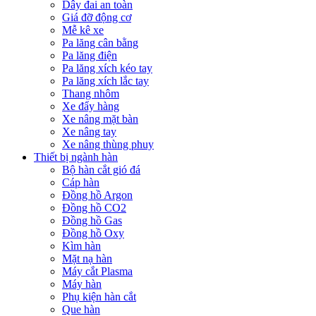
Dây đai an toàn
Giá đỡ động cơ
Mễ kê xe
Pa lăng cân bằng
Pa lăng điện
Pa lăng xích kéo tay
Pa lăng xích lắc tay
Thang nhôm
Xe đẩy hàng
Xe nâng mặt bàn
Xe nâng tay
Xe nâng thùng phuy
Thiết bị ngành hàn
Bộ hàn cắt gió đá
Cáp hàn
Đồng hồ Argon
Đồng hồ CO2
Đồng hồ Gas
Đồng hồ Oxy
Kìm hàn
Mặt nạ hàn
Máy cắt Plasma
Máy hàn
Phụ kiện hàn cắt
Que hàn