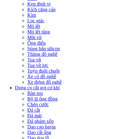
Kẹp định vị
Kích căng cáp
Kìm
Lục giác
Mỏ lết
Mỏ lết răng
Mũi vít
Ống điếu
Súng bắn silicon
Thùng đồ nghề
Tua vít
Tua vít lực
Tuýp đuôi chuột
Xe có đồ nghề
Xe đựng đồ nghề
Dụng cụ cắt gọt cơ khí
Bàn ren
Bộ lã ống đồng
Chén cước
Đá cắt
Đá mài
Đá nhám xếp
Dao cạo bavia
Dao cắt ống
Dao doa lỗ