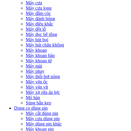
Máy cưa
Máy cưa lọng
Máy đầm cóc
Máy đánh bóng
Máy điêu khắc
Máy đột lỗ
Máy đục bê tông
Máy hút bụi
Máy hút chân không
Máy khoan
Máy khoan bàn
Máy khoan từ
Máy mài
Máy phay
Máy thổi hơi nóng
Máy vặn ốc
Máy vặn vít
Máy xịt rửa áp lực
Mỏ hàn
Súng bắn keo
Dụng cụ dùng pin
Máy cắt dùng pin
Máy cưa dùng pin
Máy dùng pin khác
Máy khoan pin