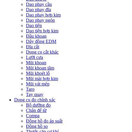
Dao phay cầu
Dao phay đĩa
Dao phay hợp kim
Dao phay ngón
Dao tiện
Dao tiện hợp kim
Đầu khoan
Dây đồng EDM
Đĩa cắt
Dụng cụ cắt khác
Lưỡi cưa
Mũi khoan
Mũi khoan tâm
Mũi khoét lỗ
Mũi mài hợp kim
Mũi vát mép
Taro
Tay quay
Dụng cụ đo chính xác
Bộ dưỡng đo
Chân đế từ
Compa
Đồng hồ đo áp suất
Đồng hồ so
Thước cặp cơ khí