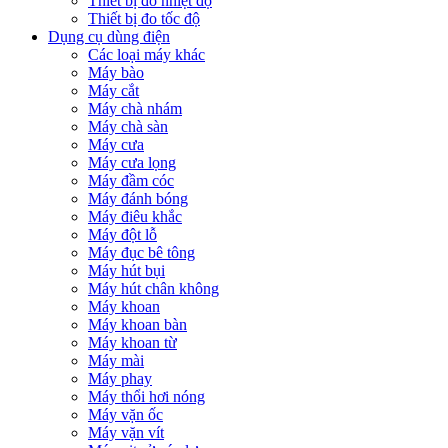
Thiết bị đo nhiệt độ
Thiết bị đo tốc độ
Dụng cụ dùng điện
Các loại máy khác
Máy bào
Máy cắt
Máy chà nhám
Máy chà sàn
Máy cưa
Máy cưa lọng
Máy đầm cóc
Máy đánh bóng
Máy điêu khắc
Máy đột lỗ
Máy đục bê tông
Máy hút bụi
Máy hút chân không
Máy khoan
Máy khoan bàn
Máy khoan từ
Máy mài
Máy phay
Máy thổi hơi nóng
Máy vặn ốc
Máy vặn vít