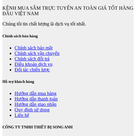
KÊNH MUA SẮM TRỰC TUYẾN AN TOÀN GIÁ TỐT HÀNG
ĐẦU VIỆT NAM
Chúng tôi tin chất lượng là dịch vụ tốt nhất.
Chính sách bán hàng
Chính sách bảo mật
Chính sách vận chuyển
Chính sách đổi trả
Điều khoản dịch vụ
Đối tác chiến lược
Hỗ trợ khách hàng
Hướng dẫn mua hàng
Hướng dẫn thanh toán
Hướng dẫn giao nhận
Quy định sử dụng
Liên hệ
CÔNG TY TNHH THIẾT BỊ SONG ANH