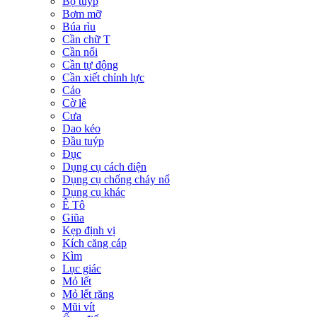
Bộ tuýp
Bơm mỡ
Búa rìu
Cần chữ T
Cần nối
Cần tự động
Cần xiết chỉnh lực
Cảo
Cờ lê
Cưa
Dao kéo
Đầu tuýp
Đục
Dụng cụ cách điện
Dụng cụ chống cháy nổ
Dụng cụ khác
Ê Tô
Giũa
Kẹp định vị
Kích căng cáp
Kìm
Lục giác
Mỏ lết
Mỏ lết răng
Mũi vít