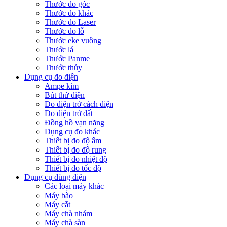
Thước đo góc
Thước đo khác
Thước đo Laser
Thước đo lỗ
Thước eke vuông
Thước lá
Thước Panme
Thước thủy
Dụng cụ đo điện
Ampe kìm
Bút thử điện
Đo điện trở cách điện
Đo điện trở đất
Đồng hồ vạn năng
Dụng cụ đo khác
Thiết bị đo độ ẩm
Thiết bị đo độ rung
Thiết bị đo nhiệt độ
Thiết bị đo tốc độ
Dụng cụ dùng điện
Các loại máy khác
Máy bào
Máy cắt
Máy chà nhám
Máy chà sàn