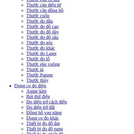
Thước cặp điện tử
Thước cặp đồng hồ
Thước cuộn
Thước đo dầu
Thước đo độ cao
Thước đo độ dày
Thước đo độ sâu
Thước đo góc
Thước đo khác
Thước đo Laser
Thước đo lỗ
Thước eke vuông
Thước lá
Thước Panme
Thước thủy
Dụng cụ đo điện
Ampe kìm
Bút thử điện
Đo điện trở cách điện
Đo điện trở đất
Đồng hồ vạn năng
Dụng cụ đo khác
Thiết bị đo độ ẩm
Thiết bị đo độ rung