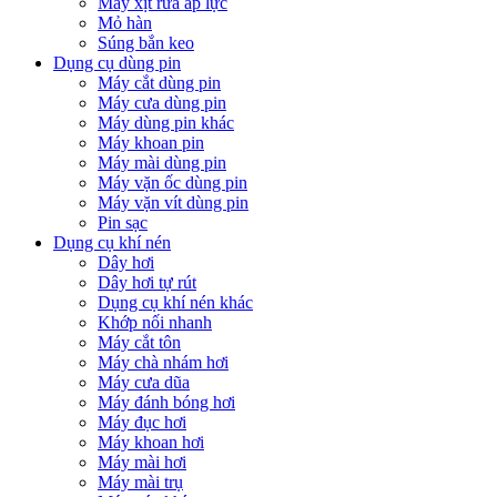
Máy xịt rửa áp lực
Mỏ hàn
Súng bắn keo
Dụng cụ dùng pin
Máy cắt dùng pin
Máy cưa dùng pin
Máy dùng pin khác
Máy khoan pin
Máy mài dùng pin
Máy vặn ốc dùng pin
Máy vặn vít dùng pin
Pin sạc
Dụng cụ khí nén
Dây hơi
Dây hơi tự rút
Dụng cụ khí nén khác
Khớp nối nhanh
Máy cắt tôn
Máy chà nhám hơi
Máy cưa dũa
Máy đánh bóng hơi
Máy đục hơi
Máy khoan hơi
Máy mài hơi
Máy mài trụ