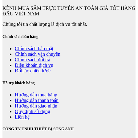
KÊNH MUA SẮM TRỰC TUYẾN AN TOÀN GIÁ TỐT HÀNG
ĐẦU VIỆT NAM
Chúng tôi tin chất lượng là dịch vụ tốt nhất.
Chính sách bán hàng
Chính sách bảo mật
Chính sách vận chuyển
Chính sách đổi trả
Điều khoản dịch vụ
Đối tác chiến lược
Hỗ trợ khách hàng
Hướng dẫn mua hàng
Hướng dẫn thanh toán
Hướng dẫn giao nhận
Quy định sử dụng
Liên hệ
CÔNG TY TNHH THIẾT BỊ SONG ANH