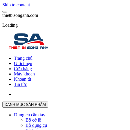
Skip to content
t
h
i
e
t
b
i
s
o
n
g
a
n
h
.
c
o
m
Loading
Trang chủ
Giới thiệu
Cửa hàng
Máy khoan
Khoan từ
Tin tức
DANH MỤC SẢN PHẨM
Dụng cụ cầm tay
Bộ cờ lê
Bộ dụng cụ