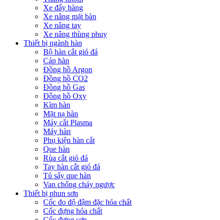
Xe đẩy hàng
Xe nâng mặt bàn
Xe nâng tay
Xe nâng thùng phuy
Thiết bị ngành hàn
Bộ hàn cắt gió đá
Cáp hàn
Đồng hồ Argon
Đồng hồ CO2
Đồng hồ Gas
Đồng hồ Oxy
Kìm hàn
Mặt nạ hàn
Máy cắt Plasma
Máy hàn
Phụ kiện hàn cắt
Que hàn
Rùa cắt gió đá
Tay hàn cắt gió đá
Tủ sấy que hàn
Van chống cháy ngược
Thiết bị phun sơn
Cốc đo độ đậm đặc hóa chất
Cốc đựng hóa chất
Cốc đựng sơn