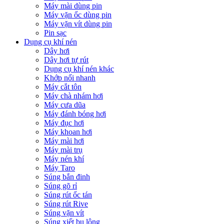
Máy mài dùng pin
Máy vặn ốc dùng pin
Máy vặn vít dùng pin
Pin sạc
Dụng cụ khí nén
Dây hơi
Dây hơi tự rút
Dụng cụ khí nén khác
Khớp nối nhanh
Máy cắt tôn
Máy chà nhám hơi
Máy cưa dũa
Máy đánh bóng hơi
Máy đục hơi
Máy khoan hơi
Máy mài hơi
Máy mài trụ
Máy nén khí
Máy Taro
Súng bắn đinh
Súng gõ rỉ
Súng rút ốc tán
Súng rút Rive
Súng vặn vít
Súng xiết bu lông