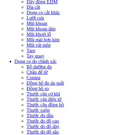
Dây đồng EDM
Đĩa cắt
Dụng cụ cắt khác
Lưỡi cưa
Mũi khoan
Mũi khoan tâm
Mũi khoét lỗ
Mũi mài hợp kim
Mũi vát mép
Taro
Tay quay
Dụng cụ đo chính xác
Bộ dưỡng đo
Chân đế từ
Compa
Đồng hồ đo áp suất
Đồng hồ so
Thước cặp cơ khí
Thước cặp điện tử
Thước cặp đồng hồ
Thước cuộn
Thước đo dầu
Thước đo độ cao
Thước đo độ dày
Thước đo độ sâu