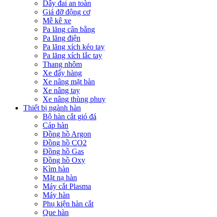
Dây đai an toàn
Giá đỡ động cơ
Mễ kê xe
Pa lăng cân bằng
Pa lăng điện
Pa lăng xích kéo tay
Pa lăng xích lắc tay
Thang nhôm
Xe đẩy hàng
Xe nâng mặt bàn
Xe nâng tay
Xe nâng thùng phuy
Thiết bị ngành hàn
Bộ hàn cắt gió đá
Cáp hàn
Đồng hồ Argon
Đồng hồ CO2
Đồng hồ Gas
Đồng hồ Oxy
Kìm hàn
Mặt nạ hàn
Máy cắt Plasma
Máy hàn
Phụ kiện hàn cắt
Que hàn