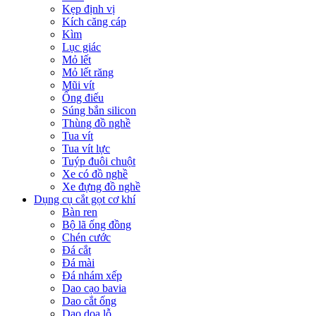
Kẹp định vị
Kích căng cáp
Kìm
Lục giác
Mỏ lết
Mỏ lết răng
Mũi vít
Ống điếu
Súng bắn silicon
Thùng đồ nghề
Tua vít
Tua vít lực
Tuýp đuôi chuột
Xe có đồ nghề
Xe đựng đồ nghề
Dụng cụ cắt gọt cơ khí
Bàn ren
Bộ lã ống đồng
Chén cước
Đá cắt
Đá mài
Đá nhám xếp
Dao cạo bavia
Dao cắt ống
Dao doa lỗ