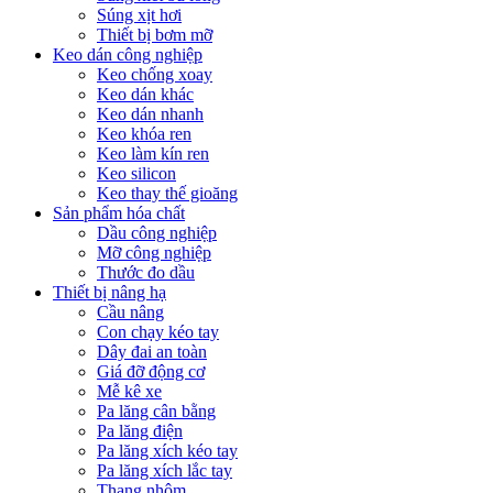
Súng xịt hơi
Thiết bị bơm mỡ
Keo dán công nghiệp
Keo chống xoay
Keo dán khác
Keo dán nhanh
Keo khóa ren
Keo làm kín ren
Keo silicon
Keo thay thế gioăng
Sản phẩm hóa chất
Dầu công nghiệp
Mỡ công nghiệp
Thước đo dầu
Thiết bị nâng hạ
Cầu nâng
Con chạy kéo tay
Dây đai an toàn
Giá đỡ động cơ
Mễ kê xe
Pa lăng cân bằng
Pa lăng điện
Pa lăng xích kéo tay
Pa lăng xích lắc tay
Thang nhôm