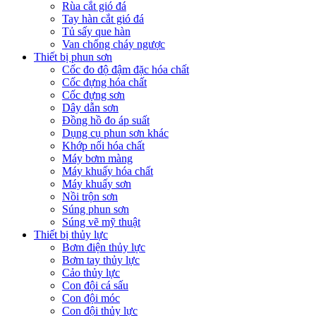
Rùa cắt gió đá
Tay hàn cắt gió đá
Tủ sấy que hàn
Van chống cháy ngược
Thiết bị phun sơn
Cốc đo độ đậm đặc hóa chất
Cốc đựng hóa chất
Cốc đựng sơn
Dây dẫn sơn
Đồng hồ đo áp suất
Dụng cụ phun sơn khác
Khớp nối hóa chất
Máy bơm màng
Máy khuấy hóa chất
Máy khuấy sơn
Nồi trộn sơn
Súng phun sơn
Súng vẽ mỹ thuật
Thiết bị thủy lực
Bơm điện thủy lực
Bơm tay thủy lực
Cảo thủy lực
Con đội cá sấu
Con đội móc
Con đội thủy lực