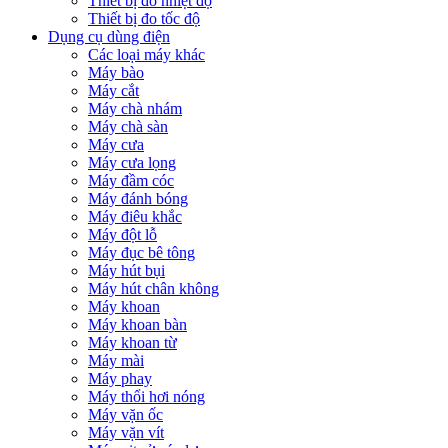
Thiết bị đo nhiệt độ
Thiết bị đo tốc độ
Dụng cụ dùng điện
Các loại máy khác
Máy bào
Máy cắt
Máy chà nhám
Máy chà sàn
Máy cưa
Máy cưa lọng
Máy đầm cóc
Máy đánh bóng
Máy điêu khắc
Máy đột lỗ
Máy đục bê tông
Máy hút bụi
Máy hút chân không
Máy khoan
Máy khoan bàn
Máy khoan từ
Máy mài
Máy phay
Máy thổi hơi nóng
Máy vặn ốc
Máy vặn vít