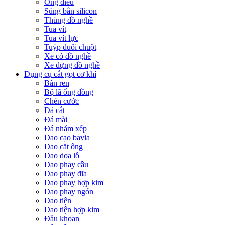
Ống điếu
Súng bắn silicon
Thùng đồ nghề
Tua vít
Tua vít lực
Tuýp đuôi chuột
Xe có đồ nghề
Xe đựng đồ nghề
Dụng cụ cắt gọt cơ khí
Bàn ren
Bộ lã ống đồng
Chén cước
Đá cắt
Đá mài
Đá nhám xếp
Dao cạo bavia
Dao cắt ống
Dao doa lỗ
Dao phay cầu
Dao phay đĩa
Dao phay hợp kim
Dao phay ngón
Dao tiện
Dao tiện hợp kim
Đầu khoan