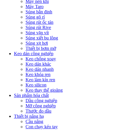
Máy nén khí
Máy Taro
Súng bắn đinh
Súng gõ rỉ
Súng rút ốc tán
Súng rút Rive
Súng vặn vít
Súng xiết bu lông
Súng xịt hơi
Thiết bị bơm mỡ
Keo dán công nghiệp
Keo chống xoay
Keo dán khác
Keo dán nhanh
Keo khóa ren
Keo làm kín ren
Keo silicon
Keo thay thế gioăng
Sản phẩm hóa chất
Dầu công nghiệp
Mỡ công nghiệp
Thước đo dầu
Thiết bị nâng hạ
Cầu nâng
Con chạy kéo tay