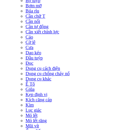
Bộ tuýp
Bơm mỡ
Búa rìu
Cần chữ T
Cần nối
Cần tự động
Cần xiết chỉnh lực
Cảo
Cờ lê
Cưa
Dao kéo
Đầu tuýp
Đục
Dụng cụ cách điện
Dụng cụ chống cháy nổ
Dụng cụ khác
Ê Tô
Giũa
Kẹp định vị
Kích căng cáp
Kìm
Lục giác
Mỏ lết
Mỏ lết răng
Mũi vít