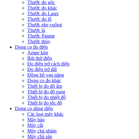
Thước đo góc
Thước đo khác
Thước đo Laser
Thước đo lỗ
Thước eke vuông
Thước lá
Thước Panme
Thước thủy
Dụng cụ đo điện
Ampe kìm
Bút thử điện
Đo điện trở cách điện
Đo điện trở đất
Đồng hồ vạn năng
Dụng cụ đo khác
Thiết bị đo độ ẩm
Thiết bị đo độ rung
Thiết bị đo nhiệt độ
Thiết bị đo tốc độ
Dụng cụ dùng điện
Các loại máy khác
Máy bào
Máy cắt
Máy chà nhám
Máy chà sàn