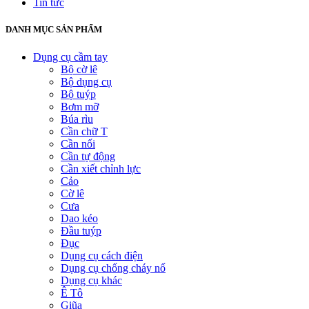
Tin tức
DANH MỤC SẢN PHẨM
Dụng cụ cầm tay
Bộ cờ lê
Bộ dụng cụ
Bộ tuýp
Bơm mỡ
Búa rìu
Cần chữ T
Cần nối
Cần tự động
Cần xiết chỉnh lực
Cảo
Cờ lê
Cưa
Dao kéo
Đầu tuýp
Đục
Dụng cụ cách điện
Dụng cụ chống cháy nổ
Dụng cụ khác
Ê Tô
Giũa