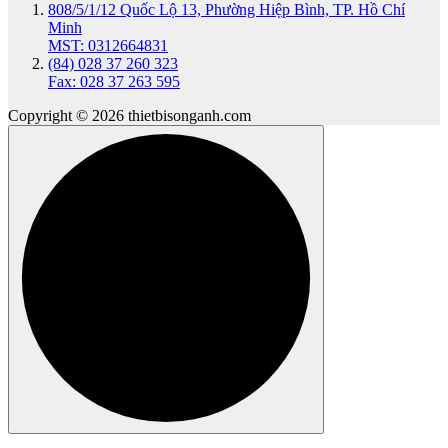
808/5/1/12 Quốc Lộ 13, Phường Hiệp Bình, TP. Hồ Chí
Minh
MST: 0312664831
(84) 028 37 260 323
Fax: 028 37 263 595
Copyright © 2026 thietbisonganh.com