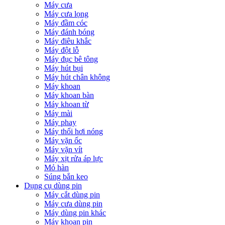
Máy cưa
Máy cưa lọng
Máy đầm cóc
Máy đánh bóng
Máy điêu khắc
Máy đột lỗ
Máy đục bê tông
Máy hút bụi
Máy hút chân không
Máy khoan
Máy khoan bàn
Máy khoan từ
Máy mài
Máy phay
Máy thổi hơi nóng
Máy vặn ốc
Máy vặn vít
Máy xịt rửa áp lực
Mỏ hàn
Súng bắn keo
Dụng cụ dùng pin
Máy cắt dùng pin
Máy cưa dùng pin
Máy dùng pin khác
Máy khoan pin