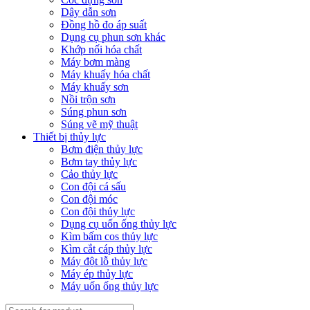
Dây dẫn sơn
Đồng hồ đo áp suất
Dụng cụ phun sơn khác
Khớp nối hóa chất
Máy bơm màng
Máy khuấy hóa chất
Máy khuấy sơn
Nồi trộn sơn
Súng phun sơn
Súng vẽ mỹ thuật
Thiết bị thủy lực
Bơm điện thủy lực
Bơm tay thủy lực
Cảo thủy lực
Con đội cá sấu
Con đội móc
Con đội thủy lực
Dụng cụ uốn ống thủy lực
Kìm bấm cos thủy lực
Kìm cắt cáp thủy lực
Máy đột lỗ thủy lực
Máy ép thủy lực
Máy uốn ống thủy lực