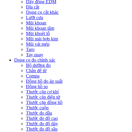
Dây đồng EDM
Đĩa cắt
Dụng cụ cắt khác
Lưỡi cưa
Mũi khoan
Mũi khoan tâm
Mũi khoét lỗ
Mũi mài hợp kim
Mũi vát mép
Taro
Tay quay
Dụng cụ đo chính xác
Bộ dưỡng đo
Chân đế từ
Compa
Đồng hồ đo áp suất
Đồng hồ so
Thước cặp cơ khí
Thước cặp điện tử
Thước cặp đồng hồ
Thước cuộn
Thước đo dầu
Thước đo độ cao
Thước đo độ dày
Thước đo độ sâu