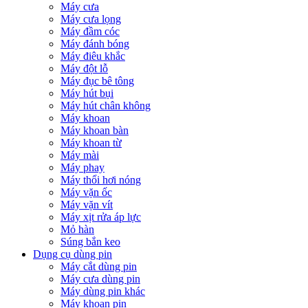
Máy cưa
Máy cưa lọng
Máy đầm cóc
Máy đánh bóng
Máy điêu khắc
Máy đột lỗ
Máy đục bê tông
Máy hút bụi
Máy hút chân không
Máy khoan
Máy khoan bàn
Máy khoan từ
Máy mài
Máy phay
Máy thổi hơi nóng
Máy vặn ốc
Máy vặn vít
Máy xịt rửa áp lực
Mỏ hàn
Súng bắn keo
Dụng cụ dùng pin
Máy cắt dùng pin
Máy cưa dùng pin
Máy dùng pin khác
Máy khoan pin