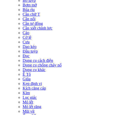
Bộ tuýp
Bơm mỡ
Búa rìu
Cần chữ T
Cần nối
Cần tự động
Cần xiết chỉnh lực
Cảo
Cờ lê
Cưa
Dao kéo
Đầu tuýp
Đục
Dụng cụ cách điện
Dụng cụ chống cháy nổ
Dụng cụ khác
Ê Tô
Giũa
Kẹp định vị
Kích căng cáp
Kìm
Lục giác
Mỏ lết
Mỏ lết răng
Mũi vít