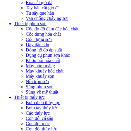
Rùa cắt gió đá
Tay hàn cắt gió đá
Tủ sấy que hàn
Van chống cháy ngược
Thiết bị phun sơn
Cốc đo độ đậm đặc hóa chất
Cốc đựng hóa chất
Cốc đựng sơn
Dây dẫn sơn
Đồng hồ đo áp suất
Dụng cụ phun sơn khác
Khớp nối hóa chất
Máy bơm màng
Máy khuấy hóa chất
Máy khuấy sơn
Nồi trộn sơn
Súng phun sơn
Súng vẽ mỹ thuật
Thiết bị thủy lực
Bơm điện thủy lực
Bơm tay thủy lực
Cảo thủy lực
Con đội cá sấu
Con đội móc
Con đội thủy lực