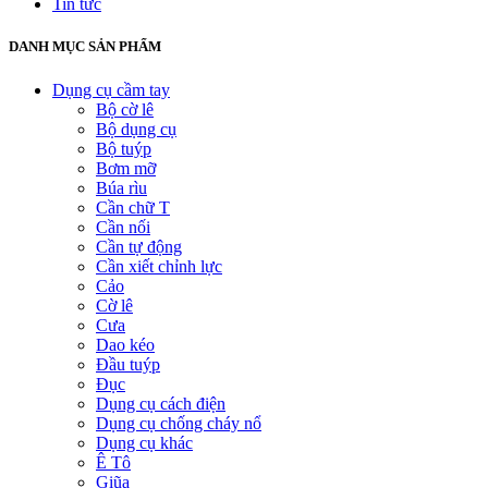
Tin tức
DANH MỤC SẢN PHẨM
Dụng cụ cầm tay
Bộ cờ lê
Bộ dụng cụ
Bộ tuýp
Bơm mỡ
Búa rìu
Cần chữ T
Cần nối
Cần tự động
Cần xiết chỉnh lực
Cảo
Cờ lê
Cưa
Dao kéo
Đầu tuýp
Đục
Dụng cụ cách điện
Dụng cụ chống cháy nổ
Dụng cụ khác
Ê Tô
Giũa