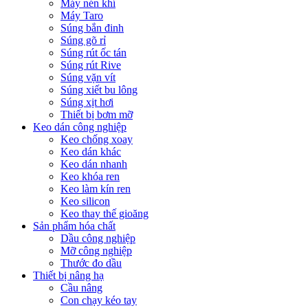
Máy nén khí
Máy Taro
Súng bắn đinh
Súng gõ rỉ
Súng rút ốc tán
Súng rút Rive
Súng vặn vít
Súng xiết bu lông
Súng xịt hơi
Thiết bị bơm mỡ
Keo dán công nghiệp
Keo chống xoay
Keo dán khác
Keo dán nhanh
Keo khóa ren
Keo làm kín ren
Keo silicon
Keo thay thế gioăng
Sản phẩm hóa chất
Dầu công nghiệp
Mỡ công nghiệp
Thước đo dầu
Thiết bị nâng hạ
Cầu nâng
Con chạy kéo tay