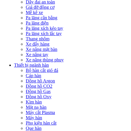
Dây đai an toàn
Giá đỡ động cơ
Mễ kê xe
Pa lăng cân bằng
Pa lăng điện
Pa lăng xích kéo tay
Pa lăng xích lắc tay
Thang nhôm
Xe đẩy hàng
Xe nâng mặt bàn
Xe nâng tay
Xe nâng thùng phuy
Thiết bị ngành hàn
Bộ hàn cắt gió đá
Cáp hàn
Đồng hồ Argon
Đồng hồ CO2
Đồng hồ Gas
Đồng hồ Oxy
Kìm hàn
Mặt nạ hàn
Máy cắt Plasma
Máy hàn
Phụ kiện hàn cắt
Que hàn