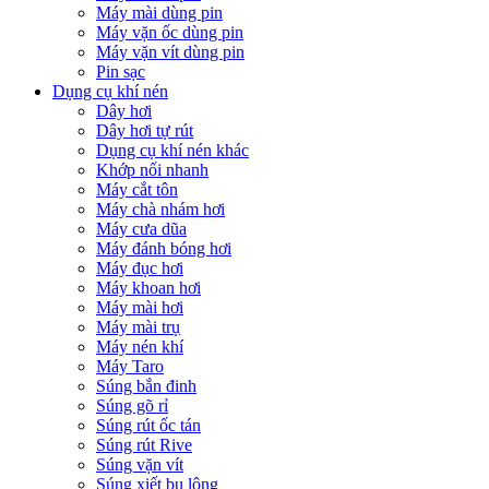
Máy mài dùng pin
Máy vặn ốc dùng pin
Máy vặn vít dùng pin
Pin sạc
Dụng cụ khí nén
Dây hơi
Dây hơi tự rút
Dụng cụ khí nén khác
Khớp nối nhanh
Máy cắt tôn
Máy chà nhám hơi
Máy cưa dũa
Máy đánh bóng hơi
Máy đục hơi
Máy khoan hơi
Máy mài hơi
Máy mài trụ
Máy nén khí
Máy Taro
Súng bắn đinh
Súng gõ rỉ
Súng rút ốc tán
Súng rút Rive
Súng vặn vít
Súng xiết bu lông