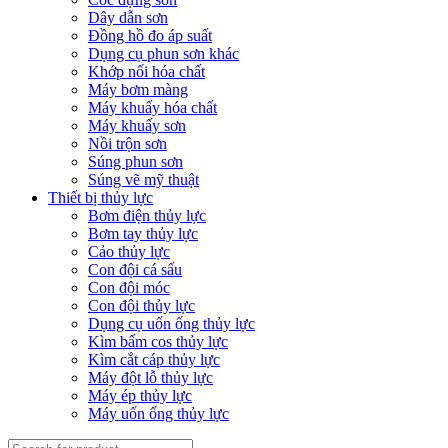
Dây dẫn sơn
Đồng hồ đo áp suất
Dụng cụ phun sơn khác
Khớp nối hóa chất
Máy bơm màng
Máy khuấy hóa chất
Máy khuấy sơn
Nồi trộn sơn
Súng phun sơn
Súng vẽ mỹ thuật
Thiết bị thủy lực
Bơm điện thủy lực
Bơm tay thủy lực
Cảo thủy lực
Con đội cá sấu
Con đội móc
Con đội thủy lực
Dụng cụ uốn ống thủy lực
Kìm bấm cos thủy lực
Kìm cắt cáp thủy lực
Máy đột lỗ thủy lực
Máy ép thủy lực
Máy uốn ống thủy lực