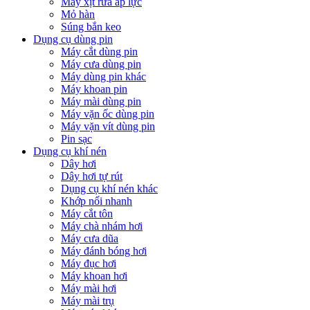
Máy xịt rửa áp lực
Mỏ hàn
Súng bắn keo
Dụng cụ dùng pin
Máy cắt dùng pin
Máy cưa dùng pin
Máy dùng pin khác
Máy khoan pin
Máy mài dùng pin
Máy vặn ốc dùng pin
Máy vặn vít dùng pin
Pin sạc
Dụng cụ khí nén
Dây hơi
Dây hơi tự rút
Dụng cụ khí nén khác
Khớp nối nhanh
Máy cắt tôn
Máy chà nhám hơi
Máy cưa dũa
Máy đánh bóng hơi
Máy đục hơi
Máy khoan hơi
Máy mài hơi
Máy mài trụ