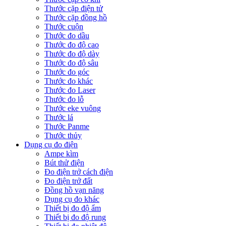
Thước cặp điện tử
Thước cặp đồng hồ
Thước cuộn
Thước đo dầu
Thước đo độ cao
Thước đo độ dày
Thước đo độ sâu
Thước đo góc
Thước đo khác
Thước đo Laser
Thước đo lỗ
Thước eke vuông
Thước lá
Thước Panme
Thước thủy
Dụng cụ đo điện
Ampe kìm
Bút thử điện
Đo điện trở cách điện
Đo điện trở đất
Đồng hồ vạn năng
Dụng cụ đo khác
Thiết bị đo độ ẩm
Thiết bị đo độ rung