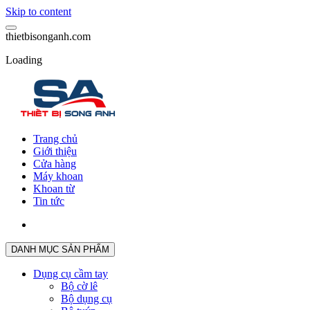
Skip to content
t
h
i
e
t
b
i
s
o
n
g
a
n
h
.
c
o
m
Loading
Trang chủ
Giới thiệu
Cửa hàng
Máy khoan
Khoan từ
Tin tức
DANH MỤC SẢN PHẨM
Dụng cụ cầm tay
Bộ cờ lê
Bộ dụng cụ