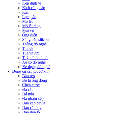
Kẹp định vị
Kích căng cáp
Kìm
Lục giác
Mỏ lết
Mỏ lết răng
Mũi vít
Ống điếu
Súng bắn silicon
Thùng đồ nghề
Tua vít
Tua vít lực
Tuýp đuôi chuột
Xe có đồ nghề
Xe đựng đồ nghề
Dụng cụ cắt gọt cơ khí
Bàn ren
Bộ lã ống đồng
Chén cước
Đá cắt
Đá mài
Đá nhám xếp
Dao cạo bavia
Dao cắt ống
Dao doa lỗ