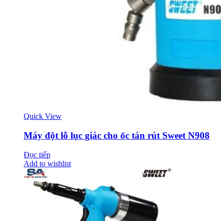
Quick View
Máy đột lỗ lục giác cho ốc tán rút Sweet N908
Đọc tiếp
Add to wishlist