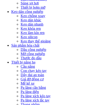
Súng xịt hơi
Thiết bị bơm mỡ
Keo dán công nghiệp
Keo chống xoay
Keo dán khác
Keo dán nhanh
Keo khóa ren
Keo làm kín ren
Keo silicon
Keo thay thế gioăng
Sản phẩm hóa chất
Dầu công nghiệp
Mỡ công nghiệp
Thước đo dầu
Thiết bị nâng hạ
Cầu nâng
Con chạy kéo tay
Dây đai an toàn
Giá đỡ động cơ
Mễ kê xe
Pa lăng cân bằng
Pa lăng điện
Pa lăng xích kéo tay
Pa lăng xích lắc tay
Thang nhôm