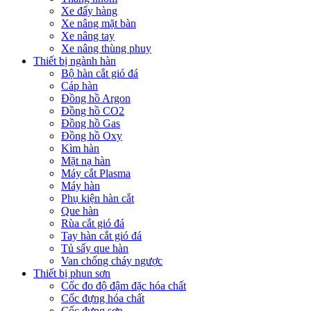
Xe đẩy hàng
Xe nâng mặt bàn
Xe nâng tay
Xe nâng thùng phuy
Thiết bị ngành hàn
Bộ hàn cắt gió đá
Cáp hàn
Đồng hồ Argon
Đồng hồ CO2
Đồng hồ Gas
Đồng hồ Oxy
Kìm hàn
Mặt nạ hàn
Máy cắt Plasma
Máy hàn
Phụ kiện hàn cắt
Que hàn
Rùa cắt gió đá
Tay hàn cắt gió đá
Tủ sấy que hàn
Van chống cháy ngược
Thiết bị phun sơn
Cốc đo độ đậm đặc hóa chất
Cốc đựng hóa chất
Cốc đựng sơn