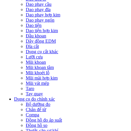
Dao phay cầu
Dao phay đĩa
Dao phay hợp kim
Dao phay ngón
Dao tiện
Dao tiện hợp kim
Đầu khoan
Dây đồng EDM
Đĩa cắt
Dụng cụ cắt khác
Lưỡi cưa
Mũi khoan
Mũi khoan tâm
Mũi khoét lỗ
Mũi mài hợp kim
Mũi vát mép
Taro
Tay quay
Dụng cụ đo chính xác
Bộ dưỡng đo
Chân đế từ
Compa
Đồng hồ đo áp suất
Đồng hồ so
Thước cặp cơ khí