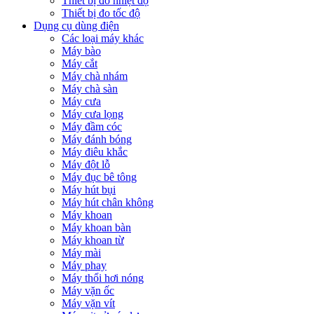
Thiết bị đo nhiệt độ
Thiết bị đo tốc độ
Dụng cụ dùng điện
Các loại máy khác
Máy bào
Máy cắt
Máy chà nhám
Máy chà sàn
Máy cưa
Máy cưa lọng
Máy đầm cóc
Máy đánh bóng
Máy điêu khắc
Máy đột lỗ
Máy đục bê tông
Máy hút bụi
Máy hút chân không
Máy khoan
Máy khoan bàn
Máy khoan từ
Máy mài
Máy phay
Máy thổi hơi nóng
Máy vặn ốc
Máy vặn vít