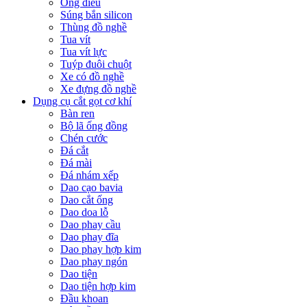
Ống điếu
Súng bắn silicon
Thùng đồ nghề
Tua vít
Tua vít lực
Tuýp đuôi chuột
Xe có đồ nghề
Xe đựng đồ nghề
Dụng cụ cắt gọt cơ khí
Bàn ren
Bộ lã ống đồng
Chén cước
Đá cắt
Đá mài
Đá nhám xếp
Dao cạo bavia
Dao cắt ống
Dao doa lỗ
Dao phay cầu
Dao phay đĩa
Dao phay hợp kim
Dao phay ngón
Dao tiện
Dao tiện hợp kim
Đầu khoan