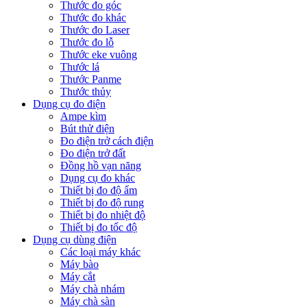
Thước đo góc
Thước đo khác
Thước đo Laser
Thước đo lỗ
Thước eke vuông
Thước lá
Thước Panme
Thước thủy
Dụng cụ đo điện
Ampe kìm
Bút thử điện
Đo điện trở cách điện
Đo điện trở đất
Đồng hồ vạn năng
Dụng cụ đo khác
Thiết bị đo độ ẩm
Thiết bị đo độ rung
Thiết bị đo nhiệt độ
Thiết bị đo tốc độ
Dụng cụ dùng điện
Các loại máy khác
Máy bào
Máy cắt
Máy chà nhám
Máy chà sàn