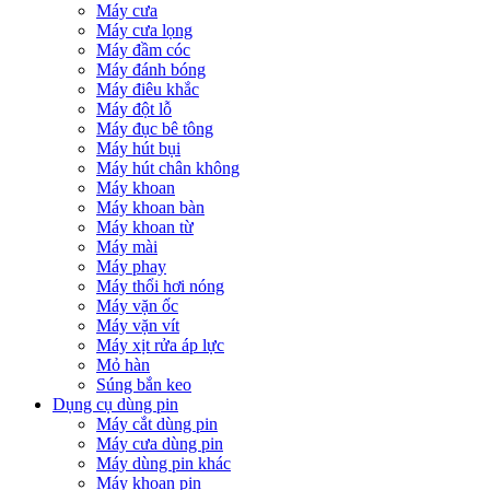
Máy cưa
Máy cưa lọng
Máy đầm cóc
Máy đánh bóng
Máy điêu khắc
Máy đột lỗ
Máy đục bê tông
Máy hút bụi
Máy hút chân không
Máy khoan
Máy khoan bàn
Máy khoan từ
Máy mài
Máy phay
Máy thổi hơi nóng
Máy vặn ốc
Máy vặn vít
Máy xịt rửa áp lực
Mỏ hàn
Súng bắn keo
Dụng cụ dùng pin
Máy cắt dùng pin
Máy cưa dùng pin
Máy dùng pin khác
Máy khoan pin