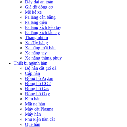
Dây đai an toàn
Giá đỡ động cơ
Mễ kê xe
Pa lăng cân bằng
Pa lăng điện
Pa lăng xích kéo tay
Pa lăng xích lắc tay
Thang nhôm
Xe đẩy hàng
Xe nâng mặt bàn
Xe nâng tay
Xe nâng thùng phuy
Thiết bị ngành hàn
Bộ hàn cắt gió đá
Cáp hàn
Đồng hồ Argon
Đồng hồ CO2
Đồng hồ Gas
Đồng hồ Oxy
Kìm hàn
Mặt nạ hàn
Máy cắt Plasma
Máy hàn
Phụ kiện hàn cắt
Que hàn