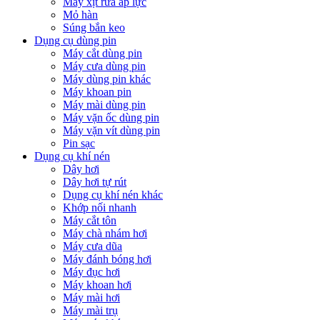
Máy xịt rửa áp lực
Mỏ hàn
Súng bắn keo
Dụng cụ dùng pin
Máy cắt dùng pin
Máy cưa dùng pin
Máy dùng pin khác
Máy khoan pin
Máy mài dùng pin
Máy vặn ốc dùng pin
Máy vặn vít dùng pin
Pin sạc
Dụng cụ khí nén
Dây hơi
Dây hơi tự rút
Dụng cụ khí nén khác
Khớp nối nhanh
Máy cắt tôn
Máy chà nhám hơi
Máy cưa dũa
Máy đánh bóng hơi
Máy đục hơi
Máy khoan hơi
Máy mài hơi
Máy mài trụ