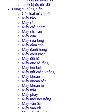
Thiết bị đo nhiệt độ
Thiết bị đo tốc độ
Dụng cụ dùng điện
Các loại máy khác
Máy bào
Máy cắt
Máy chà nhám
Máy chà sàn
Máy cưa
Máy cưa lọng
Máy đầm cóc
Máy đánh bóng
Máy điêu khắc
Máy đột lỗ
Máy đục bê tông
Máy hút bụi
Máy hút chân không
Máy khoan
Máy khoan bàn
Máy khoan từ
Máy mài
Máy phay
Máy thổi hơi nóng
Máy vặn ốc
Máy vặn vít