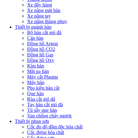
Xe đẩy hàng
Xe nâng mặt bàn
Xe nâng tay
Xe nâng thùng phuy
Thiết bị ngành hàn
Bộ hàn cắt gió đá
Cáp hàn
Đồng hồ Argon
Đồng hồ CO2
Đồng hồ Gas
Đồng hồ Oxy
Kìm hàn
Mặt nạ hàn
Máy cắt Plasma
Máy hàn
Phụ kiện hàn cắt
Que hàn
Rùa cắt gió đá
Tay hàn cắt gió đá
Tủ sấy que hàn
Van chống cháy ngược
Thiết bị phun sơn
Cốc đo độ đậm đặc hóa chất
Cốc đựng hóa chất
Cốc đựng sơn