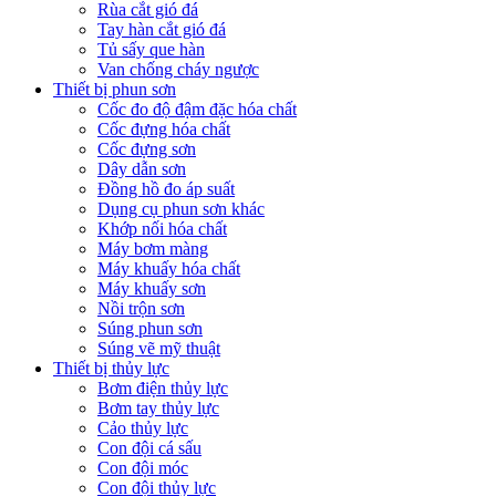
Rùa cắt gió đá
Tay hàn cắt gió đá
Tủ sấy que hàn
Van chống cháy ngược
Thiết bị phun sơn
Cốc đo độ đậm đặc hóa chất
Cốc đựng hóa chất
Cốc đựng sơn
Dây dẫn sơn
Đồng hồ đo áp suất
Dụng cụ phun sơn khác
Khớp nối hóa chất
Máy bơm màng
Máy khuấy hóa chất
Máy khuấy sơn
Nồi trộn sơn
Súng phun sơn
Súng vẽ mỹ thuật
Thiết bị thủy lực
Bơm điện thủy lực
Bơm tay thủy lực
Cảo thủy lực
Con đội cá sấu
Con đội móc
Con đội thủy lực