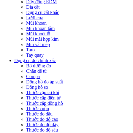
Dây đồng EDM
Đĩa cắt
Dụng cụ cắt khác
Lưỡi cưa
Mũi khoan
Mũi khoan tâm
Mũi khoét lỗ
Mũi mài hợp kim
Mũi vát mép
Taro
Tay quay
Dụng cụ đo chính xác
Bộ dưỡng đo
Chân đế từ
Compa
Đồng hồ đo áp suất
Đồng hồ so
Thước cặp cơ khí
Thước cặp điện tử
Thước cặp đồng hồ
Thước cuộn
Thước đo dầu
Thước đo độ cao
Thước đo độ dày
Thước đo độ sâu