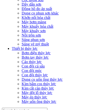
Dây dẫn sơn
Đồng hồ đo áp suất
Dụng cụ phun sơn khác
Khớp nối hóa chất
Máy bơm màng
Máy khuấy hóa chất
Máy khuấy sơn
Nồi trộn sơn
Súng phun sơn
Súng vẽ mỹ thuật
Thiết bị thủy lực
Bơm điện thủy lực
Bơm tay thủy lực
Cảo thủy lực
Con đội cá sấu
Con đội móc
Con đội thủy lực
Dụng cụ uốn ống thủy lực
Kìm bấm cos thủy lực
Kìm cắt cáp thủy lực
Máy đột lỗ thủy lực
Máy ép thủy lực
Máy uốn ống thủy lực