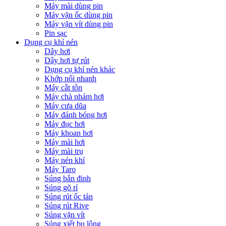
Máy mài dùng pin
Máy vặn ốc dùng pin
Máy vặn vít dùng pin
Pin sạc
Dụng cụ khí nén
Dây hơi
Dây hơi tự rút
Dụng cụ khí nén khác
Khớp nối nhanh
Máy cắt tôn
Máy chà nhám hơi
Máy cưa dũa
Máy đánh bóng hơi
Máy đục hơi
Máy khoan hơi
Máy mài hơi
Máy mài trụ
Máy nén khí
Máy Taro
Súng bắn đinh
Súng gõ rỉ
Súng rút ốc tán
Súng rút Rive
Súng vặn vít
Súng xiết bu lông