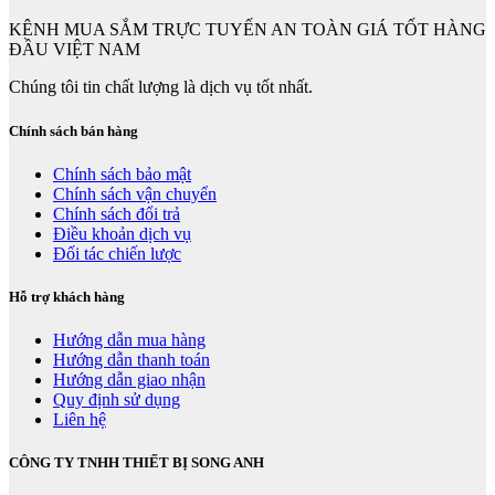
KÊNH MUA SẮM TRỰC TUYẾN AN TOÀN GIÁ TỐT HÀNG
ĐẦU VIỆT NAM
Chúng tôi tin chất lượng là dịch vụ tốt nhất.
Chính sách bán hàng
Chính sách bảo mật
Chính sách vận chuyển
Chính sách đổi trả
Điều khoản dịch vụ
Đối tác chiến lược
Hỗ trợ khách hàng
Hướng dẫn mua hàng
Hướng dẫn thanh toán
Hướng dẫn giao nhận
Quy định sử dụng
Liên hệ
CÔNG TY TNHH THIẾT BỊ SONG ANH