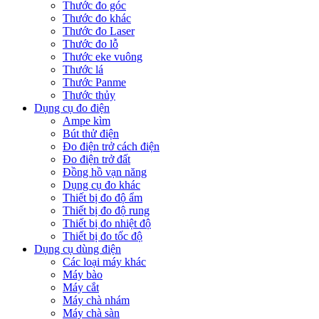
Thước đo góc
Thước đo khác
Thước đo Laser
Thước đo lỗ
Thước eke vuông
Thước lá
Thước Panme
Thước thủy
Dụng cụ đo điện
Ampe kìm
Bút thử điện
Đo điện trở cách điện
Đo điện trở đất
Đồng hồ vạn năng
Dụng cụ đo khác
Thiết bị đo độ ẩm
Thiết bị đo độ rung
Thiết bị đo nhiệt độ
Thiết bị đo tốc độ
Dụng cụ dùng điện
Các loại máy khác
Máy bào
Máy cắt
Máy chà nhám
Máy chà sàn