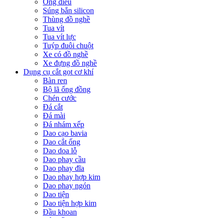
Ống điếu
Súng bắn silicon
Thùng đồ nghề
Tua vít
Tua vít lực
Tuýp đuôi chuột
Xe có đồ nghề
Xe đựng đồ nghề
Dụng cụ cắt gọt cơ khí
Bàn ren
Bộ lã ống đồng
Chén cước
Đá cắt
Đá mài
Đá nhám xếp
Dao cạo bavia
Dao cắt ống
Dao doa lỗ
Dao phay cầu
Dao phay đĩa
Dao phay hợp kim
Dao phay ngón
Dao tiện
Dao tiện hợp kim
Đầu khoan