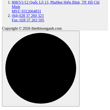
808/5/1/12 Quốc Lộ 13, Phường Hiệp Bình, TP. Hồ Chí
Minh
MST: 0312664831
(84) 028 37 260 323
Fax: 028 37 263 595
Copyright © 2026 thietbisonganh.com