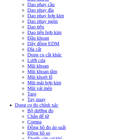
Dao phay cầu
Dao phay đĩa
Dao phay hợp kim
Dao phay ngón
Dao tiện
Dao tiện hợp kim
Đầu khoan
Dây đồng EDM
Đĩa cắt
Dụng cụ cắt khác
Lưỡi cưa
Mũi khoan
Mũi khoan tâm
Mũi khoét lỗ
Mũi mài hợp kim
Mũi vát mép
Taro
Tay quay
Dụng cụ đo chính xác
Bộ dưỡng đo
Chân đế từ
Compa
Đồng hồ đo áp suất
Đồng hồ so
Thước cặp cơ khí