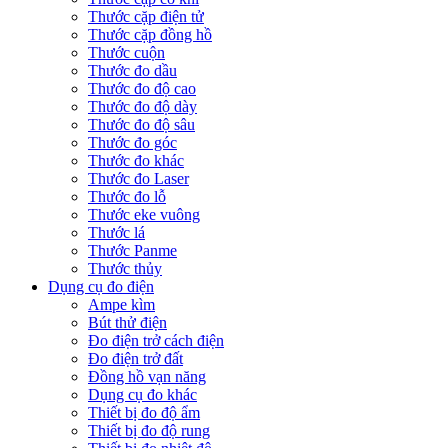
Thước cặp điện tử
Thước cặp đồng hồ
Thước cuộn
Thước đo dầu
Thước đo độ cao
Thước đo độ dày
Thước đo độ sâu
Thước đo góc
Thước đo khác
Thước đo Laser
Thước đo lỗ
Thước eke vuông
Thước lá
Thước Panme
Thước thủy
Dụng cụ đo điện
Ampe kìm
Bút thử điện
Đo điện trở cách điện
Đo điện trở đất
Đồng hồ vạn năng
Dụng cụ đo khác
Thiết bị đo độ ẩm
Thiết bị đo độ rung