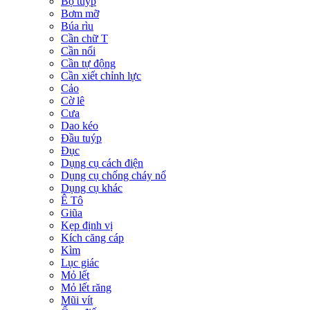
Bộ tuýp
Bơm mỡ
Búa rìu
Cần chữ T
Cần nối
Cần tự động
Cần xiết chỉnh lực
Cảo
Cờ lê
Cưa
Dao kéo
Đầu tuýp
Đục
Dụng cụ cách điện
Dụng cụ chống cháy nổ
Dụng cụ khác
Ê Tô
Giũa
Kẹp định vị
Kích căng cáp
Kìm
Lục giác
Mỏ lết
Mỏ lết răng
Mũi vít