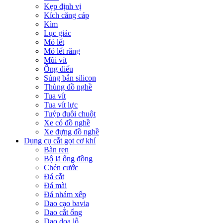
Kẹp định vị
Kích căng cáp
Kìm
Lục giác
Mỏ lết
Mỏ lết răng
Mũi vít
Ống điếu
Súng bắn silicon
Thùng đồ nghề
Tua vít
Tua vít lực
Tuýp đuôi chuột
Xe có đồ nghề
Xe đựng đồ nghề
Dụng cụ cắt gọt cơ khí
Bàn ren
Bộ lã ống đồng
Chén cước
Đá cắt
Đá mài
Đá nhám xếp
Dao cạo bavia
Dao cắt ống
Dao doa lỗ