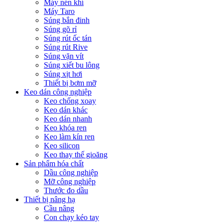
Máy nén khí
Máy Taro
Súng bắn đinh
Súng gõ rỉ
Súng rút ốc tán
Súng rút Rive
Súng vặn vít
Súng xiết bu lông
Súng xịt hơi
Thiết bị bơm mỡ
Keo dán công nghiệp
Keo chống xoay
Keo dán khác
Keo dán nhanh
Keo khóa ren
Keo làm kín ren
Keo silicon
Keo thay thế gioăng
Sản phẩm hóa chất
Dầu công nghiệp
Mỡ công nghiệp
Thước đo dầu
Thiết bị nâng hạ
Cầu nâng
Con chạy kéo tay