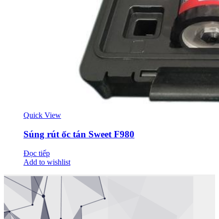
Quick View
Súng rút ốc tán Sweet F980
Đọc tiếp
Add to wishlist