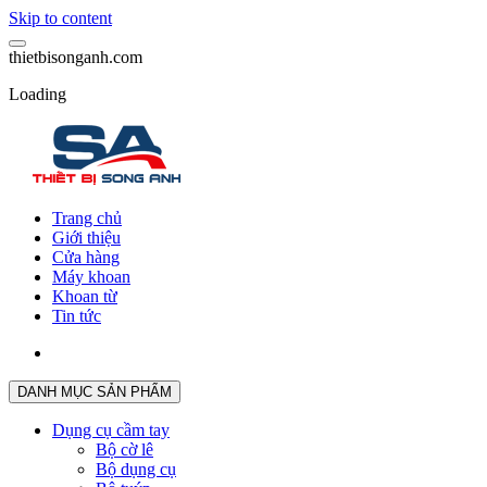
Skip to content
t
h
i
e
t
b
i
s
o
n
g
a
n
h
.
c
o
m
Loading
Trang chủ
Giới thiệu
Cửa hàng
Máy khoan
Khoan từ
Tin tức
DANH MỤC SẢN PHẨM
Dụng cụ cầm tay
Bộ cờ lê
Bộ dụng cụ