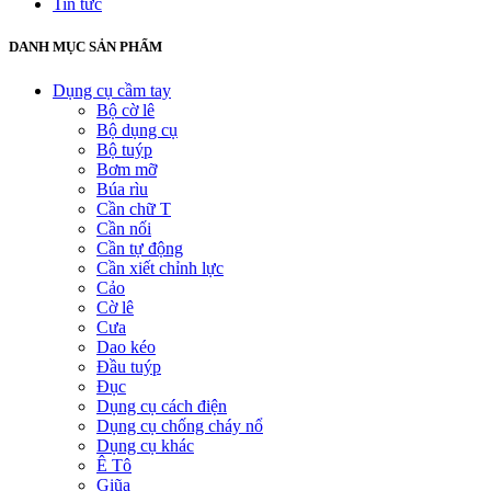
Tin tức
DANH MỤC SẢN PHẨM
Dụng cụ cầm tay
Bộ cờ lê
Bộ dụng cụ
Bộ tuýp
Bơm mỡ
Búa rìu
Cần chữ T
Cần nối
Cần tự động
Cần xiết chỉnh lực
Cảo
Cờ lê
Cưa
Dao kéo
Đầu tuýp
Đục
Dụng cụ cách điện
Dụng cụ chống cháy nổ
Dụng cụ khác
Ê Tô
Giũa