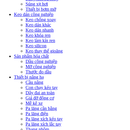
Súng xịt hơi
Thiết bị bơm mỡ
Keo dán công nghiệp
Keo chống xoay
Keo dán khác
Keo dán nhanh
Keo khóa ren
Keo làm kín ren
Keo silicon
Keo thay thế gioăng
Sản phẩm hóa chất
Dầu công nghiệp
Mỡ công nghiệp
Thước đo dầu
Thiết bị nâng hạ
Cầu nâng
Con chạy kéo tay
Dây đai an toàn
Giá đỡ động cơ
Mễ kê xe
Pa lăng cân bằng
Pa lăng điện
Pa lăng xích kéo tay
Pa lăng xích lắc tay
Thang nhôm