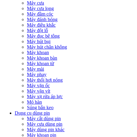
Máy cưa
Máy cưa lọng
Máy đầm cóc
Máy đánh bóng
Máy điêu khắc
Máy đột lỗ
Máy đục bê tông
Máy hút bụi
Máy hút chân không
Máy khoan
Máy khoan bàn
Máy khoan từ
Máy mài
Máy phay
Máy thổi hơi nóng
Máy vặn ốc
Máy vặn vít
Máy xịt rửa áp lực
Mỏ hàn
Súng bắn keo
Dụng cụ dùng pin
Máy cắt dùng pin
Máy cưa dùng pin
Máy dùng pin khác
Máy khoan pin