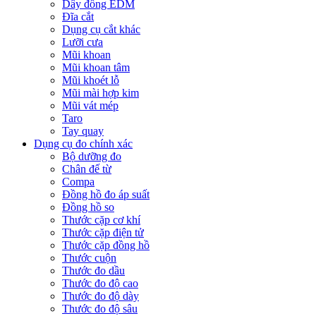
Dây đồng EDM
Đĩa cắt
Dụng cụ cắt khác
Lưỡi cưa
Mũi khoan
Mũi khoan tâm
Mũi khoét lỗ
Mũi mài hợp kim
Mũi vát mép
Taro
Tay quay
Dụng cụ đo chính xác
Bộ dưỡng đo
Chân đế từ
Compa
Đồng hồ đo áp suất
Đồng hồ so
Thước cặp cơ khí
Thước cặp điện tử
Thước cặp đồng hồ
Thước cuộn
Thước đo dầu
Thước đo độ cao
Thước đo độ dày
Thước đo độ sâu