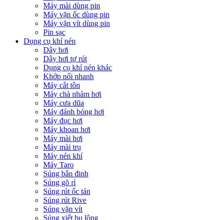
Máy mài dùng pin
Máy vặn ốc dùng pin
Máy vặn vít dùng pin
Pin sạc
Dụng cụ khí nén
Dây hơi
Dây hơi tự rút
Dụng cụ khí nén khác
Khớp nối nhanh
Máy cắt tôn
Máy chà nhám hơi
Máy cưa dũa
Máy đánh bóng hơi
Máy đục hơi
Máy khoan hơi
Máy mài hơi
Máy mài trụ
Máy nén khí
Máy Taro
Súng bắn đinh
Súng gõ rỉ
Súng rút ốc tán
Súng rút Rive
Súng vặn vít
Súng xiết bu lông