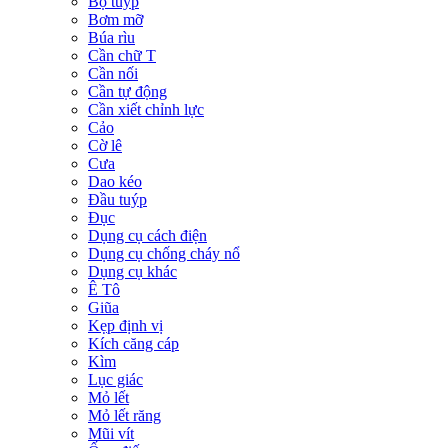
Bộ tuýp
Bơm mỡ
Búa rìu
Cần chữ T
Cần nối
Cần tự động
Cần xiết chỉnh lực
Cảo
Cờ lê
Cưa
Dao kéo
Đầu tuýp
Đục
Dụng cụ cách điện
Dụng cụ chống cháy nổ
Dụng cụ khác
Ê Tô
Giũa
Kẹp định vị
Kích căng cáp
Kìm
Lục giác
Mỏ lết
Mỏ lết răng
Mũi vít