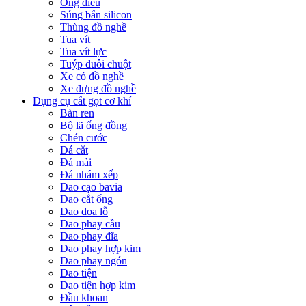
Ống điếu
Súng bắn silicon
Thùng đồ nghề
Tua vít
Tua vít lực
Tuýp đuôi chuột
Xe có đồ nghề
Xe đựng đồ nghề
Dụng cụ cắt gọt cơ khí
Bàn ren
Bộ lã ống đồng
Chén cước
Đá cắt
Đá mài
Đá nhám xếp
Dao cạo bavia
Dao cắt ống
Dao doa lỗ
Dao phay cầu
Dao phay đĩa
Dao phay hợp kim
Dao phay ngón
Dao tiện
Dao tiện hợp kim
Đầu khoan