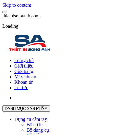
Skip to content
t
h
i
e
t
b
i
s
o
n
g
a
n
h
.
c
o
m
Loading
Trang chủ
Giới thiệu
Cửa hàng
Máy khoan
Khoan từ
Tin tức
DANH MỤC SẢN PHẨM
Dụng cụ cầm tay
Bộ cờ lê
Bộ dụng cụ