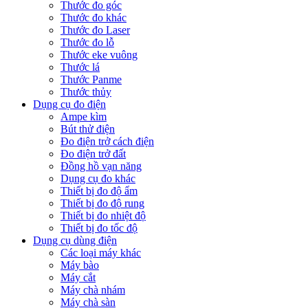
Thước đo góc
Thước đo khác
Thước đo Laser
Thước đo lỗ
Thước eke vuông
Thước lá
Thước Panme
Thước thủy
Dụng cụ đo điện
Ampe kìm
Bút thử điện
Đo điện trở cách điện
Đo điện trở đất
Đồng hồ vạn năng
Dụng cụ đo khác
Thiết bị đo độ ẩm
Thiết bị đo độ rung
Thiết bị đo nhiệt độ
Thiết bị đo tốc độ
Dụng cụ dùng điện
Các loại máy khác
Máy bào
Máy cắt
Máy chà nhám
Máy chà sàn