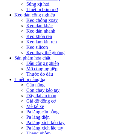
Súng xịt hơi
Thiết bị bơm mỡ
Keo dán công nghiệp
Keo chống xoay
Keo dán khác
Keo dán nhanh
Keo khóa ren
Keo làm kín ren
Keo silicon
Keo thay thế gioăng
Sản phẩm hóa chất
Dầu công nghiệp
Mỡ công nghiệp
Thước đo dầu
Thiết bị nâng hạ
Cầu nâng
Con chạy kéo tay
Dây đai an toàn
Giá đỡ động cơ
Mễ kê xe
Pa lăng cân bằng
Pa lăng điện
Pa lăng xích kéo tay
Pa lăng xích lắc tay
Thang nhôm