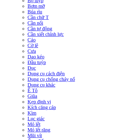
Bộ tuýp
Bơm mỡ
Búa rìu
Cần chữ T
Cần nối
Cần tự động
Cần xiết chỉnh lực
Cảo
Cờ lê
Cưa
Dao kéo
Đầu tuýp
Đục
Dụng cụ cách điện
Dụng cụ chống cháy nổ
Dụng cụ khác
Ê Tô
Giũa
Kẹp định vị
Kích căng cáp
Kìm
Lục giác
Mỏ lết
Mỏ lết răng
Mũi vít