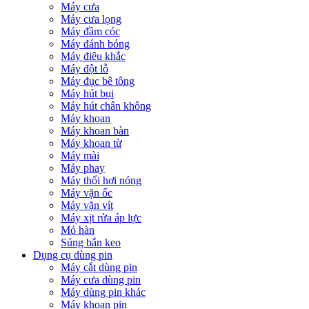
Máy cưa
Máy cưa lọng
Máy đầm cóc
Máy đánh bóng
Máy điêu khắc
Máy đột lỗ
Máy đục bê tông
Máy hút bụi
Máy hút chân không
Máy khoan
Máy khoan bàn
Máy khoan từ
Máy mài
Máy phay
Máy thổi hơi nóng
Máy vặn ốc
Máy vặn vít
Máy xịt rửa áp lực
Mỏ hàn
Súng bắn keo
Dụng cụ dùng pin
Máy cắt dùng pin
Máy cưa dùng pin
Máy dùng pin khác
Máy khoan pin