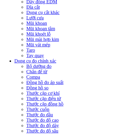
Dây đồng EDM
Đĩa cắt
Dụng cụ cắt khác
Lưỡi cưa
Mũi khoan
Mũi khoan tâm
Mũi khoét lỗ
Mũi mài hợp kim
Mũi vát mép
Taro
Tay quay
Dụng cụ đo chính xác
Bộ dưỡng đo
Chân đế từ
Compa
Đồng hồ đo áp suất
Đồng hồ so
Thước cặp cơ khí
Thước cặp điện tử
Thước cặp đồng hồ
Thước cuộn
Thước đo dầu
Thước đo độ cao
Thước đo độ dày
Thước đo độ sâu