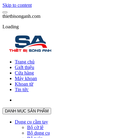
Skip to content
t
h
i
e
t
b
i
s
o
n
g
a
n
h
.
c
o
m
Loading
Trang chủ
Giới thiệu
Cửa hàng
Máy khoan
Khoan từ
Tin tức
DANH MỤC SẢN PHẨM
Dụng cụ cầm tay
Bộ cờ lê
Bộ dụng cụ