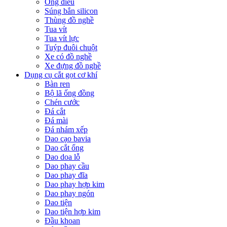
Ống điếu
Súng bắn silicon
Thùng đồ nghề
Tua vít
Tua vít lực
Tuýp đuôi chuột
Xe có đồ nghề
Xe đựng đồ nghề
Dụng cụ cắt gọt cơ khí
Bàn ren
Bộ lã ống đồng
Chén cước
Đá cắt
Đá mài
Đá nhám xếp
Dao cạo bavia
Dao cắt ống
Dao doa lỗ
Dao phay cầu
Dao phay đĩa
Dao phay hợp kim
Dao phay ngón
Dao tiện
Dao tiện hợp kim
Đầu khoan