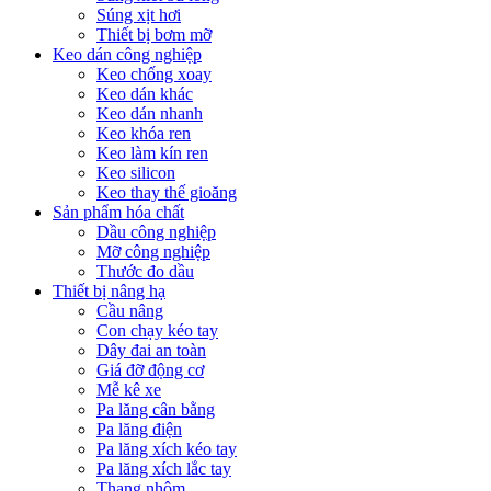
Súng xịt hơi
Thiết bị bơm mỡ
Keo dán công nghiệp
Keo chống xoay
Keo dán khác
Keo dán nhanh
Keo khóa ren
Keo làm kín ren
Keo silicon
Keo thay thế gioăng
Sản phẩm hóa chất
Dầu công nghiệp
Mỡ công nghiệp
Thước đo dầu
Thiết bị nâng hạ
Cầu nâng
Con chạy kéo tay
Dây đai an toàn
Giá đỡ động cơ
Mễ kê xe
Pa lăng cân bằng
Pa lăng điện
Pa lăng xích kéo tay
Pa lăng xích lắc tay
Thang nhôm