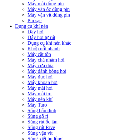
Máy mài dùng pin
Máy vặn ốc dùng pin
Máy vặn vít dùng pin
Pin sạc
Dụng cụ khí nén
Dây hơi
Dây hơi tự rút
Dụng cụ khí nén khác
Khớp nối nhanh
Máy cắt tôn
Máy chà nhám hơi
Máy cưa dũa
Máy đánh bóng hơi
Máy đục hơi
Máy khoan hơi
Máy mài hơi
Máy mài trụ
Máy nén khí
Máy Taro
Súng bắn đinh
Súng gõ rỉ
Súng rút ốc tán
Súng rút Rive
Súng vặn vít
Súng xiết bu lông