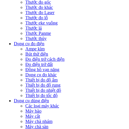
Thước đo góc
Thước đo khác
Thước đo Laser
Thước đo lỗ
Thước eke vuông
Thước lá
Thước Panme
Thước thủy
Dụng cụ đo điện
Ampe kìm
Bút thử điện
Đo điện trở cách điện
Đo điện trở đất
Đồng hồ vạn năng
Dụng cụ đo khác
Thiết bị đo độ ẩm
Thiết bị đo độ rung
Thiết bị đo nhiệt độ
Thiết bị đo tốc độ
Dụng cụ dùng điện
Các loại máy khác
Máy bào
Máy cắt
Máy chà nhám
Máy chà sàn