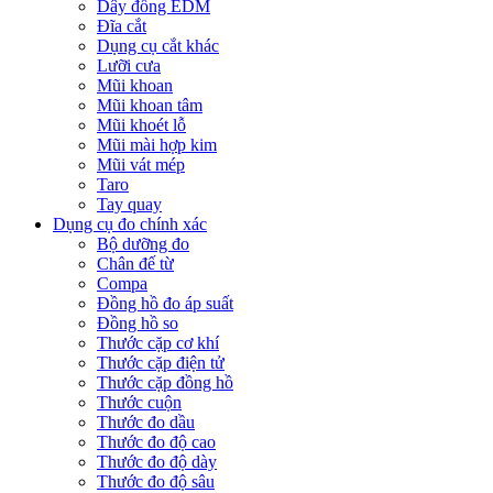
Dây đồng EDM
Đĩa cắt
Dụng cụ cắt khác
Lưỡi cưa
Mũi khoan
Mũi khoan tâm
Mũi khoét lỗ
Mũi mài hợp kim
Mũi vát mép
Taro
Tay quay
Dụng cụ đo chính xác
Bộ dưỡng đo
Chân đế từ
Compa
Đồng hồ đo áp suất
Đồng hồ so
Thước cặp cơ khí
Thước cặp điện tử
Thước cặp đồng hồ
Thước cuộn
Thước đo dầu
Thước đo độ cao
Thước đo độ dày
Thước đo độ sâu