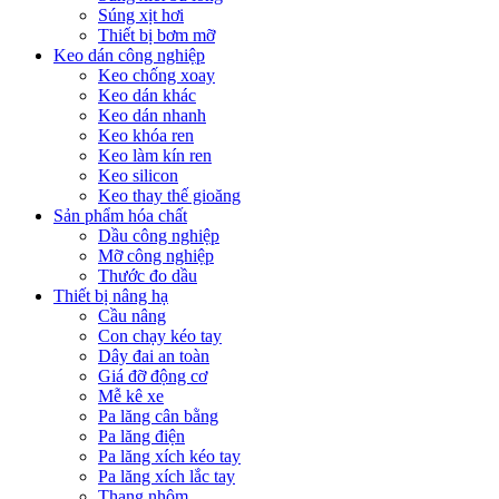
Súng xịt hơi
Thiết bị bơm mỡ
Keo dán công nghiệp
Keo chống xoay
Keo dán khác
Keo dán nhanh
Keo khóa ren
Keo làm kín ren
Keo silicon
Keo thay thế gioăng
Sản phẩm hóa chất
Dầu công nghiệp
Mỡ công nghiệp
Thước đo dầu
Thiết bị nâng hạ
Cầu nâng
Con chạy kéo tay
Dây đai an toàn
Giá đỡ động cơ
Mễ kê xe
Pa lăng cân bằng
Pa lăng điện
Pa lăng xích kéo tay
Pa lăng xích lắc tay
Thang nhôm