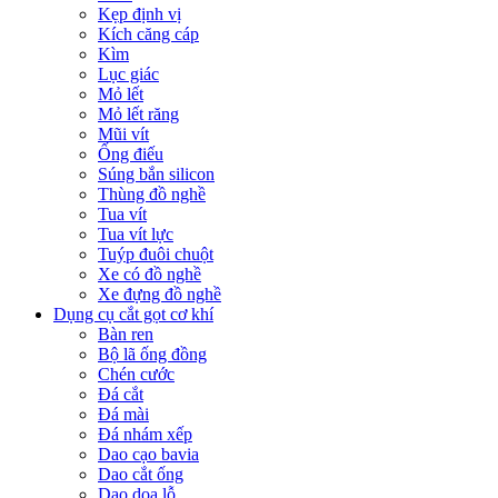
Kẹp định vị
Kích căng cáp
Kìm
Lục giác
Mỏ lết
Mỏ lết răng
Mũi vít
Ống điếu
Súng bắn silicon
Thùng đồ nghề
Tua vít
Tua vít lực
Tuýp đuôi chuột
Xe có đồ nghề
Xe đựng đồ nghề
Dụng cụ cắt gọt cơ khí
Bàn ren
Bộ lã ống đồng
Chén cước
Đá cắt
Đá mài
Đá nhám xếp
Dao cạo bavia
Dao cắt ống
Dao doa lỗ