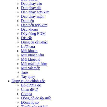
Dao phay cầu
Dao phay đĩa
Dao phay hợp kim
Dao phay ngón
Dao tiện
Dao tiện hợp kim
Đầu khoan
Dây đồng EDM
Đĩa cắt
Dụng cụ cắt khác
Lưỡi cưa
Mũi khoan
Mũi khoan tâm
Mũi khoét lỗ
Mũi mài hợp kim
Mũi vát mép
Taro
Tay quay
Dụng cụ đo chính xác
Bộ dưỡng đo
Chân đế từ
Compa
Đồng hồ đo áp suất
Đồng hồ so
Thước cặp cơ khí