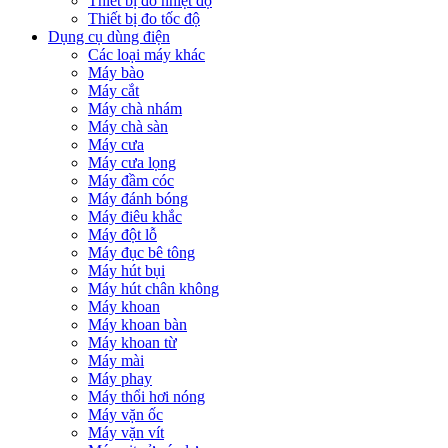
Thiết bị đo nhiệt độ
Thiết bị đo tốc độ
Dụng cụ dùng điện
Các loại máy khác
Máy bào
Máy cắt
Máy chà nhám
Máy chà sàn
Máy cưa
Máy cưa lọng
Máy đầm cóc
Máy đánh bóng
Máy điêu khắc
Máy đột lỗ
Máy đục bê tông
Máy hút bụi
Máy hút chân không
Máy khoan
Máy khoan bàn
Máy khoan từ
Máy mài
Máy phay
Máy thổi hơi nóng
Máy vặn ốc
Máy vặn vít