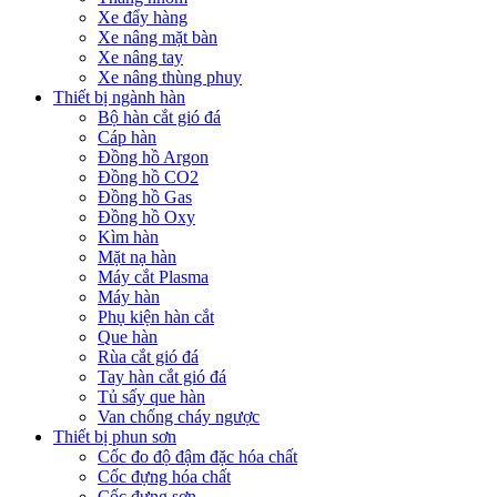
Xe đẩy hàng
Xe nâng mặt bàn
Xe nâng tay
Xe nâng thùng phuy
Thiết bị ngành hàn
Bộ hàn cắt gió đá
Cáp hàn
Đồng hồ Argon
Đồng hồ CO2
Đồng hồ Gas
Đồng hồ Oxy
Kìm hàn
Mặt nạ hàn
Máy cắt Plasma
Máy hàn
Phụ kiện hàn cắt
Que hàn
Rùa cắt gió đá
Tay hàn cắt gió đá
Tủ sấy que hàn
Van chống cháy ngược
Thiết bị phun sơn
Cốc đo độ đậm đặc hóa chất
Cốc đựng hóa chất
Cốc đựng sơn