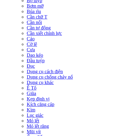
Bộ tuýp
Bơm mỡ
Búa rìu
Cần chữ T
Cần nối
Cần tự động
Cần xiết chỉnh lực
Cảo
Cờ lê
Cưa
Dao kéo
Đầu tuýp
Đục
Dụng cụ cách điện
Dụng cụ chống cháy nổ
Dụng cụ khác
Ê Tô
Giũa
Kẹp định vị
Kích căng cáp
Kìm
Lục giác
Mỏ lết
Mỏ lết răng
Mũi vít