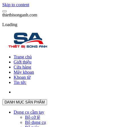
Skip to content
t
h
i
e
t
b
i
s
o
n
g
a
n
h
.
c
o
m
Loading
Trang chủ
Giới thiệu
Cửa hàng
Máy khoan
Khoan từ
Tin tức
DANH MỤC SẢN PHẨM
Dụng cụ cầm tay
Bộ cờ lê
Bộ dụng cụ