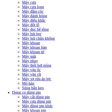
Máy cưa
Máy cưa lọng
Máy đầm cóc
Máy đánh bóng
Máy điêu khắc
Máy đột lỗ
Máy đục bê tông
Máy hút bụi
Máy hút chân không
Máy khoan
Máy khoan bàn
Máy khoan từ
Máy mài
Máy phay
Máy thổi hơi nóng
Máy vặn ốc
Máy vặn vít
Máy xịt rửa áp lực
Mỏ hàn
Súng bắn keo
Dụng cụ dùng pin
Máy cắt dùng pin
Máy cưa dùng pin
Máy dùng pin khác
Máy khoan pin