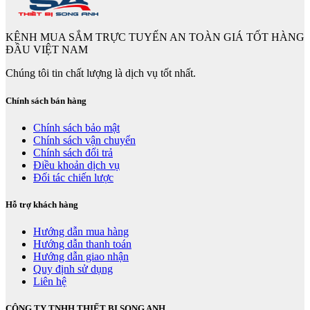
KÊNH MUA SẮM TRỰC TUYẾN AN TOÀN GIÁ TỐT HÀNG
ĐẦU VIỆT NAM
Chúng tôi tin chất lượng là dịch vụ tốt nhất.
Chính sách bán hàng
Chính sách bảo mật
Chính sách vận chuyển
Chính sách đổi trả
Điều khoản dịch vụ
Đối tác chiến lược
Hỗ trợ khách hàng
Hướng dẫn mua hàng
Hướng dẫn thanh toán
Hướng dẫn giao nhận
Quy định sử dụng
Liên hệ
CÔNG TY TNHH THIẾT BỊ SONG ANH