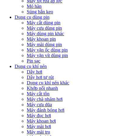
Máy xịt rửa áp lực
Mỏ hàn
Súng bắn keo
Dụng cụ dùng pin
Máy cắt dùng pin
Máy cưa dùng pin
Máy dùng pin khác
Máy khoan pin
Máy mài dùng pin
Máy vặn ốc dùng pin
Máy vặn vít dùng pin
Pin sạc
Dụng cụ khí nén
Dây hơi
Dây hơi tự rút
Dụng cụ khí nén khác
Khớp nối nhanh
Máy cắt tôn
Máy chà nhám hơi
Máy cưa dũa
Máy đánh bóng hơi
Máy đục hơi
Máy khoan hơi
Máy mài hơi
Máy mài trụ