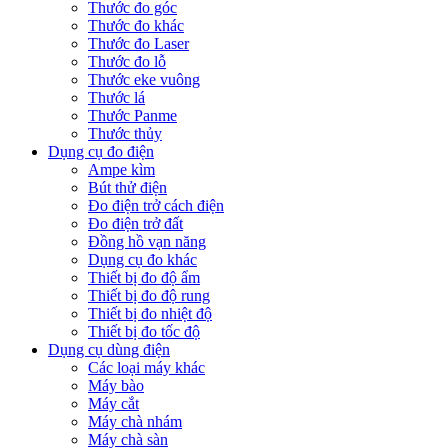
Thước đo góc
Thước đo khác
Thước đo Laser
Thước đo lỗ
Thước eke vuông
Thước lá
Thước Panme
Thước thủy
Dụng cụ đo điện
Ampe kìm
Bút thử điện
Đo điện trở cách điện
Đo điện trở đất
Đồng hồ vạn năng
Dụng cụ đo khác
Thiết bị đo độ ẩm
Thiết bị đo độ rung
Thiết bị đo nhiệt độ
Thiết bị đo tốc độ
Dụng cụ dùng điện
Các loại máy khác
Máy bào
Máy cắt
Máy chà nhám
Máy chà sàn