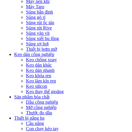
Máy nén khí
Máy Taro
Súng bắn đinh
Súng gõ rỉ
Súng rút ốc tán
Súng rút Rive
Súng vặn vít
Súng xiết bu lông
Súng xịt hơi
Thiết bị bơm mỡ
Keo dán công nghiệp
Keo chống xoay
Keo dán khác
Keo dán nhanh
Keo khóa ren
Keo làm kín ren
Keo silicon
Keo thay thế gioăng
Sản phẩm hóa chất
Dầu công nghiệp
Mỡ công nghiệp
Thước đo dầu
Thiết bị nâng hạ
Cầu nâng
Con chạy kéo tay