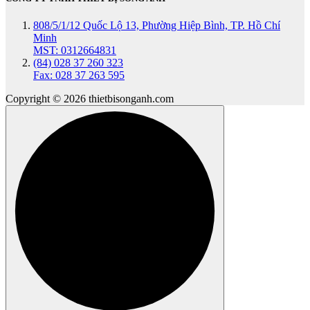
808/5/1/12 Quốc Lộ 13, Phường Hiệp Bình, TP. Hồ Chí
Minh
MST: 0312664831
(84) 028 37 260 323
Fax: 028 37 263 595
Copyright © 2026 thietbisonganh.com