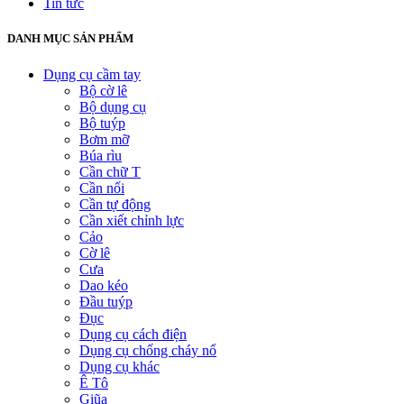
Tin tức
DANH MỤC SẢN PHẨM
Dụng cụ cầm tay
Bộ cờ lê
Bộ dụng cụ
Bộ tuýp
Bơm mỡ
Búa rìu
Cần chữ T
Cần nối
Cần tự động
Cần xiết chỉnh lực
Cảo
Cờ lê
Cưa
Dao kéo
Đầu tuýp
Đục
Dụng cụ cách điện
Dụng cụ chống cháy nổ
Dụng cụ khác
Ê Tô
Giũa