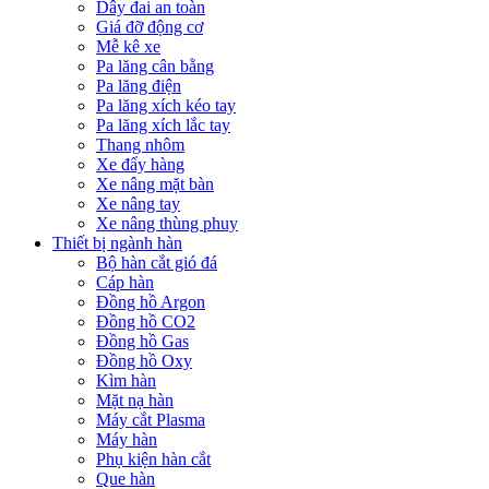
Dây đai an toàn
Giá đỡ động cơ
Mễ kê xe
Pa lăng cân bằng
Pa lăng điện
Pa lăng xích kéo tay
Pa lăng xích lắc tay
Thang nhôm
Xe đẩy hàng
Xe nâng mặt bàn
Xe nâng tay
Xe nâng thùng phuy
Thiết bị ngành hàn
Bộ hàn cắt gió đá
Cáp hàn
Đồng hồ Argon
Đồng hồ CO2
Đồng hồ Gas
Đồng hồ Oxy
Kìm hàn
Mặt nạ hàn
Máy cắt Plasma
Máy hàn
Phụ kiện hàn cắt
Que hàn