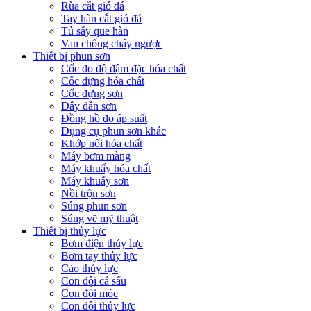
Rùa cắt gió đá
Tay hàn cắt gió đá
Tủ sấy que hàn
Van chống cháy ngược
Thiết bị phun sơn
Cốc đo độ đậm đặc hóa chất
Cốc đựng hóa chất
Cốc đựng sơn
Dây dẫn sơn
Đồng hồ đo áp suất
Dụng cụ phun sơn khác
Khớp nối hóa chất
Máy bơm màng
Máy khuấy hóa chất
Máy khuấy sơn
Nồi trộn sơn
Súng phun sơn
Súng vẽ mỹ thuật
Thiết bị thủy lực
Bơm điện thủy lực
Bơm tay thủy lực
Cảo thủy lực
Con đội cá sấu
Con đội móc
Con đội thủy lực