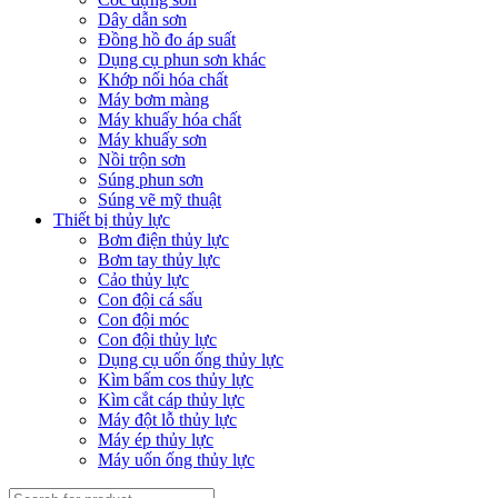
Dây dẫn sơn
Đồng hồ đo áp suất
Dụng cụ phun sơn khác
Khớp nối hóa chất
Máy bơm màng
Máy khuấy hóa chất
Máy khuấy sơn
Nồi trộn sơn
Súng phun sơn
Súng vẽ mỹ thuật
Thiết bị thủy lực
Bơm điện thủy lực
Bơm tay thủy lực
Cảo thủy lực
Con đội cá sấu
Con đội móc
Con đội thủy lực
Dụng cụ uốn ống thủy lực
Kìm bấm cos thủy lực
Kìm cắt cáp thủy lực
Máy đột lỗ thủy lực
Máy ép thủy lực
Máy uốn ống thủy lực