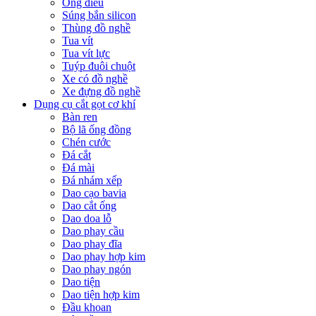
Ống điếu
Súng bắn silicon
Thùng đồ nghề
Tua vít
Tua vít lực
Tuýp đuôi chuột
Xe có đồ nghề
Xe đựng đồ nghề
Dụng cụ cắt gọt cơ khí
Bàn ren
Bộ lã ống đồng
Chén cước
Đá cắt
Đá mài
Đá nhám xếp
Dao cạo bavia
Dao cắt ống
Dao doa lỗ
Dao phay cầu
Dao phay đĩa
Dao phay hợp kim
Dao phay ngón
Dao tiện
Dao tiện hợp kim
Đầu khoan