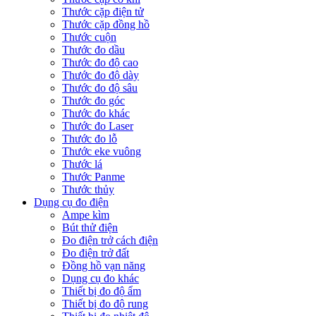
Thước cặp điện tử
Thước cặp đồng hồ
Thước cuộn
Thước đo dầu
Thước đo độ cao
Thước đo độ dày
Thước đo độ sâu
Thước đo góc
Thước đo khác
Thước đo Laser
Thước đo lỗ
Thước eke vuông
Thước lá
Thước Panme
Thước thủy
Dụng cụ đo điện
Ampe kìm
Bút thử điện
Đo điện trở cách điện
Đo điện trở đất
Đồng hồ vạn năng
Dụng cụ đo khác
Thiết bị đo độ ẩm
Thiết bị đo độ rung