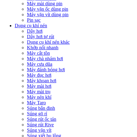
Máy mài dùng pin
Máy vặn ốc dùng pin
Máy vặn vít dùng pin
Pin sạc
Dụng cụ khí nén
Dây hơi
Dây hơi tự rút
Dụng cụ khí nén khác
Khớp nối nhanh
Máy cắt tôn
Máy chà nhám hơi
Máy cưa dũa
Máy đánh bóng hơi
Máy đục hơi
Máy khoan hơi
Máy mài hơi
Máy mài trụ
Máy nén khí
Máy Taro
Súng bắn đinh
Súng gõ rỉ
Súng rút ốc tán
Súng rút Rive
Súng vặn vít
Súng xiết bu lông