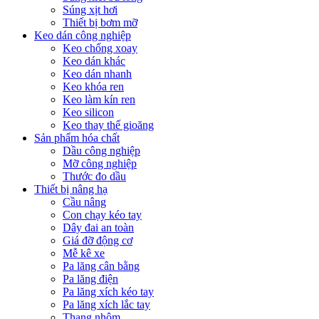
Súng xịt hơi
Thiết bị bơm mỡ
Keo dán công nghiệp
Keo chống xoay
Keo dán khác
Keo dán nhanh
Keo khóa ren
Keo làm kín ren
Keo silicon
Keo thay thế gioăng
Sản phẩm hóa chất
Dầu công nghiệp
Mỡ công nghiệp
Thước đo dầu
Thiết bị nâng hạ
Cầu nâng
Con chạy kéo tay
Dây đai an toàn
Giá đỡ động cơ
Mễ kê xe
Pa lăng cân bằng
Pa lăng điện
Pa lăng xích kéo tay
Pa lăng xích lắc tay
Thang nhôm