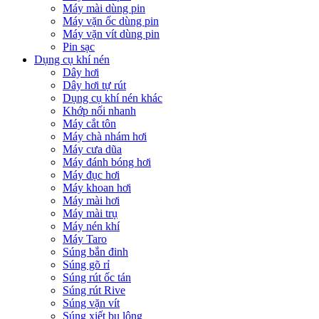
Máy mài dùng pin
Máy vặn ốc dùng pin
Máy vặn vít dùng pin
Pin sạc
Dụng cụ khí nén
Dây hơi
Dây hơi tự rút
Dụng cụ khí nén khác
Khớp nối nhanh
Máy cắt tôn
Máy chà nhám hơi
Máy cưa dũa
Máy đánh bóng hơi
Máy đục hơi
Máy khoan hơi
Máy mài hơi
Máy mài trụ
Máy nén khí
Máy Taro
Súng bắn đinh
Súng gõ rỉ
Súng rút ốc tán
Súng rút Rive
Súng vặn vít
Súng xiết bu lông