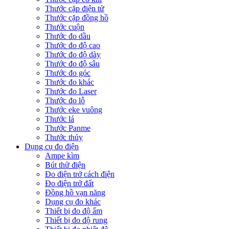
Thước cặp điện tử
Thước cặp đồng hồ
Thước cuộn
Thước đo dầu
Thước đo độ cao
Thước đo độ dày
Thước đo độ sâu
Thước đo góc
Thước đo khác
Thước đo Laser
Thước đo lỗ
Thước eke vuông
Thước lá
Thước Panme
Thước thủy
Dụng cụ đo điện
Ampe kìm
Bút thử điện
Đo điện trở cách điện
Đo điện trở đất
Đồng hồ vạn năng
Dụng cụ đo khác
Thiết bị đo độ ẩm
Thiết bị đo độ rung