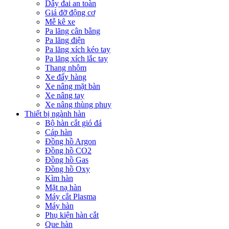
Dây đai an toàn
Giá đỡ động cơ
Mễ kê xe
Pa lăng cân bằng
Pa lăng điện
Pa lăng xích kéo tay
Pa lăng xích lắc tay
Thang nhôm
Xe đẩy hàng
Xe nâng mặt bàn
Xe nâng tay
Xe nâng thùng phuy
Thiết bị ngành hàn
Bộ hàn cắt gió đá
Cáp hàn
Đồng hồ Argon
Đồng hồ CO2
Đồng hồ Gas
Đồng hồ Oxy
Kìm hàn
Mặt nạ hàn
Máy cắt Plasma
Máy hàn
Phụ kiện hàn cắt
Que hàn