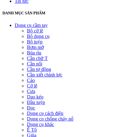
Tin tức
DANH MỤC SẢN PHẨM
Dụng cụ cầm tay
Bộ cờ lê
Bộ dụng cụ
Bộ tuýp
Bơm mỡ
Búa rìu
Cần chữ T
Cần nối
Cần tự động
Cần xiết chỉnh lực
Cảo
Cờ lê
Cưa
Dao kéo
Đầu tuýp
Đục
Dụng cụ cách điện
Dụng cụ chống cháy nổ
Dụng cụ khác
Ê Tô
Giũa