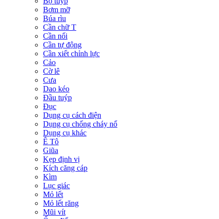
Bộ tuýp
Bơm mỡ
Búa rìu
Cần chữ T
Cần nối
Cần tự động
Cần xiết chỉnh lực
Cảo
Cờ lê
Cưa
Dao kéo
Đầu tuýp
Đục
Dụng cụ cách điện
Dụng cụ chống cháy nổ
Dụng cụ khác
Ê Tô
Giũa
Kẹp định vị
Kích căng cáp
Kìm
Lục giác
Mỏ lết
Mỏ lết răng
Mũi vít