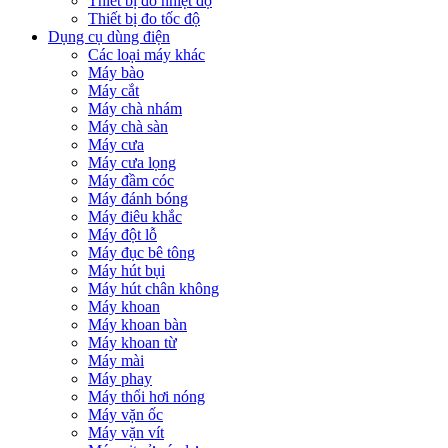
Thiết bị đo nhiệt độ
Thiết bị đo tốc độ
Dụng cụ dùng điện
Các loại máy khác
Máy bào
Máy cắt
Máy chà nhám
Máy chà sàn
Máy cưa
Máy cưa lọng
Máy đầm cóc
Máy đánh bóng
Máy điêu khắc
Máy đột lỗ
Máy đục bê tông
Máy hút bụi
Máy hút chân không
Máy khoan
Máy khoan bàn
Máy khoan từ
Máy mài
Máy phay
Máy thổi hơi nóng
Máy vặn ốc
Máy vặn vít