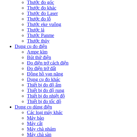
Thước đo góc
Thước đo khác
Thước đo Laser
Thước đo lỗ
Thước eke vuông
Thước lá
Thước Panme
Thước thủy
Dụng cụ đo điện
Ampe kìm
Bút thử điện
Đo điện trở cách điện
Đo điện trở đất
Đồng hồ vạn năng
Dụng cụ đo khác
Thiết bị đo độ ẩm
Thiết bị đo độ rung
Thiết bị đo nhiệt độ
Thiết bị đo tốc độ
Dụng cụ dùng điện
Các loại máy khác
Máy bào
Máy cắt
Máy chà nhám
Máy chà sàn