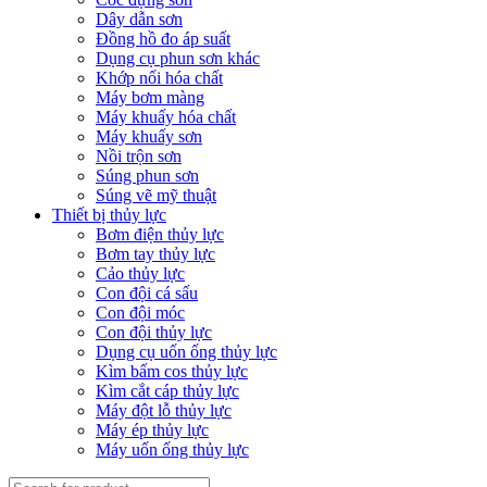
Dây dẫn sơn
Đồng hồ đo áp suất
Dụng cụ phun sơn khác
Khớp nối hóa chất
Máy bơm màng
Máy khuấy hóa chất
Máy khuấy sơn
Nồi trộn sơn
Súng phun sơn
Súng vẽ mỹ thuật
Thiết bị thủy lực
Bơm điện thủy lực
Bơm tay thủy lực
Cảo thủy lực
Con đội cá sấu
Con đội móc
Con đội thủy lực
Dụng cụ uốn ống thủy lực
Kìm bấm cos thủy lực
Kìm cắt cáp thủy lực
Máy đột lỗ thủy lực
Máy ép thủy lực
Máy uốn ống thủy lực