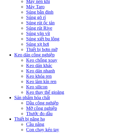
Máy nén khí
Máy Taro
Súng bắn đinh
Súng gõ rỉ
Súng rút ốc tán
Súng rút Rive
Súng vặn vít
Súng xiết bu lông
Súng xịt hơi
Thiết bị bơm mỡ
Keo dán công nghiệp
Keo chống xoay
Keo dán khác
Keo dán nhanh
Keo khóa ren
Keo làm kín ren
Keo silicon
Keo thay thế gioăng
Sản phẩm hóa chất
Dầu công nghiệp
Mỡ công nghiệp
Thước đo dầu
Thiết bị nâng hạ
Cầu nâng
Con chạy kéo tay