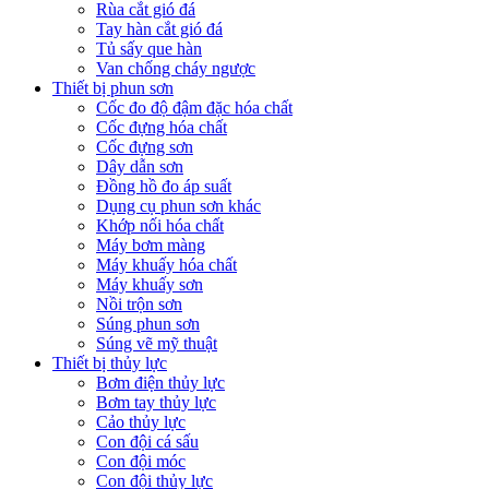
Rùa cắt gió đá
Tay hàn cắt gió đá
Tủ sấy que hàn
Van chống cháy ngược
Thiết bị phun sơn
Cốc đo độ đậm đặc hóa chất
Cốc đựng hóa chất
Cốc đựng sơn
Dây dẫn sơn
Đồng hồ đo áp suất
Dụng cụ phun sơn khác
Khớp nối hóa chất
Máy bơm màng
Máy khuấy hóa chất
Máy khuấy sơn
Nồi trộn sơn
Súng phun sơn
Súng vẽ mỹ thuật
Thiết bị thủy lực
Bơm điện thủy lực
Bơm tay thủy lực
Cảo thủy lực
Con đội cá sấu
Con đội móc
Con đội thủy lực