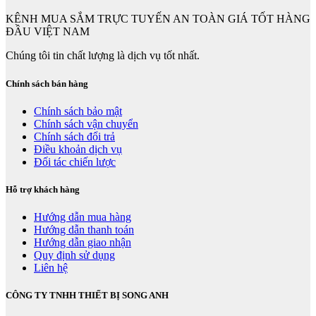
KÊNH MUA SẮM TRỰC TUYẾN AN TOÀN GIÁ TỐT HÀNG
ĐẦU VIỆT NAM
Chúng tôi tin chất lượng là dịch vụ tốt nhất.
Chính sách bán hàng
Chính sách bảo mật
Chính sách vận chuyển
Chính sách đổi trả
Điều khoản dịch vụ
Đối tác chiến lược
Hỗ trợ khách hàng
Hướng dẫn mua hàng
Hướng dẫn thanh toán
Hướng dẫn giao nhận
Quy định sử dụng
Liên hệ
CÔNG TY TNHH THIẾT BỊ SONG ANH