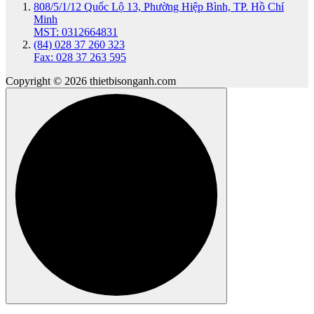
808/5/1/12 Quốc Lộ 13, Phường Hiệp Bình, TP. Hồ Chí
Minh
MST: 0312664831
(84) 028 37 260 323
Fax: 028 37 263 595
Copyright © 2026 thietbisonganh.com