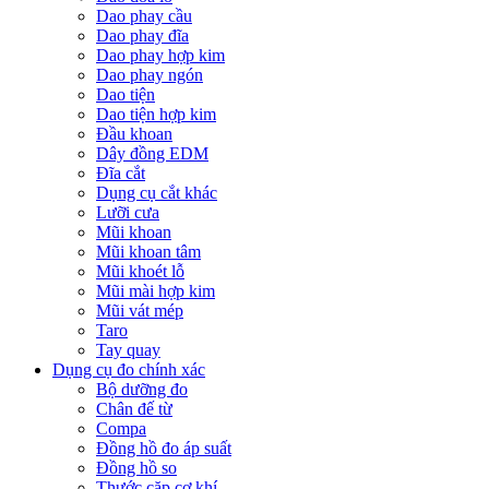
Dao phay cầu
Dao phay đĩa
Dao phay hợp kim
Dao phay ngón
Dao tiện
Dao tiện hợp kim
Đầu khoan
Dây đồng EDM
Đĩa cắt
Dụng cụ cắt khác
Lưỡi cưa
Mũi khoan
Mũi khoan tâm
Mũi khoét lỗ
Mũi mài hợp kim
Mũi vát mép
Taro
Tay quay
Dụng cụ đo chính xác
Bộ dưỡng đo
Chân đế từ
Compa
Đồng hồ đo áp suất
Đồng hồ so
Thước cặp cơ khí