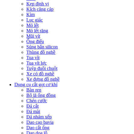
Kẹp định vị
Kích căng cáp
Kìm
Lục giác
Mỏ lết
Mỏ lết răng
Mũi vít
Ống điếu
Súng bắn silicon
Thùng đồ nghề
Tua vít
Tua vít lực
Tuýp đuôi chuột
Xe có đồ nghề
Xe đựng đồ nghề
Dụng cụ cắt gọt cơ khí
Bàn ren
Bộ lã ống đồng
Chén cước
Đá cắt
Đá mài
Đá nhám xếp
Dao cạo bavia
Dao cắt ống
Dao doa lỗ