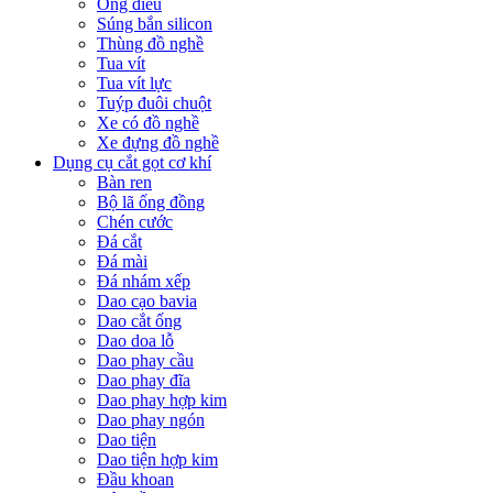
Ống điếu
Súng bắn silicon
Thùng đồ nghề
Tua vít
Tua vít lực
Tuýp đuôi chuột
Xe có đồ nghề
Xe đựng đồ nghề
Dụng cụ cắt gọt cơ khí
Bàn ren
Bộ lã ống đồng
Chén cước
Đá cắt
Đá mài
Đá nhám xếp
Dao cạo bavia
Dao cắt ống
Dao doa lỗ
Dao phay cầu
Dao phay đĩa
Dao phay hợp kim
Dao phay ngón
Dao tiện
Dao tiện hợp kim
Đầu khoan