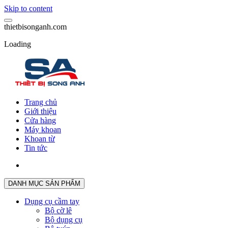
Skip to content
t
h
i
e
t
b
i
s
o
n
g
a
n
h
.
c
o
m
Loading
Trang chủ
Giới thiệu
Cửa hàng
Máy khoan
Khoan từ
Tin tức
DANH MỤC SẢN PHẨM
Dụng cụ cầm tay
Bộ cờ lê
Bộ dụng cụ