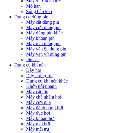
Máy xịt rửa áp lực
Mỏ hàn
Súng bắn keo
Dụng cụ dùng pin
Máy cắt dùng pin
Máy cưa dùng pin
Máy dùng pin khác
Máy khoan pin
Máy mài dùng pin
Máy vặn ốc dùng pin
Máy vặn vít dùng pin
Pin sạc
Dụng cụ khí nén
Dây hơi
Dây hơi tự rút
Dụng cụ khí nén khác
Khớp nối nhanh
Máy cắt tôn
Máy chà nhám hơi
Máy cưa dũa
Máy đánh bóng hơi
Máy đục hơi
Máy khoan hơi
Máy mài hơi
Máy mài trụ