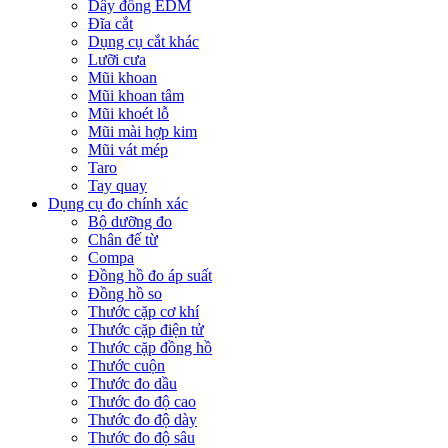
Dây đồng EDM
Đĩa cắt
Dụng cụ cắt khác
Lưỡi cưa
Mũi khoan
Mũi khoan tâm
Mũi khoét lỗ
Mũi mài hợp kim
Mũi vát mép
Taro
Tay quay
Dụng cụ đo chính xác
Bộ dưỡng đo
Chân đế từ
Compa
Đồng hồ đo áp suất
Đồng hồ so
Thước cặp cơ khí
Thước cặp điện tử
Thước cặp đồng hồ
Thước cuộn
Thước đo dầu
Thước đo độ cao
Thước đo độ dày
Thước đo độ sâu