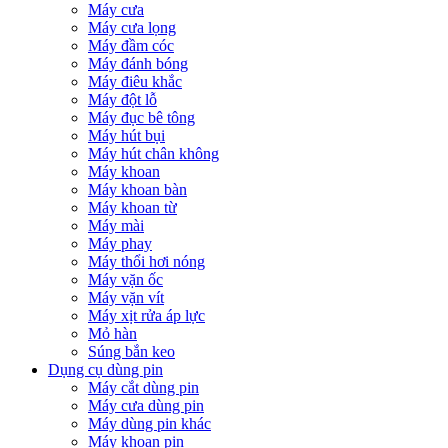
Máy cưa
Máy cưa lọng
Máy đầm cóc
Máy đánh bóng
Máy điêu khắc
Máy đột lỗ
Máy đục bê tông
Máy hút bụi
Máy hút chân không
Máy khoan
Máy khoan bàn
Máy khoan từ
Máy mài
Máy phay
Máy thổi hơi nóng
Máy vặn ốc
Máy vặn vít
Máy xịt rửa áp lực
Mỏ hàn
Súng bắn keo
Dụng cụ dùng pin
Máy cắt dùng pin
Máy cưa dùng pin
Máy dùng pin khác
Máy khoan pin