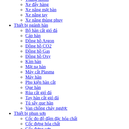
Xe đẩy hàng
Xe nâng mặt bàn
Xe nâng tay
Xe nâng thùng phuy
Thiết bị ngành hàn
Bộ hàn cắt gió đá
Cáp hàn
Đồng hồ Argon
Đồng hồ CO2
Đồng hồ Gas
Đồng hồ Oxy
Kìm hàn
Mặt nạ hàn
Máy cắt Plasma
Máy hàn
Phụ kiện hàn cắt
Que hàn
Rùa cắt gió đá
Tay hàn cắt gió đá
Tủ sấy que hàn
Van chống cháy ngược
Thiết bị phun sơn
Cốc đo độ đậm đặc hóa chất
Cốc đựng hóa chất
Cốc đựng sơn