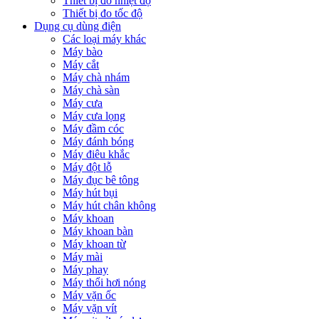
Thiết bị đo nhiệt độ
Thiết bị đo tốc độ
Dụng cụ dùng điện
Các loại máy khác
Máy bào
Máy cắt
Máy chà nhám
Máy chà sàn
Máy cưa
Máy cưa lọng
Máy đầm cóc
Máy đánh bóng
Máy điêu khắc
Máy đột lỗ
Máy đục bê tông
Máy hút bụi
Máy hút chân không
Máy khoan
Máy khoan bàn
Máy khoan từ
Máy mài
Máy phay
Máy thổi hơi nóng
Máy vặn ốc
Máy vặn vít