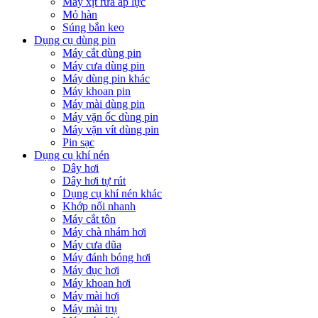
Máy xịt rửa áp lực
Mỏ hàn
Súng bắn keo
Dụng cụ dùng pin
Máy cắt dùng pin
Máy cưa dùng pin
Máy dùng pin khác
Máy khoan pin
Máy mài dùng pin
Máy vặn ốc dùng pin
Máy vặn vít dùng pin
Pin sạc
Dụng cụ khí nén
Dây hơi
Dây hơi tự rút
Dụng cụ khí nén khác
Khớp nối nhanh
Máy cắt tôn
Máy chà nhám hơi
Máy cưa dũa
Máy đánh bóng hơi
Máy đục hơi
Máy khoan hơi
Máy mài hơi
Máy mài trụ