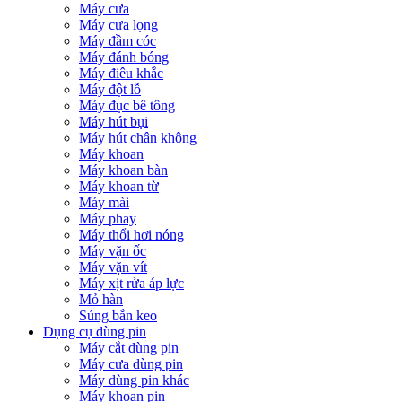
Máy cưa
Máy cưa lọng
Máy đầm cóc
Máy đánh bóng
Máy điêu khắc
Máy đột lỗ
Máy đục bê tông
Máy hút bụi
Máy hút chân không
Máy khoan
Máy khoan bàn
Máy khoan từ
Máy mài
Máy phay
Máy thổi hơi nóng
Máy vặn ốc
Máy vặn vít
Máy xịt rửa áp lực
Mỏ hàn
Súng bắn keo
Dụng cụ dùng pin
Máy cắt dùng pin
Máy cưa dùng pin
Máy dùng pin khác
Máy khoan pin