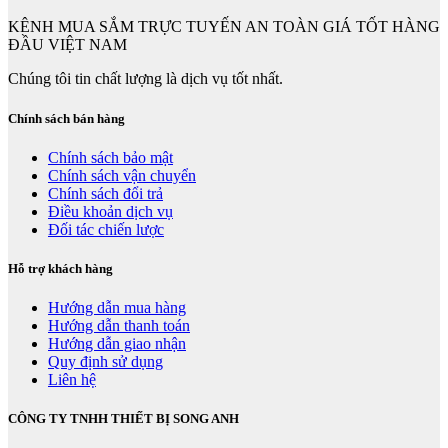
KÊNH MUA SẮM TRỰC TUYẾN AN TOÀN GIÁ TỐT HÀNG
ĐẦU VIỆT NAM
Chúng tôi tin chất lượng là dịch vụ tốt nhất.
Chính sách bán hàng
Chính sách bảo mật
Chính sách vận chuyển
Chính sách đổi trả
Điều khoản dịch vụ
Đối tác chiến lược
Hỗ trợ khách hàng
Hướng dẫn mua hàng
Hướng dẫn thanh toán
Hướng dẫn giao nhận
Quy định sử dụng
Liên hệ
CÔNG TY TNHH THIẾT BỊ SONG ANH