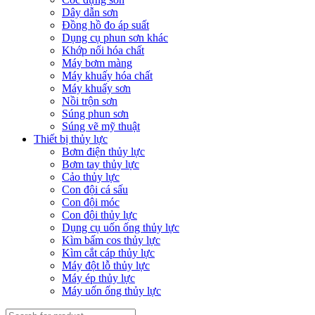
Dây dẫn sơn
Đồng hồ đo áp suất
Dụng cụ phun sơn khác
Khớp nối hóa chất
Máy bơm màng
Máy khuấy hóa chất
Máy khuấy sơn
Nồi trộn sơn
Súng phun sơn
Súng vẽ mỹ thuật
Thiết bị thủy lực
Bơm điện thủy lực
Bơm tay thủy lực
Cảo thủy lực
Con đội cá sấu
Con đội móc
Con đội thủy lực
Dụng cụ uốn ống thủy lực
Kìm bấm cos thủy lực
Kìm cắt cáp thủy lực
Máy đột lỗ thủy lực
Máy ép thủy lực
Máy uốn ống thủy lực