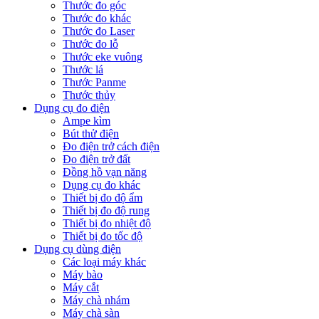
Thước đo góc
Thước đo khác
Thước đo Laser
Thước đo lỗ
Thước eke vuông
Thước lá
Thước Panme
Thước thủy
Dụng cụ đo điện
Ampe kìm
Bút thử điện
Đo điện trở cách điện
Đo điện trở đất
Đồng hồ vạn năng
Dụng cụ đo khác
Thiết bị đo độ ẩm
Thiết bị đo độ rung
Thiết bị đo nhiệt độ
Thiết bị đo tốc độ
Dụng cụ dùng điện
Các loại máy khác
Máy bào
Máy cắt
Máy chà nhám
Máy chà sàn