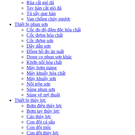
Rùa cắt gió đá
Tay hàn cắt gió đá
Tủ sấy que hàn
Van chống cháy ngược
Thiết bị phun sơn
Cốc đo độ đậm đặc hóa chất
Cốc đựng hóa chất
Cốc đựng sơn
Dây dẫn sơn
Đồng hồ đo áp suất
Dụng cụ phun sơn khác
Khớp nối hóa chất
Máy bơm màng
Máy khuấy hóa chất
Máy khuấy sơn
Nồi trộn sơn
Súng phun sơn
Súng vẽ mỹ thuật
Thiết bị thủy lực
Bơm điện thủy lực
Bơm tay thủy lực
Cảo thủy lực
Con đội cá sấu
Con đội móc
Con đội thủy lực