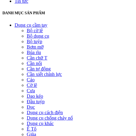
Tin tức
DANH MỤC SẢN PHẨM
Dụng cụ cầm tay
Bộ cờ lê
Bộ dụng cụ
Bộ tuýp
Bơm mỡ
Búa rìu
Cần chữ T
Cần nối
Cần tự động
Cần xiết chỉnh lực
Cảo
Cờ lê
Cưa
Dao kéo
Đầu tuýp
Đục
Dụng cụ cách điện
Dụng cụ chống cháy nổ
Dụng cụ khác
Ê Tô
Giũa