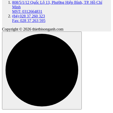
808/5/1/12 Quốc Lộ 13, Phường Hiệp Bình, TP. Hồ Chí
Minh
MST: 0312664831
(84) 028 37 260 323
Fax: 028 37 263 595
Copyright © 2026 thietbisonganh.com