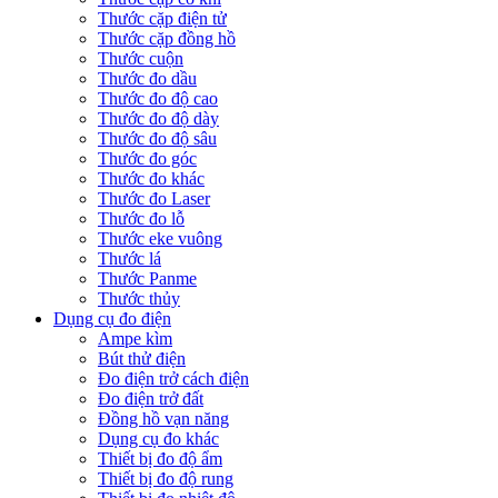
Thước cặp điện tử
Thước cặp đồng hồ
Thước cuộn
Thước đo dầu
Thước đo độ cao
Thước đo độ dày
Thước đo độ sâu
Thước đo góc
Thước đo khác
Thước đo Laser
Thước đo lỗ
Thước eke vuông
Thước lá
Thước Panme
Thước thủy
Dụng cụ đo điện
Ampe kìm
Bút thử điện
Đo điện trở cách điện
Đo điện trở đất
Đồng hồ vạn năng
Dụng cụ đo khác
Thiết bị đo độ ẩm
Thiết bị đo độ rung