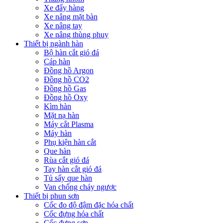
Xe đẩy hàng
Xe nâng mặt bàn
Xe nâng tay
Xe nâng thùng phuy
Thiết bị ngành hàn
Bộ hàn cắt gió đá
Cáp hàn
Đồng hồ Argon
Đồng hồ CO2
Đồng hồ Gas
Đồng hồ Oxy
Kìm hàn
Mặt nạ hàn
Máy cắt Plasma
Máy hàn
Phụ kiện hàn cắt
Que hàn
Rùa cắt gió đá
Tay hàn cắt gió đá
Tủ sấy que hàn
Van chống cháy ngược
Thiết bị phun sơn
Cốc đo độ đậm đặc hóa chất
Cốc đựng hóa chất
Cốc đựng sơn