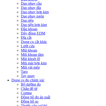
Dao phay cầu
Dao phay đĩa
Dao phay hợp kim
Dao phay ngón
Dao tiện
Dao tiện hợp kim
Đầu khoan
Dây đồng EDM
Đĩa cắt
Dụng cụ cắt khác
Lưỡi cưa
Mũi khoan
Mũi khoan tâm
Mũi khoét lỗ
Mũi mài hợp kim
Mũi vát mép
Taro
Tay quay
Dụng cụ đo chính xác
Bộ dưỡng đo
Chân đế từ
Compa
Đồng hồ đo áp suất
Đồng hồ so
Thước cặp cơ khí