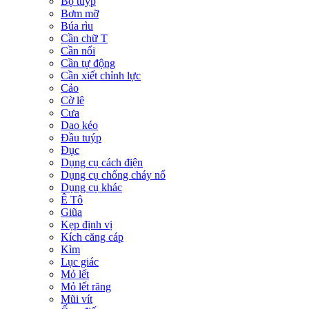
Bộ tuýp
Bơm mỡ
Búa rìu
Cần chữ T
Cần nối
Cần tự động
Cần xiết chỉnh lực
Cảo
Cờ lê
Cưa
Dao kéo
Đầu tuýp
Đục
Dụng cụ cách điện
Dụng cụ chống cháy nổ
Dụng cụ khác
Ê Tô
Giũa
Kẹp định vị
Kích căng cáp
Kìm
Lục giác
Mỏ lết
Mỏ lết răng
Mũi vít