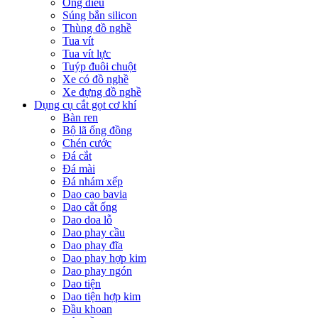
Ống điếu
Súng bắn silicon
Thùng đồ nghề
Tua vít
Tua vít lực
Tuýp đuôi chuột
Xe có đồ nghề
Xe đựng đồ nghề
Dụng cụ cắt gọt cơ khí
Bàn ren
Bộ lã ống đồng
Chén cước
Đá cắt
Đá mài
Đá nhám xếp
Dao cạo bavia
Dao cắt ống
Dao doa lỗ
Dao phay cầu
Dao phay đĩa
Dao phay hợp kim
Dao phay ngón
Dao tiện
Dao tiện hợp kim
Đầu khoan