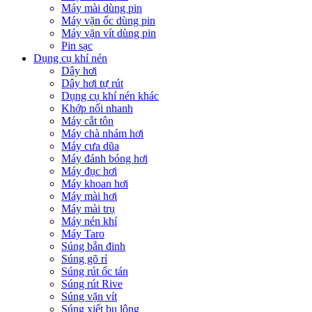
Máy mài dùng pin
Máy vặn ốc dùng pin
Máy vặn vít dùng pin
Pin sạc
Dụng cụ khí nén
Dây hơi
Dây hơi tự rút
Dụng cụ khí nén khác
Khớp nối nhanh
Máy cắt tôn
Máy chà nhám hơi
Máy cưa dũa
Máy đánh bóng hơi
Máy đục hơi
Máy khoan hơi
Máy mài hơi
Máy mài trụ
Máy nén khí
Máy Taro
Súng bắn đinh
Súng gõ rỉ
Súng rút ốc tán
Súng rút Rive
Súng vặn vít
Súng xiết bu lông