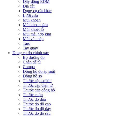
Dây đồng EDM
Đĩa cắt
Dụng cụ cắt khác
Lưỡi cưa
Mũi khoan
Mũi khoan tâm
Mũi khoét lỗ
Mũi mài hợp kim
Mũi vát mép
Taro
Tay quay
Dụng cụ đo chính xác
Bộ dưỡng đo
Chân đế từ
Compa
Đồng hồ đo áp suất
Đồng hồ so
Thước cặp cơ khí
Thước cặp điện tử
Thước cặp đồng hồ
Thước cuộn
Thước đo dầu
Thước đo độ cao
Thước đo độ dày
Thước đo độ sâu