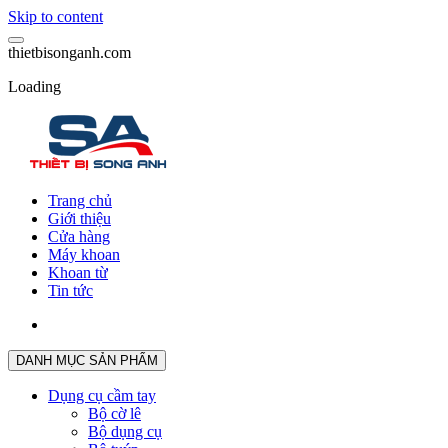
Skip to content
t
h
i
e
t
b
i
s
o
n
g
a
n
h
.
c
o
m
Loading
Trang chủ
Giới thiệu
Cửa hàng
Máy khoan
Khoan từ
Tin tức
DANH MỤC SẢN PHẨM
Dụng cụ cầm tay
Bộ cờ lê
Bộ dụng cụ