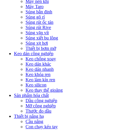
Máy nén khí
Máy Taro
Súng bắn đinh
Súng gõ rỉ
Súng rút ốc tán
Súng rút Rive
Súng vặn vít
Súng xiết bu lông
Súng xịt hơi
Thiết bị bơm mỡ
Keo dán công nghiệp
Keo chống xoay
Keo dán khác
Keo dán nhanh
Keo khóa ren
Keo làm kín ren
Keo silicon
Keo thay thế gioăng
Sản phẩm hóa chất
Dầu công nghiệp
Mỡ công nghiệp
Thước đo dầu
Thiết bị nâng hạ
Cầu nâng
Con chạy kéo tay