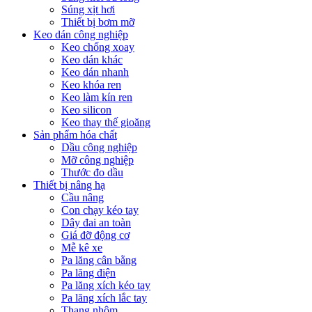
Súng xịt hơi
Thiết bị bơm mỡ
Keo dán công nghiệp
Keo chống xoay
Keo dán khác
Keo dán nhanh
Keo khóa ren
Keo làm kín ren
Keo silicon
Keo thay thế gioăng
Sản phẩm hóa chất
Dầu công nghiệp
Mỡ công nghiệp
Thước đo dầu
Thiết bị nâng hạ
Cầu nâng
Con chạy kéo tay
Dây đai an toàn
Giá đỡ động cơ
Mễ kê xe
Pa lăng cân bằng
Pa lăng điện
Pa lăng xích kéo tay
Pa lăng xích lắc tay
Thang nhôm