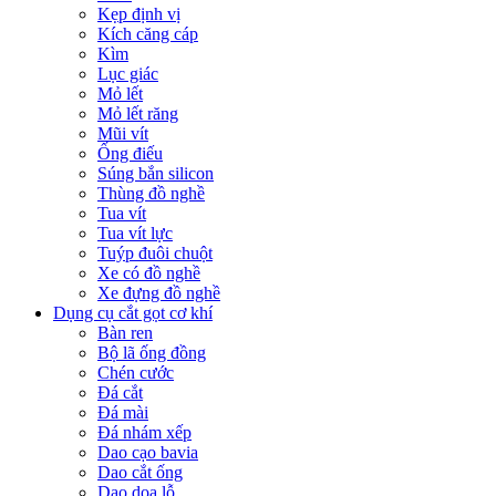
Kẹp định vị
Kích căng cáp
Kìm
Lục giác
Mỏ lết
Mỏ lết răng
Mũi vít
Ống điếu
Súng bắn silicon
Thùng đồ nghề
Tua vít
Tua vít lực
Tuýp đuôi chuột
Xe có đồ nghề
Xe đựng đồ nghề
Dụng cụ cắt gọt cơ khí
Bàn ren
Bộ lã ống đồng
Chén cước
Đá cắt
Đá mài
Đá nhám xếp
Dao cạo bavia
Dao cắt ống
Dao doa lỗ