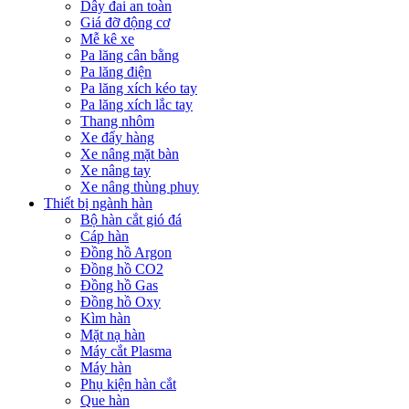
Dây đai an toàn
Giá đỡ động cơ
Mễ kê xe
Pa lăng cân bằng
Pa lăng điện
Pa lăng xích kéo tay
Pa lăng xích lắc tay
Thang nhôm
Xe đẩy hàng
Xe nâng mặt bàn
Xe nâng tay
Xe nâng thùng phuy
Thiết bị ngành hàn
Bộ hàn cắt gió đá
Cáp hàn
Đồng hồ Argon
Đồng hồ CO2
Đồng hồ Gas
Đồng hồ Oxy
Kìm hàn
Mặt nạ hàn
Máy cắt Plasma
Máy hàn
Phụ kiện hàn cắt
Que hàn