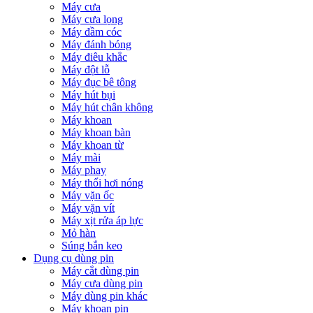
Máy cưa
Máy cưa lọng
Máy đầm cóc
Máy đánh bóng
Máy điêu khắc
Máy đột lỗ
Máy đục bê tông
Máy hút bụi
Máy hút chân không
Máy khoan
Máy khoan bàn
Máy khoan từ
Máy mài
Máy phay
Máy thổi hơi nóng
Máy vặn ốc
Máy vặn vít
Máy xịt rửa áp lực
Mỏ hàn
Súng bắn keo
Dụng cụ dùng pin
Máy cắt dùng pin
Máy cưa dùng pin
Máy dùng pin khác
Máy khoan pin