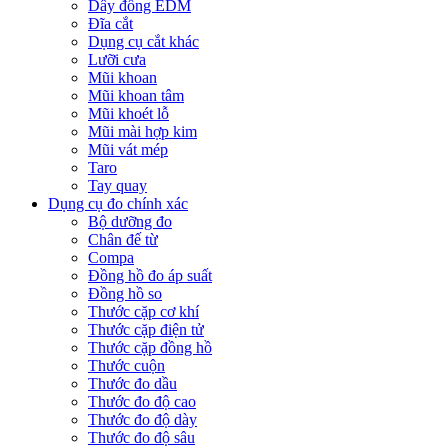
Dây đồng EDM
Đĩa cắt
Dụng cụ cắt khác
Lưỡi cưa
Mũi khoan
Mũi khoan tâm
Mũi khoét lỗ
Mũi mài hợp kim
Mũi vát mép
Taro
Tay quay
Dụng cụ đo chính xác
Bộ dưỡng đo
Chân đế từ
Compa
Đồng hồ đo áp suất
Đồng hồ so
Thước cặp cơ khí
Thước cặp điện tử
Thước cặp đồng hồ
Thước cuộn
Thước đo dầu
Thước đo độ cao
Thước đo độ dày
Thước đo độ sâu