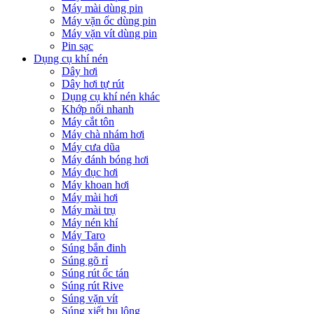
Máy mài dùng pin
Máy vặn ốc dùng pin
Máy vặn vít dùng pin
Pin sạc
Dụng cụ khí nén
Dây hơi
Dây hơi tự rút
Dụng cụ khí nén khác
Khớp nối nhanh
Máy cắt tôn
Máy chà nhám hơi
Máy cưa dũa
Máy đánh bóng hơi
Máy đục hơi
Máy khoan hơi
Máy mài hơi
Máy mài trụ
Máy nén khí
Máy Taro
Súng bắn đinh
Súng gõ rỉ
Súng rút ốc tán
Súng rút Rive
Súng vặn vít
Súng xiết bu lông