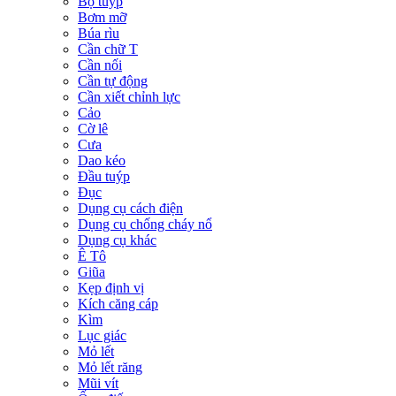
Bộ tuýp
Bơm mỡ
Búa rìu
Cần chữ T
Cần nối
Cần tự động
Cần xiết chỉnh lực
Cảo
Cờ lê
Cưa
Dao kéo
Đầu tuýp
Đục
Dụng cụ cách điện
Dụng cụ chống cháy nổ
Dụng cụ khác
Ê Tô
Giũa
Kẹp định vị
Kích căng cáp
Kìm
Lục giác
Mỏ lết
Mỏ lết răng
Mũi vít