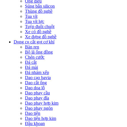
Ống điếu
Súng bắn silicon
Thùng đồ nghề
Tua vít
Tua vít lực
Tuýp đuôi chuột
Xe có đồ nghề
Xe đựng đồ nghề
Dụng cụ cắt gọt cơ khí
Bàn ren
Bộ lã ống đồng
Chén cước
Đá cắt
Đá mài
Đá nhám xếp
Dao cạo bavia
Dao cắt ống
Dao doa lỗ
Dao phay cầu
Dao phay đĩa
Dao phay hợp kim
Dao phay ngón
Dao tiện
Dao tiện hợp kim
Đầu khoan