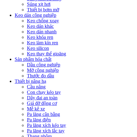
Súng xịt hơi
Thiết bị bơm mỡ
Keo dán công nghiệp
Keo chống xoay
Keo dán khác
Keo dán nhanh
Keo khóa ren
Keo làm kín ren
Keo silicon
Keo thay thế gioăng
Sản phẩm hóa chất
Dầu công nghiệp
Mỡ công nghiệp
Thước đo dầu
Thiết bị nâng hạ
Cầu nâng
Con chạy kéo tay
Dây đai an toàn
Giá đỡ động cơ
Mễ kê xe
Pa lăng cân bằng
Pa lăng điện
Pa lăng xích kéo tay
Pa lăng xích lắc tay
Thang nhôm