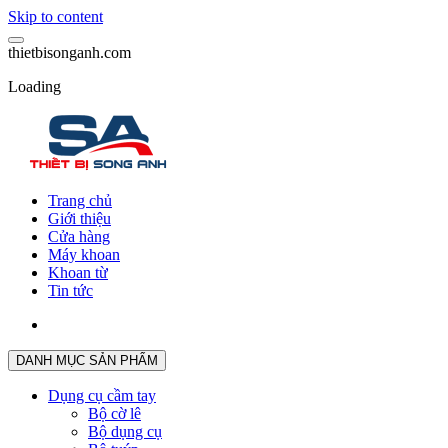
Skip to content
t
h
i
e
t
b
i
s
o
n
g
a
n
h
.
c
o
m
Loading
Trang chủ
Giới thiệu
Cửa hàng
Máy khoan
Khoan từ
Tin tức
DANH MỤC SẢN PHẨM
Dụng cụ cầm tay
Bộ cờ lê
Bộ dụng cụ