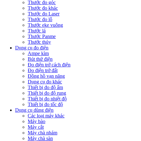
Thước đo góc
Thước đo khác
Thước đo Laser
Thước đo lỗ
Thước eke vuông
Thước lá
Thước Panme
Thước thủy
Dụng cụ đo điện
Ampe kìm
Bút thử điện
Đo điện trở cách điện
Đo điện trở đất
Đồng hồ vạn năng
Dụng cụ đo khác
Thiết bị đo độ ẩm
Thiết bị đo độ rung
Thiết bị đo nhiệt độ
Thiết bị đo tốc độ
Dụng cụ dùng điện
Các loại máy khác
Máy bào
Máy cắt
Máy chà nhám
Máy chà sàn