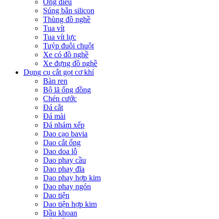
Ống điếu
Súng bắn silicon
Thùng đồ nghề
Tua vít
Tua vít lực
Tuýp đuôi chuột
Xe có đồ nghề
Xe đựng đồ nghề
Dụng cụ cắt gọt cơ khí
Bàn ren
Bộ lã ống đồng
Chén cước
Đá cắt
Đá mài
Đá nhám xếp
Dao cạo bavia
Dao cắt ống
Dao doa lỗ
Dao phay cầu
Dao phay đĩa
Dao phay hợp kim
Dao phay ngón
Dao tiện
Dao tiện hợp kim
Đầu khoan