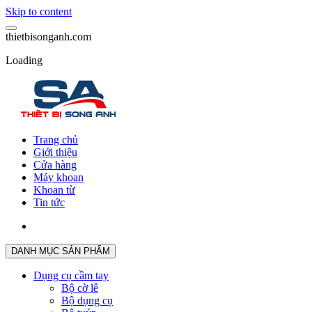
Skip to content
t
h
i
e
t
b
i
s
o
n
g
a
n
h
.
c
o
m
Loading
Trang chủ
Giới thiệu
Cửa hàng
Máy khoan
Khoan từ
Tin tức
DANH MỤC SẢN PHẨM
Dụng cụ cầm tay
Bộ cờ lê
Bộ dụng cụ