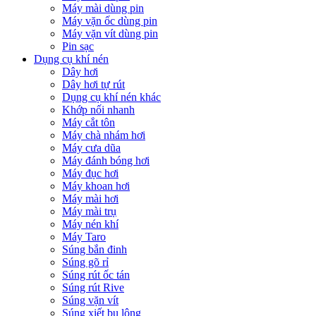
Máy mài dùng pin
Máy vặn ốc dùng pin
Máy vặn vít dùng pin
Pin sạc
Dụng cụ khí nén
Dây hơi
Dây hơi tự rút
Dụng cụ khí nén khác
Khớp nối nhanh
Máy cắt tôn
Máy chà nhám hơi
Máy cưa dũa
Máy đánh bóng hơi
Máy đục hơi
Máy khoan hơi
Máy mài hơi
Máy mài trụ
Máy nén khí
Máy Taro
Súng bắn đinh
Súng gõ rỉ
Súng rút ốc tán
Súng rút Rive
Súng vặn vít
Súng xiết bu lông