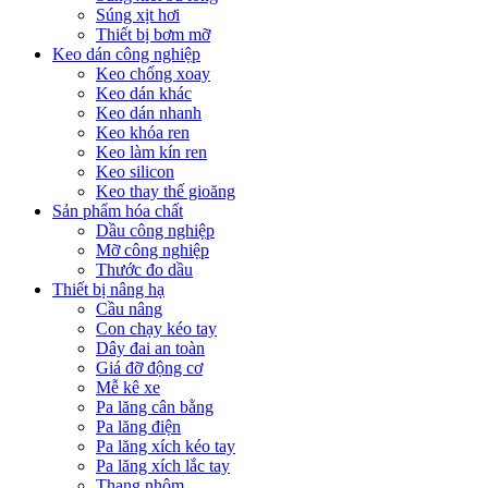
Súng xịt hơi
Thiết bị bơm mỡ
Keo dán công nghiệp
Keo chống xoay
Keo dán khác
Keo dán nhanh
Keo khóa ren
Keo làm kín ren
Keo silicon
Keo thay thế gioăng
Sản phẩm hóa chất
Dầu công nghiệp
Mỡ công nghiệp
Thước đo dầu
Thiết bị nâng hạ
Cầu nâng
Con chạy kéo tay
Dây đai an toàn
Giá đỡ động cơ
Mễ kê xe
Pa lăng cân bằng
Pa lăng điện
Pa lăng xích kéo tay
Pa lăng xích lắc tay
Thang nhôm