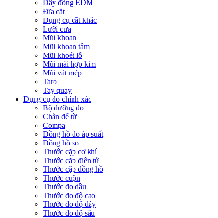
Dây đồng EDM
Đĩa cắt
Dụng cụ cắt khác
Lưỡi cưa
Mũi khoan
Mũi khoan tâm
Mũi khoét lỗ
Mũi mài hợp kim
Mũi vát mép
Taro
Tay quay
Dụng cụ đo chính xác
Bộ dưỡng đo
Chân đế từ
Compa
Đồng hồ đo áp suất
Đồng hồ so
Thước cặp cơ khí
Thước cặp điện tử
Thước cặp đồng hồ
Thước cuộn
Thước đo dầu
Thước đo độ cao
Thước đo độ dày
Thước đo độ sâu