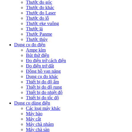
Thước đo góc
Thước đo khác
Thước đo Laser
Thước đo lỗ
Thước eke vuông
Thước lá
Thước Panme
Thước thủy
Dụng cụ đo điện
Ampe kìm
Bút thử điện
Đo điện trở cách điện
Đo điện trở đất
Đồng hồ vạn năng
Dụng cụ đo khác
Thiết bị đo độ ẩm
Thiết bị đo độ rung
Thiết bị đo nhiệt độ
Thiết bị đo tốc độ
Dụng cụ dùng điện
Các loại máy khác
Máy bào
Máy cắt
Máy chà nhám
Máy chà sàn