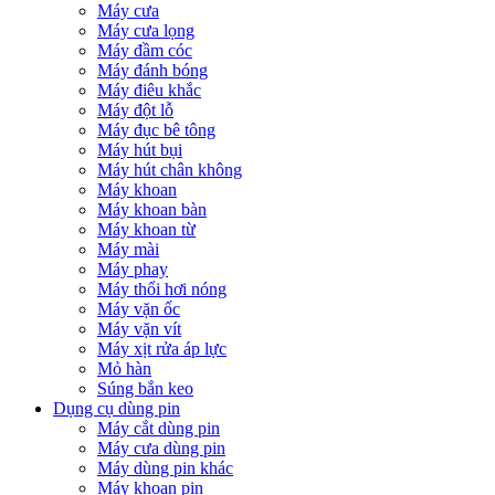
Máy cưa
Máy cưa lọng
Máy đầm cóc
Máy đánh bóng
Máy điêu khắc
Máy đột lỗ
Máy đục bê tông
Máy hút bụi
Máy hút chân không
Máy khoan
Máy khoan bàn
Máy khoan từ
Máy mài
Máy phay
Máy thổi hơi nóng
Máy vặn ốc
Máy vặn vít
Máy xịt rửa áp lực
Mỏ hàn
Súng bắn keo
Dụng cụ dùng pin
Máy cắt dùng pin
Máy cưa dùng pin
Máy dùng pin khác
Máy khoan pin