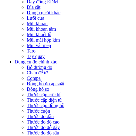
Dây đồng EDM
Đĩa cắt
Dụng cụ cắt khác
Lưỡi cưa
Mũi khoan
Mũi khoan tâm
Mũi khoét lỗ
Mũi mài hợp kim
Mũi vát mép
Taro
Tay quay
Dụng cụ đo chính xác
Bộ dưỡng đo
Chân đế từ
Compa
Đồng hồ đo áp suất
Đồng hồ so
Thước cặp cơ khí
Thước cặp điện tử
Thước cặp đồng hồ
Thước cuộn
Thước đo dầu
Thước đo độ cao
Thước đo độ dày
Thước đo độ sâu