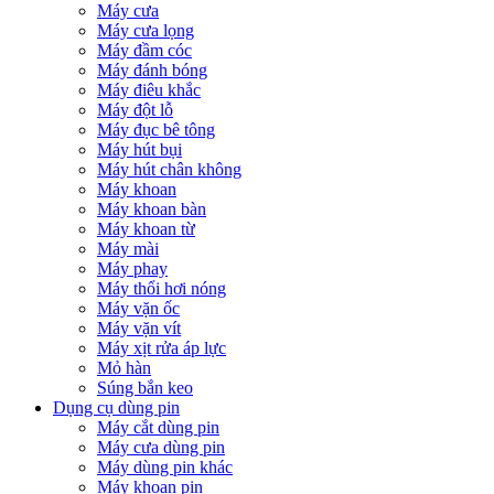
Máy cưa
Máy cưa lọng
Máy đầm cóc
Máy đánh bóng
Máy điêu khắc
Máy đột lỗ
Máy đục bê tông
Máy hút bụi
Máy hút chân không
Máy khoan
Máy khoan bàn
Máy khoan từ
Máy mài
Máy phay
Máy thổi hơi nóng
Máy vặn ốc
Máy vặn vít
Máy xịt rửa áp lực
Mỏ hàn
Súng bắn keo
Dụng cụ dùng pin
Máy cắt dùng pin
Máy cưa dùng pin
Máy dùng pin khác
Máy khoan pin