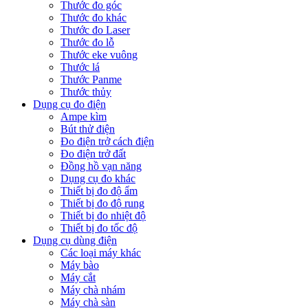
Thước đo góc
Thước đo khác
Thước đo Laser
Thước đo lỗ
Thước eke vuông
Thước lá
Thước Panme
Thước thủy
Dụng cụ đo điện
Ampe kìm
Bút thử điện
Đo điện trở cách điện
Đo điện trở đất
Đồng hồ vạn năng
Dụng cụ đo khác
Thiết bị đo độ ẩm
Thiết bị đo độ rung
Thiết bị đo nhiệt độ
Thiết bị đo tốc độ
Dụng cụ dùng điện
Các loại máy khác
Máy bào
Máy cắt
Máy chà nhám
Máy chà sàn