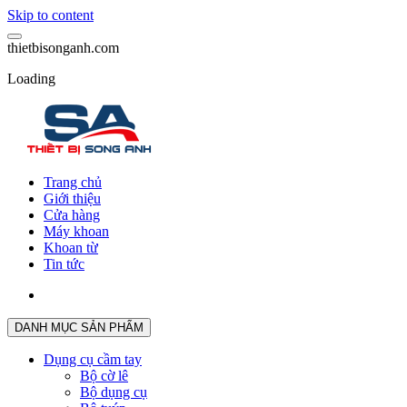
Skip to content
t
h
i
e
t
b
i
s
o
n
g
a
n
h
.
c
o
m
Loading
Trang chủ
Giới thiệu
Cửa hàng
Máy khoan
Khoan từ
Tin tức
DANH MỤC SẢN PHẨM
Dụng cụ cầm tay
Bộ cờ lê
Bộ dụng cụ