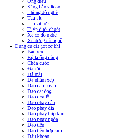
Ống điếu
Súng bắn silicon
Thùng đồ nghề
Tua vít
Tua vít lực
Tuýp đuôi chuột
Xe có đồ nghề
Xe đựng đồ nghề
Dụng cụ cắt gọt cơ khí
Bàn ren
Bộ lã ống đồng
Chén cước
Đá cắt
Đá mài
Đá nhám xếp
Dao cạo bavia
Dao cắt ống
Dao doa lỗ
Dao phay cầu
Dao phay đĩa
Dao phay hợp kim
Dao phay ngón
Dao tiện
Dao tiện hợp kim
Đầu khoan