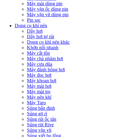
Máy mài dùng pin
Máy vặn ốc dùng pin
Máy vặn vít dùng pin
Pin sạc
Dụng cụ khí nén
Dây hơi
Dây hơi tự rút
Dụng cụ khí nén khác
Khớp nối nhanh
Máy cắt tôn
Máy chà nhám hơi
Máy cưa dũa
Máy đánh bóng hơi
Máy đục hơi
Máy khoan hơi
Máy mài hơi
Máy mài trụ
Máy nén khí
Máy Taro
Súng bắn đinh
Súng gõ rỉ
Súng rút ốc tán
Súng rút Rive
Súng vặn vít
Súng xiết bu lông