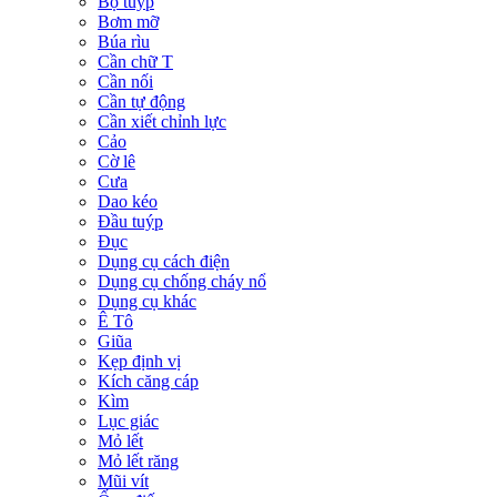
Bộ tuýp
Bơm mỡ
Búa rìu
Cần chữ T
Cần nối
Cần tự động
Cần xiết chỉnh lực
Cảo
Cờ lê
Cưa
Dao kéo
Đầu tuýp
Đục
Dụng cụ cách điện
Dụng cụ chống cháy nổ
Dụng cụ khác
Ê Tô
Giũa
Kẹp định vị
Kích căng cáp
Kìm
Lục giác
Mỏ lết
Mỏ lết răng
Mũi vít