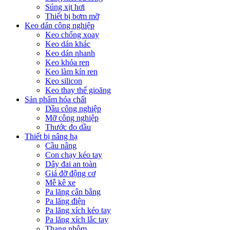
Súng xịt hơi
Thiết bị bơm mỡ
Keo dán công nghiệp
Keo chống xoay
Keo dán khác
Keo dán nhanh
Keo khóa ren
Keo làm kín ren
Keo silicon
Keo thay thế gioăng
Sản phẩm hóa chất
Dầu công nghiệp
Mỡ công nghiệp
Thước đo dầu
Thiết bị nâng hạ
Cầu nâng
Con chạy kéo tay
Dây đai an toàn
Giá đỡ động cơ
Mễ kê xe
Pa lăng cân bằng
Pa lăng điện
Pa lăng xích kéo tay
Pa lăng xích lắc tay
Thang nhôm