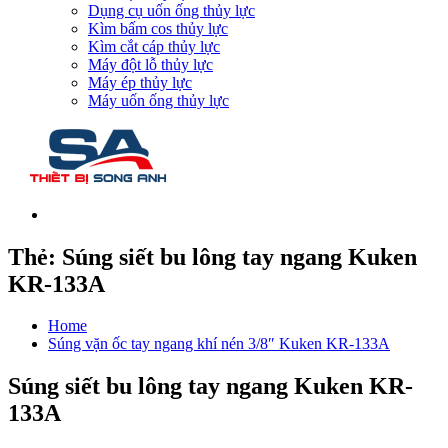
Dụng cụ uốn ống thủy lực
Kìm bấm cos thủy lực
Kìm cắt cáp thủy lực
Máy đột lỗ thủy lực
Máy ép thủy lực
Máy uốn ống thủy lực
Thẻ:
Súng siết bu lông tay ngang Kuken
KR-133A
Home
Súng vặn ốc tay ngang khí nén 3/8″ Kuken KR-133A
Súng siết bu lông tay ngang Kuken KR-
133A