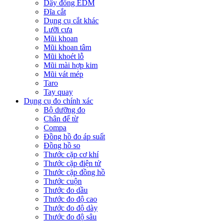
Dây đồng EDM
Đĩa cắt
Dụng cụ cắt khác
Lưỡi cưa
Mũi khoan
Mũi khoan tâm
Mũi khoét lỗ
Mũi mài hợp kim
Mũi vát mép
Taro
Tay quay
Dụng cụ đo chính xác
Bộ dưỡng đo
Chân đế từ
Compa
Đồng hồ đo áp suất
Đồng hồ so
Thước cặp cơ khí
Thước cặp điện tử
Thước cặp đồng hồ
Thước cuộn
Thước đo dầu
Thước đo độ cao
Thước đo độ dày
Thước đo độ sâu