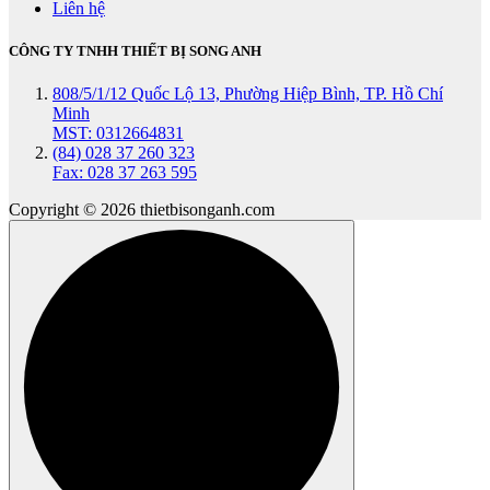
Liên hệ
CÔNG TY TNHH THIẾT BỊ SONG ANH
808/5/1/12 Quốc Lộ 13, Phường Hiệp Bình, TP. Hồ Chí
Minh
MST: 0312664831
(84) 028 37 260 323
Fax: 028 37 263 595
Copyright © 2026 thietbisonganh.com