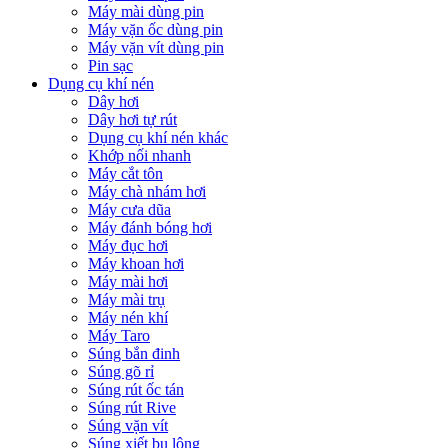
Máy mài dùng pin
Máy vặn ốc dùng pin
Máy vặn vít dùng pin
Pin sạc
Dụng cụ khí nén
Dây hơi
Dây hơi tự rút
Dụng cụ khí nén khác
Khớp nối nhanh
Máy cắt tôn
Máy chà nhám hơi
Máy cưa dũa
Máy đánh bóng hơi
Máy đục hơi
Máy khoan hơi
Máy mài hơi
Máy mài trụ
Máy nén khí
Máy Taro
Súng bắn đinh
Súng gõ rỉ
Súng rút ốc tán
Súng rút Rive
Súng vặn vít
Súng xiết bu lông