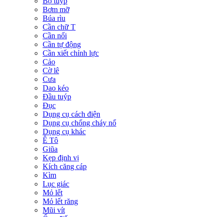
Bộ tuýp
Bơm mỡ
Búa rìu
Cần chữ T
Cần nối
Cần tự động
Cần xiết chỉnh lực
Cảo
Cờ lê
Cưa
Dao kéo
Đầu tuýp
Đục
Dụng cụ cách điện
Dụng cụ chống cháy nổ
Dụng cụ khác
Ê Tô
Giũa
Kẹp định vị
Kích căng cáp
Kìm
Lục giác
Mỏ lết
Mỏ lết răng
Mũi vít