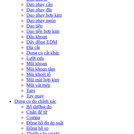
Dao phay cầu
Dao phay đĩa
Dao phay hợp kim
Dao phay ngón
Dao tiện
Dao tiện hợp kim
Đầu khoan
Dây đồng EDM
Đĩa cắt
Dụng cụ cắt khác
Lưỡi cưa
Mũi khoan
Mũi khoan tâm
Mũi khoét lỗ
Mũi mài hợp kim
Mũi vát mép
Taro
Tay quay
Dụng cụ đo chính xác
Bộ dưỡng đo
Chân đế từ
Compa
Đồng hồ đo áp suất
Đồng hồ so
Thước cặp cơ khí