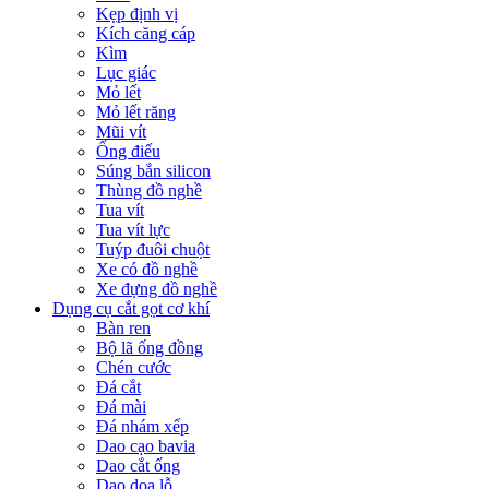
Kẹp định vị
Kích căng cáp
Kìm
Lục giác
Mỏ lết
Mỏ lết răng
Mũi vít
Ống điếu
Súng bắn silicon
Thùng đồ nghề
Tua vít
Tua vít lực
Tuýp đuôi chuột
Xe có đồ nghề
Xe đựng đồ nghề
Dụng cụ cắt gọt cơ khí
Bàn ren
Bộ lã ống đồng
Chén cước
Đá cắt
Đá mài
Đá nhám xếp
Dao cạo bavia
Dao cắt ống
Dao doa lỗ