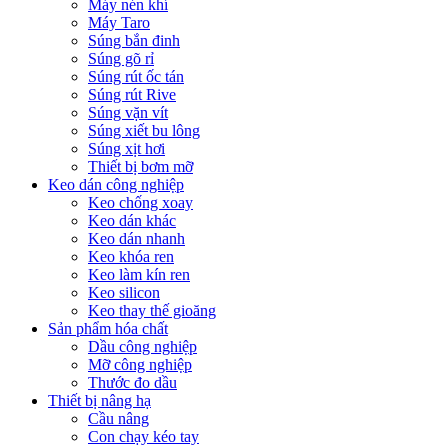
Máy nén khí
Máy Taro
Súng bắn đinh
Súng gõ rỉ
Súng rút ốc tán
Súng rút Rive
Súng vặn vít
Súng xiết bu lông
Súng xịt hơi
Thiết bị bơm mỡ
Keo dán công nghiệp
Keo chống xoay
Keo dán khác
Keo dán nhanh
Keo khóa ren
Keo làm kín ren
Keo silicon
Keo thay thế gioăng
Sản phẩm hóa chất
Dầu công nghiệp
Mỡ công nghiệp
Thước đo dầu
Thiết bị nâng hạ
Cầu nâng
Con chạy kéo tay