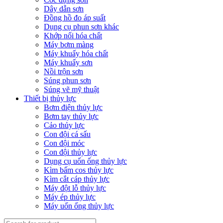
Dây dẫn sơn
Đồng hồ đo áp suất
Dụng cụ phun sơn khác
Khớp nối hóa chất
Máy bơm màng
Máy khuấy hóa chất
Máy khuấy sơn
Nồi trộn sơn
Súng phun sơn
Súng vẽ mỹ thuật
Thiết bị thủy lực
Bơm điện thủy lực
Bơm tay thủy lực
Cảo thủy lực
Con đội cá sấu
Con đội móc
Con đội thủy lực
Dụng cụ uốn ống thủy lực
Kìm bấm cos thủy lực
Kìm cắt cáp thủy lực
Máy đột lỗ thủy lực
Máy ép thủy lực
Máy uốn ống thủy lực