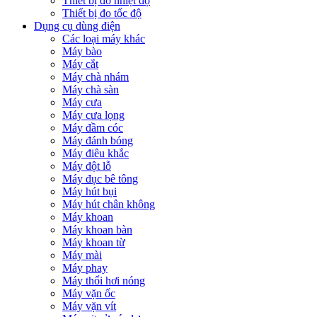
Thiết bị đo nhiệt độ
Thiết bị đo tốc độ
Dụng cụ dùng điện
Các loại máy khác
Máy bào
Máy cắt
Máy chà nhám
Máy chà sàn
Máy cưa
Máy cưa lọng
Máy đầm cóc
Máy đánh bóng
Máy điêu khắc
Máy đột lỗ
Máy đục bê tông
Máy hút bụi
Máy hút chân không
Máy khoan
Máy khoan bàn
Máy khoan từ
Máy mài
Máy phay
Máy thổi hơi nóng
Máy vặn ốc
Máy vặn vít