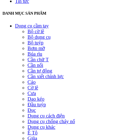
Tin tức
DANH MỤC SẢN PHẨM
Dụng cụ cầm tay
Bộ cờ lê
Bộ dụng cụ
Bộ tuýp
Bơm mỡ
Búa rìu
Cần chữ T
Cần nối
Cần tự động
Cần xiết chỉnh lực
Cảo
Cờ lê
Cưa
Dao kéo
Đầu tuýp
Đục
Dụng cụ cách điện
Dụng cụ chống cháy nổ
Dụng cụ khác
Ê Tô
Giũa