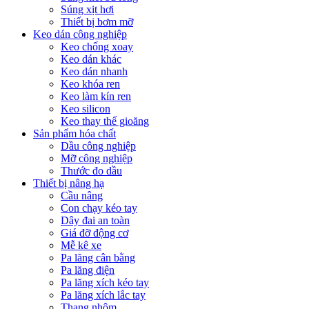
Súng xịt hơi
Thiết bị bơm mỡ
Keo dán công nghiệp
Keo chống xoay
Keo dán khác
Keo dán nhanh
Keo khóa ren
Keo làm kín ren
Keo silicon
Keo thay thế gioăng
Sản phẩm hóa chất
Dầu công nghiệp
Mỡ công nghiệp
Thước đo dầu
Thiết bị nâng hạ
Cầu nâng
Con chạy kéo tay
Dây đai an toàn
Giá đỡ động cơ
Mễ kê xe
Pa lăng cân bằng
Pa lăng điện
Pa lăng xích kéo tay
Pa lăng xích lắc tay
Thang nhôm