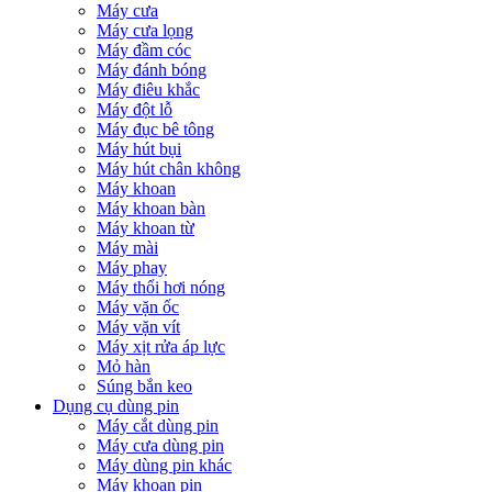
Máy cưa
Máy cưa lọng
Máy đầm cóc
Máy đánh bóng
Máy điêu khắc
Máy đột lỗ
Máy đục bê tông
Máy hút bụi
Máy hút chân không
Máy khoan
Máy khoan bàn
Máy khoan từ
Máy mài
Máy phay
Máy thổi hơi nóng
Máy vặn ốc
Máy vặn vít
Máy xịt rửa áp lực
Mỏ hàn
Súng bắn keo
Dụng cụ dùng pin
Máy cắt dùng pin
Máy cưa dùng pin
Máy dùng pin khác
Máy khoan pin