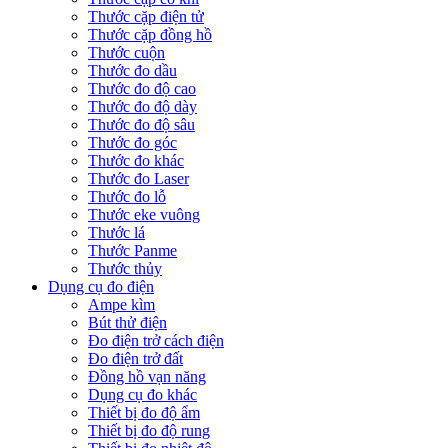
Thước cặp điện tử
Thước cặp đồng hồ
Thước cuộn
Thước đo dầu
Thước đo độ cao
Thước đo độ dày
Thước đo độ sâu
Thước đo góc
Thước đo khác
Thước đo Laser
Thước đo lỗ
Thước eke vuông
Thước lá
Thước Panme
Thước thủy
Dụng cụ đo điện
Ampe kìm
Bút thử điện
Đo điện trở cách điện
Đo điện trở đất
Đồng hồ vạn năng
Dụng cụ đo khác
Thiết bị đo độ ẩm
Thiết bị đo độ rung