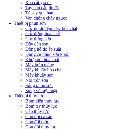
Rùa cắt gió đá
Tay hàn cắt gió đá
Tủ sấy que hàn
Van chống cháy ngược
Thiết bị phun sơn
Cốc đo độ đậm đặc hóa chất
Cốc đựng hóa chất
Cốc đựng sơn
Dây dẫn sơn
Đồng hồ đo áp suất
Dụng cụ phun sơn khác
Khớp nối hóa chất
Máy bơm màng
Máy khuấy hóa chất
Máy khuấy sơn
Nồi trộn sơn
Súng phun sơn
Súng vẽ mỹ thuật
Thiết bị thủy lực
Bơm điện thủy lực
Bơm tay thủy lực
Cảo thủy lực
Con đội cá sấu
Con đội móc
Con đội thủy lực