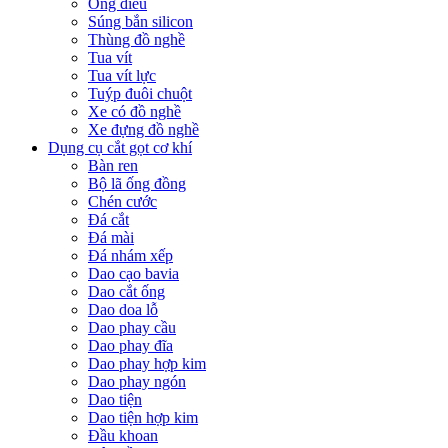
Ống điếu
Súng bắn silicon
Thùng đồ nghề
Tua vít
Tua vít lực
Tuýp đuôi chuột
Xe có đồ nghề
Xe đựng đồ nghề
Dụng cụ cắt gọt cơ khí
Bàn ren
Bộ lã ống đồng
Chén cước
Đá cắt
Đá mài
Đá nhám xếp
Dao cạo bavia
Dao cắt ống
Dao doa lỗ
Dao phay cầu
Dao phay đĩa
Dao phay hợp kim
Dao phay ngón
Dao tiện
Dao tiện hợp kim
Đầu khoan