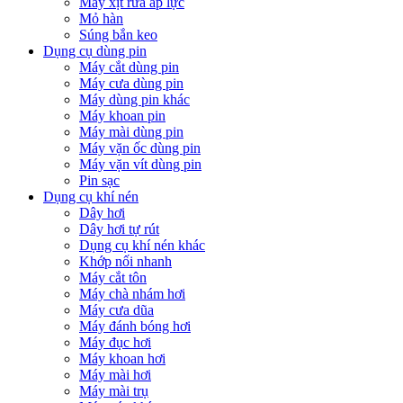
Máy xịt rửa áp lực
Mỏ hàn
Súng bắn keo
Dụng cụ dùng pin
Máy cắt dùng pin
Máy cưa dùng pin
Máy dùng pin khác
Máy khoan pin
Máy mài dùng pin
Máy vặn ốc dùng pin
Máy vặn vít dùng pin
Pin sạc
Dụng cụ khí nén
Dây hơi
Dây hơi tự rút
Dụng cụ khí nén khác
Khớp nối nhanh
Máy cắt tôn
Máy chà nhám hơi
Máy cưa dũa
Máy đánh bóng hơi
Máy đục hơi
Máy khoan hơi
Máy mài hơi
Máy mài trụ