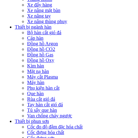
Xe đẩy hàng
Xe nâng mặt bàn
Xe nâng tay
Xe nâng thùng phuy
Thiết bị ngành hàn
Bộ hàn cắt gió đá
Cáp hàn
Đồng hồ Argon
Đồng hồ CO2
Đồng hồ Gas
Đồng hồ Oxy
Kìm hàn
Mặt nạ hàn
Máy cắt Plasma
Máy hàn
Phụ kiện hàn cắt
Que hàn
Rùa cắt gió đá
Tay hàn cắt gió đá
Tủ sấy que hàn
Van chống cháy ngược
Thiết bị phun sơn
Cốc đo độ đậm đặc hóa chất
Cốc đựng hóa chất
Cốc đựng sơn