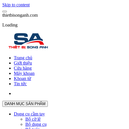
Skip to content
t
h
i
e
t
b
i
s
o
n
g
a
n
h
.
c
o
m
Loading
Trang chủ
Giới thiệu
Cửa hàng
Máy khoan
Khoan từ
Tin tức
DANH MỤC SẢN PHẨM
Dụng cụ cầm tay
Bộ cờ lê
Bộ dụng cụ