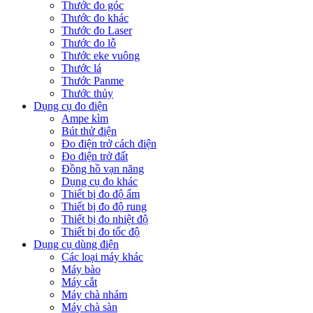
Thước đo góc
Thước đo khác
Thước đo Laser
Thước đo lỗ
Thước eke vuông
Thước lá
Thước Panme
Thước thủy
Dụng cụ đo điện
Ampe kìm
Bút thử điện
Đo điện trở cách điện
Đo điện trở đất
Đồng hồ vạn năng
Dụng cụ đo khác
Thiết bị đo độ ẩm
Thiết bị đo độ rung
Thiết bị đo nhiệt độ
Thiết bị đo tốc độ
Dụng cụ dùng điện
Các loại máy khác
Máy bào
Máy cắt
Máy chà nhám
Máy chà sàn