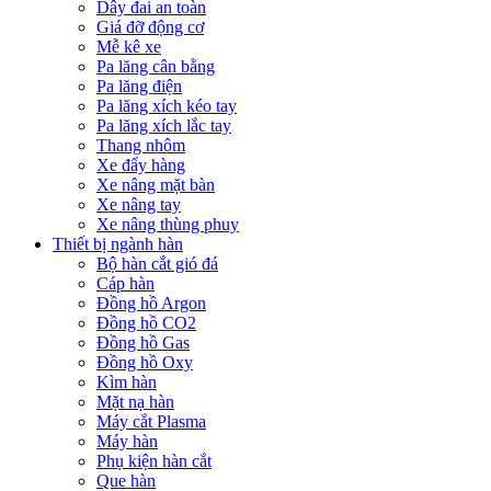
Dây đai an toàn
Giá đỡ động cơ
Mễ kê xe
Pa lăng cân bằng
Pa lăng điện
Pa lăng xích kéo tay
Pa lăng xích lắc tay
Thang nhôm
Xe đẩy hàng
Xe nâng mặt bàn
Xe nâng tay
Xe nâng thùng phuy
Thiết bị ngành hàn
Bộ hàn cắt gió đá
Cáp hàn
Đồng hồ Argon
Đồng hồ CO2
Đồng hồ Gas
Đồng hồ Oxy
Kìm hàn
Mặt nạ hàn
Máy cắt Plasma
Máy hàn
Phụ kiện hàn cắt
Que hàn