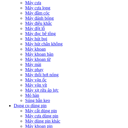
Máy cưa
Máy cưa lọng
Máy đầm cóc
Máy đánh bóng
Máy điêu khắc
Máy đột lỗ
Máy đục bê tông
Máy hút bụi
Máy hút chân không
Máy khoan
Máy khoan bàn
Máy khoan từ
Máy mài
Máy phay
Máy thổi hơi nóng
Máy vặn ốc
Máy vặn vít
Máy xịt rửa áp lực
Mỏ hàn
Súng bắn keo
Dụng cụ dùng pin
Máy cắt dùng pin
Máy cưa dùng pin
Máy dùng pin khác
Máy khoan pin