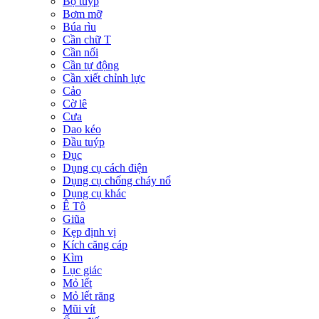
Bộ tuýp
Bơm mỡ
Búa rìu
Cần chữ T
Cần nối
Cần tự động
Cần xiết chỉnh lực
Cảo
Cờ lê
Cưa
Dao kéo
Đầu tuýp
Đục
Dụng cụ cách điện
Dụng cụ chống cháy nổ
Dụng cụ khác
Ê Tô
Giũa
Kẹp định vị
Kích căng cáp
Kìm
Lục giác
Mỏ lết
Mỏ lết răng
Mũi vít