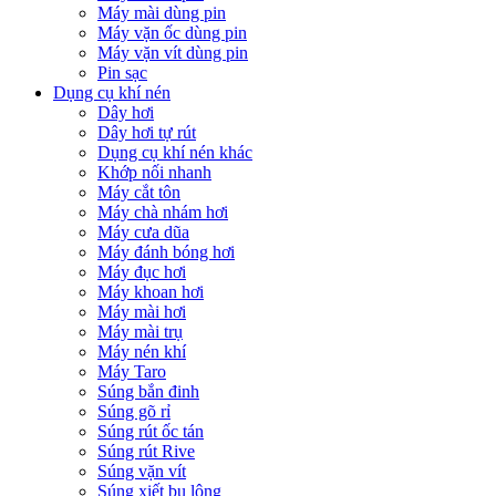
Máy mài dùng pin
Máy vặn ốc dùng pin
Máy vặn vít dùng pin
Pin sạc
Dụng cụ khí nén
Dây hơi
Dây hơi tự rút
Dụng cụ khí nén khác
Khớp nối nhanh
Máy cắt tôn
Máy chà nhám hơi
Máy cưa dũa
Máy đánh bóng hơi
Máy đục hơi
Máy khoan hơi
Máy mài hơi
Máy mài trụ
Máy nén khí
Máy Taro
Súng bắn đinh
Súng gõ rỉ
Súng rút ốc tán
Súng rút Rive
Súng vặn vít
Súng xiết bu lông