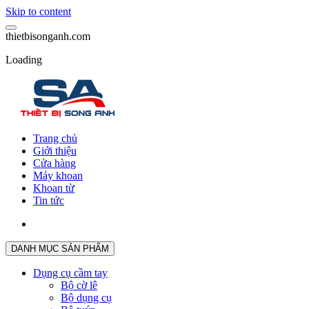
Skip to content
t
h
i
e
t
b
i
s
o
n
g
a
n
h
.
c
o
m
Loading
Trang chủ
Giới thiệu
Cửa hàng
Máy khoan
Khoan từ
Tin tức
DANH MỤC SẢN PHẨM
Dụng cụ cầm tay
Bộ cờ lê
Bộ dụng cụ