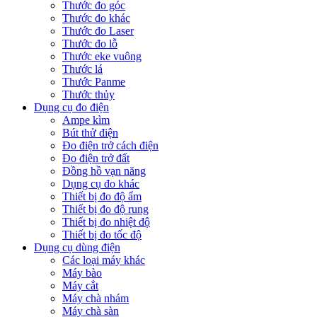
Thước đo góc
Thước đo khác
Thước đo Laser
Thước đo lỗ
Thước eke vuông
Thước lá
Thước Panme
Thước thủy
Dụng cụ đo điện
Ampe kìm
Bút thử điện
Đo điện trở cách điện
Đo điện trở đất
Đồng hồ vạn năng
Dụng cụ đo khác
Thiết bị đo độ ẩm
Thiết bị đo độ rung
Thiết bị đo nhiệt độ
Thiết bị đo tốc độ
Dụng cụ dùng điện
Các loại máy khác
Máy bào
Máy cắt
Máy chà nhám
Máy chà sàn