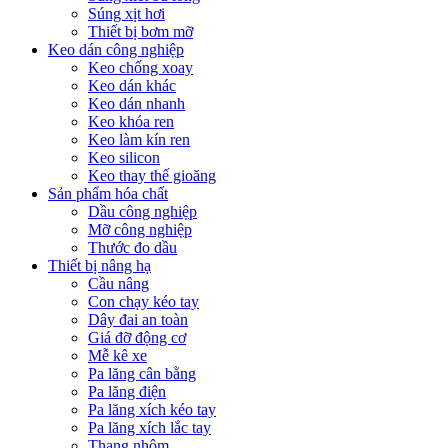
Súng xịt hơi
Thiết bị bơm mỡ
Keo dán công nghiệp
Keo chống xoay
Keo dán khác
Keo dán nhanh
Keo khóa ren
Keo làm kín ren
Keo silicon
Keo thay thế gioăng
Sản phẩm hóa chất
Dầu công nghiệp
Mỡ công nghiệp
Thước đo dầu
Thiết bị nâng hạ
Cầu nâng
Con chạy kéo tay
Dây đai an toàn
Giá đỡ động cơ
Mễ kê xe
Pa lăng cân bằng
Pa lăng điện
Pa lăng xích kéo tay
Pa lăng xích lắc tay
Thang nhôm