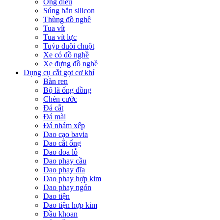
Ống điếu
Súng bắn silicon
Thùng đồ nghề
Tua vít
Tua vít lực
Tuýp đuôi chuột
Xe có đồ nghề
Xe đựng đồ nghề
Dụng cụ cắt gọt cơ khí
Bàn ren
Bộ lã ống đồng
Chén cước
Đá cắt
Đá mài
Đá nhám xếp
Dao cạo bavia
Dao cắt ống
Dao doa lỗ
Dao phay cầu
Dao phay đĩa
Dao phay hợp kim
Dao phay ngón
Dao tiện
Dao tiện hợp kim
Đầu khoan