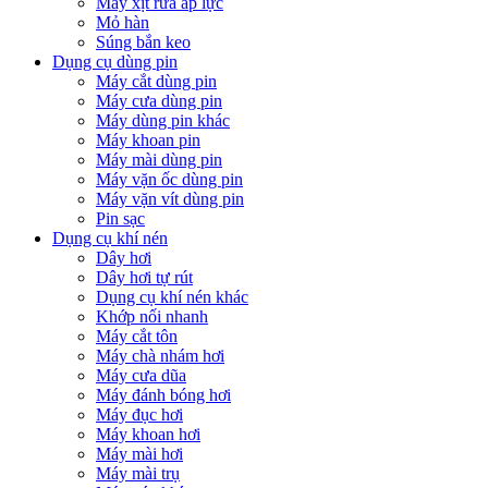
Máy xịt rửa áp lực
Mỏ hàn
Súng bắn keo
Dụng cụ dùng pin
Máy cắt dùng pin
Máy cưa dùng pin
Máy dùng pin khác
Máy khoan pin
Máy mài dùng pin
Máy vặn ốc dùng pin
Máy vặn vít dùng pin
Pin sạc
Dụng cụ khí nén
Dây hơi
Dây hơi tự rút
Dụng cụ khí nén khác
Khớp nối nhanh
Máy cắt tôn
Máy chà nhám hơi
Máy cưa dũa
Máy đánh bóng hơi
Máy đục hơi
Máy khoan hơi
Máy mài hơi
Máy mài trụ