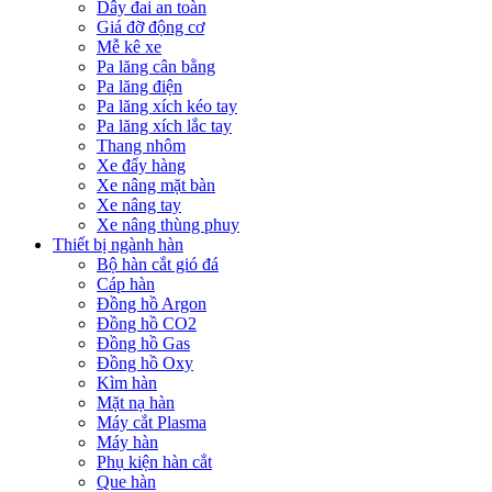
Dây đai an toàn
Giá đỡ động cơ
Mễ kê xe
Pa lăng cân bằng
Pa lăng điện
Pa lăng xích kéo tay
Pa lăng xích lắc tay
Thang nhôm
Xe đẩy hàng
Xe nâng mặt bàn
Xe nâng tay
Xe nâng thùng phuy
Thiết bị ngành hàn
Bộ hàn cắt gió đá
Cáp hàn
Đồng hồ Argon
Đồng hồ CO2
Đồng hồ Gas
Đồng hồ Oxy
Kìm hàn
Mặt nạ hàn
Máy cắt Plasma
Máy hàn
Phụ kiện hàn cắt
Que hàn