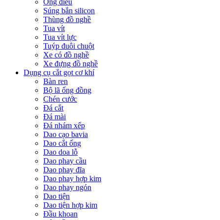
Ống điếu
Súng bắn silicon
Thùng đồ nghề
Tua vít
Tua vít lực
Tuýp đuôi chuột
Xe có đồ nghề
Xe đựng đồ nghề
Dụng cụ cắt gọt cơ khí
Bàn ren
Bộ lã ống đồng
Chén cước
Đá cắt
Đá mài
Đá nhám xếp
Dao cạo bavia
Dao cắt ống
Dao doa lỗ
Dao phay cầu
Dao phay đĩa
Dao phay hợp kim
Dao phay ngón
Dao tiện
Dao tiện hợp kim
Đầu khoan