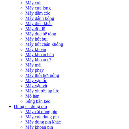
Máy cưa
Máy cưa lọng
Máy đầm cóc
Máy đánh bóng
Máy điêu khắc
Máy đột lỗ
Máy đục bê tông
Máy hút bụi
Máy hút chân không
Máy khoan
Máy khoan bàn
Máy khoan từ
Máy mài
Máy phay
Máy thổi hơi nóng
Máy vặn ốc
Máy vặn vít
Máy xịt rửa áp lực
Mỏ hàn
Súng bắn keo
Dụng cụ dùng pin
Máy cắt dùng pin
Máy cưa dùng pin
Máy dùng pin khác
Máy khoan pin