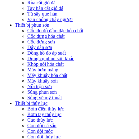
Rùa cắt gió đá
Tay hàn cắt gió đá
Tủ sấy que hàn
Van chống cháy ngược
Thiết bị phun sơn
Cốc đo độ đậm đặc hóa chất
Cốc đựng hóa chất
Cốc đựng sơn
Dây dẫn sơn
Đồng hồ đo áp suất
Dụng cụ phun sơn khác
Khớp nối hóa chất
Máy bơm màng
Máy khuấy hóa chất
Máy khuấy sơn
Nồi trộn sơn
Súng phun sơn
Súng vẽ mỹ thuật
Thiết bị thủy lực
Bơm điện thủy lực
Bơm tay thủy lực
Cảo thủy lực
Con đội cá sấu
Con đội móc
Con đội thủy lực