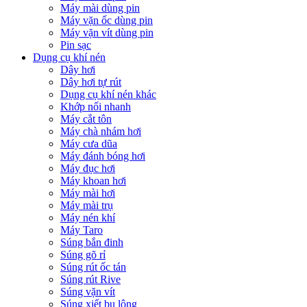
Máy mài dùng pin
Máy vặn ốc dùng pin
Máy vặn vít dùng pin
Pin sạc
Dụng cụ khí nén
Dây hơi
Dây hơi tự rút
Dụng cụ khí nén khác
Khớp nối nhanh
Máy cắt tôn
Máy chà nhám hơi
Máy cưa dũa
Máy đánh bóng hơi
Máy đục hơi
Máy khoan hơi
Máy mài hơi
Máy mài trụ
Máy nén khí
Máy Taro
Súng bắn đinh
Súng gõ rỉ
Súng rút ốc tán
Súng rút Rive
Súng vặn vít
Súng xiết bu lông