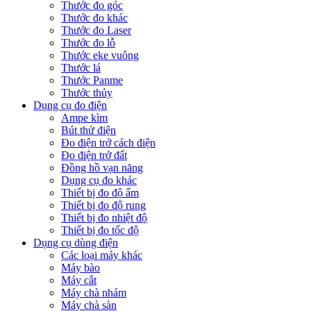
Thước đo góc
Thước đo khác
Thước đo Laser
Thước đo lỗ
Thước eke vuông
Thước lá
Thước Panme
Thước thủy
Dụng cụ đo điện
Ampe kìm
Bút thử điện
Đo điện trở cách điện
Đo điện trở đất
Đồng hồ vạn năng
Dụng cụ đo khác
Thiết bị đo độ ẩm
Thiết bị đo độ rung
Thiết bị đo nhiệt độ
Thiết bị đo tốc độ
Dụng cụ dùng điện
Các loại máy khác
Máy bào
Máy cắt
Máy chà nhám
Máy chà sàn