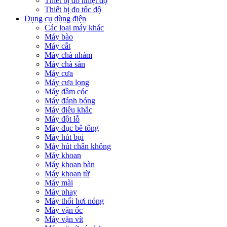
Thiết bị đo nhiệt độ
Thiết bị đo tốc độ
Dụng cụ dùng điện
Các loại máy khác
Máy bào
Máy cắt
Máy chà nhám
Máy chà sàn
Máy cưa
Máy cưa lọng
Máy đầm cóc
Máy đánh bóng
Máy điêu khắc
Máy đột lỗ
Máy đục bê tông
Máy hút bụi
Máy hút chân không
Máy khoan
Máy khoan bàn
Máy khoan từ
Máy mài
Máy phay
Máy thổi hơi nóng
Máy vặn ốc
Máy vặn vít