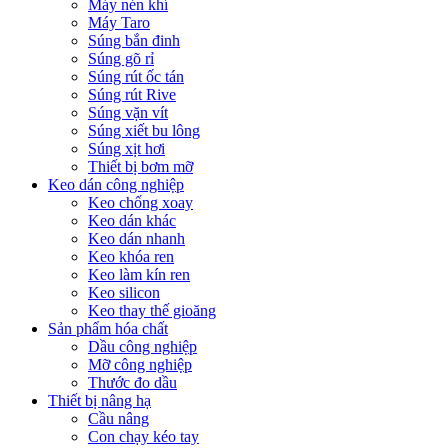
Máy nén khí
Máy Taro
Súng bắn đinh
Súng gõ rỉ
Súng rút ốc tán
Súng rút Rive
Súng vặn vít
Súng xiết bu lông
Súng xịt hơi
Thiết bị bơm mỡ
Keo dán công nghiệp
Keo chống xoay
Keo dán khác
Keo dán nhanh
Keo khóa ren
Keo làm kín ren
Keo silicon
Keo thay thế gioăng
Sản phẩm hóa chất
Dầu công nghiệp
Mỡ công nghiệp
Thước đo dầu
Thiết bị nâng hạ
Cầu nâng
Con chạy kéo tay