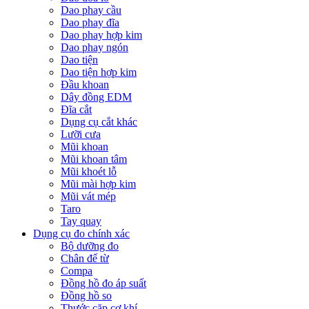
Dao phay cầu
Dao phay đĩa
Dao phay hợp kim
Dao phay ngón
Dao tiện
Dao tiện hợp kim
Đầu khoan
Dây đồng EDM
Đĩa cắt
Dụng cụ cắt khác
Lưỡi cưa
Mũi khoan
Mũi khoan tâm
Mũi khoét lỗ
Mũi mài hợp kim
Mũi vát mép
Taro
Tay quay
Dụng cụ đo chính xác
Bộ dưỡng đo
Chân đế từ
Compa
Đồng hồ đo áp suất
Đồng hồ so
Thước cặp cơ khí