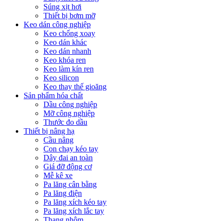
Súng xịt hơi
Thiết bị bơm mỡ
Keo dán công nghiệp
Keo chống xoay
Keo dán khác
Keo dán nhanh
Keo khóa ren
Keo làm kín ren
Keo silicon
Keo thay thế gioăng
Sản phẩm hóa chất
Dầu công nghiệp
Mỡ công nghiệp
Thước đo dầu
Thiết bị nâng hạ
Cầu nâng
Con chạy kéo tay
Dây đai an toàn
Giá đỡ động cơ
Mễ kê xe
Pa lăng cân bằng
Pa lăng điện
Pa lăng xích kéo tay
Pa lăng xích lắc tay
Thang nhôm