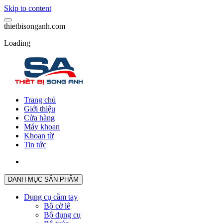
Skip to content
t
h
i
e
t
b
i
s
o
n
g
a
n
h
.
c
o
m
Loading
Trang chủ
Giới thiệu
Cửa hàng
Máy khoan
Khoan từ
Tin tức
DANH MỤC SẢN PHẨM
Dụng cụ cầm tay
Bộ cờ lê
Bộ dụng cụ