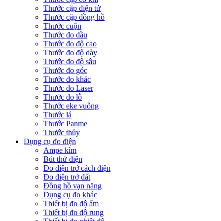
Thước cặp điện tử
Thước cặp đồng hồ
Thước cuộn
Thước đo dầu
Thước đo độ cao
Thước đo độ dày
Thước đo độ sâu
Thước đo góc
Thước đo khác
Thước đo Laser
Thước đo lỗ
Thước eke vuông
Thước lá
Thước Panme
Thước thủy
Dụng cụ đo điện
Ampe kìm
Bút thử điện
Đo điện trở cách điện
Đo điện trở đất
Đồng hồ vạn năng
Dụng cụ đo khác
Thiết bị đo độ ẩm
Thiết bị đo độ rung