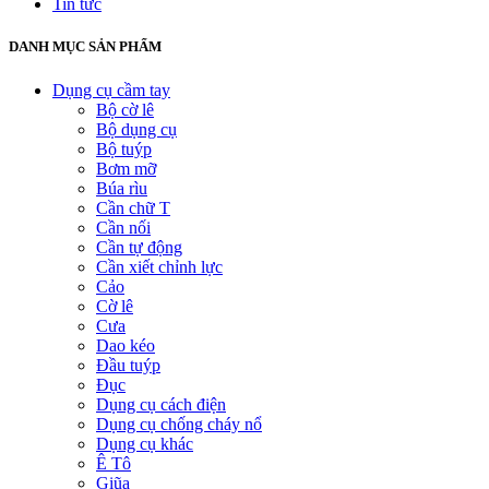
Tin tức
DANH MỤC SẢN PHẨM
Dụng cụ cầm tay
Bộ cờ lê
Bộ dụng cụ
Bộ tuýp
Bơm mỡ
Búa rìu
Cần chữ T
Cần nối
Cần tự động
Cần xiết chỉnh lực
Cảo
Cờ lê
Cưa
Dao kéo
Đầu tuýp
Đục
Dụng cụ cách điện
Dụng cụ chống cháy nổ
Dụng cụ khác
Ê Tô
Giũa