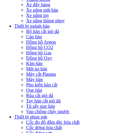
Xe đẩy hàng
Xe nâng mặt bàn
Xe nâng tay
Xe nâng thùng phuy
Thiết bị ngành hàn
Bộ hàn cắt gió đá
Cáp hàn
Đồng hồ Argon
Đồng hồ CO2
Đồng hồ Gas
Đồng hồ Oxy
Kìm hàn
Mặt nạ hàn
Máy cắt Plasma
Máy hàn
Phụ kiện hàn cắt
Que hàn
Rùa cắt gió đá
Tay hàn cắt gió đá
Tủ sấy que hàn
Van chống cháy ngược
Thiết bị phun sơn
Cốc đo độ đậm đặc hóa chất
Cốc đựng hóa chất
Cốc đựng sơn