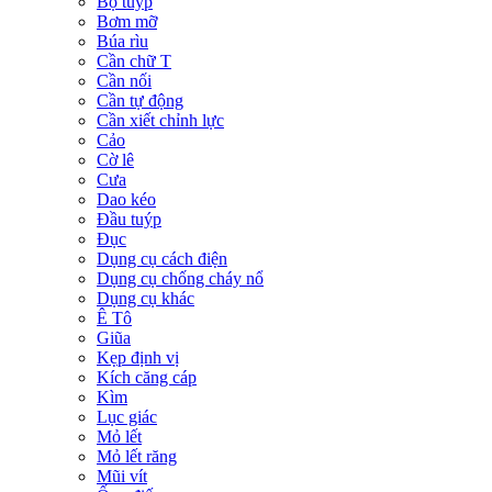
Bộ tuýp
Bơm mỡ
Búa rìu
Cần chữ T
Cần nối
Cần tự động
Cần xiết chỉnh lực
Cảo
Cờ lê
Cưa
Dao kéo
Đầu tuýp
Đục
Dụng cụ cách điện
Dụng cụ chống cháy nổ
Dụng cụ khác
Ê Tô
Giũa
Kẹp định vị
Kích căng cáp
Kìm
Lục giác
Mỏ lết
Mỏ lết răng
Mũi vít