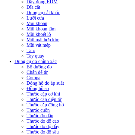
Dây đồng EDM
Đĩa cắt
Dụng cụ cắt khác
Lưỡi cưa
Mũi khoan
Mũi khoan tâm
Mũi khoét lỗ
Mũi mài hợp kim
Mũi vát mép
Taro
Tay quay
Dụng cụ đo chính xác
Bộ dưỡng đo
Chân đế từ
Compa
Đồng hồ đo áp suất
Đồng hồ so
Thước cặp cơ khí
Thước cặp điện tử
Thước cặp đồng hồ
Thước cuộn
Thước đo dầu
Thước đo độ cao
Thước đo độ dày
Thước đo độ sâu