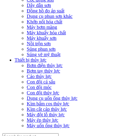
Dây dẫn sơn
Đồng hồ đo áp suất
Dụng cụ phun sơn khác
Khớp nối hóa chất
Máy bơm màng
Máy khuấy hóa chất
Máy khuấy sơn
Nồi trộn sơn
Súng phun sơn
Súng vẽ mỹ thuật
Thiết bị thủy lực
Bơm điện thủy lực
Bơm tay thủy lực
Cảo thủy lực
Con đội cá sấu
Con đội móc
Con đội thủy lực
Dụng cụ uốn ống thủy lực
Kìm bấm cos thủy lực
Kìm cắt cáp thủy lực
Máy đột lỗ thủy lực
Máy ép thủy lực
Máy uốn ống thủy lực