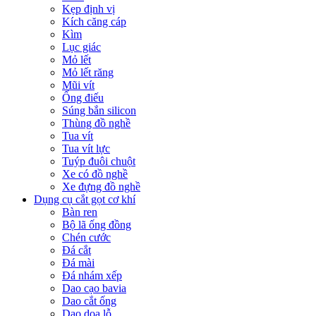
Kẹp định vị
Kích căng cáp
Kìm
Lục giác
Mỏ lết
Mỏ lết răng
Mũi vít
Ống điếu
Súng bắn silicon
Thùng đồ nghề
Tua vít
Tua vít lực
Tuýp đuôi chuột
Xe có đồ nghề
Xe đựng đồ nghề
Dụng cụ cắt gọt cơ khí
Bàn ren
Bộ lã ống đồng
Chén cước
Đá cắt
Đá mài
Đá nhám xếp
Dao cạo bavia
Dao cắt ống
Dao doa lỗ