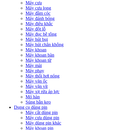
Máy cưa
Máy cưa lọng
Máy đầm cóc
Máy đánh bóng
Máy điêu khắc
Máy đột lỗ
Máy đục bê tông
Máy hút bụi
Máy hút chân không
Máy khoan
Máy khoan bàn
Máy khoan từ
Máy mài
Máy phay
Máy thổi hơi nóng
Máy vặn ốc
Máy vặn vít
Máy xịt rửa áp lực
Mỏ hàn
Súng bắn keo
Dụng cụ dùng pin
Máy cắt dùng pin
Máy cưa dùng pin
Máy dùng pin khác
Máy khoan pin