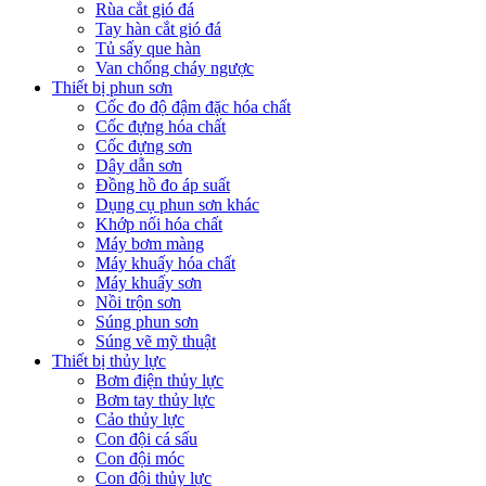
Rùa cắt gió đá
Tay hàn cắt gió đá
Tủ sấy que hàn
Van chống cháy ngược
Thiết bị phun sơn
Cốc đo độ đậm đặc hóa chất
Cốc đựng hóa chất
Cốc đựng sơn
Dây dẫn sơn
Đồng hồ đo áp suất
Dụng cụ phun sơn khác
Khớp nối hóa chất
Máy bơm màng
Máy khuấy hóa chất
Máy khuấy sơn
Nồi trộn sơn
Súng phun sơn
Súng vẽ mỹ thuật
Thiết bị thủy lực
Bơm điện thủy lực
Bơm tay thủy lực
Cảo thủy lực
Con đội cá sấu
Con đội móc
Con đội thủy lực