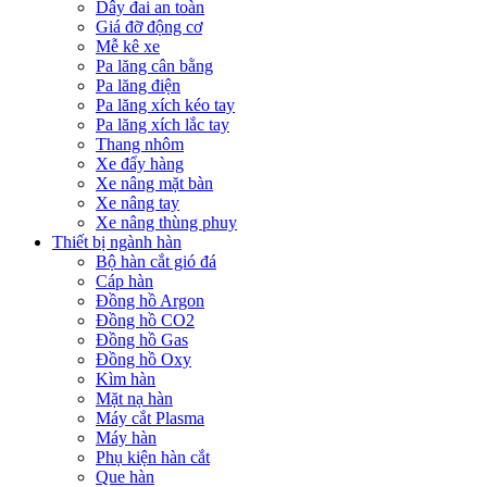
Dây đai an toàn
Giá đỡ động cơ
Mễ kê xe
Pa lăng cân bằng
Pa lăng điện
Pa lăng xích kéo tay
Pa lăng xích lắc tay
Thang nhôm
Xe đẩy hàng
Xe nâng mặt bàn
Xe nâng tay
Xe nâng thùng phuy
Thiết bị ngành hàn
Bộ hàn cắt gió đá
Cáp hàn
Đồng hồ Argon
Đồng hồ CO2
Đồng hồ Gas
Đồng hồ Oxy
Kìm hàn
Mặt nạ hàn
Máy cắt Plasma
Máy hàn
Phụ kiện hàn cắt
Que hàn