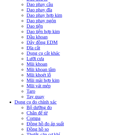
Dao phay cầu
Dao phay đĩa
Dao phay hợp kim
Dao phay ngón
Dao tiện
Dao tiện hợp kim
Đầu khoan
Dây đồng EDM
Đĩa cắt
Dụng cụ cắt khác
Lưỡi cưa
Mũi khoan
Mũi khoan tâm
Mũi khoét lỗ
Mũi mài hợp kim
Mũi vát mép
Taro
Tay quay
Dụng cụ đo chính xác
Bộ dưỡng đo
Chân đế từ
Compa
Đồng hồ đo áp suất
Đồng hồ so
Thước cặp cơ khí