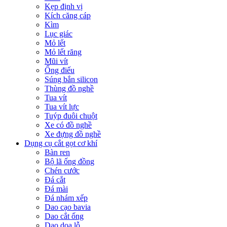
Kẹp định vị
Kích căng cáp
Kìm
Lục giác
Mỏ lết
Mỏ lết răng
Mũi vít
Ống điếu
Súng bắn silicon
Thùng đồ nghề
Tua vít
Tua vít lực
Tuýp đuôi chuột
Xe có đồ nghề
Xe đựng đồ nghề
Dụng cụ cắt gọt cơ khí
Bàn ren
Bộ lã ống đồng
Chén cước
Đá cắt
Đá mài
Đá nhám xếp
Dao cạo bavia
Dao cắt ống
Dao doa lỗ