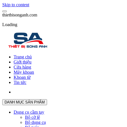
Skip to content
t
h
i
e
t
b
i
s
o
n
g
a
n
h
.
c
o
m
Loading
Trang chủ
Giới thiệu
Cửa hàng
Máy khoan
Khoan từ
Tin tức
DANH MỤC SẢN PHẨM
Dụng cụ cầm tay
Bộ cờ lê
Bộ dụng cụ