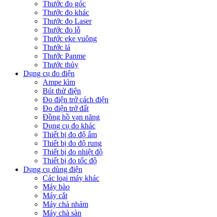
Thước đo góc
Thước đo khác
Thước đo Laser
Thước đo lỗ
Thước eke vuông
Thước lá
Thước Panme
Thước thủy
Dụng cụ đo điện
Ampe kìm
Bút thử điện
Đo điện trở cách điện
Đo điện trở đất
Đồng hồ vạn năng
Dụng cụ đo khác
Thiết bị đo độ ẩm
Thiết bị đo độ rung
Thiết bị đo nhiệt độ
Thiết bị đo tốc độ
Dụng cụ dùng điện
Các loại máy khác
Máy bào
Máy cắt
Máy chà nhám
Máy chà sàn