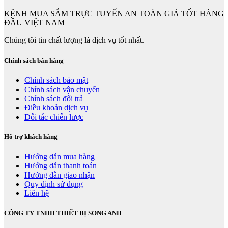
KÊNH MUA SẮM TRỰC TUYẾN AN TOÀN GIÁ TỐT HÀNG
ĐẦU VIỆT NAM
Chúng tôi tin chất lượng là dịch vụ tốt nhất.
Chính sách bán hàng
Chính sách bảo mật
Chính sách vận chuyển
Chính sách đổi trả
Điều khoản dịch vụ
Đối tác chiến lược
Hỗ trợ khách hàng
Hướng dẫn mua hàng
Hướng dẫn thanh toán
Hướng dẫn giao nhận
Quy định sử dụng
Liên hệ
CÔNG TY TNHH THIẾT BỊ SONG ANH