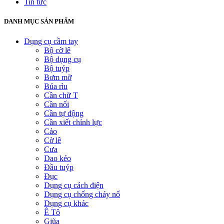
Tin tức
DANH MỤC SẢN PHẨM
Dụng cụ cầm tay
Bộ cờ lê
Bộ dụng cụ
Bộ tuýp
Bơm mỡ
Búa rìu
Cần chữ T
Cần nối
Cần tự động
Cần xiết chỉnh lực
Cảo
Cờ lê
Cưa
Dao kéo
Đầu tuýp
Đục
Dụng cụ cách điện
Dụng cụ chống cháy nổ
Dụng cụ khác
Ê Tô
Giũa