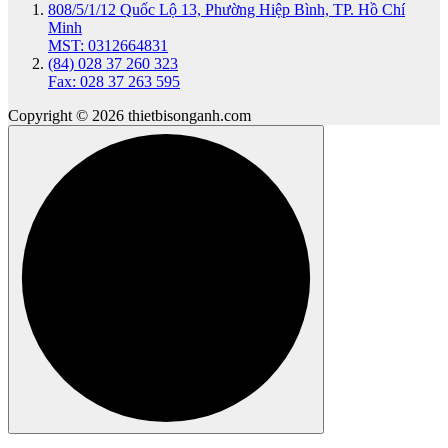
808/5/1/12 Quốc Lộ 13, Phường Hiệp Bình, TP. Hồ Chí
Minh
MST: 0312664831
(84) 028 37 260 323
Fax: 028 37 263 595
Copyright © 2026 thietbisonganh.com