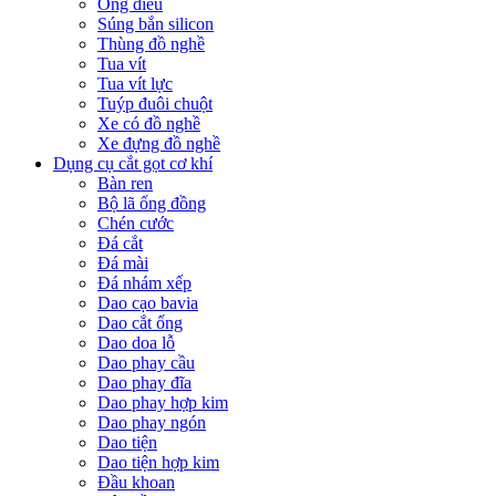
Ống điếu
Súng bắn silicon
Thùng đồ nghề
Tua vít
Tua vít lực
Tuýp đuôi chuột
Xe có đồ nghề
Xe đựng đồ nghề
Dụng cụ cắt gọt cơ khí
Bàn ren
Bộ lã ống đồng
Chén cước
Đá cắt
Đá mài
Đá nhám xếp
Dao cạo bavia
Dao cắt ống
Dao doa lỗ
Dao phay cầu
Dao phay đĩa
Dao phay hợp kim
Dao phay ngón
Dao tiện
Dao tiện hợp kim
Đầu khoan