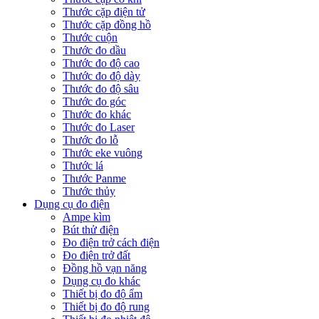
Thước cặp điện tử
Thước cặp đồng hồ
Thước cuộn
Thước đo dầu
Thước đo độ cao
Thước đo độ dày
Thước đo độ sâu
Thước đo góc
Thước đo khác
Thước đo Laser
Thước đo lỗ
Thước eke vuông
Thước lá
Thước Panme
Thước thủy
Dụng cụ đo điện
Ampe kìm
Bút thử điện
Đo điện trở cách điện
Đo điện trở đất
Đồng hồ vạn năng
Dụng cụ đo khác
Thiết bị đo độ ẩm
Thiết bị đo độ rung