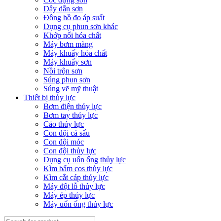
Dây dẫn sơn
Đồng hồ đo áp suất
Dụng cụ phun sơn khác
Khớp nối hóa chất
Máy bơm màng
Máy khuấy hóa chất
Máy khuấy sơn
Nồi trộn sơn
Súng phun sơn
Súng vẽ mỹ thuật
Thiết bị thủy lực
Bơm điện thủy lực
Bơm tay thủy lực
Cảo thủy lực
Con đội cá sấu
Con đội móc
Con đội thủy lực
Dụng cụ uốn ống thủy lực
Kìm bấm cos thủy lực
Kìm cắt cáp thủy lực
Máy đột lỗ thủy lực
Máy ép thủy lực
Máy uốn ống thủy lực