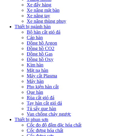
Xe đẩy hàng
Xe nâng mặt bàn
Xe nâng tay
Xe nâng thùng phuy
Thiết bị ngành hàn
Bộ hàn cắt gió đá
Cáp hàn
Đồng hồ Argon
Đồng hồ CO2
Đồng hồ Gas
Đồng hồ Oxy
Kìm hàn
Mặt nạ hàn
Máy cắt Plasma
Máy hàn
Phụ kiện hàn cắt
Que hàn
Rùa cắt gió đá
Tay hàn cắt gió đá
Tủ sấy que hàn
Van chống cháy ngược
Thiết bị phun sơn
Cốc đo độ đậm đặc hóa chất
Cốc đựng hóa chất
Cốc đựng sơn