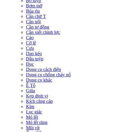
Bộ tuýp
Bơm mỡ
Búa rìu
Cần chữ T
Cần nối
Cần tự động
Cần xiết chỉnh lực
Cảo
Cờ lê
Cưa
Dao kéo
Đầu tuýp
Đục
Dụng cụ cách điện
Dụng cụ chống cháy nổ
Dụng cụ khác
Ê Tô
Giũa
Kẹp định vị
Kích căng cáp
Kìm
Lục giác
Mỏ lết
Mỏ lết răng
Mũi vít