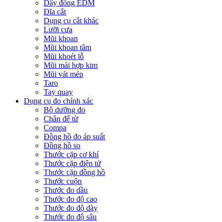
Dây đồng EDM
Đĩa cắt
Dụng cụ cắt khác
Lưỡi cưa
Mũi khoan
Mũi khoan tâm
Mũi khoét lỗ
Mũi mài hợp kim
Mũi vát mép
Taro
Tay quay
Dụng cụ đo chính xác
Bộ dưỡng đo
Chân đế từ
Compa
Đồng hồ đo áp suất
Đồng hồ so
Thước cặp cơ khí
Thước cặp điện tử
Thước cặp đồng hồ
Thước cuộn
Thước đo dầu
Thước đo độ cao
Thước đo độ dày
Thước đo độ sâu