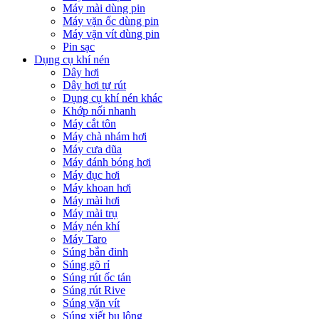
Máy mài dùng pin
Máy vặn ốc dùng pin
Máy vặn vít dùng pin
Pin sạc
Dụng cụ khí nén
Dây hơi
Dây hơi tự rút
Dụng cụ khí nén khác
Khớp nối nhanh
Máy cắt tôn
Máy chà nhám hơi
Máy cưa dũa
Máy đánh bóng hơi
Máy đục hơi
Máy khoan hơi
Máy mài hơi
Máy mài trụ
Máy nén khí
Máy Taro
Súng bắn đinh
Súng gõ rỉ
Súng rút ốc tán
Súng rút Rive
Súng vặn vít
Súng xiết bu lông