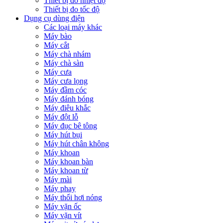
Thiết bị đo nhiệt độ
Thiết bị đo tốc độ
Dụng cụ dùng điện
Các loại máy khác
Máy bào
Máy cắt
Máy chà nhám
Máy chà sàn
Máy cưa
Máy cưa lọng
Máy đầm cóc
Máy đánh bóng
Máy điêu khắc
Máy đột lỗ
Máy đục bê tông
Máy hút bụi
Máy hút chân không
Máy khoan
Máy khoan bàn
Máy khoan từ
Máy mài
Máy phay
Máy thổi hơi nóng
Máy vặn ốc
Máy vặn vít