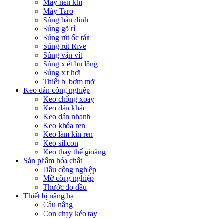
Máy nén khí
Máy Taro
Súng bắn đinh
Súng gõ rỉ
Súng rút ốc tán
Súng rút Rive
Súng vặn vít
Súng xiết bu lông
Súng xịt hơi
Thiết bị bơm mỡ
Keo dán công nghiệp
Keo chống xoay
Keo dán khác
Keo dán nhanh
Keo khóa ren
Keo làm kín ren
Keo silicon
Keo thay thế gioăng
Sản phẩm hóa chất
Dầu công nghiệp
Mỡ công nghiệp
Thước đo dầu
Thiết bị nâng hạ
Cầu nâng
Con chạy kéo tay