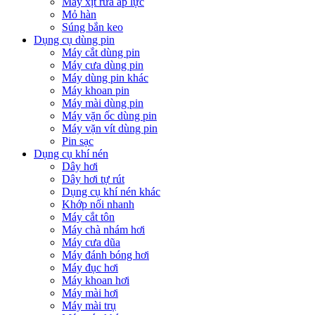
Máy xịt rửa áp lực
Mỏ hàn
Súng bắn keo
Dụng cụ dùng pin
Máy cắt dùng pin
Máy cưa dùng pin
Máy dùng pin khác
Máy khoan pin
Máy mài dùng pin
Máy vặn ốc dùng pin
Máy vặn vít dùng pin
Pin sạc
Dụng cụ khí nén
Dây hơi
Dây hơi tự rút
Dụng cụ khí nén khác
Khớp nối nhanh
Máy cắt tôn
Máy chà nhám hơi
Máy cưa dũa
Máy đánh bóng hơi
Máy đục hơi
Máy khoan hơi
Máy mài hơi
Máy mài trụ