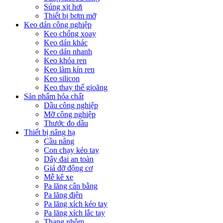
Súng xịt hơi
Thiết bị bơm mỡ
Keo dán công nghiệp
Keo chống xoay
Keo dán khác
Keo dán nhanh
Keo khóa ren
Keo làm kín ren
Keo silicon
Keo thay thế gioăng
Sản phẩm hóa chất
Dầu công nghiệp
Mỡ công nghiệp
Thước đo dầu
Thiết bị nâng hạ
Cầu nâng
Con chạy kéo tay
Dây đai an toàn
Giá đỡ động cơ
Mễ kê xe
Pa lăng cân bằng
Pa lăng điện
Pa lăng xích kéo tay
Pa lăng xích lắc tay
Thang nhôm