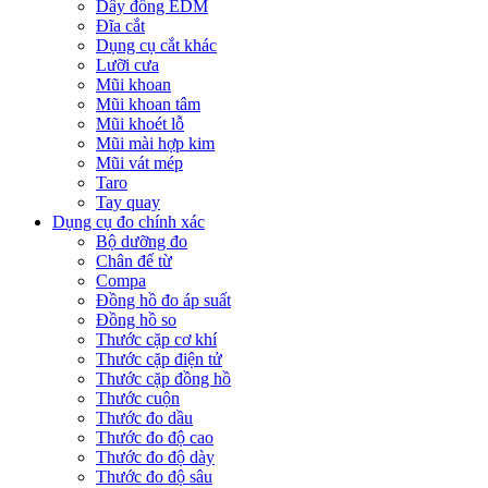
Dây đồng EDM
Đĩa cắt
Dụng cụ cắt khác
Lưỡi cưa
Mũi khoan
Mũi khoan tâm
Mũi khoét lỗ
Mũi mài hợp kim
Mũi vát mép
Taro
Tay quay
Dụng cụ đo chính xác
Bộ dưỡng đo
Chân đế từ
Compa
Đồng hồ đo áp suất
Đồng hồ so
Thước cặp cơ khí
Thước cặp điện tử
Thước cặp đồng hồ
Thước cuộn
Thước đo dầu
Thước đo độ cao
Thước đo độ dày
Thước đo độ sâu