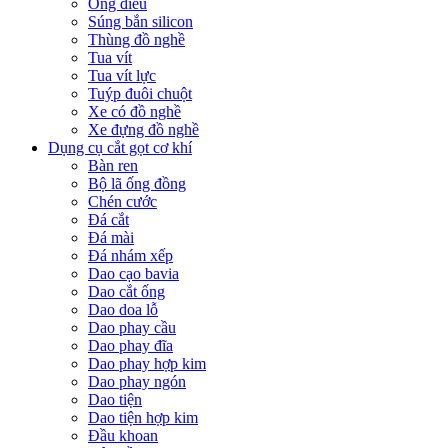
Ống điếu
Súng bắn silicon
Thùng đồ nghề
Tua vít
Tua vít lực
Tuýp đuôi chuột
Xe có đồ nghề
Xe đựng đồ nghề
Dụng cụ cắt gọt cơ khí
Bàn ren
Bộ lã ống đồng
Chén cước
Đá cắt
Đá mài
Đá nhám xếp
Dao cạo bavia
Dao cắt ống
Dao doa lỗ
Dao phay cầu
Dao phay đĩa
Dao phay hợp kim
Dao phay ngón
Dao tiện
Dao tiện hợp kim
Đầu khoan