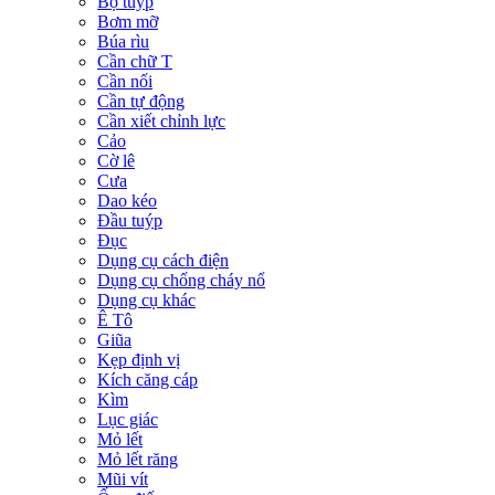
Bộ tuýp
Bơm mỡ
Búa rìu
Cần chữ T
Cần nối
Cần tự động
Cần xiết chỉnh lực
Cảo
Cờ lê
Cưa
Dao kéo
Đầu tuýp
Đục
Dụng cụ cách điện
Dụng cụ chống cháy nổ
Dụng cụ khác
Ê Tô
Giũa
Kẹp định vị
Kích căng cáp
Kìm
Lục giác
Mỏ lết
Mỏ lết răng
Mũi vít