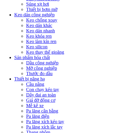
Súng xịt hơi
Thiết bị bơm mỡ
Keo dán công nghiệp
Keo chống xoay
Keo dán khác
Keo dán nhanh
Keo khóa ren
Keo làm kín ren
Keo silicon
Keo thay thế gioăng
Sản phẩm hóa chất
Dầu công nghiệp
Mỡ công nghiệp
Thước đo dầu
Thiết bị nâng hạ
Cầu nâng
Con chạy kéo tay
Dây đai an toàn
Giá đỡ động cơ
Mễ kê xe
Pa lăng cân bằng
Pa lăng điện
Pa lăng xích kéo tay
Pa lăng xích lắc tay
Thang nhôm