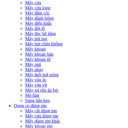
Máy cưa
Máy cưa lọng
Máy đầm cóc
Máy đánh bóng
Máy điêu khắc
Máy đột lỗ
Máy đục bê tông
Máy hút bụi
Máy hút chân không
Máy khoan
Máy khoan bàn
Máy khoan từ
Máy mài
Máy phay
Máy thổi hơi nóng
Máy vặn ốc
Máy vặn vít
Máy xịt rửa áp lực
Mỏ hàn
Súng bắn keo
Dụng cụ dùng pin
Máy cắt dùng pin
Máy cưa dùng pin
Máy dùng pin khác
Máy khoan pin