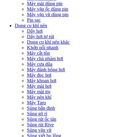
Máy mài dùng pin
Máy vặn ốc dùng pin
Máy vặn vít dùng pin
Pin sạc
Dụng cụ khí nén
Dây hơi
Dây hơi tự rút
Dụng cụ khí nén khác
Khớp nối nhanh
Máy cắt tôn
Máy chà nhám hơi
Máy cưa dũa
Máy đánh bóng hơi
Máy đục hơi
Máy khoan hơi
Máy mài hơi
Máy mài trụ
Máy nén khí
Máy Taro
Súng bắn đinh
Súng gõ rỉ
Súng rút ốc tán
Súng rút Rive
Súng vặn vít
Súng xiết bu lông