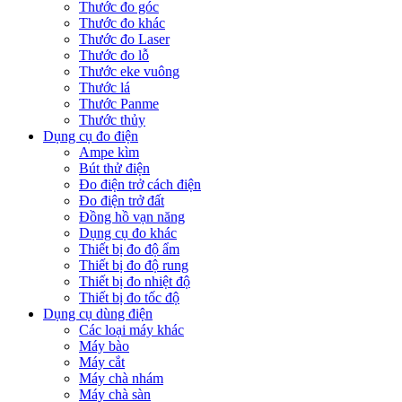
Thước đo góc
Thước đo khác
Thước đo Laser
Thước đo lỗ
Thước eke vuông
Thước lá
Thước Panme
Thước thủy
Dụng cụ đo điện
Ampe kìm
Bút thử điện
Đo điện trở cách điện
Đo điện trở đất
Đồng hồ vạn năng
Dụng cụ đo khác
Thiết bị đo độ ẩm
Thiết bị đo độ rung
Thiết bị đo nhiệt độ
Thiết bị đo tốc độ
Dụng cụ dùng điện
Các loại máy khác
Máy bào
Máy cắt
Máy chà nhám
Máy chà sàn