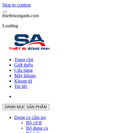
Skip to content
t
h
i
e
t
b
i
s
o
n
g
a
n
h
.
c
o
m
Loading
Trang chủ
Giới thiệu
Cửa hàng
Máy khoan
Khoan từ
Tin tức
DANH MỤC SẢN PHẨM
Dụng cụ cầm tay
Bộ cờ lê
Bộ dụng cụ