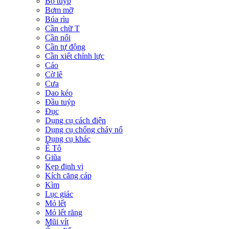
Bộ tuýp
Bơm mỡ
Búa rìu
Cần chữ T
Cần nối
Cần tự động
Cần xiết chỉnh lực
Cảo
Cờ lê
Cưa
Dao kéo
Đầu tuýp
Đục
Dụng cụ cách điện
Dụng cụ chống cháy nổ
Dụng cụ khác
Ê Tô
Giũa
Kẹp định vị
Kích căng cáp
Kìm
Lục giác
Mỏ lết
Mỏ lết răng
Mũi vít