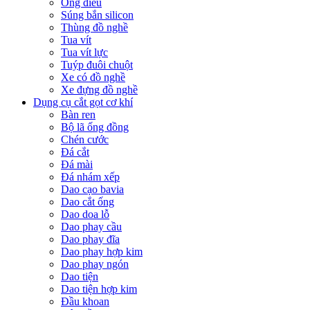
Ống điếu
Súng bắn silicon
Thùng đồ nghề
Tua vít
Tua vít lực
Tuýp đuôi chuột
Xe có đồ nghề
Xe đựng đồ nghề
Dụng cụ cắt gọt cơ khí
Bàn ren
Bộ lã ống đồng
Chén cước
Đá cắt
Đá mài
Đá nhám xếp
Dao cạo bavia
Dao cắt ống
Dao doa lỗ
Dao phay cầu
Dao phay đĩa
Dao phay hợp kim
Dao phay ngón
Dao tiện
Dao tiện hợp kim
Đầu khoan