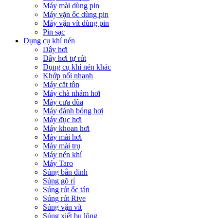
Máy mài dùng pin
Máy vặn ốc dùng pin
Máy vặn vít dùng pin
Pin sạc
Dụng cụ khí nén
Dây hơi
Dây hơi tự rút
Dụng cụ khí nén khác
Khớp nối nhanh
Máy cắt tôn
Máy chà nhám hơi
Máy cưa dũa
Máy đánh bóng hơi
Máy đục hơi
Máy khoan hơi
Máy mài hơi
Máy mài trụ
Máy nén khí
Máy Taro
Súng bắn đinh
Súng gõ rỉ
Súng rút ốc tán
Súng rút Rive
Súng vặn vít
Súng xiết bu lông