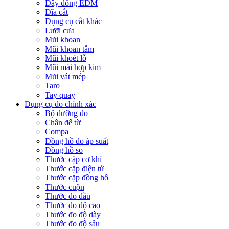
Dây đồng EDM
Đĩa cắt
Dụng cụ cắt khác
Lưỡi cưa
Mũi khoan
Mũi khoan tâm
Mũi khoét lỗ
Mũi mài hợp kim
Mũi vát mép
Taro
Tay quay
Dụng cụ đo chính xác
Bộ dưỡng đo
Chân đế từ
Compa
Đồng hồ đo áp suất
Đồng hồ so
Thước cặp cơ khí
Thước cặp điện tử
Thước cặp đồng hồ
Thước cuộn
Thước đo dầu
Thước đo độ cao
Thước đo độ dày
Thước đo độ sâu