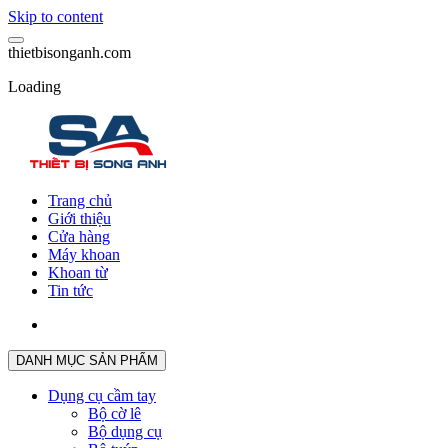
Skip to content
t
h
i
e
t
b
i
s
o
n
g
a
n
h
.
c
o
m
Loading
Trang chủ
Giới thiệu
Cửa hàng
Máy khoan
Khoan từ
Tin tức
DANH MỤC SẢN PHẨM
Dụng cụ cầm tay
Bộ cờ lê
Bộ dụng cụ