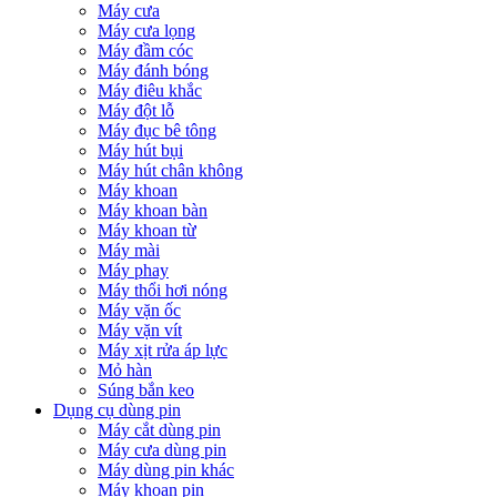
Máy cưa
Máy cưa lọng
Máy đầm cóc
Máy đánh bóng
Máy điêu khắc
Máy đột lỗ
Máy đục bê tông
Máy hút bụi
Máy hút chân không
Máy khoan
Máy khoan bàn
Máy khoan từ
Máy mài
Máy phay
Máy thổi hơi nóng
Máy vặn ốc
Máy vặn vít
Máy xịt rửa áp lực
Mỏ hàn
Súng bắn keo
Dụng cụ dùng pin
Máy cắt dùng pin
Máy cưa dùng pin
Máy dùng pin khác
Máy khoan pin