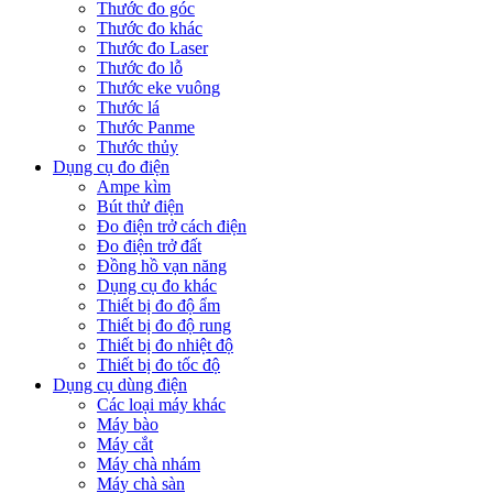
Thước đo góc
Thước đo khác
Thước đo Laser
Thước đo lỗ
Thước eke vuông
Thước lá
Thước Panme
Thước thủy
Dụng cụ đo điện
Ampe kìm
Bút thử điện
Đo điện trở cách điện
Đo điện trở đất
Đồng hồ vạn năng
Dụng cụ đo khác
Thiết bị đo độ ẩm
Thiết bị đo độ rung
Thiết bị đo nhiệt độ
Thiết bị đo tốc độ
Dụng cụ dùng điện
Các loại máy khác
Máy bào
Máy cắt
Máy chà nhám
Máy chà sàn