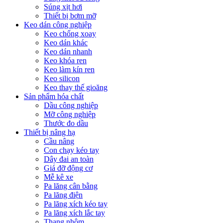
Súng xịt hơi
Thiết bị bơm mỡ
Keo dán công nghiệp
Keo chống xoay
Keo dán khác
Keo dán nhanh
Keo khóa ren
Keo làm kín ren
Keo silicon
Keo thay thế gioăng
Sản phẩm hóa chất
Dầu công nghiệp
Mỡ công nghiệp
Thước đo dầu
Thiết bị nâng hạ
Cầu nâng
Con chạy kéo tay
Dây đai an toàn
Giá đỡ động cơ
Mễ kê xe
Pa lăng cân bằng
Pa lăng điện
Pa lăng xích kéo tay
Pa lăng xích lắc tay
Thang nhôm