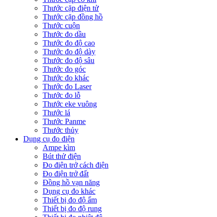
Thước cặp điện tử
Thước cặp đồng hồ
Thước cuộn
Thước đo dầu
Thước đo độ cao
Thước đo độ dày
Thước đo độ sâu
Thước đo góc
Thước đo khác
Thước đo Laser
Thước đo lỗ
Thước eke vuông
Thước lá
Thước Panme
Thước thủy
Dụng cụ đo điện
Ampe kìm
Bút thử điện
Đo điện trở cách điện
Đo điện trở đất
Đồng hồ vạn năng
Dụng cụ đo khác
Thiết bị đo độ ẩm
Thiết bị đo độ rung