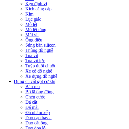
Kẹp định vị
Kích căng cáp
Kìm
Lục giác
Mỏ lết
Mỏ lết răng
Mũi vít
Ống điếu
Súng bắn silicon
Thùng đồ nghề
Tua vít
Tua vít lực
Tuýp đuôi chuột
Xe có đồ nghề
Xe đựng đồ nghề
Dụng cụ cắt gọt cơ khí
Bàn ren
Bộ lã ống đồng
Chén cước
Đá cắt
Đá mài
Đá nhám xếp
Dao cạo bavia
Dao cắt ống
Dao doa lỗ