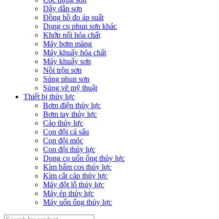
Dây dẫn sơn
Đồng hồ đo áp suất
Dụng cụ phun sơn khác
Khớp nối hóa chất
Máy bơm màng
Máy khuấy hóa chất
Máy khuấy sơn
Nồi trộn sơn
Súng phun sơn
Súng vẽ mỹ thuật
Thiết bị thủy lực
Bơm điện thủy lực
Bơm tay thủy lực
Cảo thủy lực
Con đội cá sấu
Con đội móc
Con đội thủy lực
Dụng cụ uốn ống thủy lực
Kìm bấm cos thủy lực
Kìm cắt cáp thủy lực
Máy đột lỗ thủy lực
Máy ép thủy lực
Máy uốn ống thủy lực