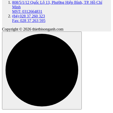
808/5/1/12 Quốc Lộ 13, Phường Hiệp Bình, TP. Hồ Chí
Minh
MST: 0312664831
(84) 028 37 260 323
Fax: 028 37 263 595
Copyright © 2026 thietbisonganh.com