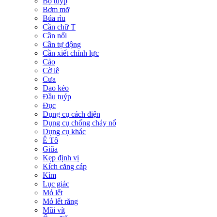
Bộ tuýp
Bơm mỡ
Búa rìu
Cần chữ T
Cần nối
Cần tự động
Cần xiết chỉnh lực
Cảo
Cờ lê
Cưa
Dao kéo
Đầu tuýp
Đục
Dụng cụ cách điện
Dụng cụ chống cháy nổ
Dụng cụ khác
Ê Tô
Giũa
Kẹp định vị
Kích căng cáp
Kìm
Lục giác
Mỏ lết
Mỏ lết răng
Mũi vít