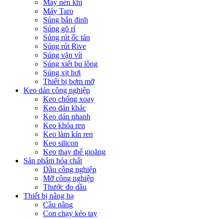
Máy nén khí
Máy Taro
Súng bắn đinh
Súng gõ rỉ
Súng rút ốc tán
Súng rút Rive
Súng vặn vít
Súng xiết bu lông
Súng xịt hơi
Thiết bị bơm mỡ
Keo dán công nghiệp
Keo chống xoay
Keo dán khác
Keo dán nhanh
Keo khóa ren
Keo làm kín ren
Keo silicon
Keo thay thế gioăng
Sản phẩm hóa chất
Dầu công nghiệp
Mỡ công nghiệp
Thước đo dầu
Thiết bị nâng hạ
Cầu nâng
Con chạy kéo tay