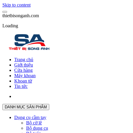
Skip to content
t
h
i
e
t
b
i
s
o
n
g
a
n
h
.
c
o
m
Loading
Trang chủ
Giới thiệu
Cửa hàng
Máy khoan
Khoan từ
Tin tức
DANH MỤC SẢN PHẨM
Dụng cụ cầm tay
Bộ cờ lê
Bộ dụng cụ