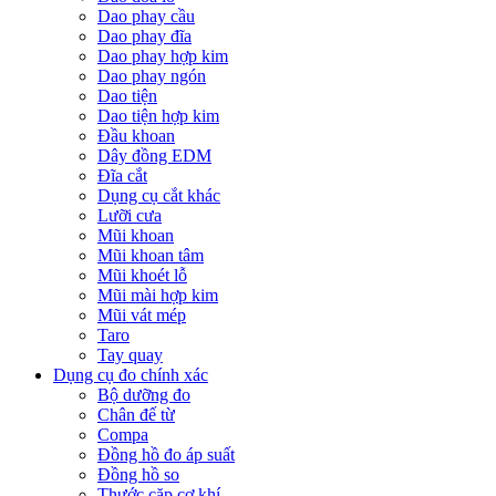
Dao phay cầu
Dao phay đĩa
Dao phay hợp kim
Dao phay ngón
Dao tiện
Dao tiện hợp kim
Đầu khoan
Dây đồng EDM
Đĩa cắt
Dụng cụ cắt khác
Lưỡi cưa
Mũi khoan
Mũi khoan tâm
Mũi khoét lỗ
Mũi mài hợp kim
Mũi vát mép
Taro
Tay quay
Dụng cụ đo chính xác
Bộ dưỡng đo
Chân đế từ
Compa
Đồng hồ đo áp suất
Đồng hồ so
Thước cặp cơ khí