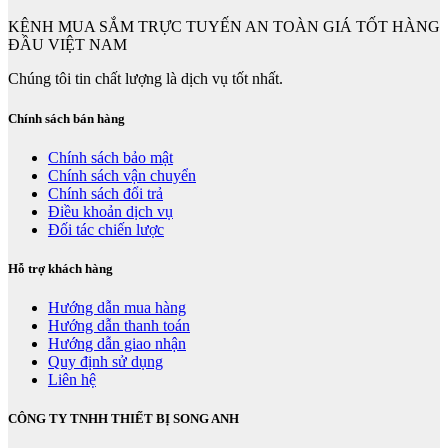
KÊNH MUA SẮM TRỰC TUYẾN AN TOÀN GIÁ TỐT HÀNG
ĐẦU VIỆT NAM
Chúng tôi tin chất lượng là dịch vụ tốt nhất.
Chính sách bán hàng
Chính sách bảo mật
Chính sách vận chuyển
Chính sách đổi trả
Điều khoản dịch vụ
Đối tác chiến lược
Hỗ trợ khách hàng
Hướng dẫn mua hàng
Hướng dẫn thanh toán
Hướng dẫn giao nhận
Quy định sử dụng
Liên hệ
CÔNG TY TNHH THIẾT BỊ SONG ANH