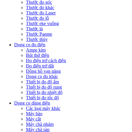
Thước đo góc
Thước đo khác
Thước đo Laser
Thước đo lỗ
Thước eke vuông
Thước lá
Thước Panme
Thước thủy
Dụng cụ đo điện
Ampe kìm
Bút thử điện
Đo điện trở cách điện
Đo điện trở đất
Đồng hồ vạn năng
Dụng cụ đo khác
Thiết bị đo độ ẩm
Thiết bị đo độ rung
Thiết bị đo nhiệt độ
Thiết bị đo tốc độ
Dụng cụ dùng điện
Các loại máy khác
Máy bào
Máy cắt
Máy chà nhám
Máy chà sàn