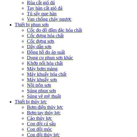
Rùa cắt gió đá
Tay hàn cắt gió đá
Tủ sấy que hàn
Van chống cháy ngược
Thiết bị phun sơn
Cốc đo độ đậm đặc hóa chất
Cốc đựng hóa chất
Cốc đựng sơn
Dây dẫn sơn
Đồng hồ đo áp suất
Dụng cụ phun sơn khác
Khớp nối hóa chất
Máy bơm màng
Máy khuấy hóa chất
Máy khuấy sơn
Nồi trộn sơn
Súng phun sơn
Súng vẽ mỹ thuật
Thiết bị thủy lực
Bơm điện thủy lực
Bơm tay thủy lực
Cảo thủy lực
Con đội cá sấu
Con đội móc
Con đội thủy lực