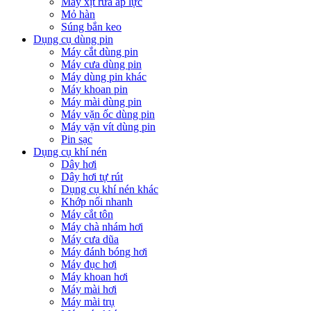
Máy xịt rửa áp lực
Mỏ hàn
Súng bắn keo
Dụng cụ dùng pin
Máy cắt dùng pin
Máy cưa dùng pin
Máy dùng pin khác
Máy khoan pin
Máy mài dùng pin
Máy vặn ốc dùng pin
Máy vặn vít dùng pin
Pin sạc
Dụng cụ khí nén
Dây hơi
Dây hơi tự rút
Dụng cụ khí nén khác
Khớp nối nhanh
Máy cắt tôn
Máy chà nhám hơi
Máy cưa dũa
Máy đánh bóng hơi
Máy đục hơi
Máy khoan hơi
Máy mài hơi
Máy mài trụ