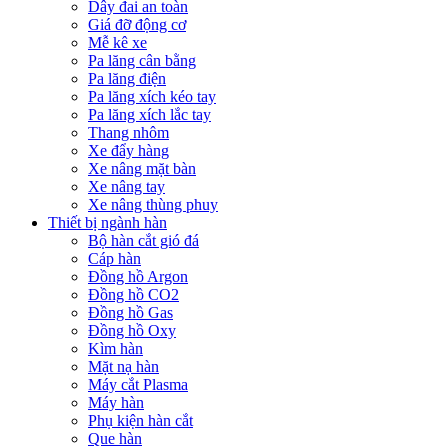
Dây đai an toàn
Giá đỡ động cơ
Mễ kê xe
Pa lăng cân bằng
Pa lăng điện
Pa lăng xích kéo tay
Pa lăng xích lắc tay
Thang nhôm
Xe đẩy hàng
Xe nâng mặt bàn
Xe nâng tay
Xe nâng thùng phuy
Thiết bị ngành hàn
Bộ hàn cắt gió đá
Cáp hàn
Đồng hồ Argon
Đồng hồ CO2
Đồng hồ Gas
Đồng hồ Oxy
Kìm hàn
Mặt nạ hàn
Máy cắt Plasma
Máy hàn
Phụ kiện hàn cắt
Que hàn