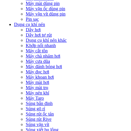
Máy mài dùng pin
Máy vặn ốc dùng pin
Máy vặn vít dùng pin
Pin sạc
Dụng cụ khí nén
Dây hơi
Dây hơi tự rút
Dụng cụ khí nén khác
Khớp nối nhanh
Máy cắt tôn
Máy chà nhám hơi
Máy cưa dũa
Máy đánh bóng hơi
Máy đục hơi
Máy khoan hơi
Máy mài hơi
Máy mài trụ
Máy nén khí
Máy Taro
Súng bắn đinh
Súng gõ rỉ
Súng rút ốc tán
Súng rút Rive
Súng vặn vít
Súng xiết bu lông