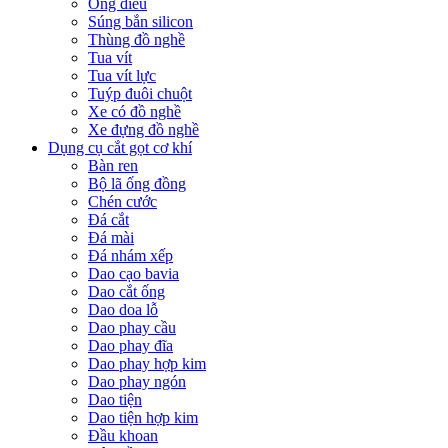
Ống điếu
Súng bắn silicon
Thùng đồ nghề
Tua vít
Tua vít lực
Tuýp đuôi chuột
Xe có đồ nghề
Xe đựng đồ nghề
Dụng cụ cắt gọt cơ khí
Bàn ren
Bộ lã ống đồng
Chén cước
Đá cắt
Đá mài
Đá nhám xếp
Dao cạo bavia
Dao cắt ống
Dao doa lỗ
Dao phay cầu
Dao phay đĩa
Dao phay hợp kim
Dao phay ngón
Dao tiện
Dao tiện hợp kim
Đầu khoan