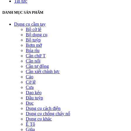
Tin tức
DANH MỤC SẢN PHẨM
Dụng cụ cầm tay
Bộ cờ lê
Bộ dụng cụ
Bộ tuýp
Bơm mỡ
Búa rìu
Cần chữ T
Cần nối
Cần tự động
Cần xiết chỉnh lực
Cảo
Cờ lê
Cưa
Dao kéo
Đầu tuýp
Đục
Dụng cụ cách điện
Dụng cụ chống cháy nổ
Dụng cụ khác
Ê Tô
Giũa