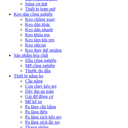
Súng xịt hơi
Thiết bị bơm mỡ
Keo dán công nghiệp
Keo chống xoay
Keo dán khác
Keo dán nhanh
Keo khóa ren
Keo làm kín ren
Keo silicon
Keo thay thế gioăng
Sản phẩm hóa chất
Dầu công nghiệp
Mỡ công nghiệp
Thước đo dầu
Thiết bị nâng hạ
Cầu nâng
Con chạy kéo tay
Dây đai an toàn
Giá đỡ động cơ
Mễ kê xe
Pa lăng cân bằng
Pa lăng điện
Pa lăng xích kéo tay
Pa lăng xích lắc tay
Thang nhôm