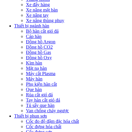
Xe đẩy hàng
Xe nâng mặt bàn
Xe nâng tay
Xe nâng thùng phuy
Thiết bị ngành hàn
Bộ hàn cắt gió đá
Cáp hàn
Đồng hồ Argon
Đồng hồ CO2
Đồng hồ Gas
Đồng hồ Oxy
Kìm hàn
Mặt nạ hàn
Máy cắt Plasma
Máy hàn
Phụ kiện hàn cắt
Que hàn
Rùa cắt gió đá
Tay hàn cắt gió đá
Tủ sấy que hàn
Van chống cháy ngược
Thiết bị phun sơn
Cốc đo độ đậm đặc hóa chất
Cốc đựng hóa chất
Cốc đựng sơn