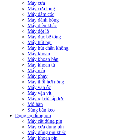
Máy cưa
Máy cưa lọng
Máy đầm cóc
Máy đánh bóng
Máy điêu khắc
Máy đột lỗ
Máy đục bê tông
Máy hút bụi
Máy hút chân không
Máy khoan
Máy khoan bàn
Máy khoan từ
Máy mài
Máy phay
Máy thổi hơi nóng
Máy vặn ốc
Máy vặn vít
Máy xịt rửa áp lực
Mỏ hàn
Súng bắn keo
Dụng cụ dùng pin
Máy cắt dùng pin
Máy cưa dùng pin
Máy dùng pin khác
Máy khoan pin