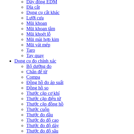
Dây đồng EDM
Đĩa cắt
Dụng cụ cắt khác
Lưỡi cưa
Mũi khoan
Mũi khoan tâm
Mũi khoét lỗ
Mũi mài hợp kim
Mũi vát mép
Taro
Tay quay
Dụng cụ đo chính xác
Bộ dưỡng đo
Chân đế từ
Compa
Đồng hồ đo áp suất
Đồng hồ so
Thước cặp cơ khí
Thước cặp điện tử
Thước cặp đồng hồ
Thước cuộn
Thước đo dầu
Thước đo độ cao
Thước đo độ dày
Thước đo độ sâu