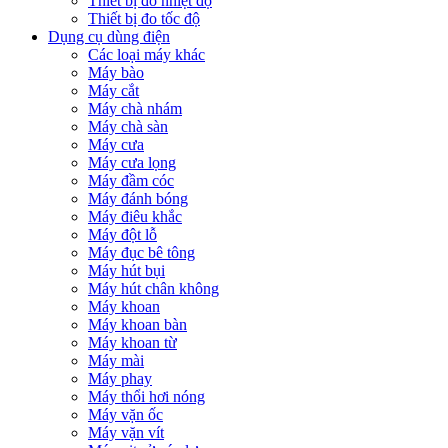
Thiết bị đo nhiệt độ
Thiết bị đo tốc độ
Dụng cụ dùng điện
Các loại máy khác
Máy bào
Máy cắt
Máy chà nhám
Máy chà sàn
Máy cưa
Máy cưa lọng
Máy đầm cóc
Máy đánh bóng
Máy điêu khắc
Máy đột lỗ
Máy đục bê tông
Máy hút bụi
Máy hút chân không
Máy khoan
Máy khoan bàn
Máy khoan từ
Máy mài
Máy phay
Máy thổi hơi nóng
Máy vặn ốc
Máy vặn vít