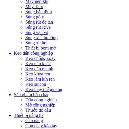
Máy nén khí
Máy Taro
Súng bắn đinh
Súng gõ rỉ
Súng rút ốc tán
Súng rút Rive
Súng vặn vít
Súng xiết bu lông
Súng xịt hơi
Thiết bị bơm mỡ
Keo dán công nghiệp
Keo chống xoay
Keo dán khác
Keo dán nhanh
Keo khóa ren
Keo làm kín ren
Keo silicon
Keo thay thế gioăng
Sản phẩm hóa chất
Dầu công nghiệp
Mỡ công nghiệp
Thước đo dầu
Thiết bị nâng hạ
Cầu nâng
Con chạy kéo tay