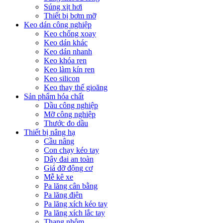
Súng xịt hơi
Thiết bị bơm mỡ
Keo dán công nghiệp
Keo chống xoay
Keo dán khác
Keo dán nhanh
Keo khóa ren
Keo làm kín ren
Keo silicon
Keo thay thế gioăng
Sản phẩm hóa chất
Dầu công nghiệp
Mỡ công nghiệp
Thước đo dầu
Thiết bị nâng hạ
Cầu nâng
Con chạy kéo tay
Dây đai an toàn
Giá đỡ động cơ
Mễ kê xe
Pa lăng cân bằng
Pa lăng điện
Pa lăng xích kéo tay
Pa lăng xích lắc tay
Thang nhôm