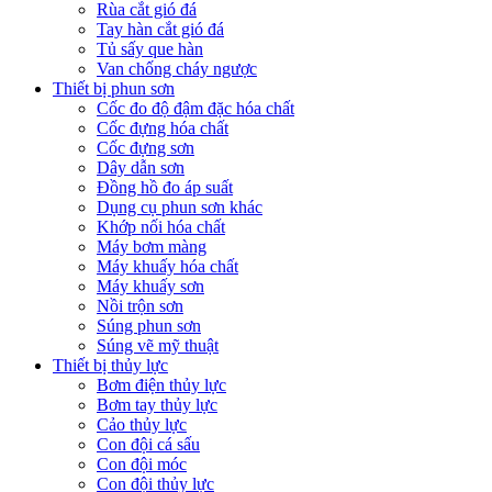
Rùa cắt gió đá
Tay hàn cắt gió đá
Tủ sấy que hàn
Van chống cháy ngược
Thiết bị phun sơn
Cốc đo độ đậm đặc hóa chất
Cốc đựng hóa chất
Cốc đựng sơn
Dây dẫn sơn
Đồng hồ đo áp suất
Dụng cụ phun sơn khác
Khớp nối hóa chất
Máy bơm màng
Máy khuấy hóa chất
Máy khuấy sơn
Nồi trộn sơn
Súng phun sơn
Súng vẽ mỹ thuật
Thiết bị thủy lực
Bơm điện thủy lực
Bơm tay thủy lực
Cảo thủy lực
Con đội cá sấu
Con đội móc
Con đội thủy lực