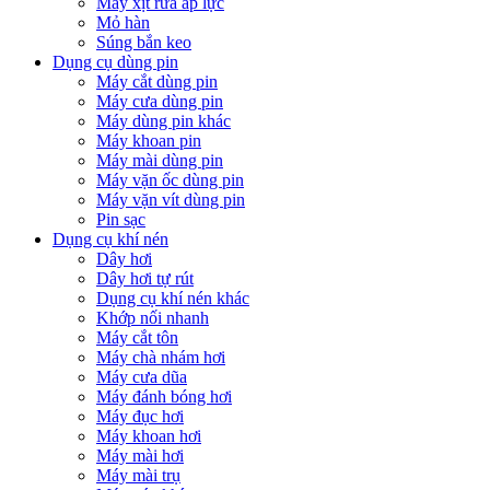
Máy xịt rửa áp lực
Mỏ hàn
Súng bắn keo
Dụng cụ dùng pin
Máy cắt dùng pin
Máy cưa dùng pin
Máy dùng pin khác
Máy khoan pin
Máy mài dùng pin
Máy vặn ốc dùng pin
Máy vặn vít dùng pin
Pin sạc
Dụng cụ khí nén
Dây hơi
Dây hơi tự rút
Dụng cụ khí nén khác
Khớp nối nhanh
Máy cắt tôn
Máy chà nhám hơi
Máy cưa dũa
Máy đánh bóng hơi
Máy đục hơi
Máy khoan hơi
Máy mài hơi
Máy mài trụ