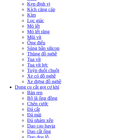
Kẹp định vị
Kích căng cáp
Kìm
Lục giác
Mỏ lết
Mỏ lết răng
Mũi vít
Ống điếu
Súng bắn silicon
Thùng đồ nghề
Tua vít
Tua vít lực
Tuýp đuôi chuột
Xe có đồ nghề
Xe đựng đồ nghề
Dụng cụ cắt gọt cơ khí
Bàn ren
Bộ lã ống đồng
Chén cước
Đá cắt
Đá mài
Đá nhám xếp
Dao cạo bavia
Dao cắt ống
Dao doa lỗ