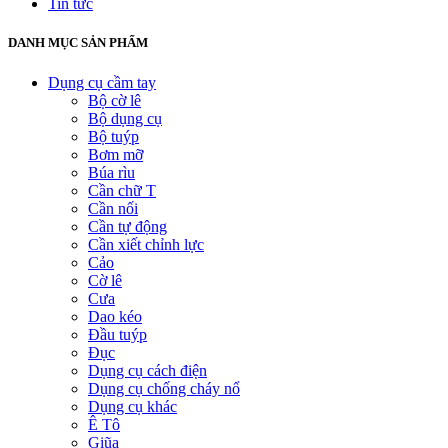
Tin tức
DANH MỤC SẢN PHẨM
Dụng cụ cầm tay
Bộ cờ lê
Bộ dụng cụ
Bộ tuýp
Bơm mỡ
Búa rìu
Cần chữ T
Cần nối
Cần tự động
Cần xiết chỉnh lực
Cảo
Cờ lê
Cưa
Dao kéo
Đầu tuýp
Đục
Dụng cụ cách điện
Dụng cụ chống cháy nổ
Dụng cụ khác
Ê Tô
Giũa