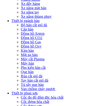
Xe đẩy hàng
Xe nâng mặt bàn
Xe nâng tay
Xe nâng thùng phuy
Thiết bị ngành hàn
Bộ hàn cắt gió đá
Cáp hàn
Đồng hồ Argon
Đồng hồ CO2
Đồng hồ Gas
Đồng hồ Oxy
Kìm hàn
Mặt nạ hàn
Máy cắt Plasma
Máy hàn
Phụ kiện hàn cắt
Que hàn
Rùa cắt gió đá
Tay hàn cắt gió đá
Tủ sấy que hàn
Van chống cháy ngược
Thiết bị phun sơn
Cốc đo độ đậm đặc hóa chất
Cốc đựng hóa chất
Cốc đựng sơn