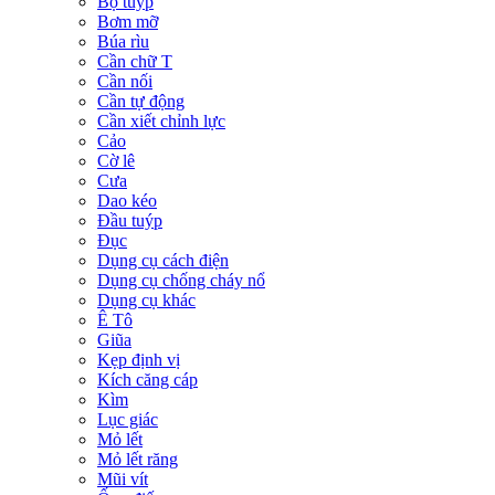
Bộ tuýp
Bơm mỡ
Búa rìu
Cần chữ T
Cần nối
Cần tự động
Cần xiết chỉnh lực
Cảo
Cờ lê
Cưa
Dao kéo
Đầu tuýp
Đục
Dụng cụ cách điện
Dụng cụ chống cháy nổ
Dụng cụ khác
Ê Tô
Giũa
Kẹp định vị
Kích căng cáp
Kìm
Lục giác
Mỏ lết
Mỏ lết răng
Mũi vít