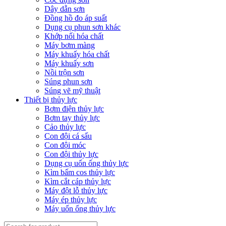
Dây dẫn sơn
Đồng hồ đo áp suất
Dụng cụ phun sơn khác
Khớp nối hóa chất
Máy bơm màng
Máy khuấy hóa chất
Máy khuấy sơn
Nồi trộn sơn
Súng phun sơn
Súng vẽ mỹ thuật
Thiết bị thủy lực
Bơm điện thủy lực
Bơm tay thủy lực
Cảo thủy lực
Con đội cá sấu
Con đội móc
Con đội thủy lực
Dụng cụ uốn ống thủy lực
Kìm bấm cos thủy lực
Kìm cắt cáp thủy lực
Máy đột lỗ thủy lực
Máy ép thủy lực
Máy uốn ống thủy lực