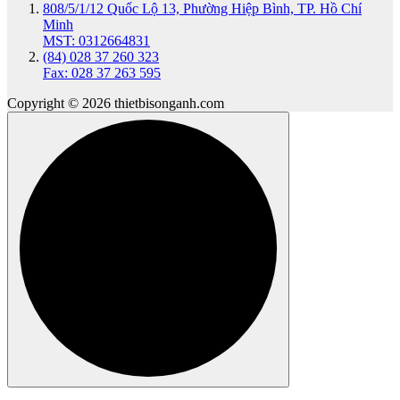
808/5/1/12 Quốc Lộ 13, Phường Hiệp Bình, TP. Hồ Chí
Minh
MST: 0312664831
(84) 028 37 260 323
Fax: 028 37 263 595
Copyright © 2026 thietbisonganh.com