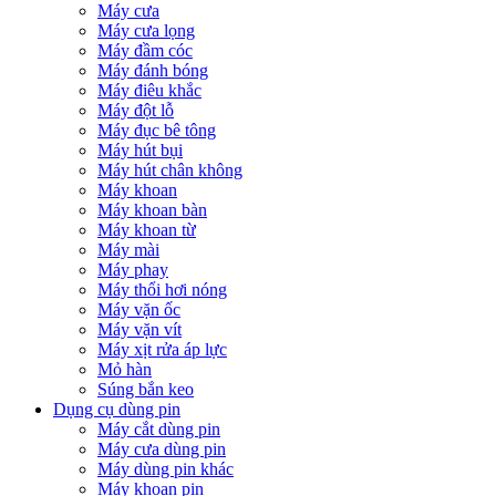
Máy cưa
Máy cưa lọng
Máy đầm cóc
Máy đánh bóng
Máy điêu khắc
Máy đột lỗ
Máy đục bê tông
Máy hút bụi
Máy hút chân không
Máy khoan
Máy khoan bàn
Máy khoan từ
Máy mài
Máy phay
Máy thổi hơi nóng
Máy vặn ốc
Máy vặn vít
Máy xịt rửa áp lực
Mỏ hàn
Súng bắn keo
Dụng cụ dùng pin
Máy cắt dùng pin
Máy cưa dùng pin
Máy dùng pin khác
Máy khoan pin