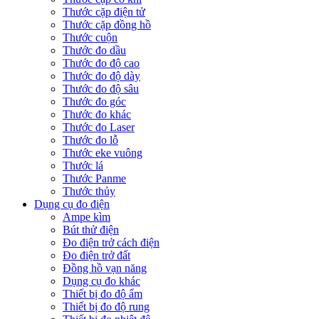
Thước cặp điện tử
Thước cặp đồng hồ
Thước cuộn
Thước đo dầu
Thước đo độ cao
Thước đo độ dày
Thước đo độ sâu
Thước đo góc
Thước đo khác
Thước đo Laser
Thước đo lỗ
Thước eke vuông
Thước lá
Thước Panme
Thước thủy
Dụng cụ đo điện
Ampe kìm
Bút thử điện
Đo điện trở cách điện
Đo điện trở đất
Đồng hồ vạn năng
Dụng cụ đo khác
Thiết bị đo độ ẩm
Thiết bị đo độ rung