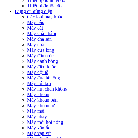
Thiết bị đo nhiệt độ
Thiết bị đo tốc độ
Dụng cụ dùng điện
Các loại máy khác
Máy bào
Máy cắt
Máy chà nhám
Máy chà sàn
Máy cưa
Máy cưa lọng
Máy đầm cóc
Máy đánh bóng
Máy điêu khắc
Máy đột lỗ
Máy đục bê tông
Máy hút bụi
Máy hút chân không
Máy khoan
Máy khoan bàn
Máy khoan từ
Máy mài
Máy phay
Máy thổi hơi nóng
Máy vặn ốc
Máy vặn vít