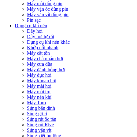
Máy mài dùng pin
Máy vặn ốc dùng pin
Máy vặn vít dùng pin
Pin sạc
Dụng cụ khí nén
Dây hơi
Dây hơi tự rút
Dụng cụ khí nén khác
Khớp nối nhanh
Máy cắt tôn
Máy chà nhám hơi
Máy cưa dũa
Máy đánh bóng hơi
Máy đục hơi
Máy khoan hơi
Máy mài hơi
Máy mài trụ
Máy nén khí
Máy Taro
Súng bắn đinh
Súng gõ rỉ
Súng rút ốc tán
Súng rút Rive
Súng vặn vít
Súng xiết bu lông