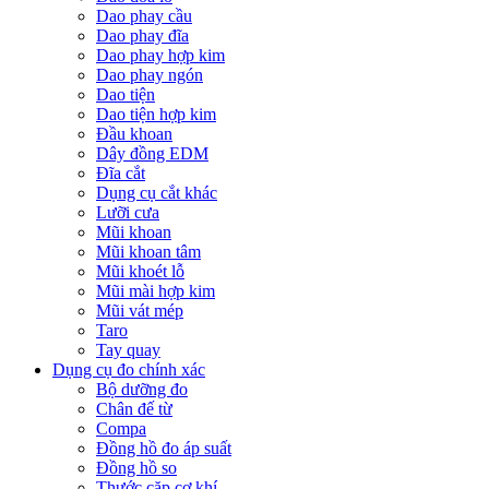
Dao phay cầu
Dao phay đĩa
Dao phay hợp kim
Dao phay ngón
Dao tiện
Dao tiện hợp kim
Đầu khoan
Dây đồng EDM
Đĩa cắt
Dụng cụ cắt khác
Lưỡi cưa
Mũi khoan
Mũi khoan tâm
Mũi khoét lỗ
Mũi mài hợp kim
Mũi vát mép
Taro
Tay quay
Dụng cụ đo chính xác
Bộ dưỡng đo
Chân đế từ
Compa
Đồng hồ đo áp suất
Đồng hồ so
Thước cặp cơ khí