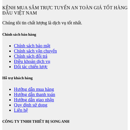
KÊNH MUA SẮM TRỰC TUYẾN AN TOÀN GIÁ TỐT HÀNG
ĐẦU VIỆT NAM
Chúng tôi tin chất lượng là dịch vụ tốt nhất.
Chính sách bán hàng
Chính sách bảo mật
Chính sách vận chuyển
Chính sách đổi trả
Điều khoản dịch vụ
Đối tác chiến lược
Hỗ trợ khách hàng
Hướng dẫn mua hàng
Hướng dẫn thanh toán
Hướng dẫn giao nhận
Quy định sử dụng
Liên hệ
CÔNG TY TNHH THIẾT BỊ SONG ANH