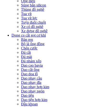
Ống điếu
Súng bắn silicon
Thùng đồ nghề
Tua vít
Tua vít lực
Tuýp đuôi chuột
Xe có đồ nghề
Xe đựng đồ nghề
Dụng cụ cắt gọt cơ khí
Bàn ren
Bộ lã ống đồng
Chén cước
Đá cắt
Đá mài
Đá nhám xếp
Dao cạo bavia
Dao cắt ống
Dao doa lỗ
Dao phay cầu
Dao phay đĩa
Dao phay hợp kim
Dao phay ngón
Dao tiện
Dao tiện hợp kim
Đầu khoan