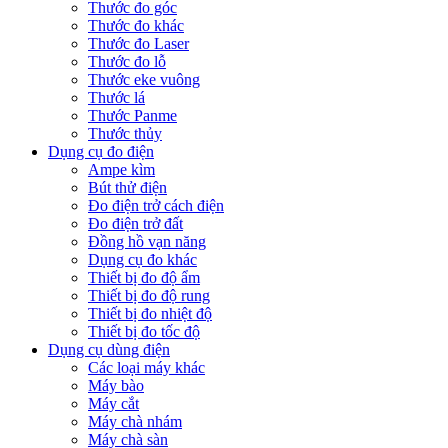
Thước đo góc
Thước đo khác
Thước đo Laser
Thước đo lỗ
Thước eke vuông
Thước lá
Thước Panme
Thước thủy
Dụng cụ đo điện
Ampe kìm
Bút thử điện
Đo điện trở cách điện
Đo điện trở đất
Đồng hồ vạn năng
Dụng cụ đo khác
Thiết bị đo độ ẩm
Thiết bị đo độ rung
Thiết bị đo nhiệt độ
Thiết bị đo tốc độ
Dụng cụ dùng điện
Các loại máy khác
Máy bào
Máy cắt
Máy chà nhám
Máy chà sàn