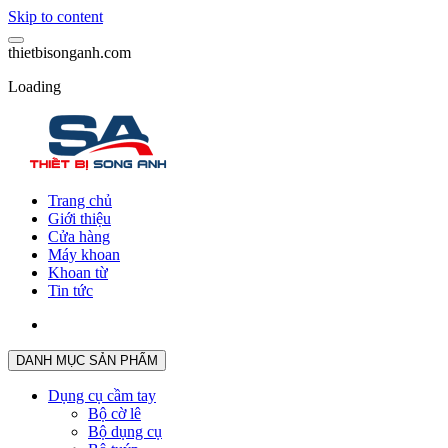
Skip to content
t
h
i
e
t
b
i
s
o
n
g
a
n
h
.
c
o
m
Loading
Trang chủ
Giới thiệu
Cửa hàng
Máy khoan
Khoan từ
Tin tức
DANH MỤC SẢN PHẨM
Dụng cụ cầm tay
Bộ cờ lê
Bộ dụng cụ