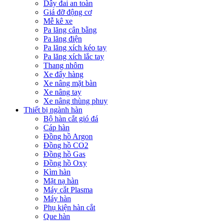
Dây đai an toàn
Giá đỡ động cơ
Mễ kê xe
Pa lăng cân bằng
Pa lăng điện
Pa lăng xích kéo tay
Pa lăng xích lắc tay
Thang nhôm
Xe đẩy hàng
Xe nâng mặt bàn
Xe nâng tay
Xe nâng thùng phuy
Thiết bị ngành hàn
Bộ hàn cắt gió đá
Cáp hàn
Đồng hồ Argon
Đồng hồ CO2
Đồng hồ Gas
Đồng hồ Oxy
Kìm hàn
Mặt nạ hàn
Máy cắt Plasma
Máy hàn
Phụ kiện hàn cắt
Que hàn