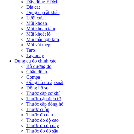
Dây đồng EDM
Đĩa cắt
Dụng cụ cắt khác
Lưỡi cưa
Mũi khoan
Mũi khoan tâm
Mũi khoét lỗ
Mũi mài hợp kim
Mũi vát mép
Taro
Tay quay
Dụng cụ đo chính xác
Bộ dưỡng đo
Chân đế từ
Compa
Đồng hồ đo áp suất
Đồng hồ so
Thước cặp cơ khí
Thước cặp điện tử
Thước cặp đồng hồ
Thước cuộn
Thước đo dầu
Thước đo độ cao
Thước đo độ dày
Thước đo độ sâu